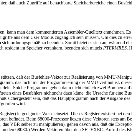
ter, daß auch Zugriffe auf benachbarte Speicherbereiche einen Busfehl
, kann man dem kommentierten Assembler-Quelltext entnehmen. Es da
zugriffe aus dem User-Modus zugänglich sein müssen. Um dies zu erre
ich.ordnungsgemäß zu beenden. Somit bietet es sich an, während ein
h resident im Speicher verankern, beenden sich mittels
PTERMRES
. 
.
tützen, daß der Busfehler-Vektor zur Realisierung von MMU-Manipula
gramm, das nicht mit der Programmierung der MMU vertraut ist, diesen
handeln. Solche Programme geben dann nicht einfach zwei Bomben auf d
en eines Busfehlers nichtmehr dazu käme, die Ursache für eine Busf
, muß sichergestellt sein, daß das Hauptprogramm nach der Ausgabe
fgerufen wird.
egister) in geeigneter Weise einsetzt. Dieses Register existiert bei d
toren befindet. Beim 68000-Prozessor liegen diese Vektoren stets am B
nd, das VBR selber zu manipulieren), gehen davon aus, daß die Excepti
TOS an den 68030.) Werden Vektoren über den SETEXEC- Aufruf des BI