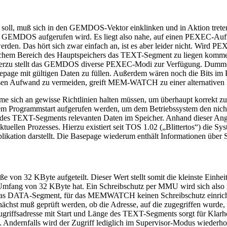
soll, muß sich in den GEMDOS-Vektor einklinken und in Aktion treten
s GEMDOS aufgerufen wird. Es liegt also nahe, auf einen PEXEC-Aufr
rden. Das hört sich zwar einfach an, ist es aber leider nicht. Wird P
lchem Bereich des Hauptspeichers das TEXT-Segment zu liegen kommen w
. Hierzu stellt das GEMDOS diverse PEXEC-Modi zur Verfügung. Dum
asepage mit gültigen Daten zu füllen. Außerdem wären noch die Bits im
sen Aufwand zu vermeiden, greift MEM-WATCH zu einer alternativen
 sich an gewisse Richtlinien halten müssen, um überhaupt korrekt zu l
em Programmstart aufgerufen werden, um dem Betriebssystem den nich
hutz des TEXT-Segments relevanten Daten im Speicher. Anhand dieser 
llen Prozesses. Hierzu existiert seit TOS 1.02 („Blittertos“) die Syst
plikation darstellt. Die Basepage wiederum enthält Informationen übe
on 32 KByte aufgeteilt. Dieser Wert stellt somit die kleinste Einheit 
Umfang von 32 KByte hat. Ein Schreibschutz per MMU wird sich also 
as DATA-Segment, für das MEMWATCH keinen Schreibschutz einrichten s
st muß geprüft werden, ob die Adresse, auf die zugegriffen wurde, t
iffsadresse mit Start und Länge des TEXT-Segments sorgt für Klarheit
 Andernfalls wird der Zugriff lediglich im Supervisor-Modus wiederho