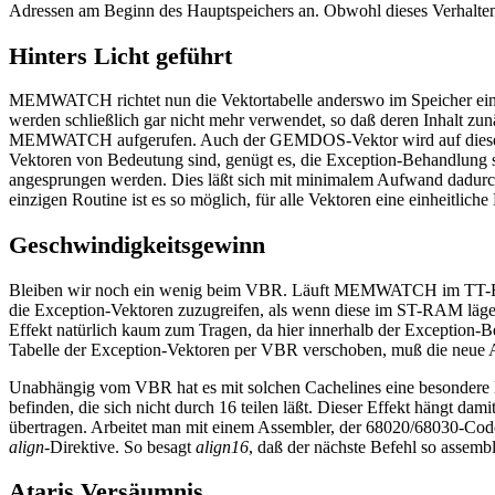
Adressen am Beginn des Hauptspeichers an. Obwohl dieses Verhalten v
Hinters Licht geführt
MEMWATCH richtet nun die Vektortabelle anderswo im Speicher ein. P
werden schließlich gar nicht mehr verwendet, so daß deren Inhalt zun
MEMWATCH aufgerufen. Auch der GEMDOS-Vektor wird auf diese We
Vektoren von Bedeutung sind, genügt es, die Exception-Behandlung 
angesprungen werden. Dies läßt sich mit minimalem Aufwand dadurch 
einzigen Routine ist es so möglich, für alle Vektoren eine einheitlic
Geschwindigkeitsgewinn
Bleiben wir noch ein wenig beim VBR. Läuft MEMWATCH im TT-RAM, li
die Exception-Vektoren zuzugreifen, als wenn diese im ST-RAM lä
Effekt natürlich kaum zum Tragen, da hier innerhalb der Exception-
Tabelle der Exception-Vektoren per VBR verschoben, muß die neue Adr
Unabhängig vom VBR hat es mit solchen Cachelines eine besondere Be
befinden, die sich nicht durch 16 teilen läßt. Dieser Effekt hängt da
übertragen. Arbeitet man mit einem Assembler, der 68020/68030-Code 
align
-Direktive. So besagt
align16
, daß der nächste Befehl so assembl
Ataris Versäumnis