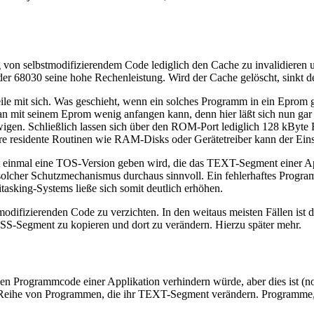
von selbstmodifizierendem Code lediglich den Cache zu invalidieren un
er 68030 seine hohe Rechenleistung. Wird der Cache gelöscht, sinkt de
ile mit sich. Was geschieht, wenn ein solches Programm in ein Eprom g
man mit seinem Eprom wenig anfangen kann, denn hier läßt sich nun gar
igen. Schließlich lassen sich über den ROM-Port lediglich 128 kByte 
e residente Routinen wie RAM-Disks oder Gerätetreiber kann der Eins
icht einmal eine TOS-Version geben wird, die das TEXT-Segment einer A
 solcher Schutzmechanismus durchaus sinnvoll. Ein fehlerhaftes Progra
tasking-Systems ließe sich somit deutlich erhöhen.
tmodifizierenden Code zu verzichten. In den weitaus meisten Fällen ist
-Segment zu kopieren und dort zu verändern. Hierzu später mehr.
n Programmcode einer Applikation verhindern würde, aber dies ist (noc
Reihe von Programmen, die ihr TEXT-Segment verändern. Programme, di