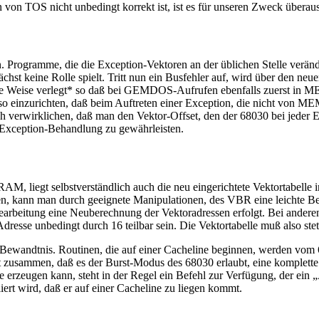
on TOS nicht unbedingt korrekt ist, ist es für unseren Zweck überaus
rogramme, die die Exception-Vektoren an der üblichen Stelle verände
ächst keine Rolle spielt. Tritt nun ein Busfehler auf, wird über den ne
ise verlegt* so daß bei GEMDOS-Aufrufen ebenfalls zuerst in ME
so einzurichten, daß beim Auftreten einer Exception, die nicht von M
verwirklichen, daß man den Vektor-Offset, den der 68030 bei jeder Ex
he Exception-Behandlung zu gewährleisten.
egt selbstverständlich auch die neu eingerichtete Vektortabelle im
gen, kann man durch geeignete Manipulationen, des VBR eine leicht
Bearbeitung eine Neuberechnung der Vektoradressen erfolgt. Bei ande
esse unbedingt durch 16 teilbar sein. Die Vektortabelle muß also ste
wandtnis. Routinen, die auf einer Cacheline beginnen, werden vom 680
mit zusammen, daß es der Burst-Modus des 68030 erlaubt, eine komplette
erzeugen kann, steht in der Regel ein Befehl zur Verfügung, der ein 
iert wird, daß er auf einer Cacheline zu liegen kommt.