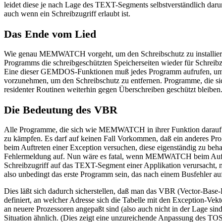
leidet diese je nach Lage des TEXT-Segments selbstverständlich darun
auch wenn ein Schreibzugriff erlaubt ist.
Das Ende vom Lied
Wie genau MEMWATCH vorgeht, um den Schreibschutz zu installieren
Programms die schreibgeschützten Speicherseiten wieder für Schreib
Eine dieser GEMDOS-Funktionen muß jedes Programm aufrufen, um s
vorzunehmen, um den Schreibschutz zu entfernen. Programme, die sic
residenter Routinen weiterhin gegen Überschreiben geschützt bleiben
Die Bedeutung des VBR
Alle Programme, die sich wie MEMWATCH in ihrer Funktion darauf s
zu kämpfen. Es darf auf keinen Fall Vorkommen, daß ein anderes Pro
beim Auftreten einer Exception versuchen, diese eigenständig zu be
Fehlermeldung auf. Nun wäre es fatal, wenn MEMWATCH beim Auftret
Schreibzugriff auf das TEXT-Segment einer Applikation verursacht
also unbedingt das erste Programm sein, das nach einem Busfehler au
Dies läßt sich dadurch sicherstellen, daß man das VBR (Vector-Base-R
definiert, an welcher Adresse sich die Tabelle mit den Exception-Vek
an neuere Prozessoren angepaßt sind (also auch nicht in der Lage si
Situation ähnlich. (Dies zeigt eine unzureichende Anpassung des 