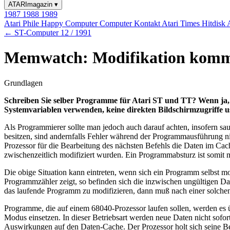
ATARImagazin
▾
1987
1988
1989
Atari Phile
Happy Computer
Computer Kontakt
Atari Times
Hitdisk
← ST-Computer 12 / 1991
Memwatch: Modifikation komm
Grundlagen
Schreiben Sie selber Programme für Atari ST und TT? Wenn ja, 
Systemvariablen verwenden, keine direkten Bildschirmzugriffe u
Als Programmierer sollte man jedoch auch darauf achten, insofern sa
besitzen, sind andernfalls Fehler während der Programmausführung ni
Prozessor für die Bearbeitung des nächsten Befehls die Daten im Ca
zwischenzeitlich modifiziert wurden. Ein Programmabsturz ist somit 
Die obige Situation kann eintreten, wenn sich ein Programm selbst mod
Programmzähler zeigt, so befinden sich die inzwischen ungültigen Da
das laufende Programm zu modifizieren, dann muß nach einer solche
Programme, die auf einem 68040-Prozessor laufen sollen, werden e
Modus einsetzen. In dieser Betriebsart werden neue Daten nicht sofor
Auswirkungen auf den Daten-Cache. Der Prozessor holt sich seine Be