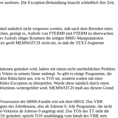
er auslösen. Die Exception-Behandlung braucht schließlich ihre Zeit,
rf natürlich nicht vergessen werden, daß nach dem Beenden eines
ichen, genügt es, Aufrufe von
PTERM0
und
PTERM
zu überwachen.
es Aufrufs obiger Routinen die nötigen MMU-Manipulationen
Hier greift MEMWATCH nicht ein, so daß die TEXT-Segmente
tionen geändert wird, haben mit einem nicht unerheblichen Problem
 Vektor in seinem Sinne umbiegt. So gibt es einige Programme, die
em Bildschirm aus, wie es TOS tut, sondern warten mit einer
ehler-Exception zu überprüfen. Wurde diese nämlich durch einen
 des Warntons weitergeführt wird. MEMWATCH muß aus diesem Grund
en Prozessoren der 68000-Familie erst seit dem 68010. Das VBR
eginn des Adreßraums, also ab Adresse 0. Alle Programme, die nicht
on-Vektoren ab Adresse 0 angelegt sind. Das TOS des TT sieht die
OS geändert, spricht TOS unabhängig vom Inhalt des VBR stets