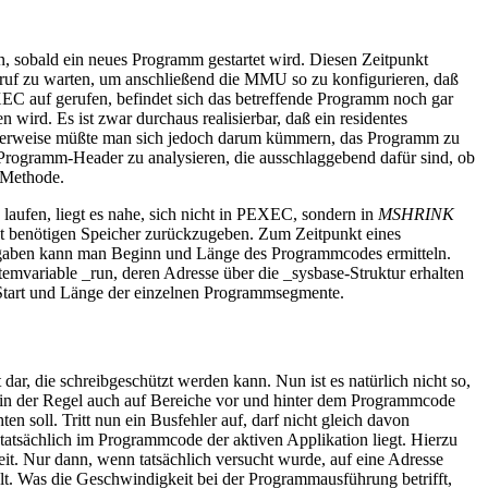
, sobald ein neues Programm gestartet wird. Diesen Zeitpunkt
uf zu warten, um anschließend die MMU so zu konfigurieren, daß
EXEC auf gerufen, befindet sich das betreffende Programm noch gar
ird. Es ist zwar durchaus realisierbar, daß ein residentes
merweise müßte man sich jedoch darum kümmern, das Programm zu
 Programm-Header zu analysieren, die ausschlaggebend dafür sind, ob
 Methode.
aufen, liegt es nahe, sich nicht in PEXEC, sondern in
MSHRINK
t benötigen Speicher zurückzugeben. Zum Zeitpunkt eines
Angaben kann man Beginn und Länge des Programmcodes ermitteln.
emvariable _run, deren Adresse über die _sysbase-Struktur erhalten
r Start und Länge der einzelnen Programmsegmente.
dar, die schreibgeschützt werden kann. Nun ist es natürlich nicht so,
in der Regel auch auf Bereiche vor und hinter dem Programmcode
oll. Tritt nun ein Busfehler auf, darf nicht gleich davon
atsächlich im Programmcode der aktiven Applikation liegt. Hierzu
. Nur dann, wenn tatsächlich versucht wurde, auf eine Adresse
lt. Was die Geschwindigkeit bei der Programmausführung betrifft,