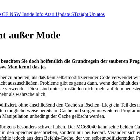
ACE NSW Inside Info
Atari Update
STraight Up
atos
t außer Mode
beachten Sie doch hoffentlich die Grundregeln der sauberen Prog
sw. Man kennt das ja.
uber zu arbeiten, als daß kein selbstmodifizierender Code verwendet wi
cht auszuschließen. Probleme gibt es genau dann, wenn der Inhalt des
che verwendet. Diese sind unter Umständen nicht mehr auf dem neuesten
mehr als wahrscheinlich.
ifiziert, ohne anschließend den Cache zu löschen. Liegt ein Teil des mo
ten möglicherweise bereits im Cache und sorgen im weiteren Programmv
n Manipulation unbedingt der Cache gelöscht werden.
s übrigens besonders schwer haben. Der MC68040 kann seine beiden C
t in den Speicher geschrieben, sondern nur bei Bedarf. Verändert sich e
fehle jedoch aus dem Befehls-Cache, der von selbstmodifizierenden P