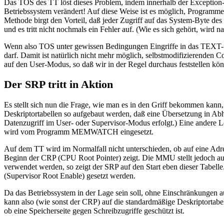
Das TOS des TT löst dieses Problem, indem innerhalb der Exception
Betriebssystem verändert! Auf diese Weise ist es möglich, Programm
Methode birgt den Vorteil, daß jeder Zugriff auf das System-Byte des 
und es tritt nicht nochmals ein Fehler auf. (Wie es sich gehört, wird 
Wenn also TOS unter gewissen Bedingungen Eingriffe in das TEXT-
darf. Damit ist natürlich nicht mehr möglich, selbstmodifizierenden
auf den User-Modus, so daß wir in der Regel durchaus feststellen kö
Der SRP tritt in Aktion
Es stellt sich nun die Frage, wie man es in den Griff bekommen kann
Deskriptortabellen so aufgebaut werden, daß eine Übersetzung in Abh
Datenzugriff im User- oder Supervisor-Modus erfolgt.) Eine andere Lö
wird vom Programm MEMWATCH eingesetzt.
Auf dem TT wird im Normalfall nicht unterschieden, ob auf eine Adr
Beginn der CRP (CPU Root Pointer) zeigt. Die MMU stellt jedoch auc
verwendet werden, so zeigt der SRP auf den Start eben dieser Tabelle
(Supervisor Root Enable) gesetzt werden.
Da das Betriebssystem in der Lage sein soll, ohne Einschränkungen a
kann also (wie sonst der CRP) auf die standardmäßige Deskriptorta
ob eine Speicherseite gegen Schreibzugriffe geschützt ist.