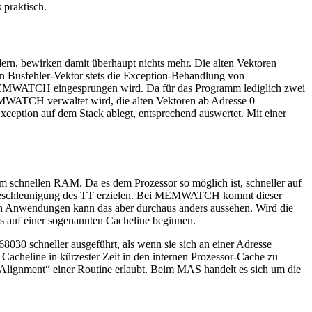
 praktisch.
rn, bewirken damit überhaupt nichts mehr. Die alten Vektoren
uen Busfehler-Vektor stets die Exception-Behandlung von
MWATCH eingesprungen wird. Da für das Programm lediglich zwei
EMWATCH verwaltet wird, die alten Vektoren ab Adresse 0
ception auf dem Stack ablegt, entsprechend auswertet. Mit einer
 schnellen RAM. Da es dem Prozessor so möglich ist, schneller auf
e Beschleunigung des TT erzielen. Bei MEMWATCH kommt dieser
ren Anwendungen kann das aber durchaus anders aussehen. Wird die
ts auf einer sogenannten Cacheline beginnen.
30 schneller ausgeführt, als wenn sie sich an einer Adresse
 Cacheline in kürzester Zeit in den internen Prozessor-Cache zu
„Alignment“ einer Routine erlaubt. Beim MAS handelt es sich um die