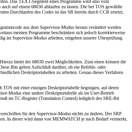
erden. Das TEXT-Segment eines Programms wird also vom
n auch auf einem 68030 ablaufen zu lassen. Die bei TOS gewählte
neuten Durchlaufen des Codes ist das SR bereits durch CCR ersetzt,
rogrammcode aus dem Supervisor-Modus heraus verändert werden
e weitaus meisten Programme beschränken sich jedoch korrekterweise
ändig im Supervisor-Modus arbeiten, entgehen unserer Überprüfung.
n. Hierzu bietet der 68030 zwei Möglichkeiten. Zum einen können die
iese Bits geben Aufschluß darüber, ob ein Befehls- oder
hiedlichen Deskriptortabellen zu arbeiten. Genau dieses Verfahren
h TOS mit einer einzigen Deskriptortabelle begnügen, auf deren
sor-Modus eine andere Deskriptortabelle als im User-Betrieb
, muß im TC-Register (Translation Control) lediglich des SRE-Bit
svorschriften für den Supervisor-Modus nichts zu ändern. Der SRP
werden. In dieser wird dann von MEMWATCH je nach Bedarf vermerkt,