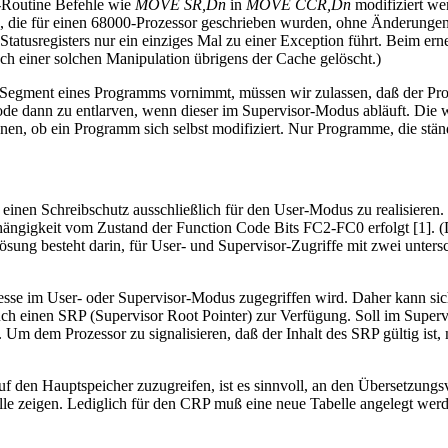
-Routine Befehle wie
MOVE SR,Dn
in
MOVE CCR,Dn
modifiziert w
e, die für einen 68000-Prozessor geschrieben wurden, ohne Änderunge
Statusregisters nur ein einziges Mal zu einer Exception führt. Beim er
nach einer solchen Manipulation übrigens der Cache gelöscht.)
Segment eines Programms vornimmt, müssen wir zulassen, daß der P
 Code dann zu entlarven, wenn dieser im Supervisor-Modus abläuft. Di
nnen, ob ein Programm sich selbst modifiziert. Nur Programme, die st
, einen Schreibschutz ausschließlich für den User-Modus zu realisiere
ängigkeit vom Zustand der Function Code Bits FC2-FC0 erfolgt [1]. (D
sung besteht darin, für User- und Supervisor-Zugriffe mit zwei untersc
esse im User- oder Supervisor-Modus zugegriffen wird. Daher kann sic
h einen SRP (Supervisor Root Pointer) zur Verfügung. Soll im Supervi
. Um dem Prozessor zu signalisieren, daß der Inhalt des SRP gültig ist
uf den Hauptspeicher zuzugreifen, ist es sinnvoll, an den Übersetzung
belle zeigen. Lediglich für den CRP muß eine neue Tabelle angelegt 