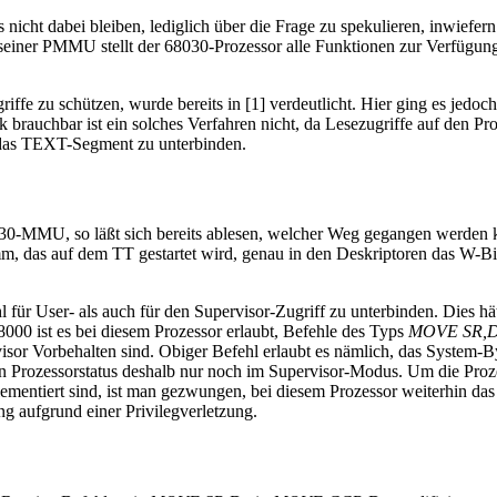
cht dabei bleiben, lediglich über die Frage zu spekulieren, inwiefern
t seiner PMMU stellt der 68030-Prozessor alle Funktionen zur Verfügu
ffe zu schützen, wurde bereits in [1] verdeutlicht. Hier ging es jedoch
brauchbar ist ein solches Verfahren nicht, da Lesezugriffe auf den Prog
f das TEXT-Segment zu unterbinden.
030-MMU, so läßt sich bereits ablesen, welcher Weg gegangen werden k
m, das auf dem TT gestartet wird, genau in den Deskriptoren das W-B
r User- als auch für den Supervisor-Zugriff zu unterbinden. Dies hät
00 ist es bei diesem Prozessor erlaubt, Befehle des Typs
MOVE SR,
rvisor Vorbehalten sind. Obiger Befehl erlaubt es nämlich, das System-
en Prozessorstatus deshalb nur noch im Supervisor-Modus. Um die Proz
ementiert sind, ist man gezwungen, bei diesem Prozessor weiterhin das 
g aufgrund einer Privilegverletzung.