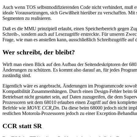
Auch wenn TOS selbstmodifizierenden Code nicht verhindert, muß es ni
ideale Voraussetzungen, sich Gewißheit hierüber zu verschaffen. Mi
Segmenten zu realisieren.
Daß es die MMU prinzipiell erlaubt, einen Speicherbereich gegen Zugri
Schreib-, sondern auch auf Lesezugriffe erstreckte. Für unseren Zweck 
Frage, wie man es anstellen kann, ausschließlich Schreibzugriffe au
Wer schreibt, der bleibt?
Wirft man einen Blick auf den Aufbau der Seitendeskriptoren der 68
Änderungen zu schützen. Es kommt also darauf an, für jedes Program
zuständig sind.
Eigentlich wäre es angebracht, Änderungen im Programmcode sowohl fü
Kompatibilität Zusammenhängen. Durch einen Design-Fehler beim 680
Betriebsart nicht gestattet sein, auf Daten zuzugreifen, die dem Supe
Prozessoren seit dem 68010 erlauben einen Zugriff auf den komplett
Befehle wie
MOVE CCR,Dn
. Da diese beim 68000 jedoch nicht impl
restlichen Motorola-Prozessoren jedoch zu einer Exception-Behandlun
CCR statt SR