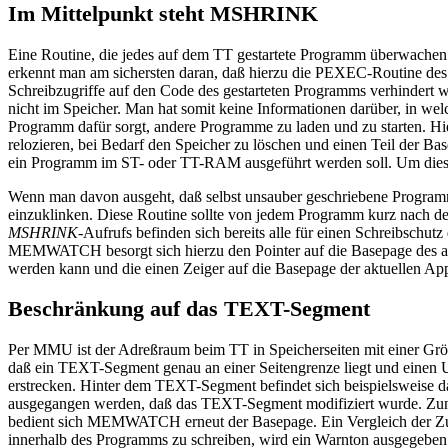
Im Mittelpunkt steht MSHRINK
Eine Routine, die jedes auf dem TT gestartete Programm überwachen 
erkennt man am sichersten daran, daß hierzu die PEXEC-Routine de
Schreibzugriffe auf den Code des gestarteten Programms verhindert we
nicht im Speicher. Man hat somit keine Informationen darüber, in we
Programm dafür sorgt, andere Programme zu laden und zu starten
relozieren, bei Bedarf den Speicher zu löschen und einen Teil der B
ein Programm im ST- oder TT-RAM ausgeführt werden soll. Um die
Wenn man davon ausgeht, daß selbst unsauber geschriebene Programme
einzuklinken. Diese Routine sollte von jedem Programm kurz nach d
MSHRINK
-Aufrufs befinden sich bereits alle für einen Schreibsc
MEMWATCH besorgt sich hierzu den Pointer auf die Basepage des aktue
werden kann und die einen Zeiger auf die Basepage der aktuellen Ap
Beschränkung auf das TEXT-Segment
Per MMU ist der Adreßraum beim TT in Speicherseiten mit einer Größe v
daß ein TEXT-Segment genau an einer Seitengrenze liegt und einen 
erstrecken. Hinter dem TEXT-Segment befindet sich beispielsweise d
ausgegangen werden, daß das TEXT-Segment modifiziert wurde. Zunäch
bedient sich MEMWATCH erneut der Basepage. Ein Vergleich der Zugr
innerhalb des Programms zu schreiben, wird ein Warnton ausgegeben.