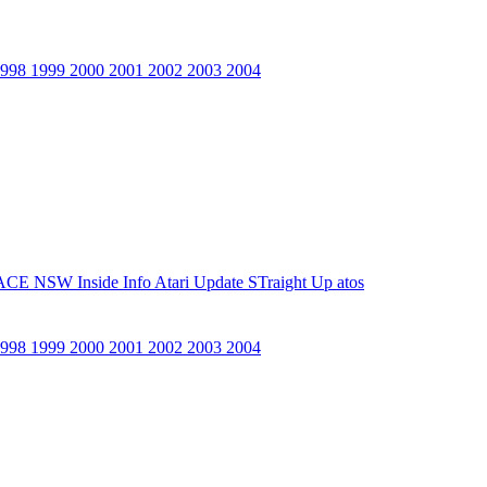
1998
1999
2000
2001
2002
2003
2004
ACE NSW Inside Info
Atari Update
STraight Up
atos
1998
1999
2000
2001
2002
2003
2004