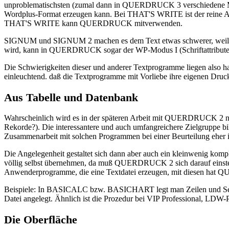
unproblematischsten (zumal dann in QUERDRUCK 3 verschiedene Modi
Wordplus-Format erzeugen kann. Bei THAT'S WRITE ist der reine ASC
THAT'S WRITE kann QUERDRUCK mitverwenden.
SIGNUM und SIGNUM 2 machen es dem Text etwas schwerer, weil sie 
wird, kann in QUERDRUCK sogar der WP-Modus I (Schriftattribut
Die Schwierigkeiten dieser und anderer Textprogramme liegen also hau
einleuchtend. daß die Textprogramme mit Vorliebe ihre eigenen Druc
Aus Tabelle und Datenbank
Wahrscheinlich wird es in der späteren Arbeit mit QUERDRUCK 2 nich
Rekorde?). Die interessantere und auch umfangreichere Zielgruppe bil
Zusammenarbeit mit solchen Programmen bei einer Beurteilung eher 
Die Angelegenheit gestaltet sich dann aber auch ein kleinwenig komp
völlig selbst übernehmen, da muß QUERDRUCK 2 sich darauf einstelle
Anwenderprogramme, die eine Textdatei erzeugen, mit diesen hat QU
Beispiele: In BASICALC bzw. BASICHART legt man Zeilen und Seiten
Datei angelegt. Ähnlich ist die Prozedur bei VIP Professional, L
Die Oberfläche