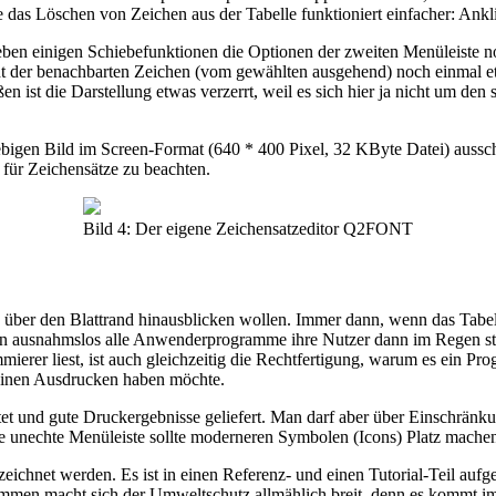
e das Löschen von Zeichen aus der Tabelle funktioniert einfacher: An
 neben einigen Schiebefunktionen die Optionen der zweiten Menüleiste 
l acht der benachbarten Zeichen (vom gewählten ausgehend) noch einmal
en ist die Darstellung etwas verzerrt, weil es sich hier ja nicht um d
iebigen Bild im Screen-Format (640 * 400 Pixel, 32 KByte Datei) auss
 für Zeichensätze zu beachten.
Bild 4: Der eigene Zeichensatzeditor Q2FONT
ber den Blattrand hinausblicken wollen. Immer dann, wenn das Tabelle
ausnahmslos alle Anwenderprogramme ihre Nutzer dann im Regen stehe
rammierer liest, ist auch gleichzeitig die Rechtfertigung, warum es
einen Ausdrucken haben möchte.
tet und gute Druckergebnisse geliefert. Man darf aber über Einschrä
die unechte Menüleiste sollte moderneren Symbolen (Icons) Platz mache
chnet werden. Es ist in einen Referenz- und einen Tutorial-Teil aufgesp
rammen macht sich der Umweltschutz allmählich breit, denn es kommt 