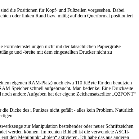
r sind die Positionen für Kopf- und Fußzeilen vorgesehen. Dabei
hten oder linken Rand bzw. mittig auf dem Querformat positioniert
 Formateinstellungen nicht mit der tatsächlichen Papiergröße
änge und -breite mit dem eingestellten Drucker nicht zu
seinem eigenen RAM-Platz) noch etwa 110 KByte für den benutzten
e RAM-Speicher schnell aufgebraucht. Man bedenke: Eine Druckseite
und noch andere Aufgaben hat der eigene Zeichensatzeditor „Q2FONT“
Dicke des i Punktes nicht gefällt - alles kein Problem. Natürlich
rtigen.
itswerkzeuge zur Manipulation bestehender oder neuer Schriftzeichen
ndet werden können. Im rechten Bildteil ist die verwendete ASCII-
ß erst den Menüpunkt „holen“ aktivieren. Ich habe das aus anderen