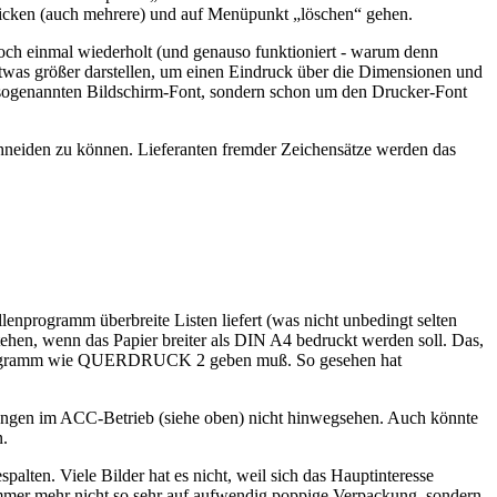
klicken (auch mehrere) und auf Menüpunkt „löschen“ gehen.
noch einmal wiederholt (und genauso funktioniert - warum denn
 etwas größer darstellen, um einen Eindruck über die Dimensionen und
en sogenannten Bildschirm-Font, sondern schon um den Drucker-Font
chneiden zu können. Lieferanten fremder Zeichensätze werden das
nprogramm überbreite Listen liefert (was nicht unbedingt selten
n, wenn das Papier breiter als DIN A4 bedruckt werden soll. Das,
 ein Programm wie QUERDRUCK 2 geben muß. So gesehen hat
nkungen im ACC-Betrieb (siehe oben) nicht hinwegsehen. Auch könnte
n.
alten. Viele Bilder hat es nicht, weil sich das Hauptinteresse
immer mehr nicht so sehr auf aufwendig poppige Verpackung, sondern