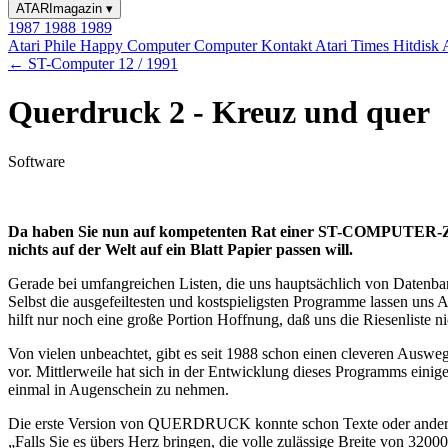
ATARImagazin
▾
1987
1988
1989
Atari Phile
Happy Computer
Computer Kontakt
Atari Times
Hitdisk
← ST-Computer 12 / 1991
Querdruck 2 - Kreuz und quer
Software
Da haben Sie nun auf kompetenten Rat einer ST-COMPUTER-Zei
nichts auf der Welt auf ein Blatt Papier passen will.
Gerade bei umfangreichen Listen, die uns hauptsächlich von Datenbank
Selbst die ausgefeiltesten und kostspieligsten Programme lassen uns
hilft nur noch eine große Portion Hoffnung, daß uns die Riesenliste 
Von vielen unbeachtet, gibt es seit 1988 schon einen cleveren Au
vor. Mittlerweile hat sich in der Entwicklung dieses Programms ei
einmal in Augenschein zu nehmen.
Die erste Version von QUERDRUCK konnte schon Texte oder andere 
„Falls Sie es übers Herz bringen, die volle zulässige Breite von 320