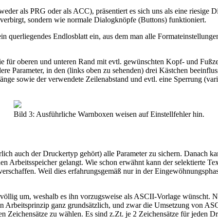
r als PRG oder als ACC), präsentiert es sich uns als eine riesige Dia
erbirgt, sondern wie normale Dialogknöpfe (Buttons) funktioniert.
ein querliegendes Endlosblatt ein, aus dem man alle Formateinstellunge
ie für oberen und unteren Rand mit evtl. gewünschten Kopf- und Fußze
dere Parameter, in den (links oben zu sehenden) drei Kästchen beeinflu
 -länge sowie der verwendete Zeilenabstand und evtl. eine Sperrung (va
Bild 3: Ausführliche Warnboxen weisen auf Einstellfehler hin.
rlich auch der Druckertyp gehört) alle Parameter zu sichern. Danach k
en Arbeitsspeicher gelangt. Wie schon erwähnt kann der selektierte T
 verschaffen. Weil dies erfahrungsgemäß nur in der Eingewöhnungsp
llig um, weshalb es ihn vorzugsweise als ASCII-Vorlage wünscht. Nu
n Arbeitsprinzip ganz grundsätzlich, und zwar die Umsetzung von ASCII 
 Zeichensätze zu wählen. Es sind z.Zt. je 2 Zeichensätze für jeden Dr