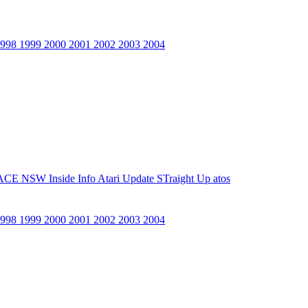
1998
1999
2000
2001
2002
2003
2004
ACE NSW Inside Info
Atari Update
STraight Up
atos
1998
1999
2000
2001
2002
2003
2004