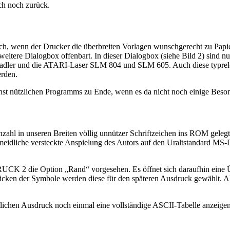
ch noch zurück.
h, wenn der Drucker die überbreiten Vorlagen wunschgerecht zu Papier
itere Dialogbox offenbart. In dieser Dialogbox (siehe Bild 2) sind nu
adler und die ATARI-Laser SLM 804 und SLM 605. Auch diese typrele
erden.
chst nützlichen Programms zu Ende, wenn es da nicht noch einige Beso
hl in unseren Breiten völlig unnützer Schriftzeichen ins ROM gelegt 
ermeidliche versteckte Anspielung des Autors auf den Uraltstandard M
K 2 die Option „Rand“ vorgesehen. Es öffnet sich daraufhin eine Üb
licken der Symbole werden diese für den späteren Ausdruck gewählt. 
lichen Ausdruck noch einmal eine vollständige ASCII-Tabelle anzeigen