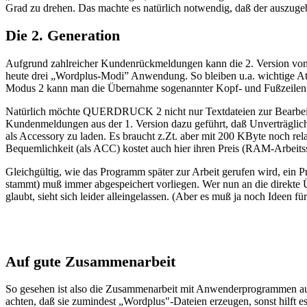
Grad zu drehen. Das machte es natürlich notwendig, daß der auszuge
Die 2. Generation
Aufgrund zahlreicher Kundenrückmeldungen kann die 2. Version vo
heute drei „Wordplus-Modi” Anwendung. So bleiben u.a. wichtige Att
Modus 2 kann man die Übernahme sogenannter Kopf- und Fußzeilen be
Natürlich möchte QUERDRUCK 2 nicht nur Textdateien zur Bearbeitu
Kundenmeldungen aus der 1. Version dazu geführt, daß Unverträgli
als Accessory zu laden. Es braucht z.Zt. aber mit 200 KByte noch rel
Bequemlichkeit (als ACC) kostet auch hier ihren Preis (RAM-Arbeits
Gleichgültig, wie das Programm später zur Arbeit gerufen wird, ein
stammt) muß immer abgespeichert vorliegen. Wer nun an die direk
glaubt, sieht sich leider alleingelassen. (Aber es muß ja noch Ideen fü
Auf gute Zusammenarbeit
So gesehen ist also die Zusammenarbeit mit Anwenderprogrammen au
achten, daß sie zumindest „Wordplus"-Dateien erzeugen, sonst hil