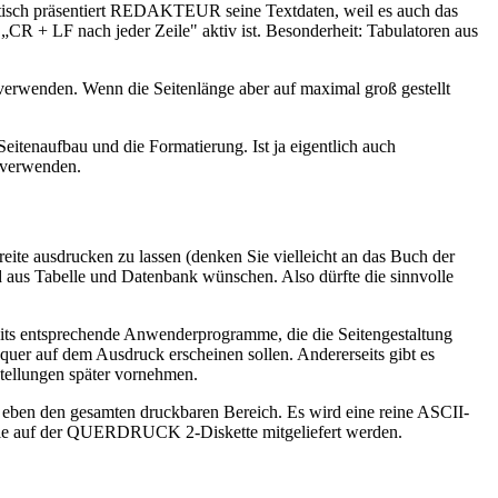
tisch präsentiert REDAKTEUR seine Textdaten, weil es auch das
R + LF nach jeder Zeile" aktiv ist. Besonderheit: Tabulatoren aus
rwenden. Wenn die Seitenlänge aber auf maximal groß gestellt
eitenaufbau und die Formatierung. Ist ja eigentlich auch
n verwenden.
te ausdrucken zu lassen (denken Sie vielleicht an das Buch der
ld aus Tabelle und Datenbank wünschen. Also dürfte die sinnvolle
seits entsprechende Anwenderprogramme, die die Seitengestaltung
uer auf dem Ausdruck erscheinen sollen. Andererseits gibt es
tellungen später vornehmen.
ben den gesamten druckbaren Bereich. Es wird eine reine ASCII-
 die auf der QUERDRUCK 2-Diskette mitgeliefert werden.