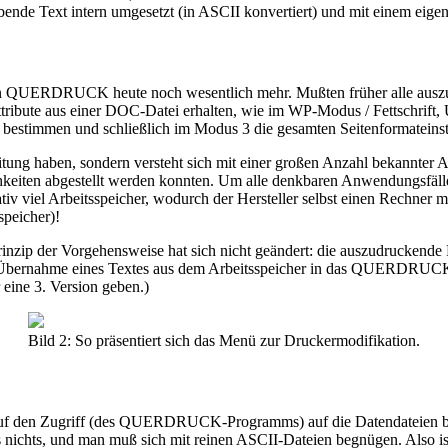
bende Text intern umgesetzt (in ASCII konvertiert) und mit einem eige
n QUERDRUCK heute noch wesentlich mehr. Mußten früher alle auszud
ribute aus einer DOC-Datei erhalten, wie im WP-Modus / Fettschrift,
stimmen und schließlich im Modus 3 die gesamten Seitenformateinste
ng haben, sondern versteht sich mit einer großen Anzahl bekannter 
chkeiten abgestellt werden konnten. Um alle denkbaren Anwendungsfä
ativ viel Arbeitsspeicher, wodurch der Hersteller selbst einen Rechner
speicher)!
 Prinzip der Vorgehensweise hat sich nicht geändert: die auszudrucken
te Übernahme eines Textes aus dem Arbeitsspeicher in das QUERDRU
r eine 3. Version geben.)
Bild 2: So präsentiert sich das Menü zur Druckermodifikation.
f den Zugriff (des QUERDRUCK-Programms) auf die Datendateien besch
ft es nichts, und man muß sich mit reinen ASCII-Dateien begnügen. 