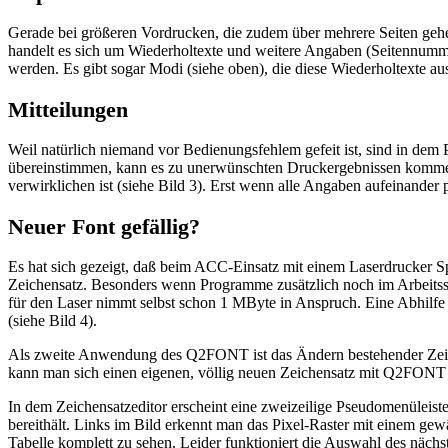
Gerade bei größeren Vordrucken, die zudem über mehrere Seiten gehen,
handelt es sich um Wiederholtexte und weitere Angaben (Seitennumme
werden. Es gibt sogar Modi (siehe oben), die diese Wiederholtexte a
Mitteilungen
Weil natürlich niemand vor Bedienungsfehlem gefeit ist, sind in dem
übereinstimmen, kann es zu unerwünschten Druckergebnissen kommen.
verwirklichen ist (siehe Bild 3). Erst wenn alle Angaben aufeinander 
Neuer Font gefällig?
Es hat sich gezeigt, daß beim ACC-Einsatz mit einem Laserdrucker
Zeichensatz. Besonders wenn Programme zusätzlich noch im Arbeitssp
für den Laser nimmt selbst schon 1 MByte in Anspruch. Eine Abhilf
(siehe Bild 4).
Als zweite Anwendung des Q2FONT ist das Ändern bestehender Zeichen
kann man sich einen eigenen, völlig neuen Zeichensatz mit Q2FONT z
In dem Zeichensatzeditor erscheint eine zweizeilige Pseudomenüleist
bereithält. Links im Bild erkennt man das Pixel-Raster mit einem gew
Tabelle komplett zu sehen. Leider funktioniert die Auswahl des näch