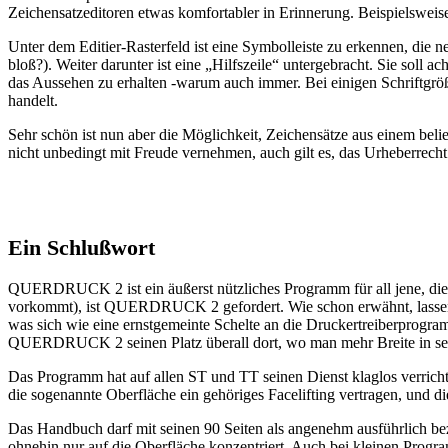
Zeichensatzeditoren etwas komfortabler in Erinnerung. Beispielsweis
Unter dem Editier-Rasterfeld ist eine Symbolleiste zu erkennen, die
bloß?). Weiter darunter ist eine „Hilfszeile“ untergebracht. Sie sol
das Aussehen zu erhalten -warum auch immer. Bei einigen Schriftgröß
handelt.
Sehr schön ist nun aber die Möglichkeit, Zeichensätze aus einem bel
nicht unbedingt mit Freude vernehmen, auch gilt es, das Urheberrecht
Ein Schlußwort
QUERDRUCK 2 ist ein äußerst nützliches Programm für all jene, die ü
vorkommt), ist QUERDRUCK 2 gefordert. Wie schon erwähnt, lassen 
was sich wie eine ernstgemeinte Schelte an die Druckertreiberprog
QUERDRUCK 2 seinen Platz überall dort, wo man mehr Breite in s
Das Programm hat auf allen ST und TT seinen Dienst klaglos verrich
die sogenannte Oberfläche ein gehöriges Facelifting vertragen, und 
Das Handbuch darf mit seinen 90 Seiten als angenehm ausführlich bezei
ohnehin nur auf die Oberfläche konzentriert. Auch bei kleinen Prog