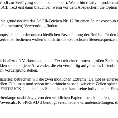
 zur Verfügung stehen - siehe oben). Weiterhin relativ unproblema
II-Text erst dann brauchbar, wenn vor dem Abspeichern die Option „C
grundsätzlich das ASCII-Zeichen Nr. 12 für einen Seitenvorschub ve
e übernehmen) Verwendung finden.
ptsächlich in der unterschiedlichen Bezeichnung der Befehle für den S
kertreiber bedienen wollen und dafür die exotischsten Steuersequenze
t allzu oft Vorkommen, einen Text mit einer immens großen Zeilenbrei
den sicher all jene Anwender, die ein vernünftig aufgebautes Listenbi
im Vordergrund stehen.
lizierter; betrachten wir die zwei möglichen Extreme: Da gibt es einer
n. D.h. man muß schon im vorhinein wissen, wieviele Zeilen später q
ERDRUCK 2 ein leichtes Spiel, denn es kann seine individuellen Eins
lange unabhängig von den wirklichen Papierdimensionen fest, halt e
DW-Powercalc. K-SPREAD 3 benötigt verschiedene Grundeinstellungen,