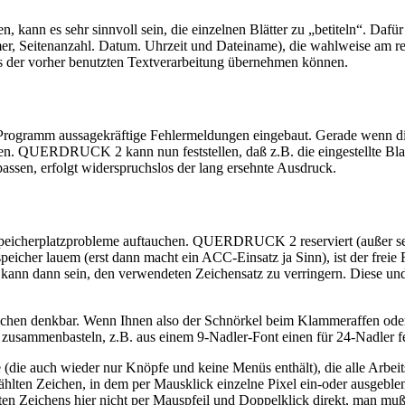
 kann es sehr sinnvoll sein, die einzelnen Blätter zu „betiteln“. Dafü
r, Seitenanzahl. Datum. Uhrzeit und Dateiname), die wahlweise am rec
us der vorher benutzten Textverarbeitung übernehmen können.
 Programm aussagekräftige Fehlermeldungen eingebaut. Gerade wenn die
 QUERDRUCK 2 kann nun feststellen, daß z.B. die eingestellte Blattl
passen, erfolgt widerspruchslos der lang ersehnte Ausdruck.
 Speicherplatzprobleme auftauchen. QUERDRUCK 2 reserviert (außer 
eicher lauem (erst dann macht ein ACC-Einsatz ja Sinn), ist der frei
e kann dann sein, den verwendeten Zeichensatz zu verringern. Diese 
 denkbar. Wenn Ihnen also der Schnörkel beim Klammeraffen oder die 
usammenbasteln, z.B. aus einem 9-Nadler-Font einen für 24-Nadler fe
e (die auch wieder nur Knöpfe und keine Menüs enthält), die alle Arbe
ählten Zeichen, in dem per Mausklick einzelne Pixel ein-oder ausgeble
sten Zeichens hier nicht per Mauspfeil und Doppelklick direkt, man mu