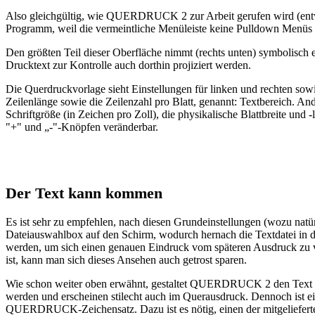
Also gleichgültig, wie QUERDRUCK 2 zur Arbeit gerufen wird (entwede
Programm, weil die vermeintliche Menüleiste keine Pulldown Menüs v
Den größten Teil dieser Oberfläche nimmt (rechts unten) symbolisch 
Drucktext zur Kontrolle auch dorthin projiziert werden.
Die Querdruckvorlage sieht Einstellungen für linken und rechten sow
Zeilenlänge sowie die Zeilenzahl pro Blatt, genannt: Textbereich. An
Schriftgröße (in Zeichen pro Zoll), die physikalische Blattbreite und
"+" und „-"-Knöpfen veränderbar.
Der Text kann kommen
Es ist sehr zu empfehlen, nach diesen Grundeinstellungen (wozu natü
Dateiauswahlbox auf den Schirm, wodurch hernach die Textdatei in d
werden, um sich einen genauen Eindruck vom späteren Ausdruck zu
ist, kann man sich dieses Ansehen auch getrost sparen.
Wie schon weiter oben erwähnt, gestaltet QUERDRUCK 2 den Text vö
werden und erscheinen stilecht auch im Querausdruck. Dennoch ist ei
QUERDRUCK-Zeichensatz. Dazu ist es nötig, einen der mitgelieferten