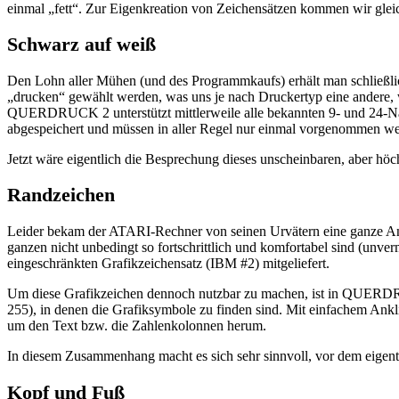
einmal „fett“. Zur Eigenkreation von Zeichensätzen kommen wir glei
Schwarz auf weiß
Den Lohn aller Mühen (und des Programmkaufs) erhält man schließlic
„drucken“ gewählt werden, was uns je nach Druckertyp eine andere, we
QUERDRUCK 2 unterstützt mittlerweile alle bekannten 9- und 24-N
abgespeichert und müssen in aller Regel nur einmal vorgenommen w
Jetzt wäre eigentlich die Besprechung dieses unscheinbaren, aber hö
Randzeichen
Leider bekam der ATARI-Rechner von seinen Urvätern eine ganze Anza
ganzen nicht unbedingt so fortschrittlich und komfortabel sind (unv
eingeschränkten Grafikzeichensatz (IBM #2) mitgeliefert.
Um diese Grafikzeichen dennoch nutzbar zu machen, ist in QUERDRUC
255), in denen die Grafiksymbole zu finden sind. Mit einfachem Ank
um den Text bzw. die Zahlenkolonnen herum.
In diesem Zusammenhang macht es sich sehr sinnvoll, vor dem eigent
Kopf und Fuß