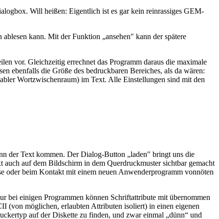
logbox. Will heißen: Eigentlich ist es gar kein reinrassiges GEM-
n ablesen kann. Mit der Funktion „ansehen" kann der spätere
ilen vor. Gleichzeitig errechnet das Programm daraus die maximale
ssen ebenfalls die Größe des bedruckbaren Bereiches, als da wären:
riabler Wortzwischenraum) im Text. Alle Einstellungen sind mit den
ann der Text kommen. Der Dialog-Button „laden" bringt uns die
ext auch auf dem Bildschirm in dem Querdruckmuster sichtbar gemacht
hase oder beim Kontakt mit einem neuen Anwenderprogramm vonnöten
r bei einigen Programmen können Schriftattribute mit übernommen
(von möglichen, erlaubten Attributen isoliert) in einen eigenen
uckertyp auf der Diskette zu finden, und zwar einmal „dünn“ und