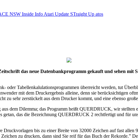
ACE NSW Inside Info
Atari Update
STraight Up
atos
tschrift das neue Datenbankprogramm gekauft und sehen mit Sc
- oder Tabellenkalulationsprogrammen überreicht werden, tut Überblick 
 Anwender mit dem Druckergebnis alleine, denn sie berücksichtigen of
nicht zu sehr zerstückelt aus dem Drucker kommt, und eine ebenso große
sweg aus dem Dilemma; das Programm heißt QUERDRUCK, wir stellten 
niges getan, das die Bezeichnung QUERDRUCK 2 rechtfertigt und für un
Druckvorlagen bis zu einer Breite von 32000 Zeichen auf fast alle
00 Zeichen zu drucken, dann sind Sie reif für das Buch der Rekorde.” 