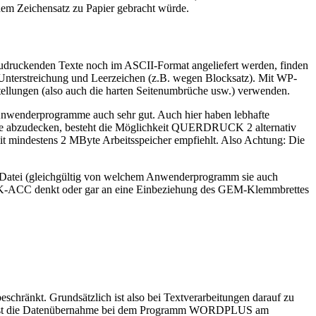
nem Zeichensatz zu Papier gebracht würde.
ruckenden Texte noch im ASCII-Format angeliefert werden, finden
 Unterstreichung und Leerzeichen (z.B. wegen Blocksatz). Mit WP-
llungen (also auch die harten Seitenumbrüche usw.) verwenden.
Anwenderprogramme auch sehr gut. Auch hier haben lebhafte
lle abzudecken, besteht die Möglichkeit QUERDRUCK 2 alternativ
 mit mindestens 2 MByte Arbeitsspeicher empfiehlt. Also Achtung: Die
de Datei (gleichgültig von welchem Anwenderprogramm sie auch
CK-ACC denkt oder gar an eine Einbeziehung des GEM-Klemmbrettes
ränkt. Grundsätzlich ist also bei Textverarbeitungen darauf zu
Also ist die Datenübernahme bei dem Programm WORDPLUS am