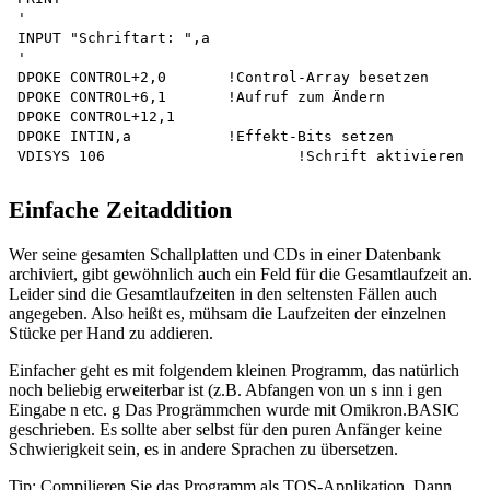
'

INPUT "Schriftart: ",a

'

DPOKE CONTROL+2,0	!Control-Array besetzen

DPOKE CONTROL+6,1	!Aufruf zum Ändern

DPOKE CONTROL+12,1

DPOKE INTIN,a		!Effekt-Bits setzen

Einfache Zeitaddition
Wer seine gesamten Schallplatten und CDs in einer Datenbank
archiviert, gibt gewöhnlich auch ein Feld für die Gesamtlaufzeit an.
Leider sind die Gesamtlaufzeiten in den seltensten Fällen auch
angegeben. Also heißt es, mühsam die Laufzeiten der einzelnen
Stücke per Hand zu addieren.
Einfacher geht es mit folgendem kleinen Programm, das natürlich
noch beliebig erweiterbar ist (z.B. Abfangen von un s inn i gen
Eingabe n etc. g Das Progrämmchen wurde mit Omikron.BASIC
geschrieben. Es sollte aber selbst für den puren Anfänger keine
Schwierigkeit sein, es in andere Sprachen zu übersetzen.
Tip: Compilieren Sie das Programm als TOS-Applikation. Dann