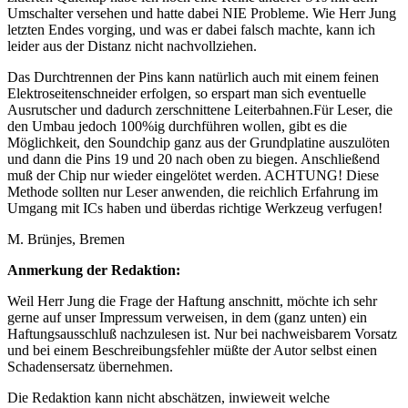
Umschalter versehen und hatte dabei NIE Probleme. Wie Herr Jung
letzten Endes vorging, und was er dabei falsch machte, kann ich
leider aus der Distanz nicht nachvollziehen.
Das Durchtrennen der Pins kann natürlich auch mit einem feinen
Elektroseitenschneider erfolgen, so erspart man sich eventuelle
Ausrutscher und dadurch zerschnittene Leiterbahnen.Für Leser, die
den Umbau jedoch 100%ig durchführen wollen, gibt es die
Möglichkeit, den Soundchip ganz aus der Grundplatine auszulöten
und dann die Pins 19 und 20 nach oben zu biegen. Anschließend
muß der Chip nur wieder eingelötet werden. ACHTUNG! Diese
Methode sollten nur Leser anwenden, die reichlich Erfahrung im
Umgang mit ICs haben und überdas richtige Werkzeug verfugen!
M. Brünjes, Bremen
Anmerkung der Redaktion:
Weil Herr Jung die Frage der Haftung anschnitt, möchte ich sehr
gerne auf unser Impressum verweisen, in dem (ganz unten) ein
Haftungsausschluß nachzulesen ist. Nur bei nachweisbarem Vorsatz
und bei einem Beschreibungsfehler müßte der Autor selbst einen
Schadensersatz übernehmen.
Die Redaktion kann nicht abschätzen, inwieweit welche