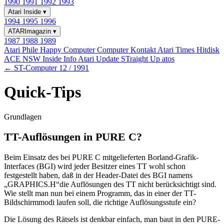
1990
1991
1992
1993
Atari Inside
▾
1994
1995
1996
ATARImagazin
▾
1987
1988
1989
Atari Phile
Happy Computer
Computer Kontakt
Atari Times
Hitdisk
ACE NSW Inside Info
Atari Update
STraight Up
atos
← ST-Computer 12 / 1991
Quick-Tips
Grundlagen
TT-Auflösungen in PURE C?
Beim Einsatz des bei PURE C mitgelieferten Borland-Grafik-
Interfaces (BGI) wird jeder Besitzer eines TT wohl schon
festgestellt haben, daß in der Header-Datei des BGI namens
„GRAPHICS.H“die Auflösungen des TT nicht berücksichtigt sind.
Wie stellt man nun bei einem Programm, das in einer der TT-
Bildschirmmodi laufen soll, die richtige Auflösungsstufe ein?
Die Lösung des Rätsels ist denkbar einfach, man baut in den PURE-