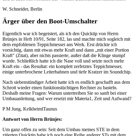
W. Schneider, Berlin
Ärger über den Boot-Umschalter
Eigentlich war ich begeistert, als ich den Quicktip von Herrn
Brünjes in Heft 10/91, Seite 182, las und machte mich sogleich mit
dem enpfohlenen Teppichmesser ans Werk. Erst drückte ich
vorsichtig, dann mit etwas mehr Kraft und dann „mit einer Portion
Kraft" (Zitat), aber nichts passierte, außer daß die Klinge stumpf
wurde. Schließlich hatte ich die Nase voll und setzte noch mehr
Kraft ein - das Resultat: ein komplett zerfetztes Teppichmesser,
einige unterbrochene Leiterbahnen und tiefe Kratzer im Soundchip.
Nach siebenstündiger Arbeit hatte ich es endlich geschafft aus dem
Schrott wieder einen funktionstüchtigen Rechner zu basteln.
Deshalb meine Fragen: Warum untertreiben Sie so sanft bei einer
Umbauanleitung, und wer ersetzt mir Materia1, Zeit und Aufwand?
P M Jung, KelkheimlTaunus
Antwort von Herrn Brünjes:
Um ganz offen zu sein: Seit dem Umbau meines STE in dem
zitierten Quicktip habe ich noch eine Reihe anderer STs mit dem