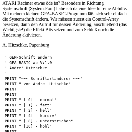
ATARI Rechner etwas öde ist? Besonders in Richtung
Systemschrift (System-Font) habe ich da eine Idee für eine Abhilfe.
Mit meinem kleinen GFA-BASIC-Programm läßt sich sehr einfach
die Systemschrift ändern. Wir müssen zuerst ein Control-Array
besetzen, dann den Aufruf für dessen Änderung, anschließend (das
Wichtigste!) die Effekt Bits setzen und zum Schluß noch die
Änderung aktivieren.
A. Hitzschke, Papenburg
' GEM-Schrift ändern 

' GFA-BASIC ab V:1.0 

' Andre' Hitzschke

'

PRINT "~~~ Schriftartänderer ~~~"

PRINT " von Andre  Hitschke"

PRINT

PRINT

PRINT " [ 0] - normal"

PRINT " [ 1] - fett"

PRINT " [ 2] - hell"

PRINT " [ 4] - kursiv"

PRINT " [ 8] - unterstrichen"

PRINT " [16] - hohl"

PRINT
