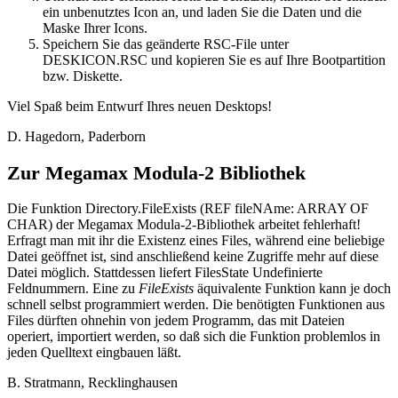
ein unbenutztes Icon an, und laden Sie die Daten und die
Maske Ihrer Icons.
Speichern Sie das geänderte RSC-File unter
DESKICON.RSC und kopieren Sie es auf Ihre Bootpartition
bzw. Diskette.
Viel Spaß beim Entwurf Ihres neuen Desktops!
D. Hagedorn, Paderborn
Zur Megamax Modula-2 Bibliothek
Die Funktion Directory.FileExists (REF fileNAme: ARRAY OF
CHAR) der Megamax Modula-2-Bibliothek arbeitet fehlerhaft!
Erfragt man mit ihr die Existenz eines Files, während eine beliebige
Datei geöffnet ist, sind anschließend keine Zugriffe mehr auf diese
Datei möglich. Stattdessen liefert FilesState Undefinierte
Feldnummern. Eine zu
FileExists
äquivalente Funktion kann je doch
schnell selbst programmiert werden. Die benötigten Funktionen aus
Files dürften ohnehin von jedem Programm, das mit Dateien
operiert, importiert werden, so daß sich die Funktion problemlos in
jeden Quelltext eingbauen läßt.
B. Stratmann, Recklinghausen