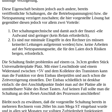
unnötige Verzögerung.
Diese Eigenschaft besitzen jedoch auch andere, bereits
veröffentlichte Schaltungen, die die Betriebsspannung(en) bzw. die
Netzspannung verzögert zuschalten; die hier vorgestellte Lösung hat
gegenüber diesen jedoch vor allem zwei Vorteile:
Der schaltungstechnische und damit auch der finanzi -eile
Aufwand sind geringer (kein Relais erforderlich).
Es sind nur minimale Eingriffe in den Rechner (es müssen
keinerlei Leitungen aufgetrennt werden) bzw. keine Arbeiten
auf der Netzspannungsseite, die für den Laien doch Risiken
bergen, erforderlich.
Die Schaltung findet problemlos auf einem ca. 3x3cm großen Stück
Universalleiterplatte Platz. Mit einer Leuchtdiode und einem
Widerstand zwischen +5V und dem Kollektor des Transistors kann
man die Funktion vor dem Einbau überprüfen und auch schon die
Zeitverzögerung einstellen. Der Einbau schließlich ist denkbar
einfach: die drei Anschlußpunkte findet man auf der Platine alle in
unmittelbarer Nähe des Reset Tasters. Auf keinen Fall sollte man die
Schaltung an den Reset-Anschluß des Prozessors anschließen!
Bleibt noch zu erwähnen, daß die vorgestellte Schaltung bereits in
mehreren Rechnern vom 260er bis zum Mega ST eingebaut wurde
und in allen seit Monaten zur vollsten Zufriedenheit funktioniert.