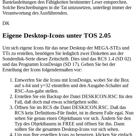
Bastelanleitungen den Fähigkeiten bestimmter Leser entsprechen.
Solche Beschreibungen in die Tat umzusetzen, unterliegt immer der
Verantwortung des Ausführenden.
DK
Eigene Desktop-Icons unter TOS 2.05
Um sich eigene Icons für das neue Desktop der MEGA-STEs und
TTs zu erstellen, benötigen Sie lediglich zwei Disketten aus der
Sonderdisk-Serie dieser Zeitschrift. Dies sind das RCS 1.4 (SD 02)
und das Programm IconDesign (SD 17). Gehen Sie bei der
Erstellung der Icons folgendermaßen vor:
Entwerfen Sie die Icons mit IconDesign, wobei Sie die Box
auf x-64 und y=32 einstellen und den Ausgabe-Schalter auf
RSC-Aus-gabe stellen.
Erstellen Sie ein Backup der Datei DESKICON.RSC für den
Fall, daß doch mal etwas schiefgehen sollte.
Öffnen Sie im RCS die Datei DESKICON.RSC. Daß das
RCS kein Definitions-File findet, ist in diesem Falle egal. Nun
sehen Sie genau einen Objektbaum vor sich. Ändern Sie den
Typ des Objektbaums in FREE und öffnen Sie ihn. Dann
sollten Sie die gesamten Desktop-Icons vor sich sehen.
Um nun Ihre erstellten Icons zu benutzen, klicken Sie einfach