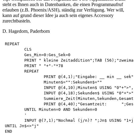
steht es Ihnen auch in Datenbanken, die einen Programmaufruf
erlauben (z.B. Phoenix/ASH), ständig zur Verfügung. Wer will,
kann auf grund dieser Idee ja auch sein eigenes Accessory
zurechtbasteln.
D. Hagedorn, Paderborn
REPEAT

	CLS

	Ges_Min=0:Ges_Sek=0

	PRINT " kleine Zeitaddition";TAB (56);"zweimal RETURN für Ende"

	PRINT " "+"-"*78

	REPEAT

		PRINT @(4,1);"Eingabe: __ min __ sek"

		Minuten$="":Sekunden$=""

		INPUT @(4,10);Minuten$ USING "0"+">",,2:Minuten= VAL(Minuten$)

		INPUT @(4,18);Sekunden$ USING "0"+">",,2:Sekunden= VAL(Sekunden$)

		Summiere_Zeit(Minuten,Sekunden,Gesamt_Zeit$) 

		PRINT @(4,40);"Gesamtzeit:	";Gesamt_Zeit$

	UNTIL Minuten=0 AND Sekunden=0

	'

	INPUT @(7,1);"Nochmal (j/n)? ";Jn$ USING "1+j+n"+">",,1 

UNTIL Jn$<>"j"

END
