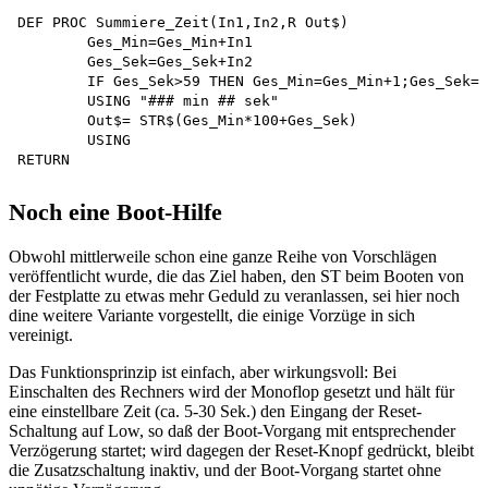
DEF PROC Summiere_Zeit(In1,In2,R Out$) 

	Ges_Min=Ges_Min+In1 

	Ges_Sek=Ges_Sek+In2

	IF Ges_Sek>59 THEN Ges_Min=Ges_Min+1;Ges_Sek=Ges_Sek-60

	USING "### min ## sek"

	Out$= STR$(Ges_Min*100+Ges_Sek)

	USING

Noch eine Boot-Hilfe
Obwohl mittlerweile schon eine ganze Reihe von Vorschlägen
veröffentlicht wurde, die das Ziel haben, den ST beim Booten von
der Festplatte zu etwas mehr Geduld zu veranlassen, sei hier noch
dine weitere Variante vorgestellt, die einige Vorzüge in sich
vereinigt.
Das Funktionsprinzip ist einfach, aber wirkungsvoll: Bei
Einschalten des Rechners wird der Monoflop gesetzt und hält für
eine einstellbare Zeit (ca. 5-30 Sek.) den Eingang der Reset-
Schaltung auf Low, so daß der Boot-Vorgang mit entsprechender
Verzögerung startet; wird dagegen der Reset-Knopf gedrückt, bleibt
die Zusatzschaltung inaktiv, und der Boot-Vorgang startet ohne