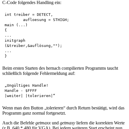
C-Code folgendes Handling ein:
int treiber = DETECT,

	aufloesung = STHIGH; 

main (...)

{

...

initgraph

(&treiber,&auflösung,"");

...

Beim ersten Starten des hernach compilierten Programms taucht
schließlich folgende Fehlermeldung auf:
„Ungültiges Handle!

Handle - $FFFF 

Wenn man den Button „tolerieren“ durch Return bestätigt, wird das
Programm ganz normal fortgesetzt.
Auch die Befehle
getmaxx
und
getmaxy
liefern die korrekten Werte
(z.B. 640 * 480 für VGA). Bei jedem weiteren Start erscheint nun