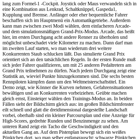
lang zum Formel-1 -Cockpit. Joystick oder Maus verwandeln sich in
eine Kombination aus Lenkrad, Schaltknüppel, Gaspeda1,
Kupplung und Bremse. Anfänger oder eher bequemliche Fahrer
beschaffen sich im Hauptmenü ein Automatikgetriebe. Außerdem
kann man zwischen zwei Modi wählen, dem einfacheren Arcade-
und dem simulationsmäßigen Grand-Prix-Modus. Arcade, das heißt
hier, im ersten Durchgang acht andere Renner zu überholen und
möglichst unbeschadet viele Kilometer zu machen. Dann darf man
im zweiten Lauf starten, wo man wiederum drei weitere
Konkurrenten Staub schlucken läßt. Das simulierte Grand Prix
orientiert sich an den tatsächlichen Regeln. In der ersten Runde muß
sich jeder Fahrer qualifizieren, um mit 25 anderen Pedaltretern am
Grand Prix teilnehmen zu dürfen. Nach jedem Durchgang zeigt eine
Statistik an, wieviel Punkte hinzugekommen sind. Die sechs besten
Rennpiloten kämpfen dann um den Weltmeisterschaftstitel. Ein
Demo zeigt, wie Könner die Kurven nehmen, Gefahrensituationen
bewältigen und an Konkurrenten vorbeiziehen. Geübte machen
gleich ernst, Einsteiqer wählen den Trainings-Modus an. In beiden
Fällen sieht der Bildschirm gleich aus: im großen Bildschirmfenster
eilt schnell und glatt die dreidimensional dargestellte Landschaft
vorbei, oberhalb sind ein kleiner Parcoursplan und eine Anzeige für
High-Scores, gedrehte Runden und Benzinmenge zu sehen. Am
unteren Rand zeigt ein Tacho die Geschwindigkeit und den
aktuellen Gang an. Auf dem Pistenplan bewegt sich ein weißes
Pünktchen dort, wo man selber entlangrauscht; schwarze Pünktchen