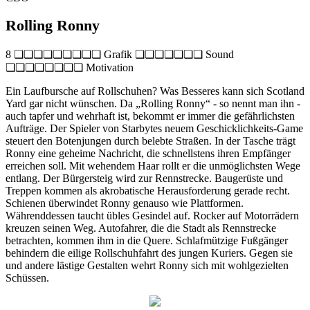
Rolling Ronny
8 ❏❏❏❏❏❏❏❏❏ Grafik ❏❏❏❏❏❏❏ Sound
❏❏❏❏❏❏❏❏ Motivation
Ein Laufbursche auf Rollschuhen? Was Besseres kann sich Scotland
Yard gar nicht wünschen. Da „Rolling Ronny“ - so nennt man ihn -
auch tapfer und wehrhaft ist, bekommt er immer die gefährlichsten
Aufträge. Der Spieler von Starbytes neuem Geschicklichkeits-Game
steuert den Botenjungen durch belebte Straßen. In der Tasche trägt
Ronny eine geheime Nachricht, die schnellstens ihren Empfänger
erreichen soll. Mit wehendem Haar rollt er die unmöglichsten Wege
entlang. Der Bürgersteig wird zur Rennstrecke. Baugerüste und
Treppen kommen als akrobatische Herausforderung gerade recht.
Schienen überwindet Ronny genauso wie Plattformen.
Währenddessen taucht übles Gesindel auf. Rocker auf Motorrädern
kreuzen seinen Weg. Autofahrer, die die Stadt als Rennstrecke
betrachten, kommen ihm in die Quere. Schlafmützige Fußgänger
behindern die eilige Rollschuhfahrt des jungen Kuriers. Gegen sie
und andere lästige Gestalten wehrt Ronny sich mit wohlgezielten
Schüssen.