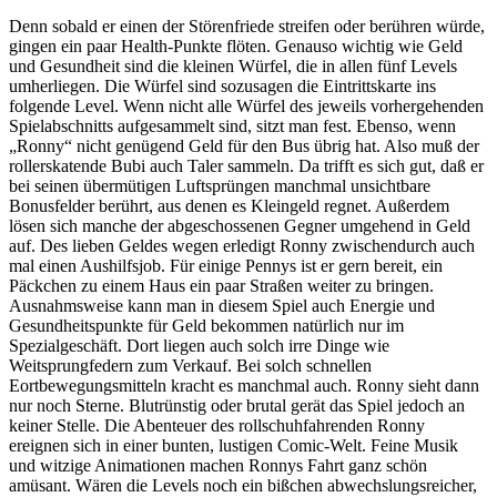
Denn sobald er einen der Störenfriede streifen oder berühren würde,
gingen ein paar Health-Punkte flöten. Genauso wichtig wie Geld
und Gesundheit sind die kleinen Würfel, die in allen fünf Levels
umherliegen. Die Würfel sind sozusagen die Eintrittskarte ins
folgende Level. Wenn nicht alle Würfel des jeweils vorhergehenden
Spielabschnitts aufgesammelt sind, sitzt man fest. Ebenso, wenn
„Ronny“ nicht genügend Geld für den Bus übrig hat. Also muß der
rollerskatende Bubi auch Taler sammeln. Da trifft es sich gut, daß er
bei seinen übermütigen Luftsprüngen manchmal unsichtbare
Bonusfelder berührt, aus denen es Kleingeld regnet. Außerdem
lösen sich manche der abgeschossenen Gegner umgehend in Geld
auf. Des lieben Geldes wegen erledigt Ronny zwischendurch auch
mal einen Aushilfsjob. Für einige Pennys ist er gern bereit, ein
Päckchen zu einem Haus ein paar Straßen weiter zu bringen.
Ausnahmsweise kann man in diesem Spiel auch Energie und
Gesundheitspunkte für Geld bekommen natürlich nur im
Spezialgeschäft. Dort liegen auch solch irre Dinge wie
Weitsprungfedern zum Verkauf. Bei solch schnellen
Eortbewegungsmitteln kracht es manchmal auch. Ronny sieht dann
nur noch Sterne. Blutrünstig oder brutal gerät das Spiel jedoch an
keiner Stelle. Die Abenteuer des rollschuhfahrenden Ronny
ereignen sich in einer bunten, lustigen Comic-Welt. Feine Musik
und witzige Animationen machen Ronnys Fahrt ganz schön
amüsant. Wären die Levels noch ein bißchen abwechslungsreicher,