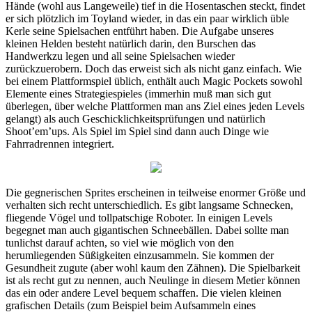
Hände (wohl aus Langeweile) tief in die Hosentaschen steckt, findet
er sich plötzlich im Toyland wieder, in das ein paar wirklich üble
Kerle seine Spielsachen entführt haben. Die Aufgabe unseres
kleinen Helden besteht natürlich darin, den Burschen das
Handwerkzu legen und all seine Spielsachen wieder
zurückzuerobern. Doch das erweist sich als nicht ganz einfach. Wie
bei einem Plattformspiel üblich, enthält auch Magic Pockets sowohl
Elemente eines Strategiespieles (immerhin muß man sich gut
überlegen, über welche Plattformen man ans Ziel eines jeden Levels
gelangt) als auch Geschicklichkeitsprüfungen und natürlich
Shoot’em’ups. Als Spiel im Spiel sind dann auch Dinge wie
Fahrradrennen integriert.
Die gegnerischen Sprites erscheinen in teilweise enormer Größe und
verhalten sich recht unterschiedlich. Es gibt langsame Schnecken,
fliegende Vögel und tollpatschige Roboter. In einigen Levels
begegnet man auch gigantischen Schneebällen. Dabei sollte man
tunlichst darauf achten, so viel wie möglich von den
herumliegenden Süßigkeiten einzusammeln. Sie kommen der
Gesundheit zugute (aber wohl kaum den Zähnen). Die Spielbarkeit
ist als recht gut zu nennen, auch Neulinge in diesem Metier können
das ein oder andere Level bequem schaffen. Die vielen kleinen
grafischen Details (zum Beispiel beim Aufsammeln eines