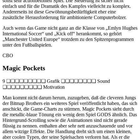
sonst sehr actionbetonten Spiel. Die Steuerung ist sicher nicht
einfach und für die Dramatik des Kampfes vielleicht zu komplex.
Andererseits ist diese Gewöhnungsbedürftigkeit eher eine
zusätzliche Herausforderung für ambitionierte Computerbolzer.
Auch wenn das Game nicht ganz an die Klasse von „Emlyn Hughes
International Soccer“ und „Kick off“ herankommt, so gehört
„Manchester United Europe“ trotzdem zu den Spitzenprogrammen
unter den Fußballspielen.
CBO
Magic Pockets
9 ❏❏❏❏❏❏❏❏❏ Grafik ❏❏❏❏❏❏❏❏ Sound
❏❏❏❏❏❏❏❏❏ Motivation
Man kommt nicht darum herum, zuzugeben, daß die cleveren Jungs
der Bitmap Brothers ein weiteres Spiel veröffentlicht haben, das sich
anschickt, die Game-Charts zu stürmen. Magic Pockets sieht durch
die metallic-blaue Tönung ein wenig dem Spiel GODS ähnlich. Das
Hintergrund-Scrolling sowie die Animationen sind nicht gerade
flüssig zu nennen. enthalten aber sehr nett anzuschauende und vor
allem witzige Effekte. Die Handlung dreht sich um einen kleinen,
aber coolen Typen, der seine Spielsachen verloren hat. Als er die