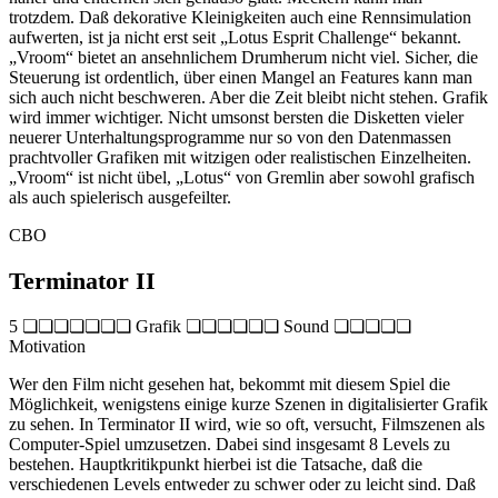
trotzdem. Daß dekorative Kleinigkeiten auch eine Rennsimulation
aufwerten, ist ja nicht erst seit „Lotus Esprit Challenge“ bekannt.
„Vroom“ bietet an ansehnlichem Drumherum nicht viel. Sicher, die
Steuerung ist ordentlich, über einen Mangel an Features kann man
sich auch nicht beschweren. Aber die Zeit bleibt nicht stehen. Grafik
wird immer wichtiger. Nicht umsonst bersten die Disketten vieler
neuerer Unterhaltungsprogramme nur so von den Datenmassen
prachtvoller Grafiken mit witzigen oder realistischen Einzelheiten.
„Vroom“ ist nicht übel, „Lotus“ von Gremlin aber sowohl grafisch
als auch spielerisch ausgefeilter.
CBO
Terminator II
5 ❏❏❏❏❏❏❏ Grafik ❏❏❏❏❏❏ Sound ❏❏❏❏❏
Motivation
Wer den Film nicht gesehen hat, bekommt mit diesem Spiel die
Möglichkeit, wenigstens einige kurze Szenen in digitalisierter Grafik
zu sehen. In Terminator II wird, wie so oft, versucht, Filmszenen als
Computer-Spiel umzusetzen. Dabei sind insgesamt 8 Levels zu
bestehen. Hauptkritikpunkt hierbei ist die Tatsache, daß die
verschiedenen Levels entweder zu schwer oder zu leicht sind. Daß