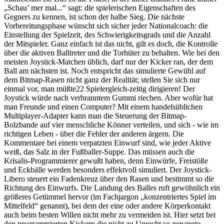
„Schau’ mer mal...“ sagt: die spielerischen Eigenschaften des
Gegners zu kennen, ist schon der halbe Sieg. Die nächste
Vorbereitungsphase wünscht sich sicher jeder Nationalcoach: die
Einstellung der Spielzeit, des Schwierigkeitsgrads und die Anzahl
der Mitspieler. Ganz einfach ist das nicht, gilt es doch, die Kontrolle
über die aktiven Balltreter und die Torhüter zu behalten. Wie bei den
meisten Joystick-Matchen üblich, darf nur der Kicker ran, der dem
Ball am nächsten ist. Noch entspricht das simulierte Gewühl auf
dem Bitmap-Rasen nicht ganz der Realität; stellen Sie sich nur
einmal vor, man müßte22 Spielergleich-zeitig dirigieren! Der
Joystick würde nach verbranntem Gummi riechen. Aber wofür hat
man Freunde und einen Computer? Mit einem handelsüblichen
Multiplayer-Adapter kann man die Steuerung der Bitmap-
Bolzbande auf vier menschliche Könner verteilen, und sich - wie im
richtigen Leben - über die Fehler der anderen ärgern. Die
Kommentare bei einem verpatzten Einwurf sind, wie jeder Aktive
weiß, das Salz in der Fußballer-Suppe. Das müssen auch die
Krisalis-Programmierer gewußt haben, denn Einwürfe, Freistöße
und Eckbälle werden besonders effektvoll simuliert. Der Joystick-
Libero steuert ein Fadenkreuz über den Rasen und bestimmt so die
Richtung des Einwurfs. Die Landung des Balles ruft gewöhnlich ein
größeres Getümmel hervor (im Fachjargon „konzentriertes Spiel im
Mittelfeld“ genannt), bei dem der eine oder andere Körperkontakt
auch beim besten Willen nicht mehr zu vermeiden ist. Hier setzt bei
den programmierten Kickern die nicht zu Unrecht so genannte