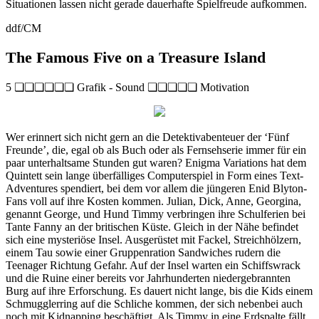
Situationen lassen nicht gerade dauerhafte Spielfreude aufkommen.
ddf/CM
The Famous Five on a Treasure Island
5 ❏❏❏❏❏❏ Grafik - Sound ❏❏❏❏❏ Motivation
Wer erinnert sich nicht gern an die Detektivabenteuer der ‘Fünf
Freunde’, die, egal ob als Buch oder als Fernsehserie immer für ein
paar unterhaltsame Stunden gut waren? Enigma Variations hat dem
Quintett sein lange überfälliges Computerspiel in Form eines Text-
Adventures spendiert, bei dem vor allem die jüngeren Enid Blyton-
Fans voll auf ihre Kosten kommen. Julian, Dick, Anne, Georgina,
genannt George, und Hund Timmy verbringen ihre Schulferien bei
Tante Fanny an der britischen Küste. Gleich in der Nähe befindet
sich eine mysteriöse Insel. Ausgerüstet mit Fackel, Streichhölzern,
einem Tau sowie einer Gruppenration Sandwiches rudern die
Teenager Richtung Gefahr. Auf der Insel warten ein Schiffswrack
und die Ruine einer bereits vor Jahrhunderten niedergebrannten
Burg auf ihre Erforschung. Es dauert nicht lange, bis die Kids einem
Schmugglerring auf die Schliche kommen, der sich nebenbei auch
noch mit Kidnapping beschäftigt. Als Timmy in eine Erdspalte fällt