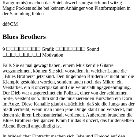
Kaugummis) machen das Spiel abwechslungsreich und witzig.
Magic Pockets sollte bei keinem Anhänger von Plattformspielen in
der Sammlung fehlen.
ddf/CM
Blues Brothers
9 ❏❏❏❏❏❏❏❏ Grafik ❏❏❏❏❏❏❏ Sound
❏❏❏❏❏❏❏❏❏ Motivation
Falls Sie es mal gewagt haben, einem Musiker die Gitarre
wegzunehmen, können Sie sich vorstellen, in welcher Laune die
„Blues Brothers“ jetzt sind. Den tingelnden Brüdern ist nicht nur die
Klampfe gestohlen worden, sondern auch noch das Mikro, ein
Verstärker, ein Konzertplakat und die Veranstaltungsgenehmigung.
Der Dieb war ausgerechnet ein Polizist, einer von der schlimmen
Sorte, versteht sich. Ihm sind die musizierenden Burschen ein Dorn
im Auge. Diese Kanaille glaubt tatsächlich, daß sie die Jungs aus der
Stadt vertreibt, wenn man ihnen jene Dinge klaut und versteckt, mit
denen sie ihren Lebensunterhalt verdienen. Außerdem brauchen die
Blues Brothers den ganzen Kram für das Konzert, das für denselben
Abend überall angekündigt ist.
In brüderlicher Eintracht machen sich Jake und Elwood auf den