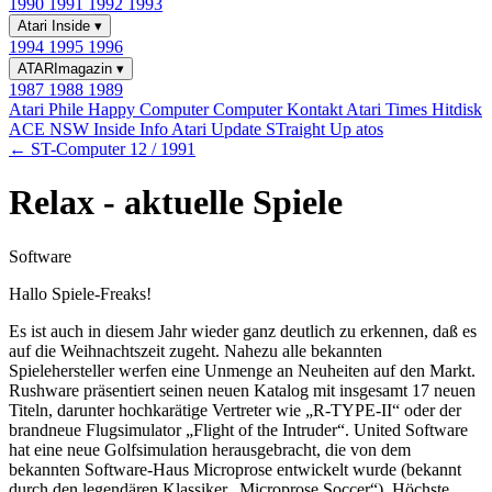
1990
1991
1992
1993
Atari Inside
▾
1994
1995
1996
ATARImagazin
▾
1987
1988
1989
Atari Phile
Happy Computer
Computer Kontakt
Atari Times
Hitdisk
ACE NSW Inside Info
Atari Update
STraight Up
atos
← ST-Computer 12 / 1991
Relax - aktuelle Spiele
Software
Hallo Spiele-Freaks!
Es ist auch in diesem Jahr wieder ganz deutlich zu erkennen, daß es
auf die Weihnachtszeit zugeht. Nahezu alle bekannten
Spielehersteller werfen eine Unmenge an Neuheiten auf den Markt.
Rushware präsentiert seinen neuen Katalog mit insgesamt 17 neuen
Titeln, darunter hochkarätige Vertreter wie „R-TYPE-II“ oder der
brandneue Flugsimulator „Flight of the Intruder“. United Software
hat eine neue Golfsimulation herausgebracht, die von dem
bekannten Software-Haus Microprose entwickelt wurde (bekannt
durch den legendären Klassiker „Microprose Soccer“). Höchste