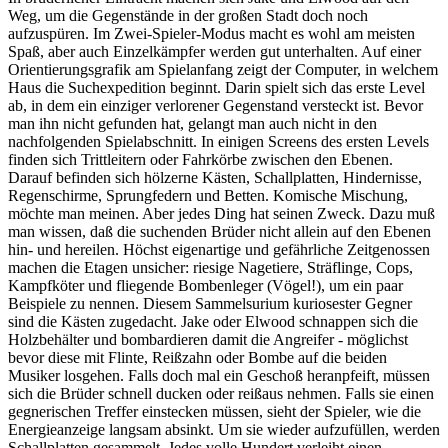
Weg, um die Gegenstände in der großen Stadt doch noch
aufzuspüren. Im Zwei-Spieler-Modus macht es wohl am meisten
Spaß, aber auch Einzelkämpfer werden gut unterhalten. Auf einer
Orientierungsgrafik am Spielanfang zeigt der Computer, in welchem
Haus die Suchexpedition beginnt. Darin spielt sich das erste Level
ab, in dem ein einziger verlorener Gegenstand versteckt ist. Bevor
man ihn nicht gefunden hat, gelangt man auch nicht in den
nachfolgenden Spielabschnitt. In einigen Screens des ersten Levels
finden sich Trittleitern oder Fahrkörbe zwischen den Ebenen.
Darauf befinden sich hölzerne Kästen, Schallplatten, Hindernisse,
Regenschirme, Sprungfedern und Betten. Komische Mischung,
möchte man meinen. Aber jedes Ding hat seinen Zweck. Dazu muß
man wissen, daß die suchenden Brüder nicht allein auf den Ebenen
hin- und hereilen. Höchst eigenartige und gefährliche Zeitgenossen
machen die Etagen unsicher: riesige Nagetiere, Sträflinge, Cops,
Kampfköter und fliegende Bombenleger (Vögel!), um ein paar
Beispiele zu nennen. Diesem Sammelsurium kuriosester Gegner
sind die Kästen zugedacht. Jake oder Elwood schnappen sich die
Holzbehälter und bombardieren damit die Angreifer - möglichst
bevor diese mit Flinte, Reißzahn oder Bombe auf die beiden
Musiker losgehen. Falls doch mal ein Geschoß heranpfeift, müssen
sich die Brüder schnell ducken oder reißaus nehmen. Falls sie einen
gegnerischen Treffer einstecken müssen, sieht der Spieler, wie die
Energieanzeige langsam absinkt. Um sie wieder aufzufüllen, werden
Schallplatten gesammelt. Jedes volle Hundert verleiht einen