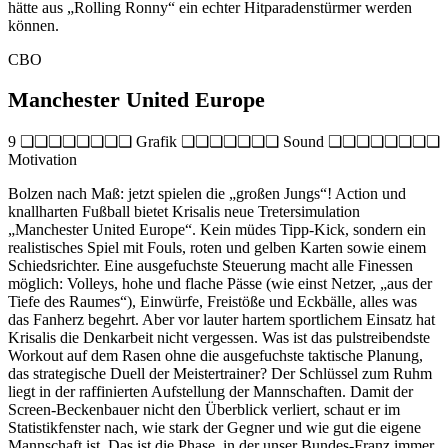
hätte aus „Rolling Ronny“ ein echter Hitparadenstürmer werden
können.
CBO
Manchester United Europe
9 ❏❏❏❏❏❏❏❏ Grafik ❏❏❏❏❏❏❏ Sound ❏❏❏❏❏❏❏❏
Motivation
Bolzen nach Maß: jetzt spielen die „großen Jungs“! Action und
knallharten Fußball bietet Krisalis neue Tretersimulation
„Manchester United Europe“. Kein müdes Tipp-Kick, sondern ein
realistisches Spiel mit Fouls, roten und gelben Karten sowie einem
Schiedsrichter. Eine ausgefuchste Steuerung macht alle Finessen
möglich: Volleys, hohe und flache Pässe (wie einst Netzer, „aus der
Tiefe des Raumes“), Einwürfe, Freistöße und Eckbälle, alles was
das Fanherz begehrt. Aber vor lauter hartem sportlichem Einsatz hat
Krisalis die Denkarbeit nicht vergessen. Was ist das pulstreibendste
Workout auf dem Rasen ohne die ausgefuchste taktische Planung,
das strategische Duell der Meistertrainer? Der Schlüssel zum Ruhm
liegt in der raffinierten Aufstellung der Mannschaften. Damit der
Screen-Beckenbauer nicht den Überblick verliert, schaut er im
Statistikfenster nach, wie stark der Gegner und wie gut die eigene
Mannschaft ist. Das ist die Phase, in der unser Bundes-Franz immer