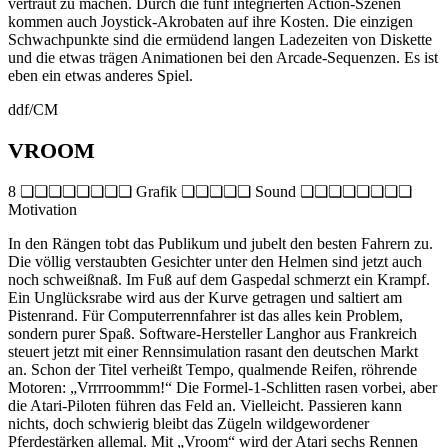
vertraut zu machen. Durch die fünf integrierten Action-Szenen
kommen auch Joystick-Akrobaten auf ihre Kosten. Die einzigen
Schwachpunkte sind die ermüdend langen Ladezeiten von Diskette
und die etwas trägen Animationen bei den Arcade-Sequenzen. Es ist
eben ein etwas anderes Spiel.
ddf/CM
VROOM
8 ❏❏❏❏❏❏❏❏ Grafik ❏❏❏❏❏ Sound ❏❏❏❏❏❏❏❏
Motivation
In den Rängen tobt das Publikum und jubelt den besten Fahrern zu.
Die völlig verstaubten Gesichter unter den Helmen sind jetzt auch
noch schweißnaß. Im Fuß auf dem Gaspedal schmerzt ein Krampf.
Ein Unglücksrabe wird aus der Kurve getragen und saltiert am
Pistenrand. Für Computerrennfahrer ist das alles kein Problem,
sondern purer Spaß. Software-Hersteller Langhor aus Frankreich
steuert jetzt mit einer Rennsimulation rasant den deutschen Markt
an. Schon der Titel verheißt Tempo, qualmende Reifen, röhrende
Motoren: „Vrrrroommm!“ Die Formel-1-Schlitten rasen vorbei, aber
die Atari-Piloten führen das Feld an. Vielleicht. Passieren kann
nichts, doch schwierig bleibt das Zügeln wildgewordener
Pferdestärken allemal. Mit „Vroom“ wird der Atari sechs Rennen