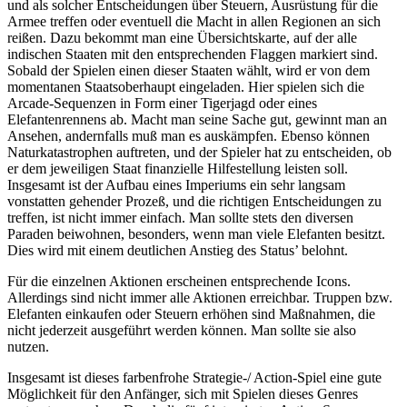
und als solcher Entscheidungen über Steuern, Ausrüstung für die
Armee treffen oder eventuell die Macht in allen Regionen an sich
reißen. Dazu bekommt man eine Übersichtskarte, auf der alle
indischen Staaten mit den entsprechenden Flaggen markiert sind.
Sobald der Spielen einen dieser Staaten wählt, wird er von dem
momentanen Staatsoberhaupt eingeladen. Hier spielen sich die
Arcade-Sequenzen in Form einer Tigerjagd oder eines
Elefantenrennens ab. Macht man seine Sache gut, gewinnt man an
Ansehen, andernfalls muß man es auskämpfen. Ebenso können
Naturkatastrophen auftreten, und der Spieler hat zu entscheiden, ob
er dem jeweiligen Staat finanzielle Hilfestellung leisten soll.
Insgesamt ist der Aufbau eines Imperiums ein sehr langsam
vonstatten gehender Prozeß, und die richtigen Entscheidungen zu
treffen, ist nicht immer einfach. Man sollte stets den diversen
Paraden beiwohnen, besonders, wenn man viele Elefanten besitzt.
Dies wird mit einem deutlichen Anstieg des Status’ belohnt.
Für die einzelnen Aktionen erscheinen entsprechende Icons.
Allerdings sind nicht immer alle Aktionen erreichbar. Truppen bzw.
Elefanten einkaufen oder Steuern erhöhen sind Maßnahmen, die
nicht jederzeit ausgeführt werden können. Man sollte sie also
nutzen.
Insgesamt ist dieses farbenfrohe Strategie-/ Action-Spiel eine gute
Möglichkeit für den Anfänger, sich mit Spielen dieses Genres