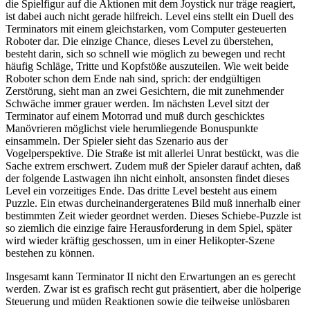
die Spielfigur auf die Aktionen mit dem Joystick nur träge reagiert,
ist dabei auch nicht gerade hilfreich. Level eins stellt ein Duell des
Terminators mit einem gleichstarken, vom Computer gesteuerten
Roboter dar. Die einzige Chance, dieses Level zu überstehen,
besteht darin, sich so schnell wie möglich zu bewegen und recht
häufig Schläge, Tritte und Kopfstöße auszuteilen. Wie weit beide
Roboter schon dem Ende nah sind, sprich: der endgültigen
Zerstörung, sieht man an zwei Gesichtern, die mit zunehmender
Schwäche immer grauer werden. Im nächsten Level sitzt der
Terminator auf einem Motorrad und muß durch geschicktes
Manövrieren möglichst viele herumliegende Bonuspunkte
einsammeln. Der Spieler sieht das Szenario aus der
Vogelperspektive. Die Straße ist mit allerlei Unrat bestückt, was die
Sache extrem erschwert. Zudem muß der Spieler darauf achten, daß
der folgende Lastwagen ihn nicht einholt, ansonsten findet dieses
Level ein vorzeitiges Ende. Das dritte Level besteht aus einem
Puzzle. Ein etwas durcheinandergeratenes Bild muß innerhalb einer
bestimmten Zeit wieder geordnet werden. Dieses Schiebe-Puzzle ist
so ziemlich die einzige faire Herausforderung in dem Spiel, später
wird wieder kräftig geschossen, um in einer Helikopter-Szene
bestehen zu können.
Insgesamt kann Terminator II nicht den Erwartungen an es gerecht
werden. Zwar ist es grafisch recht gut präsentiert, aber die holperige
Steuerung und müden Reaktionen sowie die teilweise unlösbaren