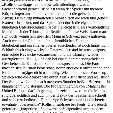
„Kollisionsabfrage“ ein, die Krisalis allerdings etwas zu
flächendeckend geraten ist: selbst wenn der Spieler um mehrere
Körperlängen am anderen vorbeibrettert, ist die gelbe Gefahr im
Anzug. Dem eifrig mitlaufenden Schiri sitzen die roten und gelben
Karten sehr locker, und das Spiel leidet durch die eigentlich
unnötigen Unterbrechungen. Aber vielleicht ist dieses vermeintliche
Manko doch der Tribut an die Realität: auf diese Weise kann man
sich doch wenigstens über den Mann in Schwarz prima aufregen.
Auch wenn der Gegner die branchenüblichen Härtegrade
überbetont und ein eigener Spieler ausscheidet, ist noch lange nicht
Schluß: frisch eingewechselte Ersatzspieler sind bestens geeignet,
eine solide Revanche vorzunehmen und die Chancen wieder
auszugleichen. Völlig klar, daß bei einem derart actiongeladenen
Geschehen die Kulisse im Stadion entsprechend ist. Die Fans
machen sich lautstark bemerkbar, stören aber die Konzentration der
Firebutton-Torjäger nicht nachhaltig. Wie in den besten Worldcup-
Spielen wird die Atmosphäre durch Musik sehr dicht und realistisch.
Der Sound wirkt auch nach mehreren Stunden heißen Bolzens nicht
unangenehm und störend. Die Programmierung von „Manchester
United Europe“ darf als gelungen bezeichnet werden: die Menüs
sind übersichtlich und auch in der Hektik des Geschehens schnell
und sicher zu bedienen. Der einzige Schwachpunkt ist die bereits
erwähnte „übersensible“ Kollisionsabfrage bei Fouls. Die dadurch
geforderte „körperlose“ Spielweise paßt eigentlich nicht zu dem