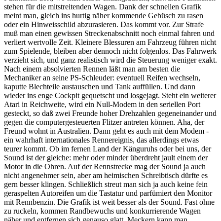
stehen für die mitstreitenden Wagen. Dank der schnellen Grafik
meint man, gleich ins hurtig näher kommende Gebüsch zu rasen
oder ein Hinweisschild abzurasieren. Das kommt vor. Zur Strafe
muß man einen gewissen Streckenabschnitt noch einmal fahren und
verliert wertvolle Zeit. Kleinere Blessuren am Fahrzeug führen nicht
zum Spielende, bleiben aber dennoch nicht folgenlos. Das Fahrwerk
verzieht sich, und ganz realistisch wird die Steuerung weniger exakt.
Nach einem absolvierten Rennen läßt man am besten die
Mechaniker an seine PS-Schleuder: eventuell Reifen wechseln,
kaputte Blechteile austauschen und Tank auffüllen. Und dann
wieder ins enge Cockpit gequetscht und losgejagt. Steht ein weiterer
Atari in Reichweite, wird ein Null-Modem in den seriellen Port
gesteckt, so daß zwei Freunde hoher Drehzahlen gegeneinander und
gegen die computergesteuerten Flitzer antreten können. Aha, der
Freund wohnt in Australien. Dann geht es auch mit dem Modem -
ein wahrhaft internationales Rennereignis, das allerdings etwas
teurer kommt. Ob im fernen Land der Känguruhs oder bei uns, der
Sound ist der gleiche: mehr oder minder überdreht jault einem der
Motor in die Ohren. Auf der Rennstrecke mag der Sound ja auch
nicht angenehmer sein, aber am heimischen Schreibtisch dürfte es
gern besser klingen. Schließlich streut man sich ja auch keine fein
geraspelten Autoreifen um die Tastatur und parfümiert den Monitor
mit Rennbenzin. Die Grafik ist weit besser als der Sound. Fast ohne
zu ruckeln, kommen Randbewuchs und konkurrierende Wagen
näher und entfernen sich genauso glatt. Meckern kann man