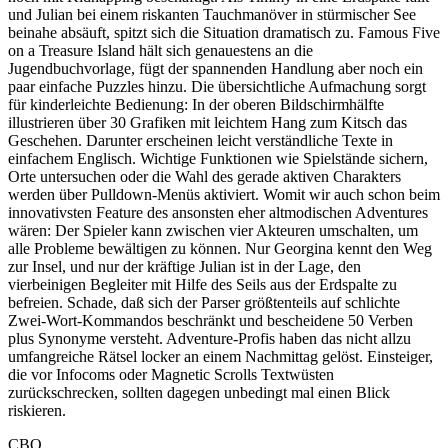
und Julian bei einem riskanten Tauchmanöver in stürmischer See
beinahe absäuft, spitzt sich die Situation dramatisch zu. Famous Five
on a Treasure Island hält sich genauestens an die
Jugendbuchvorlage, fügt der spannenden Handlung aber noch ein
paar einfache Puzzles hinzu. Die übersichtliche Aufmachung sorgt
für kinderleichte Bedienung: In der oberen Bildschirmhälfte
illustrieren über 30 Grafiken mit leichtem Hang zum Kitsch das
Geschehen. Darunter erscheinen leicht verständliche Texte in
einfachem Englisch. Wichtige Funktionen wie Spielstände sichern,
Orte untersuchen oder die Wahl des gerade aktiven Charakters
werden über Pulldown-Menüs aktiviert. Womit wir auch schon beim
innovativsten Feature des ansonsten eher altmodischen Adventures
wären: Der Spieler kann zwischen vier Akteuren umschalten, um
alle Probleme bewältigen zu können. Nur Georgina kennt den Weg
zur Insel, und nur der kräftige Julian ist in der Lage, den
vierbeinigen Begleiter mit Hilfe des Seils aus der Erdspalte zu
befreien. Schade, daß sich der Parser größtenteils auf schlichte
Zwei-Wort-Kommandos beschränkt und bescheidene 50 Verben
plus Synonyme versteht. Adventure-Profis haben das nicht allzu
umfangreiche Rätsel locker an einem Nachmittag gelöst. Einsteiger,
die vor Infocoms oder Magnetic Scrolls Textwüsten
zurückschrecken, sollten dagegen unbedingt mal einen Blick
riskieren.
CBO