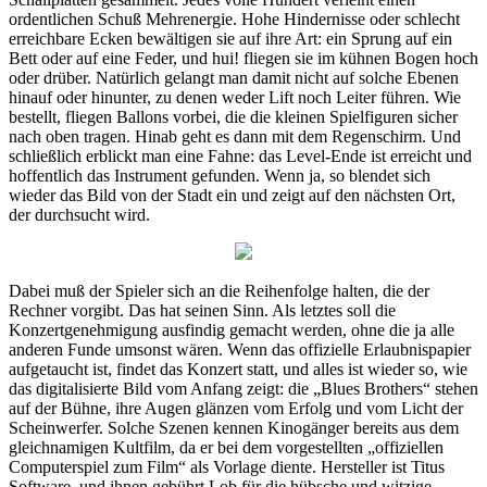
ordentlichen Schuß Mehrenergie. Hohe Hindernisse oder schlecht
erreichbare Ecken bewältigen sie auf ihre Art: ein Sprung auf ein
Bett oder auf eine Feder, und hui! fliegen sie im kühnen Bogen hoch
oder drüber. Natürlich gelangt man damit nicht auf solche Ebenen
hinauf oder hinunter, zu denen weder Lift noch Leiter führen. Wie
bestellt, fliegen Ballons vorbei, die die kleinen Spielfiguren sicher
nach oben tragen. Hinab geht es dann mit dem Regenschirm. Und
schließlich erblickt man eine Fahne: das Level-Ende ist erreicht und
hoffentlich das Instrument gefunden. Wenn ja, so blendet sich
wieder das Bild von der Stadt ein und zeigt auf den nächsten Ort,
der durchsucht wird.
Dabei muß der Spieler sich an die Reihenfolge halten, die der
Rechner vorgibt. Das hat seinen Sinn. Als letztes soll die
Konzertgenehmigung ausfindig gemacht werden, ohne die ja alle
anderen Funde umsonst wären. Wenn das offizielle Erlaubnispapier
aufgetaucht ist, findet das Konzert statt, und alles ist wieder so, wie
das digitalisierte Bild vom Anfang zeigt: die „Blues Brothers“ stehen
auf der Bühne, ihre Augen glänzen vom Erfolg und vom Licht der
Scheinwerfer. Solche Szenen kennen Kinogänger bereits aus dem
gleichnamigen Kultfilm, da er bei dem vorgestellten „offiziellen
Computerspiel zum Film“ als Vorlage diente. Hersteller ist Titus
Software, und ihnen gebührt Lob für die hübsche und witzige