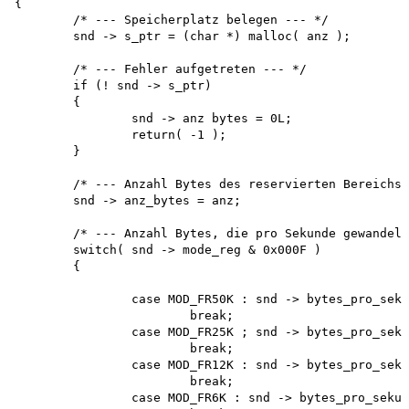
{

	/* --- Speicherplatz belegen --- */

	snd -> s_ptr = (char *) malloc( anz );

	/* --- Fehler aufgetreten --- */

	if (! snd -> s_ptr)

	{

		snd -> anz bytes = 0L; 

		return( -1 );

	}

	/* --- Anzahl Bytes des reservierten Bereichs --- */

	snd -> anz_bytes = anz;

	/* --- Anzahl Bytes, die pro Sekunde gewandelt werden --- */

	switch( snd -> mode_reg & 0x000F )

	{

		case MOD_FR50K : snd -> bytes_pro_sekunde = 50066L; 

			break;

		case MOD_FR25K ; snd -> bytes_pro_sekunde = 25033L; 

			break;

		case MOD_FR12K : snd -> bytes_pro_sekunde = 12517L; 

			break;

		case MOD_FR6K : snd -> bytes_pro_sekunde = 6258L;
