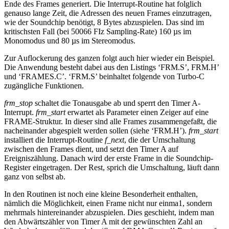
Ende des Frames generiert. Die Interrupt-Routine hat folglich
genauso lange Zeit, die Adressen des neuen Frames einzutragen,
wie der Soundchip benötigt, 8 Bytes abzuspielen. Das sind im
kritischsten Fall (bei 50066 FIz Sampling-Rate) 160 µs im
Monomodus und 80 µs im Stereomodus.
Zur Auflockerung des ganzen folgt auch hier wieder ein Beispiel.
Die Anwendung besteht dabei aus den Listings ‘FRM.S’, FRM.H’
und ‘FRAMES.C’. ‘FRM.S’ beinhaltet folgende von Turbo-C
zugängliche Funktionen.
frm_stop
schaltet die Tonausgabe ab und sperrt den Timer A-
Interrupt.
frm_start
erwartet als Parameter einen Zeiger auf eine
FRAME-Struktur. In dieser sind alle Frames zusammengefaßt, die
nacheinander abgespielt werden sollen (siehe ‘FRM.H’).
frm_start
installiert die Interrupt-Routine
f_next
, die der Umschaltung
zwischen den Frames dient, und setzt den Timer A auf
Ereigniszählung. Danach wird der erste Frame in die Soundchip-
Register eingetragen. Der Rest, sprich die Umschaltung, läuft dann
ganz von selbst ab.
In den Routinen ist noch eine kleine Besonderheit enthalten,
nämlich die Möglichkeit, einen Frame nicht nur einma1, sondern
mehrmals hintereinander abzuspielen. Dies geschieht, indem man
den Abwärtszähler von Timer A mit der gewünschten Zahl an