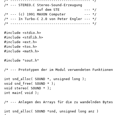
/* --------------------------------------- */

/* --- STEREO.C Stereo-Sound-Erzeugung

                auf dem STE            --- */

/* --- (c) 1991 MAXON Computer         --- */

/* --- In Turbo-C 2.0 von Peter Engler --- */

/* --------------------------------------- */

#include <stdio.h>

#include <stdlib.h>

#include <ext.h>

#include <tos.h>

#include <math.h>

#include "sout.h"

/* --- Prototypen der im Modul verwendeten Funktionen 
int snd_alloc( SOUND *, unsigned long ); 

void snd_free( SOUND * ); 

void stereo( SOUND * ); 

int main{ void );

/* --- Anlegen des Arrays für die zu wandelnden Bytes 
int snd_alloc( SOUND *snd, unsigned long anz )
