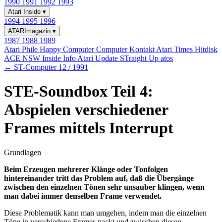
1990
1991
1992
1993
Atari Inside
▾
1994
1995
1996
ATARImagazin
▾
1987
1988
1989
Atari Phile
Happy Computer
Computer Kontakt
Atari Times
Hitdisk
ACE NSW Inside Info
Atari Update
STraight Up
atos
← ST-Computer 12 / 1991
STE-Soundbox Teil 4:
Abspielen verschiedener
Frames mittels Interrupt
Grundlagen
Beim Erzeugen mehrerer Klänge oder Tonfolgen
hintereinander tritt das Problem auf, daß die Übergänge
zwischen den einzelnen Tönen sehr unsauber klingen, wenn
man dabei immer denselben Frame verwendet.
Diese Problematik kann man umgehen, indem man die einzelnen
Töne in verschiedene Frames packt und zwischen diesen