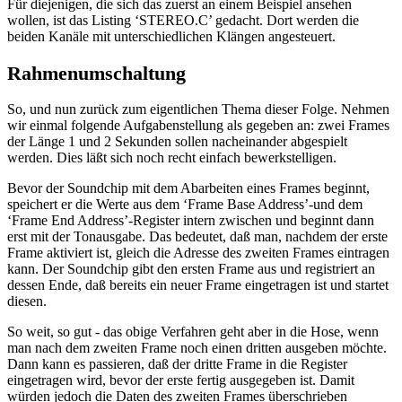
Für diejenigen, die sich das zuerst an einem Beispiel ansehen
wollen, ist das Listing ‘STEREO.C’ gedacht. Dort werden die
beiden Kanäle mit unterschiedlichen Klängen angesteuert.
Rahmenumschaltung
So, und nun zurück zum eigentlichen Thema dieser Folge. Nehmen
wir einmal folgende Aufgabenstellung als gegeben an: zwei Frames
der Länge 1 und 2 Sekunden sollen nacheinander abgespielt
werden. Dies läßt sich noch recht einfach bewerkstelligen.
Bevor der Soundchip mit dem Abarbeiten eines Frames beginnt,
speichert er die Werte aus dem ‘Frame Base Address’-und dem
‘Frame End Address’-Register intern zwischen und beginnt dann
erst mit der Tonausgabe. Das bedeutet, daß man, nachdem der erste
Frame aktiviert ist, gleich die Adresse des zweiten Frames eintragen
kann. Der Soundchip gibt den ersten Frame aus und registriert an
dessen Ende, daß bereits ein neuer Frame eingetragen ist und startet
diesen.
So weit, so gut - das obige Verfahren geht aber in die Hose, wenn
man nach dem zweiten Frame noch einen dritten ausgeben möchte.
Dann kann es passieren, daß der dritte Frame in die Register
eingetragen wird, bevor der erste fertig ausgegeben ist. Damit
würden jedoch die Daten des zweiten Frames überschrieben