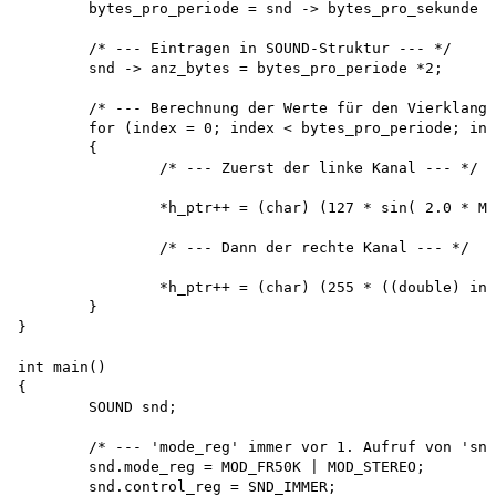
	bytes_pro_periode = snd -> bytes_pro_sekunde / snd -> frequenz;

	/* --- Eintragen in SOUND-Struktur --- */ 

	snd -> anz_bytes = bytes_pro_periode *2;

	/* --- Berechnung der Werte für den Vierklang --- */

	for (index = 0; index < bytes_pro_periode; index++)

	{

		/* --- Zuerst der linke Kanal --- */

		*h_ptr++ = (char) (127 * sin( 2.0 * M_PI * ((double) index) / (double) bytes_pro_periode) - 1);

		/* --- Dann der rechte Kanal --- */

		*h_ptr++ = (char) (255 * ((double) index) / ((double) bytes_pro_periode ) - 128);

	}

}

int main()

{

	SOUND snd;

	/* --- 'mode_reg' immer vor 1. Aufruf von 'snd_alloc' setzen !! --- */

	snd.mode_reg = MOD_FR50K | MOD_STEREO;

	snd.control_reg = SND_IMMER;
