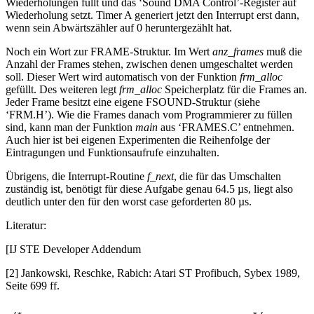
Wiederholungen füllt und das ‘Sound DMA Control’-Register auf
Wiederholung setzt. Timer A generiert jetzt den Interrupt erst dann,
wenn sein Abwärtszähler auf 0 heruntergezählt hat.
Noch ein Wort zur FRAME-Struktur. Im Wert
anz_frames
muß die
Anzahl der Frames stehen, zwischen denen umgeschaltet werden
soll. Dieser Wert wird automatisch von der Funktion
frm_alloc
gefüllt. Des weiteren legt
frm_alloc
Speicherplatz für die Frames an.
Jeder Frame besitzt eine eigene FSOUND-Struktur (siehe
‘FRM.H’). Wie die Frames danach vom Programmierer zu füllen
sind, kann man der Funktion
main
aus ‘FRAMES.C’ entnehmen.
Auch hier ist bei eigenen Experimenten die Reihenfolge der
Eintragungen und Funktionsaufrufe einzuhalten.
Übrigens, die Interrupt-Routine
f_next
, die für das Umschalten
zuständig ist, benötigt für diese Aufgabe genau 64.5 µs, liegt also
deutlich unter den für den worst case geforderten 80 µs.
Literatur:
[IJ STE Developer Addendum
[2] Jankowski, Reschke, Rabich: Atari ST Profibuch, Sybex 1989,
Seite 699 ff.