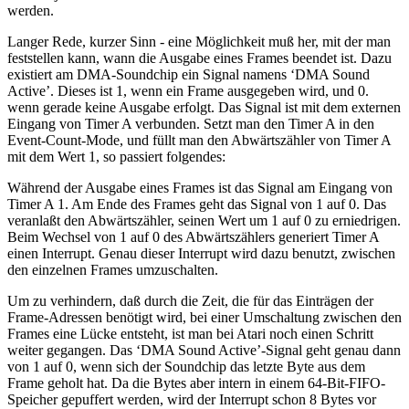
werden.
Langer Rede, kurzer Sinn - eine Möglichkeit muß her, mit der man
feststellen kann, wann die Ausgabe eines Frames beendet ist. Dazu
existiert am DMA-Soundchip ein Signal namens ‘DMA Sound
Active’. Dieses ist 1, wenn ein Frame ausgegeben wird, und 0.
wenn gerade keine Ausgabe erfolgt. Das Signal ist mit dem externen
Eingang von Timer A verbunden. Setzt man den Timer A in den
Event-Count-Mode, und füllt man den Abwärtszähler von Timer A
mit dem Wert 1, so passiert folgendes:
Während der Ausgabe eines Frames ist das Signal am Eingang von
Timer A 1. Am Ende des Frames geht das Signal von 1 auf 0. Das
veranlaßt den Abwärtszähler, seinen Wert um 1 auf 0 zu erniedrigen.
Beim Wechsel von 1 auf 0 des Abwärtszählers generiert Timer A
einen Interrupt. Genau dieser Interrupt wird dazu benutzt, zwischen
den einzelnen Frames umzuschalten.
Um zu verhindern, daß durch die Zeit, die für das Einträgen der
Frame-Adressen benötigt wird, bei einer Umschaltung zwischen den
Frames eine Lücke entsteht, ist man bei Atari noch einen Schritt
weiter gegangen. Das ‘DMA Sound Active’-Signal geht genau dann
von 1 auf 0, wenn sich der Soundchip das letzte Byte aus dem
Frame geholt hat. Da die Bytes aber intern in einem 64-Bit-FIFO-
Speicher gepuffert werden, wird der Interrupt schon 8 Bytes vor