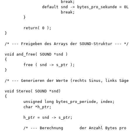
			break; 

		default	snd -> bytes_pro_sekunde = 0L;

			break;

	}

	return( 0 );

}

/* --- Freigeben des Arrays der SOUND-Struktur --- */

void and_free( SOUND *snd )

{

	free ( snd -> s_ptr );

}

/* --- Generieren der Werte (rechts Sinus, links Sägez
void Stereo( SOUND *snd)

{

	unsigned long bytes_pro_periode, index; 

	char *h_ptr;

	h_ptr = snd -> s_ptr;

	/* --- Berechnung	der Anzahl Bytes pro Periode --- */
