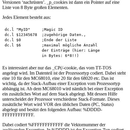
Versionen ‘nachrüsten’. _p_cookies ist dann ein Pointer auf eine
Liste von 8 Byte großen Elementen.
Jedes Element besteht aus:
dc.l "MyID"     ;Magic ID

dc.l $12345678  ;zugehörige Daten., 

dc.l $0         ;Ende der Liste

dc.l $6         ;maximal mögliche Anzahl

                der Einträge (hier: Länge 

Es interessiert aber nur das _CP(/-cookie, das vom TT-TOS
angelegt wird. Im Datenteil ist der Prozessortyp codiert. Dabei steht
eine 10 für den MC68010, eine 20 für den 68020 etc. Das ist
wichtig, da der Stack-Aufbau einer Exception vom Prozessortyp
abhängig ist. Ab dem MC68010 wird nämlich bei einer Exception
ein zusätzliches Wort auf dem Stack abgelegt. Mit dessen Hilfe
unterscheidet der Prozessor verschiedene Stack-Formate. Dieses
zusätzliche Wort wird VOR den üblichen Daten (PC, Status)
abgelegt und besitzt den folgenden Aufbau: %DDDD-
FFFFFFFFFFFF.
Dabei codiert %FFFFFFFFFFFF die Vektornummer der
auslösenden Exception. In %DDDD ist der Exception-Typ codiert.