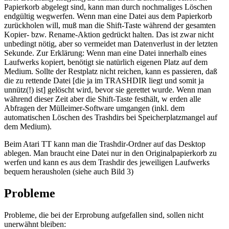
Papierkorb abgelegt sind, kann man durch nochmaliges Löschen
endgültig wegwerfen. Wenn man eine Datei aus dem Papierkorb
zurückholen will, muß man die Shift-Taste während der gesamten
Kopier- bzw. Rename-Aktion gedrückt halten. Das ist zwar nicht
unbedingt nötig, aber so vermeidet man Datenverlust in der letzten
Sekunde. Zur Erklärung: Wenn man eine Datei innerhalb eines
Laufwerks kopiert, benötigt sie natürlich eigenen Platz auf dem
Medium. Sollte der Restplatz nicht reichen, kann es passieren, daß
die zu rettende Datei [die ja im TRASHDIR liegt und somit ja
unnütz(!) ist] gelöscht wird, bevor sie gerettet wurde. Wenn man
während dieser Zeit aber die Shift-Taste festhält, w erden alle
Abfragen der Mülleimer-Software umgangen (inkl. dem
automatischen Löschen des Trashdirs bei Speicherplatzmangel auf
dem Medium).
Beim Atari TT kann man die Trashdir-Ordner auf das Desktop
ablegen. Man braucht eine Datei nur in den Originalpapierkorb zu
werfen und kann es aus dem Trashdir des jeweiligen Laufwerks
bequem herausholen (siehe auch Bild 3)
Probleme
Probleme, die bei der Erprobung aufgefallen sind, sollen nicht
unerwähnt bleiben: