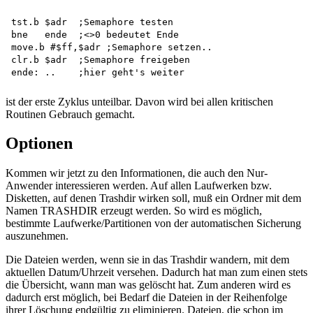
tst.b $adr  ;Semaphore testen 

bne   ende  ;<>0 bedeutet Ende

move.b #$ff,$adr ;Semaphore setzen..

clr.b $adr  ;Semaphore freigeben

ist der erste Zyklus unteilbar. Davon wird bei allen kritischen
Routinen Gebrauch gemacht.
Optionen
Kommen wir jetzt zu den Informationen, die auch den Nur-
Anwender interessieren werden. Auf allen Laufwerken bzw.
Disketten, auf denen Trashdir wirken soll, muß ein Ordner mit dem
Namen TRASHDIR erzeugt werden. So wird es möglich,
bestimmte Laufwerke/Partitionen von der automatischen Sicherung
auszunehmen.
Die Dateien werden, wenn sie in das Trashdir wandern, mit dem
aktuellen Datum/Uhrzeit versehen. Dadurch hat man zum einen stets
die Übersicht, wann man was gelöscht hat. Zum anderen wird es
dadurch erst möglich, bei Bedarf die Dateien in der Reihenfolge
ihrer Löschung endgültig zu eliminieren. Dateien, die schon im