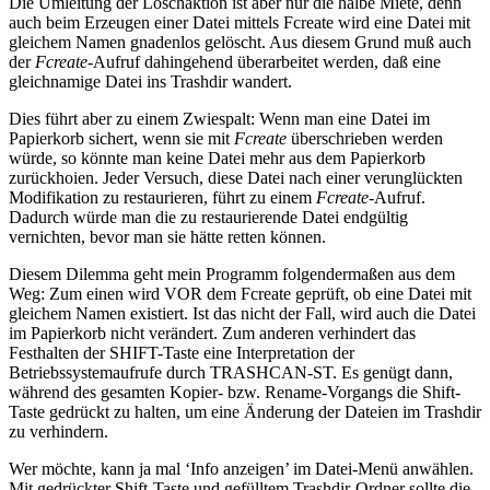
Die Umleitung der Löschaktion ist aber nur die halbe Miete, denn
auch beim Erzeugen einer Datei mittels Fcreate wird eine Datei mit
gleichem Namen gnadenlos gelöscht. Aus diesem Grund muß auch
der
Fcreate
-Aufruf dahingehend überarbeitet werden, daß eine
gleichnamige Datei ins Trashdir wandert.
Dies führt aber zu einem Zwiespalt: Wenn man eine Datei im
Papierkorb sichert, wenn sie mit
Fcreate
überschrieben werden
würde, so könnte man keine Datei mehr aus dem Papierkorb
zurückhoien. Jeder Versuch, diese Datei nach einer verunglückten
Modifikation zu restaurieren, führt zu einem
Fcreate
-Aufruf.
Dadurch würde man die zu restaurierende Datei endgültig
vernichten, bevor man sie hätte retten können.
Diesem Dilemma geht mein Programm folgendermaßen aus dem
Weg: Zum einen wird VOR dem Fcreate geprüft, ob eine Datei mit
gleichem Namen existiert. Ist das nicht der Fall, wird auch die Datei
im Papierkorb nicht verändert. Zum anderen verhindert das
Festhalten der SHIFT-Taste eine Interpretation der
Betriebssystemaufrufe durch TRASHCAN-ST. Es genügt dann,
während des gesamten Kopier- bzw. Rename-Vorgangs die Shift-
Taste gedrückt zu halten, um eine Änderung der Dateien im Trashdir
zu verhindern.
Wer möchte, kann ja mal ‘Info anzeigen’ im Datei-Menü anwählen.
Mit gedrückter Shift-Taste und gefülltem Trashdir-Ordner sollte die