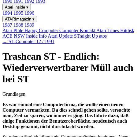
1990
1991
1992
1993
Atari Inside
▾
1994
1995
1996
ATARImagazin
▾
1987
1988
1989
Atari Phile
Happy Computer
Computer Kontakt
Atari Times
Hitdisk
ACE NSW Inside Info
Atari Update
STraight Up
atos
← ST-Computer 12 / 1991
Trashcan ST - Endlich:
Wiederverwertbarer Müll auch
bei ST
Grundlagen
Es war einmal eine Computerfirma, die wollte einen neuen
Computer vermarkten. Da dies schnell gehen sollte, versuchte
man, Zeit zu sparen, wo immer es ging. Das führte dazu, daß
einige Funktionen der Benutzeroberfläche, neudeutsch auch
Desktop genannt, nicht durchdacht wurden.
So oder so ähnlich könnte ein Computermärchen beginnen. Aber