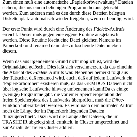
Zum einen muß eine automatische „Papierkorbverwaltung“ Dateien
sichern, die aus einem beliebigen Programm heraus gelöscht
werden. Zum anderen muß es den durch diese Dateien belegten
Diskettenplatz automatisch wieder freigeben, wenn er benötigt wird.
Der erste Punkt wird durch eine Änderung des
Fdelete
-Aufrufs
erreicht. Dieser muß gegen eine eigene Routine ausgetauscht
werden. Diese Routine löscht eine Datei gleichen Namens im
Papierkorb und renamed dann die zu löschende Datei in eben
diesem.
Wenn das aus irgendeinem Grund nicht möglich ist, wird die
Originaldatei gelöscht. Dies läßt sich verschmerzen, da das ohnehin
die Absicht des
Fdelete
-Aufrufs war. Nebenbei bemerkt folgt aus
der Tatsache, daß renamed wird, auch, daß auf jedem Laufwerk ein
‘Papierkorbordner’ existieren muß, da das GEMDOS Dateien nicht
über logische Laufwerke hinweg umbenennen kann!Da es einige
(wenige) Programme gibt, die vor einer Speicheroperation den
freien Speicherplatz des Laufwerks überprüfen, muß die
Dfree
-
Funktion ‘überarbeitet’ werden. Es wird nach dem normalen Aufruf
noch die Länge der im Papierkorb liegenden Dateien
‘hinzugerechnet’. Dazu wird die Länge aller Dateien, die im
TRASHDIR abgelegt sind, ermittelt, in Cluster umgerechnet und
zur Anzahl der freien Cluster addiert.