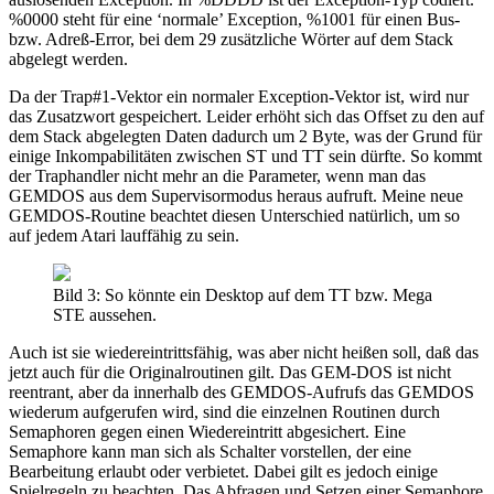
%0000 steht für eine ‘normale’ Exception, %1001 für einen Bus-
bzw. Adreß-Error, bei dem 29 zusätzliche Wörter auf dem Stack
abgelegt werden.
Da der Trap#1-Vektor ein normaler Exception-Vektor ist, wird nur
das Zusatzwort gespeichert. Leider erhöht sich das Offset zu den auf
dem Stack abgelegten Daten dadurch um 2 Byte, was der Grund für
einige Inkompabilitäten zwischen ST und TT sein dürfte. So kommt
der Traphandler nicht mehr an die Parameter, wenn man das
GEMDOS aus dem Supervisormodus heraus aufruft. Meine neue
GEMDOS-Routine beachtet diesen Unterschied natürlich, um so
auf jedem Atari lauffähig zu sein.
Bild 3: So könnte ein Desktop auf dem TT bzw. Mega
STE aussehen.
Auch ist sie wiedereintrittsfähig, was aber nicht heißen soll, daß das
jetzt auch für die Originalroutinen gilt. Das GEM-DOS ist nicht
reentrant, aber da innerhalb des GEMDOS-Aufrufs das GEMDOS
wiederum aufgerufen wird, sind die einzelnen Routinen durch
Semaphoren gegen einen Wiedereintritt abgesichert. Eine
Semaphore kann man sich als Schalter vorstellen, der eine
Bearbeitung erlaubt oder verbietet. Dabei gilt es jedoch einige
Spielregeln zu beachten. Das Abfragen und Setzen einer Semaphore