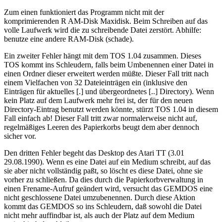
Zum einen funktioniert das Programm nicht mit der
komprimierenden R AM-Disk Maxidisk. Beim Schreiben auf das
volle Laufwerk wird die zu schreibende Datei zerstört. Abhilfe:
benutze eine andere RAM-Disk (schade).
Ein zweiter Fehler hängt mit dem TOS 1.04 zusammen. Dieses
TOS kommt ins Schleudern, falls beim Umbenennen einer Datei in
einen Ordner dieser erweitert werden müßte. Dieser Fall tritt nach
einem Vielfachen von 32 Dateieinträgen ein (inklusive den
Einträgen für aktuelles [.] und übergeordnetes [..] Directory). Wenn
kein Platz auf dem Laufwerk mehr frei ist, der für den neuen
Directory-Eintrag benutzt werden könnte, stürzt TOS 1.04 in diesem
Fall einfach ab! Dieser Fall tritt zwar normalerweise nicht auf,
regelmäßiges Leeren des Papierkorbs beugt dem aber dennoch
sicher vor.
Den dritten Fehler begeht das Desktop des Atari TT (3.01
29.08.1990). Wenn es eine Datei auf ein Medium schreibt, auf das
sie aber nicht vollständig paßt, so löscht es diese Datei, ohne sie
vorher zu schließen. Da dies durch die Papierkorbverwaltung in
einen Frename-Aufruf geändert wird, versucht das GEMDOS eine
nicht geschlossene Datei umzubenennen. Durch diese Aktion
kommt das GEMDOS so ins Schleudern, daß sowohl die Datei
nicht mehr auffindbar ist, als auch der Platz auf dem Medium