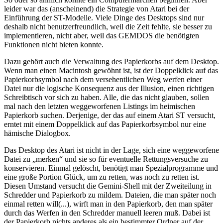
leider war das (anscheinend) die Strategie von Atari bei der
Einführung der ST-Modelle. Viele Dinge des Desktops sind nur
deshalb nicht benutzerfreundlich, weil die Zeit fehlte, sie besser zu
implementieren, nicht aber, weil das GEMDOS die benötigten
Funktionen nicht bieten konnte.
Dazu gehört auch die Verwaltung des Papierkorbs auf dem Desktop.
Wenn man einen Macintosh gewöhnt ist, ist der Doppelklick auf das
Papierkorbsymbol nach dem versehentlichen Weg werfen einer
Datei nur die logische Konsequenz aus der Illusion, einen richtigen
Schreibtisch vor sich zu haben. Alle, die das nicht glauben, sollen
mal nach den letzten weggeworfenen Listings im heimischen
Papierkorb suchen. Derjenige, der das auf einem Atari ST versucht,
erntet mit einem Doppelklick auf das Papierkorbsymbol nur eine
hämische Dialogbox.
Das Desktop des Atari ist nicht in der Lage, sich eine weggeworfene
Datei zu „merken“ und sie so für eventuelle Rettungsversuche zu
konservieren. Einmal gelöscht, benötigt man Spezialprogramme und
eine große Portion Glück, um zu retten, was noch zu retten ist.
Diesen Umstand versucht die Gemini-Shell mit der Zweiteilung in
Schredder und Papierkorb zu mildem. Dateien, die man später noch
einmal retten will(...), wirft man in den Papierkorb, den man später
durch das Werfen in den Schredder manuell leeren muß. Dabei ist
der Papierkorb nichts anderes als ein bestimmter Ordner auf der