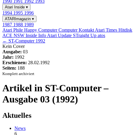
1990
1991
1992
1993
Atari Inside
▾
1994
1995
1996
ATARImagazin
▾
1987
1988
1989
Atari Phile
Happy Computer
Computer Kontakt
Atari Times
Hitdisk
ACE NSW Inside Info
Atari Update
STraight Up
atos
← ST-Computer 1992
Kein Cover
Ausgabe:
03
Jahr:
1992
Erschienen:
28.02.1992
Seiten:
188
Komplett archiviert
Artikel in ST-Computer –
Ausgabe 03 (1992)
Aktuelles
News
6