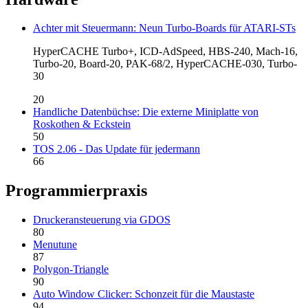
Achter mit Steuermann: Neun Turbo-Boards für ATARI-STs
HyperCACHE Turbo+, ICD-AdSpeed, HBS-240, Mach-16,
Turbo-20, Board-20, PAK-68/2, HyperCACHE-030, Turbo-
30
20
Handliche Datenbüchse: Die externe Miniplatte von
Roskothen & Eckstein
50
TOS 2.06 - Das Update für jedermann
66
Programmierpraxis
Druckeransteuerung via GDOS
80
Menutune
87
Polygon-Triangle
90
Auto Window Clicker: Schonzeit für die Maustaste
94