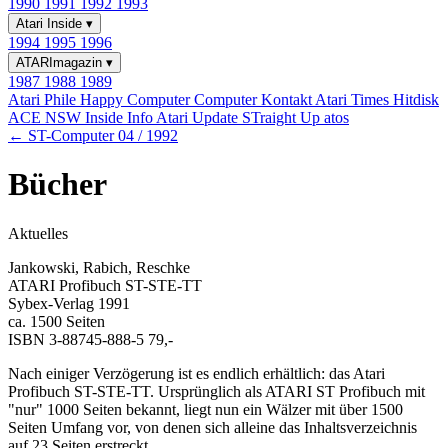
1990
1991
1992
1993
Atari Inside
▾
1994
1995
1996
ATARImagazin
▾
1987
1988
1989
Atari Phile
Happy Computer
Computer Kontakt
Atari Times
Hitdisk
ACE NSW Inside Info
Atari Update
STraight Up
atos
← ST-Computer 04 / 1992
Bücher
Aktuelles
Jankowski, Rabich, Reschke
ATARI Profibuch ST-STE-TT
Sybex-Verlag 1991
ca. 1500 Seiten
ISBN 3-88745-888-5 79,-
Nach einiger Verzögerung ist es endlich erhältlich: das Atari
Profibuch ST-STE-TT. Ursprünglich als ATARI ST Profibuch mit
"nur" 1000 Seiten bekannt, liegt nun ein Wälzer mit über 1500
Seiten Umfang vor, von denen sich alleine das Inhaltsverzeichnis
auf 23 Seiten erstreckt.