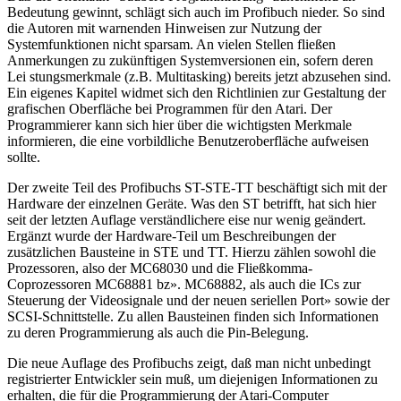
Bedeutung gewinnt, schlägt sich auch im Profibuch nieder. So sind
die Autoren mit warnenden Hinweisen zur Nutzung der
Systemfunktionen nicht sparsam. An vielen Stellen fließen
Anmerkungen zu zukünftigen Systemversionen ein, sofern deren
Lei stungsmerkmale (z.B. Multitasking) bereits jetzt abzusehen sind.
Ein eigenes Kapitel widmet sich den Richtlinien zur Gestaltung der
grafischen Oberfläche bei Programmen für den Atari. Der
Programmierer kann sich hier über die wichtigsten Merkmale
informieren, die eine vorbildliche Benutzeroberfläche aufweisen
sollte.
Der zweite Teil des Profibuchs ST-STE-TT beschäftigt sich mit der
Hardware der einzelnen Geräte. Was den ST betrifft, hat sich hier
seit der letzten Auflage verständlichere eise nur wenig geändert.
Ergänzt wurde der Hardware-Teil um Beschreibungen der
zusätzlichen Bausteine in STE und TT. Hierzu zählen sowohl die
Prozessoren, also der MC68030 und die Fließkomma-
Coprozessoren MC68881 bz». MC68882, als auch die ICs zur
Steuerung der Videosignale und der neuen seriellen Port» sowie der
SCSI-Schnittstelle. Zu allen Bausteinen finden sich Informationen
zu deren Programmierung als auch die Pin-Belegung.
Die neue Auflage des Profibuchs zeigt, daß man nicht unbedingt
registrierter Entwickler sein muß, um diejenigen Informationen zu
erhalten, die für die Programmierung der Atari-Computer