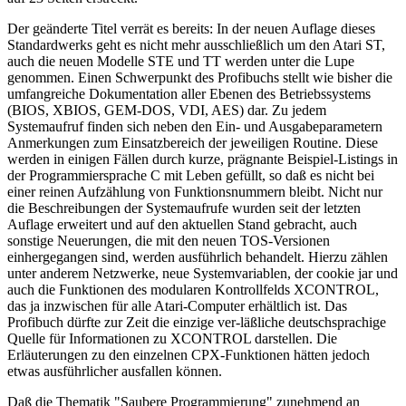
Der geänderte Titel verrät es bereits: In der neuen Auflage dieses
Standardwerks geht es nicht mehr ausschließlich um den Atari ST,
auch die neuen Modelle STE und TT werden unter die Lupe
genommen. Einen Schwerpunkt des Profibuchs stellt wie bisher die
umfangreiche Dokumentation aller Ebenen des Betriebssystems
(BIOS, XBIOS, GEM-DOS, VDI, AES) dar. Zu jedem
Systemaufruf finden sich neben den Ein- und Ausgabeparametern
Anmerkungen zum Einsatzbereich der jeweiligen Routine. Diese
werden in einigen Fällen durch kurze, prägnante Beispiel-Listings in
der Programmiersprache C mit Leben gefüllt, so daß es nicht bei
einer reinen Aufzählung von Funktionsnummern bleibt. Nicht nur
die Beschreibungen der Systemaufrufe wurden seit der letzten
Auflage erweitert und auf den aktuellen Stand gebracht, auch
sonstige Neuerungen, die mit den neuen TOS-Versionen
einhergegangen sind, werden ausführlich behandelt. Hierzu zählen
unter anderem Netzwerke, neue Systemvariablen, der cookie jar und
auch die Funktionen des modularen Kontrollfelds XCONTROL,
das ja inzwischen für alle Atari-Computer erhältlich ist. Das
Profibuch dürfte zur Zeit die einzige ver-läßliche deutschsprachige
Quelle für Informationen zu XCONTROL darstellen. Die
Erläuterungen zu den einzelnen CPX-Funktionen hätten jedoch
etwas ausführlicher ausfallen können.
Daß die Thematik "Saubere Programmierung" zunehmend an