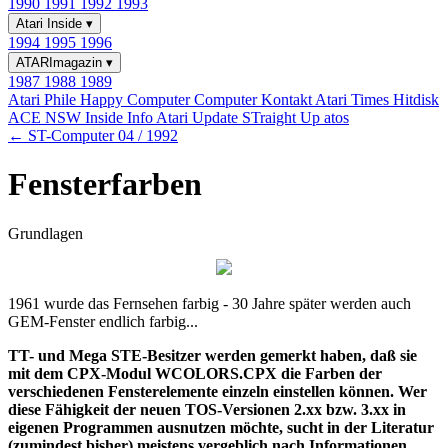
1990
1991
1992
1993
Atari Inside
▾
1994
1995
1996
ATARImagazin
▾
1987
1988
1989
Atari Phile
Happy Computer
Computer Kontakt
Atari Times
Hitdisk
ACE NSW Inside Info
Atari Update
STraight Up
atos
← ST-Computer 04 / 1992
Fensterfarben
Grundlagen
1961 wurde das Fernsehen farbig - 30 Jahre später werden auch
GEM-Fenster endlich farbig...
TT- und Mega STE-Besitzer werden gemerkt haben, daß sie
mit dem CPX-Modul WCOLORS.CPX die Farben der
verschiedenen Fensterelemente einzeln einstellen können. Wer
diese Fähigkeit der neuen TOS-Versionen 2.xx bzw. 3.xx in
eigenen Programmen ausnutzen möchte, sucht in der Literatur
(zumindest bisher) meistens vergeblich nach Informationen