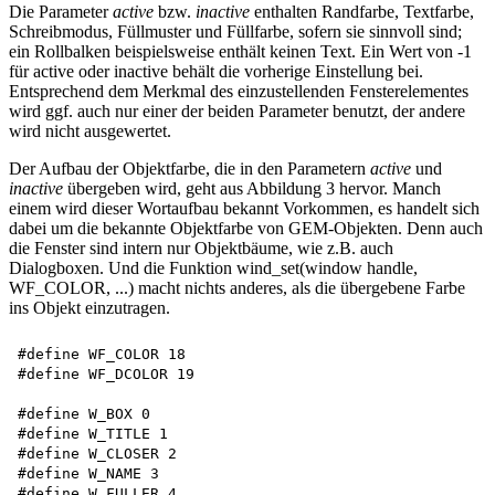
Die Parameter
active
bzw.
inactive
enthalten Randfarbe, Textfarbe,
Schreibmodus, Füllmuster und Füllfarbe, sofern sie sinnvoll sind;
ein Rollbalken beispielsweise enthält keinen Text. Ein Wert von -1
für active oder inactive behält die vorherige Einstellung bei.
Entsprechend dem Merkmal des einzustellenden Fensterelementes
wird ggf. auch nur einer der beiden Parameter benutzt, der andere
wird nicht ausgewertet.
Der Aufbau der Objektfarbe, die in den Parametern
active
und
inactive
übergeben wird, geht aus Abbildung 3 hervor. Manch
einem wird dieser Wortaufbau bekannt Vorkommen, es handelt sich
dabei um die bekannte Objektfarbe von GEM-Objekten. Denn auch
die Fenster sind intern nur Objektbäume, wie z.B. auch
Dialogboxen. Und die Funktion wind_set(window handle,
WF_COLOR, ...) macht nichts anderes, als die übergebene Farbe
ins Objekt einzutragen.
#define WF_COLOR 18

#define WF_DCOLOR 19

#define W_BOX 0

#define W_TITLE 1

#define W_CLOSER 2

#define W_NAME 3

#define W_FULLER 4
