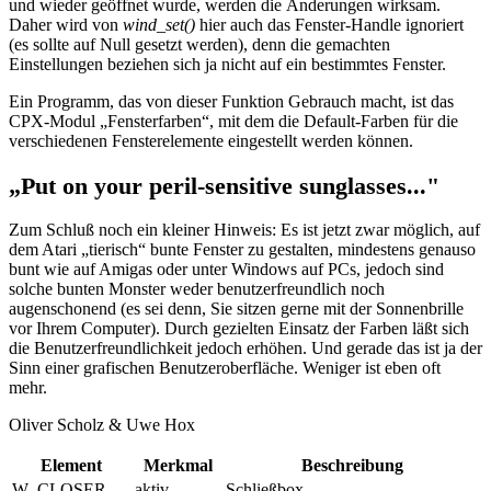
und wieder geöffnet wurde, werden die Änderungen wirksam.
Daher wird von
wind_set()
hier auch das Fenster-Handle ignoriert
(es sollte auf Null gesetzt werden), denn die gemachten
Einstellungen beziehen sich ja nicht auf ein bestimmtes Fenster.
Ein Programm, das von dieser Funktion Gebrauch macht, ist das
CPX-Modul „Fensterfarben“, mit dem die Default-Farben für die
verschiedenen Fensterelemente eingestellt werden können.
„Put on your peril-sensitive sunglasses..."
Zum Schluß noch ein kleiner Hinweis: Es ist jetzt zwar möglich, auf
dem Atari „tierisch“ bunte Fenster zu gestalten, mindestens genauso
bunt wie auf Amigas oder unter Windows auf PCs, jedoch sind
solche bunten Monster weder benutzerfreundlich noch
augenschonend (es sei denn, Sie sitzen gerne mit der Sonnenbrille
vor Ihrem Computer). Durch gezielten Einsatz der Farben läßt sich
die Benutzerfreundlichkeit jedoch erhöhen. Und gerade das ist ja der
Sinn einer grafischen Benutzeroberfläche. Weniger ist eben oft
mehr.
Oliver Scholz & Uwe Hox
Element
Merkmal
Beschreibung
W_CLOSER
aktiv
Schließbox