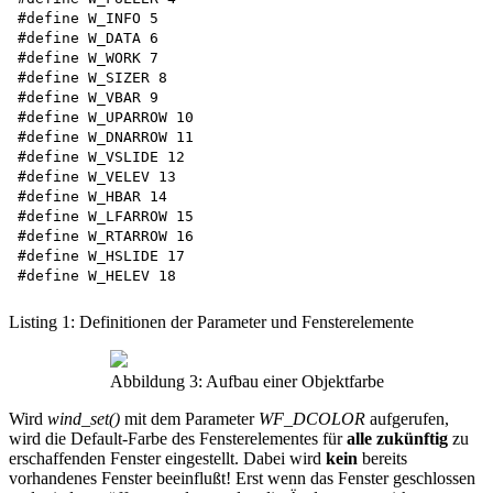
#define W_INFO 5

#define W_DATA 6

#define W_WORK 7

#define W_SIZER 8

#define W_VBAR 9

#define W_UPARROW 10

#define W_DNARROW 11

#define W_VSLIDE 12

#define W_VELEV 13

#define W_HBAR 14

#define W_LFARROW 15

#define W_RTARROW 16

#define W_HSLIDE 17

Listing 1: Definitionen der Parameter und Fensterelemente
Abbildung 3: Aufbau einer Objektfarbe
Wird
wind_set()
mit dem Parameter
WF_DCOLOR
aufgerufen,
wird die Default-Farbe des Fensterelementes für
alle zukünftig
zu
erschaffenden Fenster eingestellt. Dabei wird
kein
bereits
vorhandenes Fenster beeinflußt! Erst wenn das Fenster geschlossen