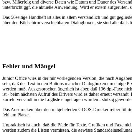
bzw. Mißerfolg und diverse Daten wie Datum und Dauer des Versands e
unterbricht ggf. die aktuelle Anwendung. Wird er extern aufgerufen, 
Das 56seitige Handheft ist alles in allem verständlich und gut geglieder
über den Bildschirm verschiebbaren Dialogboxen, sie sind allenfalls üb
Fehler und Mängel
Junior Office wies in der mir vorliegenden Version, die nach Angaben
sein, daß der Text in den Buttons mancher Dialogboxen um einige Pi
werden muß. Ausgesprochen ärgerlich ist aber, daß 196 dpi-Faxe nic
ist - beim nächsten Aufruf des Drivers wird es daher erneut versandt.
korrekt versandt in die Logliste eingetragen wurden - stutzig gewor
Das Ausdrucken über den mitgelieferten GDOS-Druckertreiber führte 
fehl am Platze.
Unpraktisch ist auch, daß die Pfade für Texte, Grafiken und Faxe nic
werden zudem die Listen vermissen, die gewisse Standardeinstellung