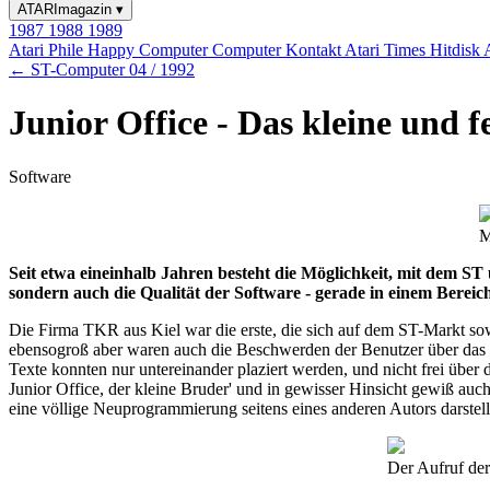
ATARImagazin
▾
1987
1988
1989
Atari Phile
Happy Computer
Computer Kontakt
Atari Times
Hitdisk
← ST-Computer 04 / 1992
Junior Office - Das kleine und f
Software
M
Seit etwa eineinhalb Jahren besteht die Möglichkeit, mit dem 
sondern auch die Qualität der Software - gerade in einem Bereich
Die Firma TKR aus Kiel war die erste, die sich auf dem ST-Markt s
ebensogroß aber waren auch die Beschwerden der Benutzer über das r
Texte konnten nur untereinander plaziert werden, und nicht frei über
Junior Office, der kleine Bruder' und in gewisser Hinsicht gewiß auch
eine völlige Neuprogrammierung seitens eines anderen Autors darstel
Der Aufruf de