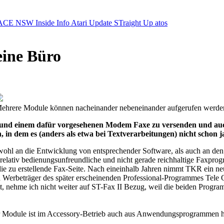
ACE NSW Inside Info
Atari Update
STraight Up
atos
eine Büro
ehrere Module können nacheinander nebeneinander aufgerufen werde
ST und einem dafür vorgesehenen Modem Faxe zu versenden und auc
, in dem es (anders als etwa bei Textverarbeitungen) nicht schon 
owohl an die Entwicklung von entsprechender Software, als auch an d
elativ bedienungsunfreundliche und nicht gerade reichhaltige Faxprog
 die zu erstellende Fax-Seite. Nach eineinhalb Jahren nimmt TKR ein ne
 Werbeträger des später erscheinenden Professional-Programmes Tele Offi
lt, nehme ich nicht weiter auf ST-Fax II Bezug, weil die beiden Prog
r Module ist im Accessory-Betrieb auch aus Anwendungsprogrammen h