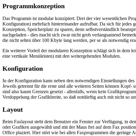
Programmkonzeption
Das Programm ist modular konzipiert: Drei der vier wesentlichen Pr
Konfiguration) mehrfach hintereinander aufrufbar. Da sich für jedes 
Konzeption, Speicherplatz zu sparen, denn selbstverständlich beans
nachgeladen - dies macht sich zwar nicht grob verlangsamend bemerkbar,
die nicht selten über 100 Kbyte lang werden, per se als notwendig era
Ein weiterer Vorteil der modularen Konzeption schlägt sich in dem l
eine vertikale Menüleisten) mit den weitergehenden Modulen.
Konfiguration
In der Konfiguration kann neben den notwendigen Einstellungen des
Jeweils getrennt für die erste und alle weiteren Seiten können Kopf-
sind also kaum Grenzen gesetzt - allenfalls, wenn kein Grafikprogramm
Verdoppelung der Grafikbreite, so daß notdürftig auch mit nicht so 
Layout
Beim Faxlayout steht dem Benutzer ein Fenster zur Verfügung, in dem l
oder Grafiken ausgewählt und mit der Maus frei auf dem Fax positioni
Office plaziert. Hier stört wie bei allen Faxprogrammen die geringe