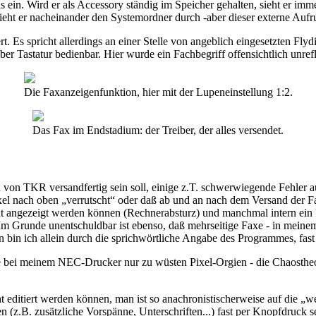
in. Wird er als Accessory ständig im Speicher gehalten, sieht er imm
sieht er nacheinander den Systemordner durch -aber dieser externe Auf
t. Es spricht allerdings an einer Stelle von angeblich eingesetzten Flydia
er Tastatur bedienbar. Hier wurde ein Fachbegriff offensichtlich unrefle
Die Faxanzeigenfunktion, hier mit der Lupeneinstellung 1:2.
Das Fax im Endstadium: der Treiber, der alles versendet.
 von TKR versandfertig sein soll, einige z.T. schwerwiegende Fehler a
xel nach oben „verrutscht“ oder daß ab und an nach dem Versand der 
ht angezeigt werden können (Rechnerabsturz) und manchmal intern ein
 Im Grunde unentschuldbar ist ebenso, daß mehrseitige Faxe - in meinem 
den bin ich allein durch die sprichwörtliche Angabe des Programmes, f
bei meinem NEC-Drucker nur zu wüsten Pixel-Orgien - die Chaostheorie 
ht editiert werden können, man ist so anachronistischerweise auf die „
en (z.B. zusätzliche Vorspänne, Unterschriften...) fast per Knopfdru