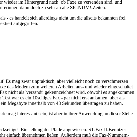
er wieder im Hintergrund nach, ob Faxe zu versenden sind, und
ruf erinnert dann doch zu sehr an alte SIGNUM!-Zeiten.
ls - es handelt sich allerdings nicht um die allseits bekannten frei
ktiert aufgegriffen.
uf. Es mag zwar unpraktisch, aber vielleicht noch zu verschmerzen
Faxe das Modem zum weiteren Arbeiten aus- und wieder eingeschaltet
 Fax nicht als 'versandt' gekennzeichnet wird, obwohl es angekommen
Test war es ein 10seitiges Fax - gar nicht erst ankamen, aber als
ast ein Megabyte innerhalb von 48 Sekunden übertragen zu haben.
mag interessant sein, ist aber in ihrer Anwendung an dieser Stelle
werkseitige“ Einstellung der Pfade angewiesen. ST-Fax II-Benutzer
ck sehr einfach übernehmen ließen. Außerdem muß die Fax-Nummern-