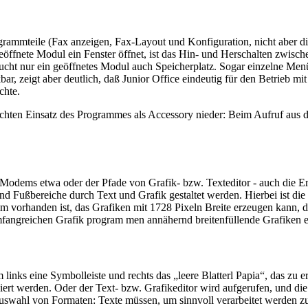
ogrammteile (Fax anzeigen, Fax-Layout und Konfiguration, nicht aber 
geöffnete Modul ein Fenster öffnet, ist das Hin- und Herschalten zwis
prucht nur ein geöffnetes Modul auch Speicherplatz. Sogar einzelne M
 zeigt aber deutlich, daß Junior Office eindeutig für den Betrieb mit e
chte.
eichten Einsatz des Programmes als Accessory nieder: Beim Aufruf aus
 Modems etwa oder der Pfade von Grafik- bzw. Texteditor - auch die 
 und Fußbereiche durch Text und Grafik gestaltet werden. Hierbei ist di
 vorhanden ist, das Grafiken mit 1728 Pixeln Breite erzeugen kann, denn
umfangreichen Grafik program men annähernd breitenfüllende Grafiken e
inks eine Symbolleiste und rechts das „leere Blatterl Papia“, das zu er
ert werden. Oder der Text- bzw. Grafikeditor wird aufgerufen, und die
 Auswahl von Formaten: Texte müssen, um sinnvoll verarbeitet werden z