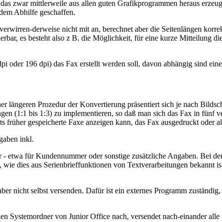
 das zwar mittlerweile aus allen guten Grafikprogrammen heraus erzeug
em Abhilfe geschaffen.
verwirren-derweise nicht mit an, berechnet aber die Seitenlängen korr
ar, es besteht also z B. die Möglichkeit, für eine kurze Mitteilung di
i oder 196 dpi) das Fax erstellt werden soll, davon abhängig sind eine
längeren Prozedur der Konvertierung präsentiert sich je nach Bildsch
en (1:1 bis 1:3) zu implementieren, so daß man sich das Fax in fünf v
 früher gespeicherte Faxe anzeigen kann, das Fax ausgedruckt oder a
gaben inkl.
er - etwa für Kundennummer oder sonstige zusätzliche Angaben. Bei de
, wie dies aus Serienbrieffunktionen von Textverarbeitungen bekannt
se aber nicht selbst versenden. Dafür ist ein externes Programm zustä
len Systemordner von Junior Office nach, versendet nach-einander alle 