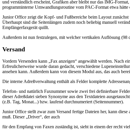
und verständlich erscheint, Grafiken aber bleibt nur das IMG-Format,
programminterne Umwandlungsroutine vom PAC-Format etwa hätte d
Junior Office zeigt die Kopf- und Fußbereiche beim Layout zunächst 
Überhaupt sind die Seitenlängen zudem noch beliebig manuell veränderb
Empfängerfaxgerät quillt.
Außerdem ist nun festzulegen, mit welcher vertikalen Auflösung (98 dp
Versand
Vordem Versenden kann „Fax anzeigen“ angewählt werden. Nach einer 
Erfreulicherweise wurde daran gedacht, verschiedene Lupeneinstellung
ansehen kann. Außerdem kann von diesem Modul aus, das auch bereits
Die interne Adreßverwaltung enthält als Felder komplette Adressenan
Telefon- und natürlich Faxnummer sowie zwei frei definierbare Feld
dieser Adreßdatei sieben Synonyme aus den Textdateien ausgetauscht
(z.B. Tag, Monat...) bzw. laufend durchnumeriert (Seitennummer).
Junior Office stellt zwar zum Versand fertige Dateien her, kann die
muß. Dieser „Driver“, der auch
für den Empfang von Faxen zuständig ist, sieht in einem der recht vie