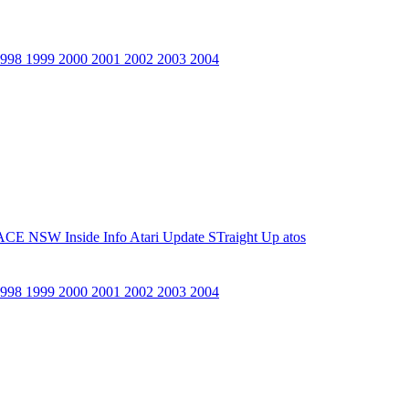
1998
1999
2000
2001
2002
2003
2004
ACE NSW Inside Info
Atari Update
STraight Up
atos
1998
1999
2000
2001
2002
2003
2004