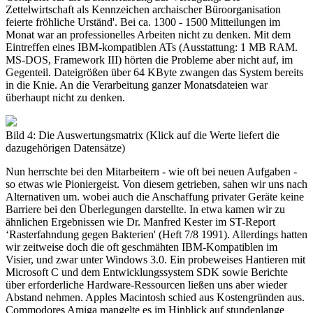
Zettelwirtschaft als Kennzeichen archaischer Büroorganisation
feierte fröhliche Urständ'. Bei ca. 1300 - 1500 Mitteilungen im
Monat war an professionelles Arbeiten nicht zu denken. Mit dem
Eintreffen eines IBM-kompatiblen ATs (Ausstattung: 1 MB RAM.
MS-DOS, Framework III) hörten die Probleme aber nicht auf, im
Gegenteil. Dateigrößen über 64 KByte zwangen das System bereits
in die Knie. An die Verarbeitung ganzer Monatsdateien war
überhaupt nicht zu denken.
Bild 4: Die Auswertungsmatrix (Klick auf die Werte liefert die
dazugehörigen Datensätze)
Nun herrschte bei den Mitarbeitern - wie oft bei neuen Aufgaben -
so etwas wie Pioniergeist. Von diesem getrieben, sahen wir uns nach
Alternativen um. wobei auch die Anschaffung privater Geräte keine
Barriere bei den Überlegungen darstellte. In etwa kamen wir zu
ähnlichen Ergebnissen wie Dr. Manfred Kester im ST-Report
‘Rasterfahndung gegen Bakterien' (Heft 7/8 1991). Allerdings hatten
wir zeitweise doch die oft geschmähten IBM-Kompatiblen im
Visier, und zwar unter Windows 3.0. Ein probeweises Hantieren mit
Microsoft C und dem Entwicklungssystem SDK sowie Berichte
über erforderliche Hardware-Ressourcen ließen uns aber wieder
Abstand nehmen. Apples Macintosh schied aus Kostengründen aus.
Commodores Amiga mangelte es im Hinblick auf stundenlange