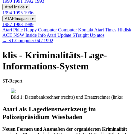
1990
1991
1992
1993
Atari Inside
▾
1994
1995
1996
ATARImagazin
▾
1987
1988
1989
Atari Phile
Happy Computer
Computer Kontakt
Atari Times
Hitdisk
ACE NSW Inside Info
Atari Update
STraight Up
atos
← ST-Computer 04 / 1992
klis - Kriminalitäts-Lage-
Informations-System
ST-Report
Bild 1: Datenbankrechner (rechts) und Ersatzrechner (links)
Atari als Lagedienstwerkzeug im
Polizeipräsidium Wiesbaden
Neuen Formen und Ausmaßen der organisierten Kriminalität