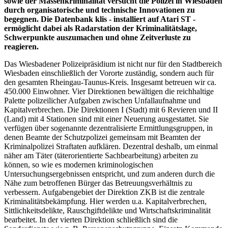
sowie der Massenkriminalität versucht die Polizei in Wiesbaden
durch organisatorische und technische Innovationen zu
begegnen. Die Datenbank klis - installiert auf Atari ST -
ermöglicht dabei als Radarstation der Kriminalitätslage,
Schwerpunkte auszumachen und ohne Zeitverluste zu
reagieren.
Das Wiesbadener Polizeipräsidium ist nicht nur für den Stadtbereich
Wiesbaden einschließlich der Vororte zuständig, sondern auch für
den gesamten Rheingau-Taunus-Kreis. Insgesamt betreuen wir ca.
450.000 Einwohner. Vier Direktionen bewältigen die reichhaltige
Palette polizeilicher Aufgaben zwischen Unfallaufnahme und
Kapitalverbrechen. Die Direktionen I (Stadt) mit 6 Revieren und II
(Land) mit 4 Stationen sind mit einer Neuerung ausgestattet. Sie
verfügen über sogenannte dezentralisierte Ermittlungsgruppen, in
denen Beamte der Schutzpolizei gemeinsam mit Beamten der
Kriminalpolizei Straftaten aufklären. Dezentral deshalb, um einmal
näher am Täter (täterorientierte Sachbearbeitung) arbeiten zu
können, so wie es modernen kriminologischen
Untersuchungsergebnissen entspricht, und zum anderen durch die
Nähe zum betroffenen Bürger das Betreuungsverhältnis zu
verbessern. Aufgabengebiet der Direktion ZKB ist die zentrale
Kriminalitätsbekämpfung. Hier werden u.a. Kapitalverbrechen,
Sittlichkeitsdelikte, Rauschgiftdelikte und Wirtschaftskriminalität
bearbeitet. In der vierten Direktion schließlich sind die