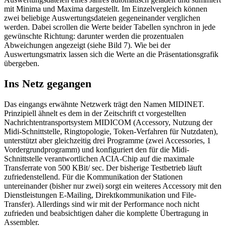
mit Minima und Maxima dargestellt. Im Einzelvergleich können
zwei beliebige Auswertungsdateien gegeneinander verglichen
werden. Dabei scrollen die Werte beider Tabellen synchron in jede
gewünschte Richtung: darunter werden die prozentualen
Abweichungen angezeigt (siehe Bild 7). Wie bei der
Auswertungsmatrix lassen sich die Werte an die Präsentationsgrafik
übergeben.
Ins Netz gegangen
Das eingangs erwähnte Netzwerk trägt den Namen MIDINET.
Prinzipiell ähnelt es dem in der Zeitschrift ct vorgestellten
Nachrichtentransportsystem MIDICOM (Accessory, Nutzung der
Midi-Schnittstelle, Ringtopologie, Token-Verfahren für Nutzdaten),
unterstützt aber gleichzeitig drei Programme (zwei Accessories, 1
Vordergrundprogramm) und konfiguriert den für die Midi-
Schnittstelle verantwortlichen ACIA-Chip auf die maximale
Transferrate von 500 KBit/ sec. Der bisherige Testbetrieb läuft
zufriedenstellend. Für die Kommunikation der Stationen
untereinander (bisher nur zwei) sorgt ein weiteres Accessory mit den
Dienstleistungen E-Mailing, Direktkommunikation und File-
Transfer). Allerdings sind wir mit der Performance noch nicht
zufrieden und beabsichtigen daher die komplette Übertragung in
Assembler.