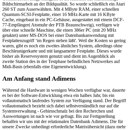
Bildschirmarbeit an der Bildqualität. So wurde schließlich ein Atari
260 ST zum Auserwählten. Mit 4 MByte RAM, einer schnellen
Quantum-SCSI-Festplatte, einer 16 MHz-Karte mit 16 KByte
Cache, eingebaut in ein PC-Gehäuse, ausgestattet mit einem DCF-
77-Empfänger( Atomuhr der PTB Braunschweig), verfügen wir
über eine schnelle Maschine, die einen 386er PC (mit 20 MHz
getaktet) unter MS-DOS bei einer Datenbankanwendung mit
Festplattenzugriff ‘im Regen stehen läßt'. Weil die Kosten so gering
waren, gibt es noch ein zweites ähnliches System, allerdings ohne
Beschleunigerkarte und mit langsamerer Festplatte. Dieses wurde
bisher als Reservesystem genutzt und dient im Augenblick als
zweite Station des in der Testphase befindlichen Netzwerkes auf
Midi-Basis (ebenfalls eine Eigenentwicklung).
Am Anfang stand Adimens
Während die Hardware in wenigen Wochen verfügbar war, dauerte
es bei der Software-Entwicklung etwa ein halbes Jahr, bis ein
vollautomatisch laufendes System zur Verfügung stand. Der Begriff
vollautomatisch bezieht sich dabei selbstverständlich nur auf die
Systemverwaltung - Gehirnschmalz bei den Recherchen und
Auswertungen ist nach wie vor gefragt. Bis zur Fertigstellung
behalfen wir uns mit der relationalen Datenbank Adimens. Die für
unsere Zwecke unbedingt erforderliche Matrixübersicht (dazu mehr