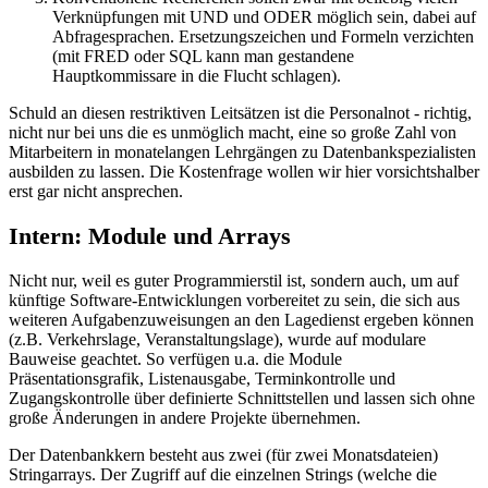
Verknüpfungen mit UND und ODER möglich sein, dabei auf
Abfragesprachen. Ersetzungszeichen und Formeln verzichten
(mit FRED oder SQL kann man gestandene
Hauptkommissare in die Flucht schlagen).
Schuld an diesen restriktiven Leitsätzen ist die Personalnot - richtig,
nicht nur bei uns die es unmöglich macht, eine so große Zahl von
Mitarbeitern in monatelangen Lehrgängen zu Datenbankspezialisten
ausbilden zu lassen. Die Kostenfrage wollen wir hier vorsichtshalber
erst gar nicht ansprechen.
Intern: Module und Arrays
Nicht nur, weil es guter Programmierstil ist, sondern auch, um auf
künftige Software-Entwicklungen vorbereitet zu sein, die sich aus
weiteren Aufgabenzuweisungen an den Lagedienst ergeben können
(z.B. Verkehrslage, Veranstaltungslage), wurde auf modulare
Bauweise geachtet. So verfügen u.a. die Module
Präsentationsgrafik, Listenausgabe, Terminkontrolle und
Zugangskontrolle über definierte Schnittstellen und lassen sich ohne
große Änderungen in andere Projekte übernehmen.
Der Datenbankkern besteht aus zwei (für zwei Monatsdateien)
Stringarrays. Der Zugriff auf die einzelnen Strings (welche die