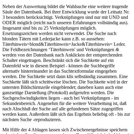
Neben der Auswertung bildet die Wahlsuche eine weitere tragende
Säule der Datenbank. Bei ihrer Entwicklung wurde der Leitsatz Nr.
3 besonders berücksichtigt. Verknüpfungen sind nur mit UND und
ODER möglich (reicht nach unseren Erfahrungen vollständig aus).
Insgesamt sind bis zu 25 Verknüpfungen möglich.
Ersetzungszeichen werden nicht verwendet. Die Suche nach
blonden Tätern mit Lederjacke kann z.B. so aussehen:
Täterhinweis=blond&Täterhinweis=Jacke&Täterhinweis= Leder.
Die Feldbezeichnungen ‘Täterhinweis' und Verknüpfungen
&
werden von der Datenbank nach Anklicken der entsprechenden
Schalter eingetragen. Beschränkt sich die Suchkette auf ein
Datenfeld wie in diesem Beispiel - können die Suchbegriffe
alternativ hintereinander in das Suchtextformular eingegeben
werden. Die Suchkette setzt dann klis selbständig zusammen. Eine
Suchkette läßt sich schrittweise löschen. Die Suchkette wird in der
untersten Bildschirmzeile eingeblendet; daneben kann auch eine
ganzseitige Darstellung (Protokoll) aufgerufen werden. Die
Suchgeschwindigkeiten liegen - auch bei Verknüpfungen - im
Sekundenbereich. Angenehm für die weitere Verarbeitung ist, daß
nach Abschluß der Suche auf alle gefundenen Sätze zugegriffen
werden kann. Außerdem läßt sich das Ergebnis beliebig oft - bis zur
nächsten Suche -reproduzieren.
Mit Hilfe der 4 Ablagen lassen sich Zwischenergebnisse speichern