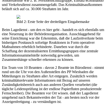
Sonderdienste wie z. B. Personenschutzgruppe, Einsatz-Kommando
und Verkehrsdienst zusammengefaßt. Das Kriminalitätsaufkommen
beläuft sich auf ca. 30.000 Straftaten im Jahr.
Bild 2: Erste Seite der dreiteiligen Eingabemaske
Beim Lagedienst - um den es hier geht - handelt es sich ebenfalls um
eine Neuerung in der Behördenorganisation. Ausschlaggebend für
seine Einrichtung war die Erkenntnis, daß die Laufzeitverluste beim
bisherigen Posttausch sofortige Reaktionen in Form operativer
Maßnahmen erheblich behinderte. Daneben war durch die
Schaffung der dezentralisierten Ermittlungsgruppen eine zentrale
Informationssammelstelle notwendig geworden, um
Zusammenhänge schneller erkennen zu können.
Ein Team von 10 Beamten - davon 2 Beamte im Bürodienst - nimmt
rund um die Uhr von den Außenstellen des PP Wiesbaden die
Mitteilungen zu Straftaten aller Art entgegen. Zusätzlich werden
kriminalitätsrelevante Informationen mit Bezug auf unseren
Zuständigkeitsbereich auch aus anderen Quellen verarbeitet (die
tägliche Leidensprüfung ist der endlose Papierfluten produzierende
Fernschreiber). Die Beamten vor Ort wissen. daß der Lagedienst
umgehend nach Bekanntwerden der Tat - am besten noch vor der
Anzeigenfertigung - zu verständigen ist.