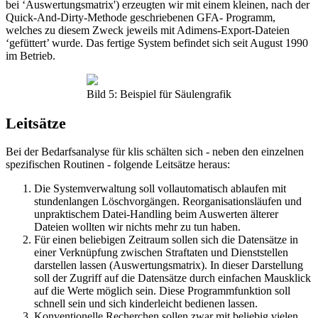
bei ‘Auswertungsmatrix') erzeugten wir mit einem kleinen, nach der
Quick-And-Dirty-Methode geschriebenen GFA- Programm,
welches zu diesem Zweck jeweils mit Adimens-Export-Dateien
‘gefüttert’ wurde. Das fertige System befindet sich seit August 1990
im Betrieb.
Bild 5: Beispiel für Säulengrafik
Leitsätze
Bei der Bedarfsanalyse für klis schälten sich - neben den einzelnen
spezifischen Routinen - folgende Leitsätze heraus:
Die Systemverwaltung soll vollautomatisch ablaufen mit
stundenlangen Löschvorgängen. Reorganisationsläufen und
unpraktischem Datei-Handling beim Auswerten älterer
Dateien wollten wir nichts mehr zu tun haben.
Für einen beliebigen Zeitraum sollen sich die Datensätze in
einer Verknüpfung zwischen Straftaten und Dienststellen
darstellen lassen (Auswertungsmatrix). In dieser Darstellung
soll der Zugriff auf die Datensätze durch einfachen Mausklick
auf die Werte möglich sein. Diese Programmfunktion soll
schnell sein und sich kinderleicht bedienen lassen.
Konventionelle Recherchen sollen zwar mit beliebig vielen