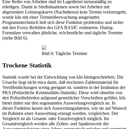
Eine Reihe von Arbeiten sind im Lagedienst turnusmäßig zu
erledigen. Damit in Streßsituationen sowie bei Arbeiten mit
abgesenkter Leistungskurve (Nachtdienst) kein Termin verlorengeht,
wurde klis mit einer Terminüberwachung ausgestattet.
Programmtechnisch ließ sich diese Funktion problemlos und sicher
mit den Every-Befehlen des GFA BASIC realisieren. Dialog-
Formulare verwalten jährliche, wöchentliche und tägliche Termine
(siehe Bild 6).
Bild 6: Tägliche Termine
Trockene Statistik
Statistik wurde bei der Entwicklung von klis kleingeschrieben. Die
Ursache liegt nicht etwa darin, daß trockenes Zahlenmaterial für
Veröffentlichungen wenig geeignet ist. sondern in der Institution der
PKS (Polizeiliche Kriminalitäts-Statistik). Diese wird ohnehin von
den Polizeibehörden aufgrund gesetzlicher Vorschriften geführt, klis
bietet daher nur den sogenannten Auswertungsvergleich an. In
dieser Funktion lassen sich Auswertungsdateien, wie sie auf Wunsch
im Rahmen einer Auswertung erzeugt werden, vergleichen. Der
Vergleich ist als Gesamt- oder Einzelvergleich möglich. Im
Gesamtvergleich werden alle Zeilen- und Spaltenwerte der
Auswertungsdateien eines Jahres automatisch geladen und summiert