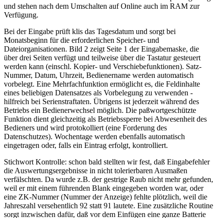
und stehen nach dem Umschalten auf Online auch im RAM zur
Verfügung.
Bei der Eingabe prüft klis das Tagesdatum und sorgt bei
Monatsbeginn für die erforderlichen Speicher- und
Dateiorganisationen. Bild 2 zeigt Seite 1 der Eingabemaske, die
über drei Seiten verfügt und teilweise über die Tastatur gesteuert
werden kann (einschl. Kopier- und Verschiebefunktionen). Satz-
Nummer, Datum, Uhrzeit, Bedienername werden automatisch
vorbelegt. Eine Mehrfachfunktion ermöglicht es, die Feldinhalte
eines beliebigen Datensatzes als Vorbelegung zu verwenden -
hilfreich bei Serienstraftaten. Übrigens ist jederzeit während des
Betriebs ein Bedienerwechsel möglich. Die paßwortgeschützte
Funktion dient gleichzeitig als Betriebssperre bei Abwesenheit des
Bedieners und wird protokolliert (eine Forderung des
Datenschutzes). Wochentage werden ebenfalls automatisch
eingetragen oder, falls ein Eintrag erfolgt, kontrolliert.
Stichwort Kontrolle: schon bald stellten wir fest, daß Eingabefehler
die Auswertungsergebnisse in nicht tolerierbaren Ausmaßen
verfälschten. Da wurde z.B. der gestrige Raub nicht mehr gefunden,
weil er mit einem führenden Blank eingegeben worden war, oder
eine ZK-Nummer (Nummer der Anzeige) fehlte plötzlich, weil die
Jahreszahl versehentlich 92 statt 91 lautete. Eine zusätzliche Routine
sorgt inzwischen dafür, daß vor dem Einfügen eine ganze Batterie