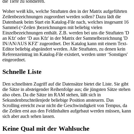
die Tiefe zu sondieren.
Woher weiß klis, welche Straftaten den in der Matrix aufgeführten
Zeilenbezeichnungen zugeordnet werden sollen? Dazu lädt die
Datenbank beim Start ein Katalog-File nach, welches insgesamt 16
Sammel-(=Zeilen )bezeichnungen mit beliebig vielen
Einzelbezeichnungen enthält. Z.B. werden bei uns die Straftaten 'D
an Kfz' oder ‘D aus Kfz' in der Matrix der Sammelbezeichnung 'D
IN/AN/AUS KFZ' zugeordnet. Der Katalog kann mit einem Text-
Editor beliebig abgeändert werden. Alle Straftaten, zu denen kein
Referenzeintrag im Katalog-File existiert, werden unter ‘Sonstiges'
eingeordnet.
Schnelle Liste
Den schnellsten Zugriff auf die Datensätze bietet die Liste. Sie gibt
die Sätze in absteigender Reihenfolge aus; die jüngsten Sätze stehen
also oben. Da die Sätze im RAM stehen, läßt sich in
Sekundenbruchteilenjede beliebige Position ansteuern. Das
Scrolling erreicht zwar nicht die Geschwindigkeit von Tempus, da
die Zeilen erst aus den Feldinhalten aufgebaut werden müssen, kann
sich aber auch sehen lassen.
Keine Qual mit der Wahlsuche