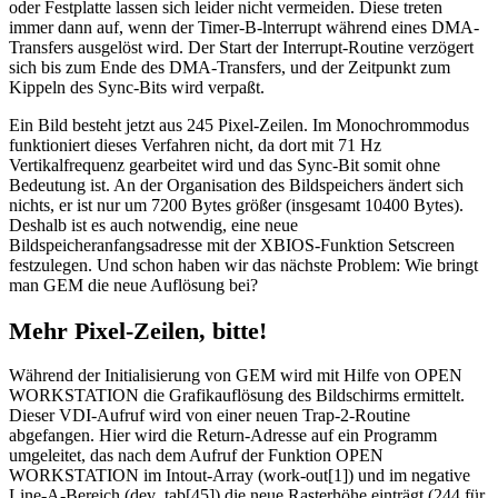
oder Festplatte lassen sich leider nicht vermeiden. Diese treten
immer dann auf, wenn der Timer-B-lnterrupt während eines DMA-
Transfers ausgelöst wird. Der Start der Interrupt-Routine verzögert
sich bis zum Ende des DMA-Transfers, und der Zeitpunkt zum
Kippeln des Sync-Bits wird verpaßt.
Ein Bild besteht jetzt aus 245 Pixel-Zeilen. Im Monochrommodus
funktioniert dieses Verfahren nicht, da dort mit 71 Hz
Vertikalfrequenz gearbeitet wird und das Sync-Bit somit ohne
Bedeutung ist. An der Organisation des Bildspeichers ändert sich
nichts, er ist nur um 7200 Bytes größer (insgesamt 10400 Bytes).
Deshalb ist es auch notwendig, eine neue
Bildspeicheranfangsadresse mit der XBIOS-Funktion Setscreen
festzulegen. Und schon haben wir das nächste Problem: Wie bringt
man GEM die neue Auflösung bei?
Mehr Pixel-Zeilen, bitte!
Während der Initialisierung von GEM wird mit Hilfe von OPEN
WORKSTATION die Grafikauflösung des Bildschirms ermittelt.
Dieser VDI-Aufruf wird von einer neuen Trap-2-Routine
abgefangen. Hier wird die Return-Adresse auf ein Programm
umgeleitet, das nach dem Aufruf der Funktion OPEN
WORKSTATION im Intout-Array (work-out[1]) und im negative
Line-A-Bereich (dev_tab[45]) die neue Rasterhöhe einträgt (244 für