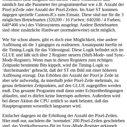
nämlich fast alle Parameter frei programmierbar wie z.B. Anzahl der
Pixel jeZeile oder Anzahl der Pixel-Zeilen. Im Atari ST kommen
dagegen spezielle Custom-ICs zum Einsatz. Diese sind nur für die 3
möglichen Betriebsarten (320
200 / 16 Farben; 640
200 / 4 Farben;
640*400 s/w) des Videosystems ausgelegt. Andere Betriebsarten
sind ohne zusätzliche Hardware (normalerweise) nicht möglich.
Wie Sie schon ahnen, gibt es doch eine Möglichkeit, eine andere
Auflösung als die 3 gängigen zu realisieren. Ansatzpunkt hierfür ist
die Timing-Logik für das Videosignal. Diese Logik befindet sich im
GLUE und läßt sich über 2 Register steuern (Shift-Mode- und Sync-
Mode-Register). Wenn man in diesen Registern zum richtigen
Zeitpunkt bestimmte Bits kippelt, wird die Timing-Logik so
‘durcheinander’ gebracht, daß der ST ein Bild mit einer höheren
Auflösung erzeugt. Das Erhöhen der Anzahl der Pixel je Zeile ist
aber sehr aufwendig, da innerhalb jeder Pixel-Zeile mehrmals, zu
genau definierten Zeitpunkten, auf den GLUE zugegriffen werden
muß. Das gesamte Programm muß dann unter Echtzeitbedingungen
ablaufen, und es dürfen keine Interrupts auftreten. Außerdem wird
bei dieser Aktion die CPU zeitlich so stark belastet, daß das
Hauptprogramm wesentlich langsamer wird.
Einfacher dagegen ist die Erhöhung der Anzahl der Pixel-Zeilen.
Hier muß nur, nachdem die ‘normalen’ 200 Pixel-Zeilen geschrieben
sind, das Vertikalfrequenz-Bit im Sync-Mode-Register gekippelt