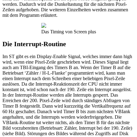
werden. Dadurch wird die Dunkeltastung für die nächsten Pixel-
Zeilen aufgehoben. Die weiteren Einzelheiten werden zusammen
mit dem Programm erläutert.
Das Timing von Screen plus
Die Interrupt-Routine
Im ST gibt es ein Display-Enable Signal, welches immer dann high
wird, wenn eine Pixel-Zeile geschrieben wird. Dieses Signal liegt
auch am TBI-Eingang des Timers B an. Wenn der Timer B auf die
Betriebsart ‘Zähler / H-L-Flanke’ programmiert wird, kann man
einen Interrupt nach dem Schreiben einer beliebigen Pixel-Zeile
auslösen. Da die Interrupt-Reaktionszeit der CPU nicht immer
konstant ist, wird schon nach der 190. Zeile ein Interrupt ausgelöst.
In der Interrupt-Routine werden alle Interrupts gesperrt. Das
Erreichen der 200. Pixel-Zeile wird durch ständiges Abfragen von
Timer B festgestellt. Dann wird kurzzeitig die Vertikalfrequenz auf
60 Hz geschaltet. Danach wird Timer B bis zum nächsten VBIank
angehalten, und die Interrupts werden wiederfreigegeben. Die
VBIank-Routine tut weiter nichts, als den Timer B für das nächste
Bild vorzubereiten (Betriebsart: Zähler, Interrupt bei der 190. Zeile)
(siehe Bild). Störungen des Bildes während des Zugriffs auf Disk