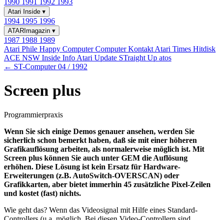
1990
1991
1992
1993
Atari Inside
▾
1994
1995
1996
ATARImagazin
▾
1987
1988
1989
Atari Phile
Happy Computer
Computer Kontakt
Atari Times
Hitdisk
ACE NSW Inside Info
Atari Update
STraight Up
atos
← ST-Computer 04 / 1992
Screen plus
Programmierpraxis
Wenn Sie sich einige Demos genauer ansehen, werden Sie
sicherlich schon bemerkt haben, daß sie mit einer höheren
Grafikauflösung arbeiten, als normalerweise möglich ist. Mit
Screen plus können Sie auch unter GEM die Auflösung
erhöhen. Diese Lösung ist kein Ersatz für Hardware-
Erweiterungen (z.B. AutoSwitch-OVERSCAN) oder
Grafikkarten, aber bietet immerhin 45 zusätzliche Pixel-Zeilen
und kostet (fast) nichts.
Wie geht das? Wenn das Videosignal mit Hilfe eines Standard-
Controllers (u.a. möglich. Bei diesen Video-Controllern sind