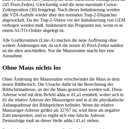
245 Pixel-Zeilen). Gleichzeitig wird die neue maximale Cursor-
Zeilenposition (30) festgelegt. Nach dieser Initialisierung werden
alle VDI-Aufrufe wieder über den normalen Trap-2-Dispatcher
abgewickelt. Da der Trap-2-Vektor vor der Initialisierung von GEM
verbogen werden muß, funktioniert das Programm nur, wenn es in
einem AUTO-Ordner abgelegt ist.
Alle Grafikroutinen (Line-A) machen die neue Auflösung ohne
weitere Änderungen mit, da sich die neuen 45 Pixel-Zeilen nahtlos
an die alten anschließen. Nur die Mausroutine macht hier eine
Ausnahme.
Ohne Maus nichts los
Ohne Änderung der Mausroutine verschwindet die Maus in dem
neuen Bildbereich. Die Ursache dafür ist die Berechnung der
Bildschirmadresse, an der die Maus gezeichnet werden soll. Diese
Adresse wird mit dem Befehl adda.w d1,a1 ermittelt, wobei sich in
d1 die relative Adresse des Mauszeigers und in al die physikalische
Anfangsadresse des Bildspeichers befindet. Wenn die relative
Mauszeiger-Adresse größer als 32767 ist, wird diese als negative
Zahl interpretiert, und es ergibt sich eine falsche Adresse.
Demzufolge muß an dieser Stelle adda.l d1,a1 stehen.