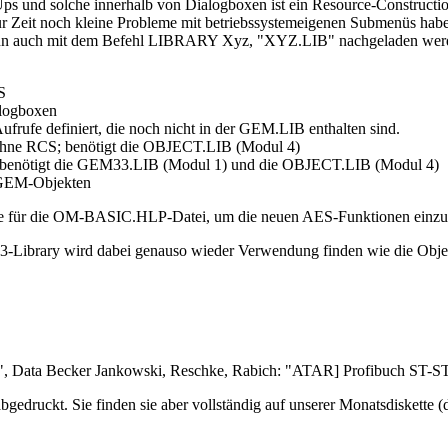
-Ups und solche innerhalb von Dialogboxen ist ein Resource-Construct
ur Zeit noch kleine Probleme mit betriebssystemeigenen Submenüs haben.
 auch mit dem Befehl LIBRARY Xyz, "XYZ.LIB" nachgeladen werden 
S
logboxen
rufe definiert, die noch nicht in der GEM.LIB enthalten sind.
ohne RCS; benötigt die OBJECT.LIB (Modul 4)
 benötigt die GEM33.LIB (Modul 1) und die OBJECT.LIB (Modul 4)
 GEM-Objekten
tze für die OM-BASIC.HLP-Datei, um die neuen AES-Funktionen einzu
ibrary wird dabei genauso wieder Verwendung finden wie die Object-L
0", Data Becker Jankowski, Reschke, Rabich: "ATAR] Profibuch ST-
bgedruckt. Sie finden sie aber vollständig auf unserer Monatsdiskette (