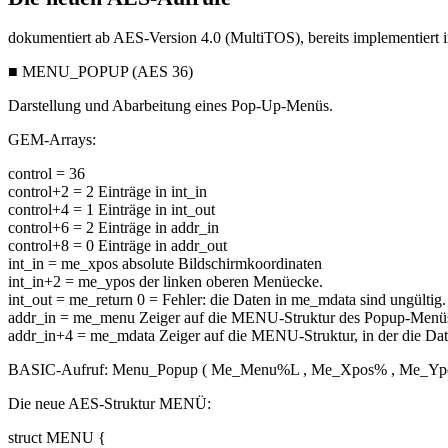
dokumentiert ab AES-Version 4.0 (MultiTOS), bereits implementiert 
■ MENU_POPUP (AES 36)
Darstellung und Abarbeitung eines Pop-Up-Menüs.
GEM-Arrays:
control = 36
control+2 = 2 Einträge in int_in
control+4 = 1 Einträge in int_out
control+6 = 2 Einträge in addr_in
control+8 = 0 Einträge in addr_out
int_in = me_xpos absolute Bildschirmkoordinaten
int_in+2 = me_ypos der linken oberen Menüecke.
int_out = me_return 0 = Fehler: die Daten in me_mdata sind ungültig.
addr_in = me_menu Zeiger auf die MENU-Struktur des Popup-Menü
addr_in+4 = me_mdata Zeiger auf die MENU-Struktur, in der die Date
BASIC-Aufruf: Menu_Popup ( Me_Menu%L , Me_Xpos% , Me_Yp
Die neue AES-Struktur MENÜ:
struct MENU {