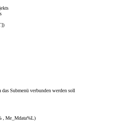
ekts
s
])
m das Submenü verbunden werden soll
% , Me_Mdata%L)