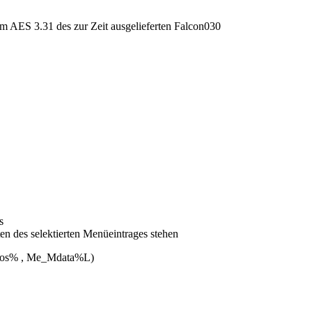
im AES 3.31 des zur Zeit ausgelieferten Falcon030
s
n des selektierten Menüeintrages stehen
os% , Me_Mdata%L)