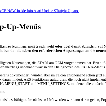
ACE NSW Inside Info
Atari Update
STraight Up
atos
Pop-Up-Menüs
Falken zu kommen, mußte sich wohl oder übel damit abfinden, auf M
aben damit, neben den erforderlichen Anpassungen an die neuen 
fälligsten Neuerangen, die ATARI am GEM vorgenommen hat. Erst auf
isher allerdings unbekannt war: in den Dialogboxen des EXTRA-Menü
s dokumentiert, wurden aber im Falcon anscheinend schon jetzt einge
x daran hindert, AES-Funktionen aufzurufen, die noch nicht implementie
, MENU_START und MENU_SETTINGS, mit denen die einfache Ver
ten.
p-Menüs beschäftigen. Im nächsten Heft werden wir dann daran gehe