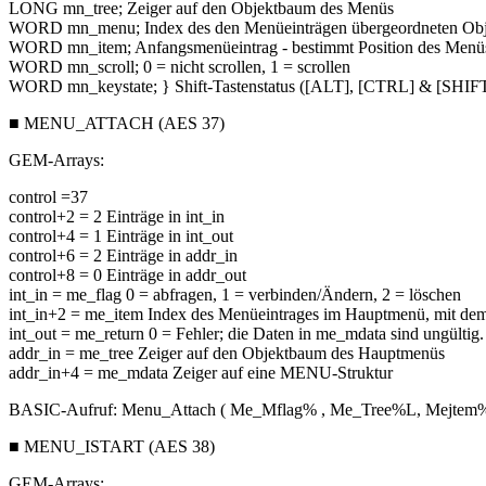
LONG mn_tree; Zeiger auf den Objektbaum des Menüs
WORD mn_menu; Index des den Menüeinträgen übergeordneten Obj
WORD mn_item; Anfangsmenüeintrag - bestimmt Position des Menü
WORD mn_scroll; 0 = nicht scrollen, 1 = scrollen
WORD mn_keystate; } Shift-Tastenstatus ([ALT], [CTRL] & [SHIFT
■ MENU_ATTACH (AES 37)
GEM-Arrays:
control =37
control+2 = 2 Einträge in int_in
control+4 = 1 Einträge in int_out
control+6 = 2 Einträge in addr_in
control+8 = 0 Einträge in addr_out
int_in = me_flag 0 = abfragen, 1 = verbinden/Ändern, 2 = löschen
int_in+2 = me_item Index des Menüeintrages im Hauptmenü, mit de
int_out = me_return 0 = Fehler; die Daten in me_mdata sind ungültig.
addr_in = me_tree Zeiger auf den Objektbaum des Hauptmenüs
addr_in+4 = me_mdata Zeiger auf eine MENU-Struktur
BASIC-Aufruf: Menu_Attach ( Me_Mflag% , Me_Tree%L, Mejtem
■ MENU_ISTART (AES 38)
GEM-Arrays: