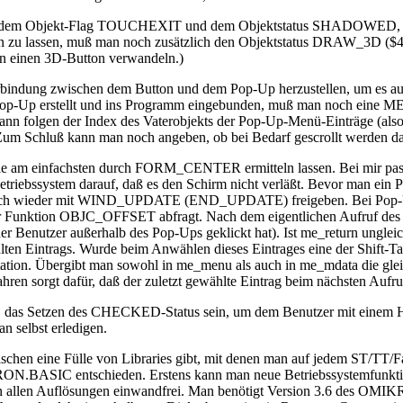
 dem Objekt-Flag TOUCHEXIT und dem Objektstatus SHADOWED, dami
 zu lassen, muß man noch zusätzlich den Objektstatus DRAW_3D ($40)
n einen 3D-Button verwandeln.)
rbindung zwischen dem Button und dem Pop-Up herzustellen, um es aut
Pop-Up erstellt und ins Programm eingebunden, muß man noch eine MEN
n folgen der Index des Vaterobjekts der Pop-Up-Menü-Einträge (also 
Zum Schluß kann man noch angeben, ob bei Bedarf gescrollt werden da
 am einfachsten durch FORM_CENTER ermitteln lassen. Bei mir passie
s Betriebssystem darauf, daß es den Schirm nicht verläßt. Bevor man
ich wieder mit WIND_UPDATE (END_UPDATE) freigeben. Bei Pop-Ups, 
der Funktion OBJC_OFFSET abfragt. Nach dem eigentlichen Aufruf de
er Benutzer außerhalb des Pop-Ups geklickt hat). Ist me_return unglei
intrags. Wurde beim Anwählen dieses Eintrages eine der Shift-Tasten
ation. Übergibt man sowohl in me_menu als auch in me_mdata die gleich
hren sorgt dafür, daß der zuletzt gewählte Eintrag beim nächsten Aufru
. das Setzen des CHECKED-Status sein, um dem Benutzer mit einem Hä
 selbst erledigen.
ischen eine Fülle von Libraries gibt, mit denen man auf jedem ST/TT
N.BASIC entschieden. Erstens kann man neue Betriebssystemfunktionen
 allen Auflösungen einwandfrei. Man benötigt Version 3.6 des OMIKR