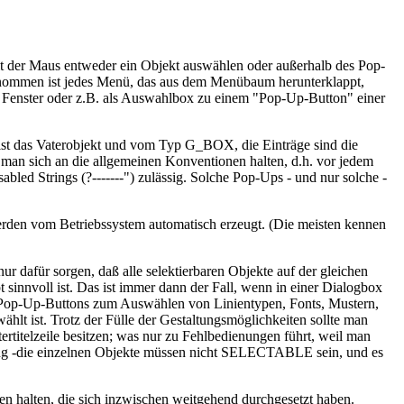
 der Maus entweder ein Objekt auswählen oder außerhalb des Pop-
enommen ist jedes Menü, das aus dem Menübaum herunterklappt,
Fenster oder z.B. als Auswahlbox zu einem "Pop-Up-Button" einer
ist das Vaterobjekt und vom Typ G_BOX, die Einträge sind die
an sich an die allgemeinen Konventionen halten, d.h. vor jedem
led Strings (?-------") zulässig. Solche Pop-Ups - und nur solche -
werden vom Betriebssystem automatisch erzeugt. (Die meisten kennen
 dafür sorgen, daß alle selektierbaren Objekte auf der gleichen
sinnvoll ist. Das ist immer dann der Fall, wenn in einer Dialogbox
 Pop-Up-Buttons zum Auswählen von Linientypen, Fonts, Mustern,
lt ist. Trotz der Fülle der Gestaltungsmöglichkeiten sollte man
rtitelzeile besitzen; was nur zu Fehlbedienungen führt, weil man
ung -die einzelnen Objekte müssen nicht SELECTABLE sein, und es
 halten, die sich inzwischen weitgehend durchgesetzt haben.