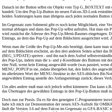
Danach ist der Button selbst ein Objekt vom Typ G_BOXTEXT mit
handelt. Um den Pop-Up-Button im neuen Falcon-3D-Look erstrahlen
beiden Änderungen kann man übrigens auch jeden normalen Button i
Im Gegensatz zum Submenü gibt es noch keine Möglichkeit, eine Ve
normal abfragen und dann das Pop-Up selbst aufrufen. Hat man ein 
wird zunächst die Adresse des Pop-Up-Menü-Baumes eingetragen. Dan
Eintrags, an dem das Pop-Up auf dem Bildschirm ausgerichtet wird. 
Wenn man die Größe des Pop-Up-Me-nüs benötigt, dann kann man sie
auf dem Bildschirm erscheint, an den drei anderen Seiten achtet da
(BEG_UPDATE) sperren - und ihn nach dem Aufruf selbstverständl
des Pop-Ups, indem man die x- und y-Koordinate des Buttons mit 
eine Null, wenn kein Eintrag ausgewählt wurde (was passiert, wenn d
MENU_POPUP in me_mdata übergeben hat, den Index des angewählten E
im allerletzten Wort der MENU-Struktur in der AES-üblichen Bit-Not
angewählten Eintrag anstelle des Anfangseintrags zurück; dieses Verfa
Um alles andere muß man sich jedoch selbst kümmern: Das kann z.B
das Übertragen des gewählten Eintrags in den Pop-Up-Button muß man
Doch nun zur Praxis. Da es für den geneigten C-Programmierer inzw
habe ich mich zur Demonstration der neuen AES-Aufrufe für OMIKRO
läuft die Version 3.6 auf dem Falcon im Gegensatz zu GFA-BASIC in