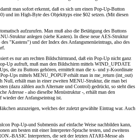
t man sofort erkennt, daß es sich um einen Pop-Up-Button
 und im High-Byte des Objekttyps eine $02 setzen. (Mit diesen
omatisch aufzurufen. Man muß also die Betätigung des Buttons
U-Struktur anlegen (siehe Kasten). In diese neue AES-Struktur
des "Kastens") und der Index des Anfangsmenüeintrags, also des
rf.
rt es nur am rechten Bildschirmrand, daß ein Pop-Up nicht ganz
 ein Pop-Up aufruft, muß man den Bildschirm mittels WIND_UPDATE
die zu Buttons gehören, ermittelt man die x- und y-Koordinate
s Pop-Ups mittels MENU_POPUP erhält man in me_return (int_out)
ch Null, erhält man in einer zweiten MENU-Struktur, die man bei
 (dazu zählen auch Alternate und Control) gedrückt, so steht dies
e Adresse - also dieselbe Menüstruktur -, erhält man den
f wieder der Anfangseintrag ist.
kchen anzuzeigen, welches der zuletzt gewählte Eintrag war. Auch
/Falcon Pop-Up-und Submenüs auf einfache Weise nachbilden kann,
 am besten mit einer Interpreter-Sprache testen, und zweitens
ON.-BASIC Interpreters, die seit der letzten ATARI-Messe als