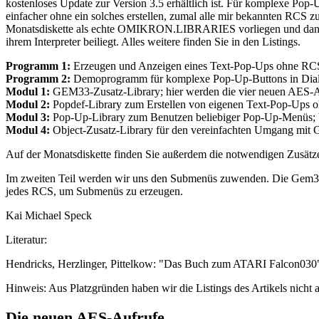
kostenloses Update zur Version 3.5 erhältlich ist. Für komplexe Pop
einfacher ohne ein solches erstellen, zumal alle mir bekannten RCS z
Monatsdiskette als echte OMIKRON.LIBRARIES vorliegen und dann
ihrem Interpreter beiliegt. Alles weitere finden Sie in den Listings.
Programm 1:
Erzeugen und Anzeigen eines Text-Pop-Ups ohne RC
Programm 2:
Demoprogramm für komplexe Pop-Up-Buttons in Dia
Modul 1:
GEM33-Zusatz-Library; hier werden die vier neuen AES-Auf
Modul 2:
Popdef-Library zum Erstellen von eigenen Text-Pop-Ups 
Modul 3:
Pop-Up-Library zum Benutzen beliebiger Pop-Up-Menüs;
Modul 4:
Object-Zusatz-Library für den vereinfachten Umgang mit
Auf der Monatsdiskette finden Sie außerdem die notwendigen Zusä
Im zweiten Teil werden wir uns den Submenüs zuwenden. Die Gem33-L
jedes RCS, um Submenüs zu erzeugen.
Kai Michael Speck
Literatur:
Hendricks, Herzlinger, Pittelkow: "Das Buch zum ATARI Falcon03
Hinweis: Aus Platzgründen haben wir die Listings des Artikels nicht a
Die neuen AES-Aufrufe