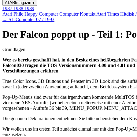
ATARImagazin
▾
1987
1988
1989
Atari Phile
Happy Computer
Computer Kontakt
Atari Times
Hitdisk
← ST-Computer 07 / 1993
Der Falcon poppt up - Teil 1: 
Grundlagen
Wer es bereits geschafft hat, in den Besitz eines heißbegehrten 
Falcon030 tragen die TOS-Versionsnummern 4.00 und 4.01 und h
Verschönerungen erfahren.
True-Color-Icons, 3D-Buttons und Fenster im 3D-Look sind die auf
zwar in jeder zweiten Anwendung auftaucht, dem Betriebssystem b
Pop-Up-Menüs sind zwar für das irgendwann kommende MultiTOS bereit
vier neue AES-Aufrufe, (wobei er einen netterweise mit einer Alertbo
vorgesehenen - Aufrufe 36 bis 39, MENU_POPUP, MENU_ATTACH
Die genauen Deklarationen entnehmen Sie bitte nebenstehendem Kas
Wir wollen uns im ersten Teil zunächst einmal nur mit den Pop-U
einzusetzen.