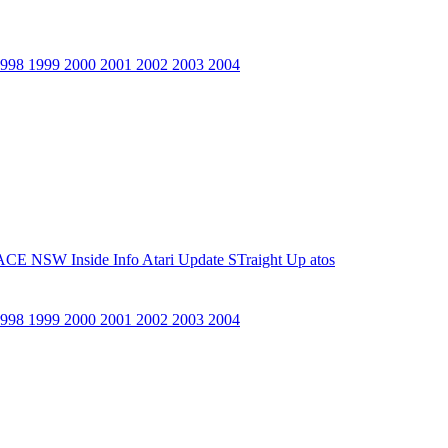
1998
1999
2000
2001
2002
2003
2004
ACE NSW Inside Info
Atari Update
STraight Up
atos
1998
1999
2000
2001
2002
2003
2004