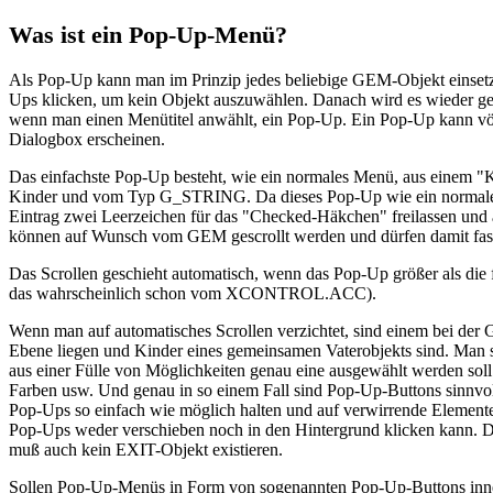
Was ist ein Pop-Up-Menü?
Als Pop-Up kann man im Prinzip jedes beliebige GEM-Objekt einset
Ups klicken, um kein Objekt auszuwählen. Danach wird es wieder ge
wenn man einen Menütitel anwählt, ein Pop-Up. Ein Pop-Up kann vö
Dialogbox erscheinen.
Das einfachste Pop-Up besteht, wie ein normales Menü, aus einem "K
Kinder und vom Typ G_STRING. Da dieses Pop-Up wie ein normales M
Eintrag zwei Leerzeichen für das "Checked-Häkchen" freilassen und am
können auf Wunsch vom GEM gescrollt werden und dürfen damit fast 
Das Scrollen geschieht automatisch, wenn das Pop-Up größer als die 
das wahrscheinlich schon vom XCONTROL.ACC).
Wenn man auf automatisches Scrollen verzichtet, sind einem bei der 
Ebene liegen und Kinder eines gemeinsamen Vaterobjekts sind. Man sol
aus einer Fülle von Möglichkeiten genau eine ausgewählt werden s
Farben usw. Und genau in so einem Fall sind Pop-Up-Buttons sinnvoll
Pop-Ups so einfach wie möglich halten und auf verwirrende Elemente 
Pop-Ups weder verschieben noch in den Hintergrund klicken kann. 
muß auch kein EXIT-Objekt existieren.
Sollen Pop-Up-Menüs in Form von sogenannten Pop-Up-Buttons innerh