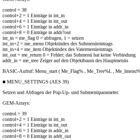
control = 38
control+2 = 1 Einträge in int_in
control+4 = 1 Einträge in int_out
control+6 = 1 Einträge in addr_in
control+8 = 0 Einträge in addr?out
int_in = me_flag 0 = abfragen, 1 = setzen
int_in+2 = me_menu Objektindex des Submenüeintrags
int_in+4 = me_item Objektindex des Vatermenüeintrags
int_out = me_return 0 = Fehler; das Submenü hat keine Verbindung
addr_in = me_tree Zeiger auf den Objektbaum des Hauptmenüs
BASIC-Aufruf: Menu_start ( Me_Flag% , Me_Tree%L , Me_lmenu%
■ MENU_SETTINGS (AES 39)
Setzen und Abfragen der Pop-Up- und Submenüparameter.
GEM-Arrays:
control = 39
control+2 = 1 Einträge in int_in
control+4 = 1 Einträge in int_out
control+6 = 1 Einträge in addr_in
control+8 = 0 Einträge in addr_out