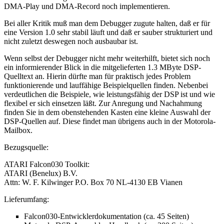
DMA-Play und DMA-Record noch implementieren.
Bei aller Kritik muß man dem Debugger zugute halten, daß er für
eine Version 1.0 sehr stabil läuft und daß er sauber strukturiert und
nicht zuletzt deswegen noch ausbaubar ist.
Wenn selbst der Debugger nicht mehr weiterhilft, bietet sich noch
ein informierender Blick in die mitgelieferten 1.3 MByte DSP-
Quelltext an. Hierin dürfte man für praktisch jedes Problem
funktionierende und lauffähige Beispielquellen finden. Nebenbei
verdeutlichen die Beispiele, wie leistungsfähig der DSP ist und wie
flexibel er sich einsetzen läßt. Zur Anregung und Nachahmung
finden Sie in dem obenstehenden Kasten eine kleine Auswahl der
DSP-Quellen auf. Diese findet man übrigens auch in der Motorola-
Mailbox.
Bezugsquelle:
ATARI Falcon030 Toolkit:
ATARI (Benelux) B.V.
Attn: W. F. Kilwinger P.O. Box 70 NL-4130 EB Vianen
Lieferumfang:
Falcon030-Entwicklerdokumentation (ca. 45 Seiten)