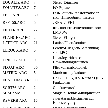
EQUALIZ.ARC
7
Stereo-Equalizer
EQUATES.ARC
7
I/O-Equates
Fast-Fourier-Transformationen
FFTS.ARC
59
inkl. Hilfsroutinen/-makros
RFFT56.ARC
6
„REAL“-FFT
IIR- und FIR-Filterroutinen sowie
FILTER.ARC
22
LMS SW
FLANGER.ARC
2
Stereo-Flanger
LATTICE.ARC
21
Lattice-Filter-Routinen
Leroux-Gueguen-Berechnung
LEROUX.ARC
5
von LPC
linear/logarithmische
LINLOG.ARC
9
Umwandlungsroutinen
FLOAT.ARC
35
Fließkommabibliothek
MATRIX.ARC
5
Matrixmultiplikationen
EXP-, LOG-, RND- und SQRT-
FUNCTIMA.ARC
88
Funktionen
SQRT56.ARC
2
Quadratwurzel
SDM.ASM
1
Single * Double-Multiplikation
zwei Assemblerquellen zur
REVERB.ARC
15
Hallerzeugung
STREVERB.ARC
4
Stereo-Hallerzeugung