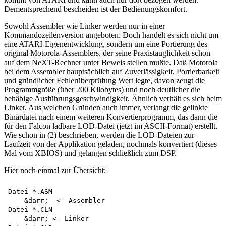
Dementsprechend bescheiden ist der Bedienungskomfort.
Sowohl Assembler wie Linker werden nur in einer
Kommandozeilenversion angeboten. Doch handelt es sich nicht um
eine ATARI-Eigenentwicklung, sondern um eine Portierung des
original Motorola-Assemblers, der seine Praxistauglichkeit schon
auf dem NeXT-Rechner unter Beweis stellen mußte. Daß Motorola
bei dem Assembler hauptsächlich auf Zuverlässigkeit, Portierbarkeit
und gründlicher Fehlerüberprüfung Wert legte, davon zeugt die
Programmgröße (über 200 Kilobytes) und noch deutlicher die
behäbige Ausführungsgeschwindigkeit. Ähnlich verhält es sich beim
Linker. Aus welchen Gründen auch immer, verlangt die gelinkte
Binärdatei nach einem weiteren Konvertierprogramm, das dann die
für den Falcon ladbare LOD-Datei (jetzt im ASCII-Format) erstellt.
Wie schon in (2) beschrieben, werden die LOD-Dateien zur
Laufzeit von der Applikation geladen, nochmals konvertiert (dieses
Mal vom XBIOS) und gelangen schließlich zum DSP.
Hier noch einmal zur Übersicht:
Datei *.ASM

    &darr;  <- Assembler

Datei *.CLN

    &darr; <- Linker
