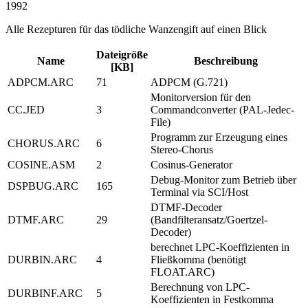
1992
Alle Rezepturen für das tödliche Wanzengift auf einen Blick
Dateigröße
Name
Beschreibung
[KB]
ADPCM.ARC
71
ADPCM (G.721)
Monitorversion für den
CC.JED
3
Commandconverter (PAL-Jedec-
File)
Programm zur Erzeugung eines
CHORUS.ARC
6
Stereo-Chorus
COSINE.ASM
2
Cosinus-Generator
Debug-Monitor zum Betrieb über
DSPBUG.ARC
165
Terminal via SCI/Host
DTMF-Decoder
DTMF.ARC
29
(Bandfilteransatz/Goertzel-
Decoder)
berechnet LPC-Koeffizienten in
DURBIN.ARC
4
Fließkomma (benötigt
FLOAT.ARC)
Berechnung von LPC-
DURBINF.ARC
5
Koeffizienten in Festkomma