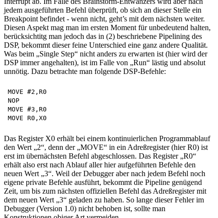
Interrupt ab. Im Falle des Brainstorm-Entwanzers wird aber nach
jedem ausgeführten Befehl überprüft, ob sich an dieser Stelle ein
Breakpoint befindet - wenn nicht, geht’s mit dem nächsten weiter.
Diesen Aspekt mag man im ersten Moment für unbedeutend halten,
berücksichtitg man jedoch das in (2) beschriebene Pipelining des
DSP, bekommt dieser feine Unterschied eine ganz andere Qualität.
Was beim „Single Step“ nicht anders zu erwarten ist (hier wird der
DSP immer angehalten), ist im Falle von „Run“ lästig und absolut
unnötig. Dazu betrachte man folgende DSP-Befehle:
MOVE #2,R0

NOP

MOVE #3,R0

Das Register X0 erhält bei einem kontinuierlichen Programmablauf
den Wert „2“, denn der „MOVE“ in ein Adreßregister (hier R0) ist
erst im übernächsten Befehl abgeschlossen. Das Register „R0“
erhält also erst nach Ablauf aller hier aufgeführten Befehle den
neuen Wert „3“. Weil der Debugger aber nach jedem Befehl noch
eigene private Befehle ausführt, bekommt die Pipeline genügend
Zeit, um bis zum nächsten offiziellen Befehl das Adreßregister mit
dem neuen Wert „3“ geladen zu haben. So lange dieser Fehler im
Debugger (Version 1.0) nicht behoben ist, sollte man
Konstruktionen obiger Art vermeiden.