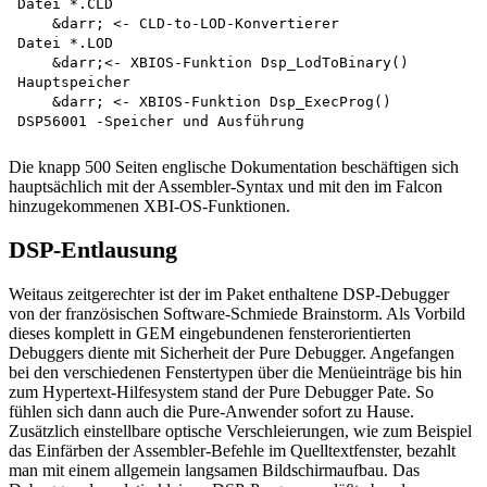
Datei *.CLD

    &darr; <- CLD-to-LOD-Konvertierer

Datei *.LOD

    &darr;<- XBIOS-Funktion Dsp_LodToBinary()

Hauptspeicher

    &darr; <- XBIOS-Funktion Dsp_ExecProg() 

Die knapp 500 Seiten englische Dokumentation beschäftigen sich
hauptsächlich mit der Assembler-Syntax und mit den im Falcon
hinzugekommenen XBI-OS-Funktionen.
DSP-Entlausung
Weitaus zeitgerechter ist der im Paket enthaltene DSP-Debugger
von der französischen Software-Schmiede Brainstorm. Als Vorbild
dieses komplett in GEM eingebundenen fensterorientierten
Debuggers diente mit Sicherheit der Pure Debugger. Angefangen
bei den verschiedenen Fenstertypen über die Menüeinträge bis hin
zum Hypertext-Hilfesystem stand der Pure Debugger Pate. So
fühlen sich dann auch die Pure-Anwender sofort zu Hause.
Zusätzlich einstellbare optische Verschleierungen, wie zum Beispiel
das Einfärben der Assembler-Befehle im Quelltextfenster, bezahlt
man mit einem allgemein langsamen Bildschirmaufbau. Das