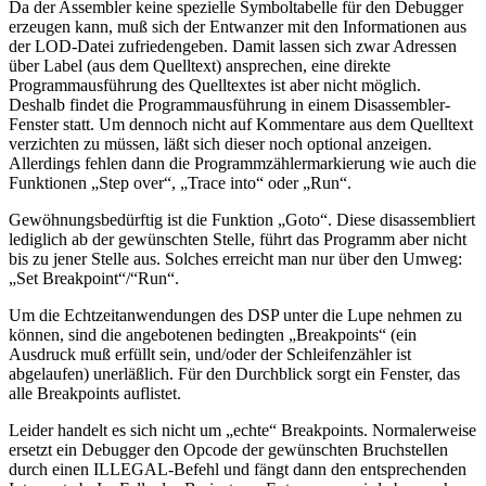
Da der Assembler keine spezielle Symboltabelle für den Debugger
erzeugen kann, muß sich der Entwanzer mit den Informationen aus
der LOD-Datei zufriedengeben. Damit lassen sich zwar Adressen
über Label (aus dem Quelltext) ansprechen, eine direkte
Programmausführung des Quelltextes ist aber nicht möglich.
Deshalb findet die Programmausführung in einem Disassembler-
Fenster statt. Um dennoch nicht auf Kommentare aus dem Quelltext
verzichten zu müssen, läßt sich dieser noch optional anzeigen.
Allerdings fehlen dann die Programmzählermarkierung wie auch die
Funktionen „Step over“, „Trace into“ oder „Run“.
Gewöhnungsbedürftig ist die Funktion „Goto“. Diese disassembliert
lediglich ab der gewünschten Stelle, führt das Programm aber nicht
bis zu jener Stelle aus. Solches erreicht man nur über den Umweg:
„Set Breakpoint“/“Run“.
Um die Echtzeitanwendungen des DSP unter die Lupe nehmen zu
können, sind die angebotenen bedingten „Breakpoints“ (ein
Ausdruck muß erfüllt sein, und/oder der Schleifenzähler ist
abgelaufen) unerläßlich. Für den Durchblick sorgt ein Fenster, das
alle Breakpoints auflistet.
Leider handelt es sich nicht um „echte“ Breakpoints. Normalerweise
ersetzt ein Debugger den Opcode der gewünschten Bruchstellen
durch einen ILLEGAL-Befehl und fängt dann den entsprechenden