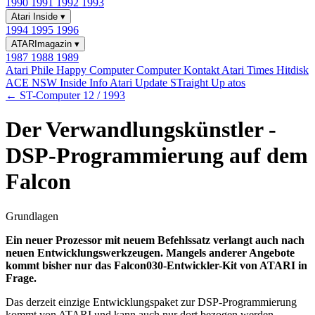
1990
1991
1992
1993
Atari Inside
▾
1994
1995
1996
ATARImagazin
▾
1987
1988
1989
Atari Phile
Happy Computer
Computer Kontakt
Atari Times
Hitdisk
ACE NSW Inside Info
Atari Update
STraight Up
atos
← ST-Computer 12 / 1993
Der Verwandlungskünstler -
DSP-Programmierung auf dem
Falcon
Grundlagen
Ein neuer Prozessor mit neuem Befehlssatz verlangt auch nach
neuen Entwicklungswerkzeugen. Mangels anderer Angebote
kommt bisher nur das Falcon030-Entwickler-Kit von ATARI in
Frage.
Das derzeit einzige Entwicklungspaket zur DSP-Programmierung
kommt von ATARI und kann auch nur dort bezogen werden.