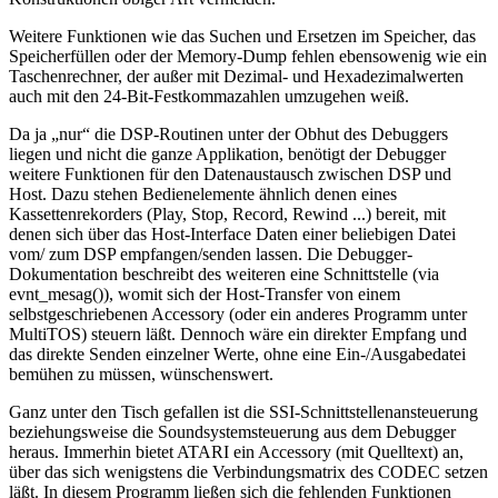
Weitere Funktionen wie das Suchen und Ersetzen im Speicher, das
Speicherfüllen oder der Memory-Dump fehlen ebensowenig wie ein
Taschenrechner, der außer mit Dezimal- und Hexadezimalwerten
auch mit den 24-Bit-Festkommazahlen umzugehen weiß.
Da ja „nur“ die DSP-Routinen unter der Obhut des Debuggers
liegen und nicht die ganze Applikation, benötigt der Debugger
weitere Funktionen für den Datenaustausch zwischen DSP und
Host. Dazu stehen Bedienelemente ähnlich denen eines
Kassettenrekorders (Play, Stop, Record, Rewind ...) bereit, mit
denen sich über das Host-Interface Daten einer beliebigen Datei
vom/ zum DSP empfangen/senden lassen. Die Debugger-
Dokumentation beschreibt des weiteren eine Schnittstelle (via
evnt_mesag()), womit sich der Host-Transfer von einem
selbstgeschriebenen Accessory (oder ein anderes Programm unter
MultiTOS) steuern läßt. Dennoch wäre ein direkter Empfang und
das direkte Senden einzelner Werte, ohne eine Ein-/Ausgabedatei
bemühen zu müssen, wünschenswert.
Ganz unter den Tisch gefallen ist die SSI-Schnittstellenansteuerung
beziehungsweise die Soundsystemsteuerung aus dem Debugger
heraus. Immerhin bietet ATARI ein Accessory (mit Quelltext) an,
über das sich wenigstens die Verbindungsmatrix des CODEC setzen
läßt. In diesem Programm ließen sich die fehlenden Funktionen