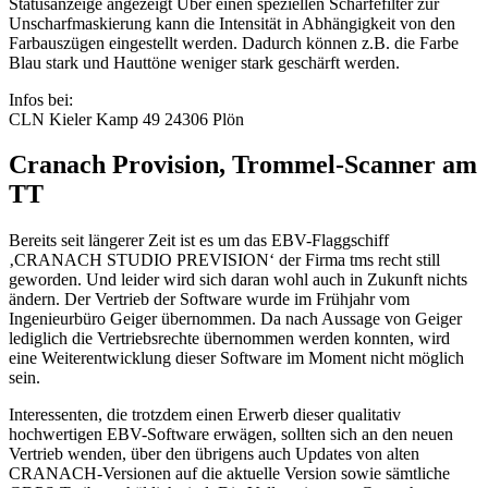
Statusanzeige angezeigt Uber einen speziellen Schärfefilter zur
Unscharfmaskierung kann die Intensität in Abhängigkeit von den
Farbauszügen eingestellt werden. Dadurch können z.B. die Farbe
Blau stark und Hauttöne weniger stark geschärft werden.
Infos bei:
CLN Kieler Kamp 49 24306 Plön
Cranach Provision, Trommel-Scanner am
TT
Bereits seit längerer Zeit ist es um das EBV-Flaggschiff
‚CRANACH STUDIO PREVISION‘ der Firma tms recht still
geworden. Und leider wird sich daran wohl auch in Zukunft nichts
ändern. Der Vertrieb der Software wurde im Frühjahr vom
Ingenieurbüro Geiger übernommen. Da nach Aussage von Geiger
lediglich die Vertriebsrechte übernommen werden konnten, wird
eine Weiterentwicklung dieser Software im Moment nicht möglich
sein.
Interessenten, die trotzdem einen Erwerb dieser qualitativ
hochwertigen EBV-Software erwägen, sollten sich an den neuen
Vertrieb wenden, über den übrigens auch Updates von alten
CRANACH-Versionen auf die aktuelle Version sowie sämtliche