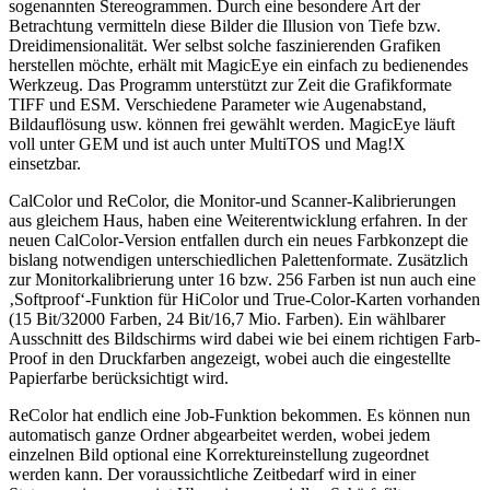
sogenannten Stereogrammen. Durch eine besondere Art der
Betrachtung vermitteln diese Bilder die Illusion von Tiefe bzw.
Dreidimensionalität. Wer selbst solche faszinierenden Grafiken
herstellen möchte, erhält mit MagicEye ein einfach zu bedienendes
Werkzeug. Das Programm unterstützt zur Zeit die Grafikformate
TIFF und ESM. Verschiedene Parameter wie Augenabstand,
Bildauflösung usw. können frei gewählt werden. MagicEye läuft
voll unter GEM und ist auch unter MultiTOS und Mag!X
einsetzbar.
CalColor und ReColor, die Monitor-und Scanner-Kalibrierungen
aus gleichem Haus, haben eine Weiterentwicklung erfahren. In der
neuen CalColor-Version entfallen durch ein neues Farbkonzept die
bislang notwendigen unterschiedlichen Palettenformate. Zusätzlich
zur Monitorkalibrierung unter 16 bzw. 256 Farben ist nun auch eine
‚Softproof‘-Funktion für HiColor und True-Color-Karten vorhanden
(15 Bit/32000 Farben, 24 Bit/16,7 Mio. Farben). Ein wählbarer
Ausschnitt des Bildschirms wird dabei wie bei einem richtigen Farb-
Proof in den Druckfarben angezeigt, wobei auch die eingestellte
Papierfarbe berücksichtigt wird.
ReColor hat endlich eine Job-Funktion bekommen. Es können nun
automatisch ganze Ordner abgearbeitet werden, wobei jedem
einzelnen Bild optional eine Korrektureinstellung zugeordnet
werden kann. Der voraussichtliche Zeitbedarf wird in einer