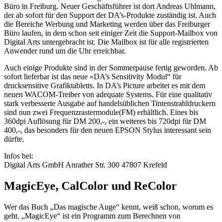
Büro in Freiburg. Neuer Geschäftsführer ist dort Andreas Uhlmann,
der ab sofort für den Support der DA’s-Produkte zuständig ist. Auch
die Bereiche Werbung und Marketing werden über das Freiburger
Büro laufen, in dem schon seit einiger Zeit die Support-Mailbox von
Digital Arts untergebracht ist. Die Mailbox ist für alle registrierten
Anwender rund um die Uhr erreichbar.
Auch einige Produkte sind in der Sommerpause fertig geworden. Ab
sofort lieferbar ist das neue »DA’s Sensitivity Modul“ für
drucksensitive Grafiktabletts. In DA’s Picture arbeitet es mit dem
neuen WACOM-Treiber von adequate Systems. Für eine qualitativ
stark verbesserte Ausgabe auf handelsüblichen Tintenstrahldruckern
sind nun zwei Frequenzrastermodule(FM) erhältlich. Eines bis
360dpi Auflösung für DM 200,-, ein weiteres bis 720dpi für DM
400,-, das besonders für den neuen EPSON Stylus interessant sein
dürfte.
Infos bei:
Digital Arts GmbH Anrather Str. 300 47807 Krefeld
MagicEye, CalColor und ReColor
Wer das Buch „Das magische Auge“ kennt, weiß schon, worum es
geht. „MagicEye“ ist ein Programm zum Berechnen von