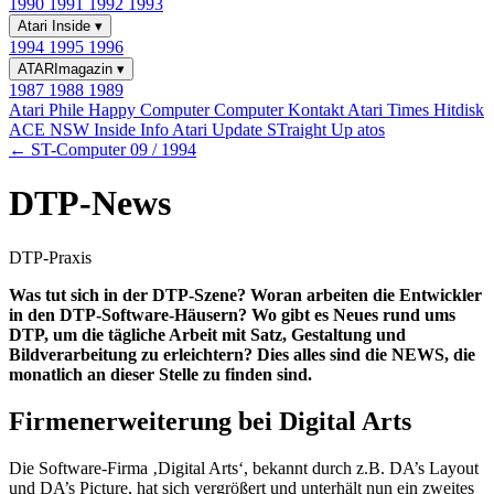
1990
1991
1992
1993
Atari Inside
▾
1994
1995
1996
ATARImagazin
▾
1987
1988
1989
Atari Phile
Happy Computer
Computer Kontakt
Atari Times
Hitdisk
ACE NSW Inside Info
Atari Update
STraight Up
atos
← ST-Computer 09 / 1994
DTP-News
DTP-Praxis
Was tut sich in der DTP-Szene? Woran arbeiten die Entwickler
in den DTP-Software-Häusern? Wo gibt es Neues rund ums
DTP, um die tägliche Arbeit mit Satz, Gestaltung und
Bildverarbeitung zu erleichtern? Dies alles sind die NEWS, die
monatlich an dieser Stelle zu finden sind.
Firmenerweiterung bei Digital Arts
Die Software-Firma ‚Digital Arts‘, bekannt durch z.B. DA’s Layout
und DA’s Picture, hat sich vergrößert und unterhält nun ein zweites