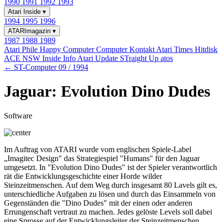
1990
1991
1992
1993
Atari Inside
▾
1994
1995
1996
ATARImagazin
▾
1987
1988
1989
Atari Phile
Happy Computer
Computer Kontakt
Atari Times
Hitdisk
ACE NSW Inside Info
Atari Update
STraight Up
atos
← ST-Computer 09 / 1994
Jaguar: Evolution Dino Dudes
Software
Im Auftrag von ATARI wurde vom englischen Spiele-Label
„Imagitec Design" das Strategiespiel "Humans" für den Jaguar
umgesetzt. In "Evolution Dino Dudes" ist der Spieler verantwortlich
rät die Entwicklungsgeschichte einer Horde wilder
Steinzeitmenschen. Auf dem Weg durch insgesamt 80 Lavels gilt es,
unterschiedliche Aufgaben zu lösen und durch das Einsammeln von
Gegenständen die "Dino Dudes" mit der einen oder anderen
Errungenschaft vertraut zu machen. Jedes gelöste Levels soll dabei
eine Sprosse auf der Entwicklungsleiter der Steinzeitmenschen