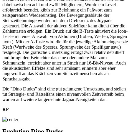
dabei zwischen acht und zwölf Mitgliedern, Wurde ein Level
erfolgreich beendet, gibt's zur Belohnung ein Paßwort zum
zeitsparenden Wiedereinstieg. Die Bewegungsabläufe der
Steinzeitlemminge werden mit dem Drehkreuz des Joypads
gesteuert. Die Auswahl der aktiven Spielfigur kann direkt über die
Zahlentasten erfolgen. Ein Druck auf die B-Taste aktiviert die Icon-
Leiste mit einer Auswahl von Aktionen (Drohen, Werfen, Springen
uvm.). Mit der A-Taste wird die für die jeweilige Aktion eingesetzte
Kraft (Wurfweite des Speeres, Sprungweite der Spielfigur usw.)
festgelegt. Die grafische Umsetzung erfolgt zwar relativ detailliert
und bringt den Betrachter das eine oder andere Mal zum
Schmunzeln, erreicht aber unter in Strich nur 16-Bit-Niveau. Auch
die akustischen Effekte sind sehr amüsant, erinnern aber eher
ungewollt an das Krächzen von Steinzeitmenschen als an
Sprachausgabe.
Die "Dino Dudes" sind eine gut gelungene Umsetzung und stellen
tut Strategie- und Rätselfans einen niveauvollen Zeitvertreib beim
warten auf weitere langersehnte Jaguar-Neuigkeiten dar.
RF
Evolution Dino Dudes