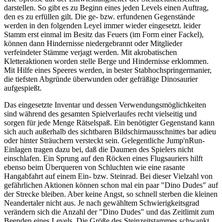
darstellen. So gibt es zu Beginn eines jeden Levels einen Auftrag,
den es zu erfüllen gilt. Die ge- bzw. erfundenen Gegenstände
werden in den folgenden Leyel immer wieder eingesetzt. leider
Stamm erst einmal im Besitz das Feuers (im Form einer Fackel),
können dann Hindernisse niedergebrannt oder Mitglieder
verfeindeter Stämme verjagt werden. Mit akrobatischen
Kletteraktionen worden stelle Berge und Hindernisse erklommen.
Mit Hilfe eines Speeres werden, in bester Stabhochspringermanier,
die tiefsten Abgründe überwunden oder gefräßige Dinosaurier
aufgespießt.
Das eingesetzte Inventar und dessen Verwendungsmöglichkeiten
sind während des gesamten Spielverlaufes recht vielseitig und
sorgen für jede Menge Rätselspaß. Ein benötigter Gegenstand kann
sich auch außerhalb des sichtbaren Bildschirmausschnittes bar adieu
oder hinter Sträuchern versteckt sein. Gelegentliche Jump'nRun-
Einlagen tragen dazu bei, daß die Daumen des Spielers nicht
einschlafen. Ein Sprung auf den Röcken eines Flugsauriers hilft
ebenso beim Überqueren von Schluchten wie eine rasante
Hangabfahrt auf einem Ein- bzw. Steinrad. Bei dieser Vielzahl von
gefährlichen Aktionen können schon mal ein paar "Dino Dudes" auf
der Strecke bleiben. Aber keine Angst, so schnell sterben die kleinen
Neandertaler nicht aus. Je nach gewähltem Schwierigkeitsgrad
verändern sich die Anzahl der "Dino Dudes" und das Zeitlimit zum
Beenden eines Levels. Die Größe des Steinzeitstammes schwankt