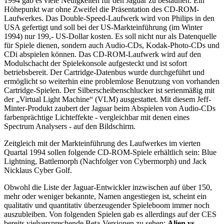
1994 gab es viele Neuigkeiten für den Jaguar zu bestaunen. Ein
Höhepunkt war ohne Zweifel die Präsentation des CD-ROM-
Laufwerkes. Das Double-Speed-Laufwerk wird von Philips in den
USA gefertigt und soll bei der US-Markteinführung (im Winter
1994) nur 199,- US-Dollar kosten. Es soll nicht nur als Datenquelle
für Spiele dienen, sondern auch Audio-CDs, Kodak-Photo-CDs und
CDi abspielen können. Das CD-ROM-Laufwerk wird auf den
Modulschacht der Spielekonsole aufgesteckt und ist sofort
betriebsbereit. Der Cartridge-Datenbus wurde durchgeführt und
ermöglicht so weiterhin eine problemlose Benutzung von vorhanden
Cartridge-Spielen. Der Silberscheibenschlucker ist serienmäßig mit
der „Virtual Light Machine“ (VLM) ausgestattet. Mit diesem Jeff-
Minter-Produkt zaubert der Jaguar beim Abspielen von Audio-CDs
farbenprächtige Lichteffekte - vergleichbar mit denen eines
Spectrum Analysers - auf den Bildschirm.
Zeitgleich mit der Markteinführung des Laufwerkes im vierten
Quartal 1994 sollen folgende CD-ROM-Spiele erhältlich sein: Blue
Lightning, Battlemorph (Nachfolger von Cybermorph) und Jack
Nicklaus Cyber Golf.
Obwohl die Liste der Jaguar-Entwickler inzwischen auf über 150,
mehr oder weniger bekannte, Namen angestiegen ist, scheint ein
qualitativ und quantitativ überzeugender Spieleboom immer noch
auszubleiben. Von folgenden Spielen gab es allerdings auf der CES
bereits vielversprechende Beta-Versionen zu sehen:
Alien vs.