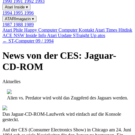
1990
1991
1992
1993
Atari Inside
▾
1994
1995
1996
ATARImagazin
▾
1987
1988
1989
Atari Phile
Happy Computer
Computer Kontakt
Atari Times
Hitdisk
ACE NSW Inside Info
Atari Update
STraight Up
atos
← ST-Computer 09 / 1994
News von der CES: Jaguar-
CD-ROM
Aktuelles
Alien vs. Predator wird wohl das Zugpferd des Jaguars werden.
Das Jaguar-CD-ROM-Laufwerk wird einfach auf die Konsole
gesteckt.
Auf der CES (Consumer Electronics Show) in Chicago am 24. Juni