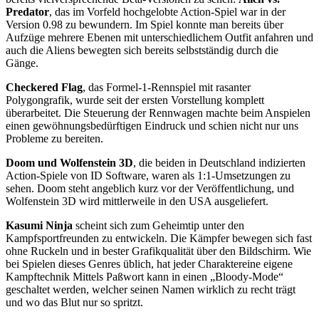
Predator
, das im Vorfeld hochgelobte Action-Spiel war in der
Version 0.98 zu bewundern. Im Spiel konnte man bereits über
Aufzüge mehrere Ebenen mit unterschiedlichem Outfit anfahren und
auch die Aliens bewegten sich bereits selbstständig durch die
Gänge.
Checkered Flag
, das Formel-1-Rennspiel mit rasanter
Polygongrafik, wurde seit der ersten Vorstellung komplett
überarbeitet. Die Steuerung der Rennwagen machte beim Anspielen
einen gewöhnungsbedürftigen Eindruck und schien nicht nur uns
Probleme zu bereiten.
Doom und Wolfenstein 3D
, die beiden in Deutschland indizierten
Action-Spiele von ID Software, waren als 1:1-Umsetzungen zu
sehen. Doom steht angeblich kurz vor der Veröffentlichung, und
Wolfenstein 3D wird mittlerweile in den USA ausgeliefert.
Kasumi Ninja
scheint sich zum Geheimtip unter den
Kampfsportfreunden zu entwickeln. Die Kämpfer bewegen sich fast
ohne Ruckeln und in bester Grafikqualität über den Bildschirm. Wie
bei Spielen dieses Genres üblich, hat jeder Charaktereine eigene
Kampftechnik Mittels Paßwort kann in einen „Bloody-Mode“
geschaltet werden, welcher seinen Namen wirklich zu recht trägt
und wo das Blut nur so spritzt.