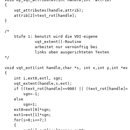
{

    vqt_attributes(handle,attrib); 

    attrib[2]=text_rot[handle];

}

/*

    Stufe 1: benutzt wird die VDI-eigene 

             vqt_extent()-Routine 

             arbeitet nur vernünftig bei 

             links oben ausgerichteten Texten

*/

void vqt_ext1(int handle,char *s, int x,int y,int *ext
{

    int i,ext0,extl, sgn; 

    vqt_extent(handle,s,ext); 

    if ((text_rot[handle]==900) || (text_rot[handle]==
        sgn=-1; 

    else 

        sgn=1; 

    ext0=ext[0]*sgn; 

    ext1=ext[1]*sgn; 

    for(i=0;i<=7;)

    {
