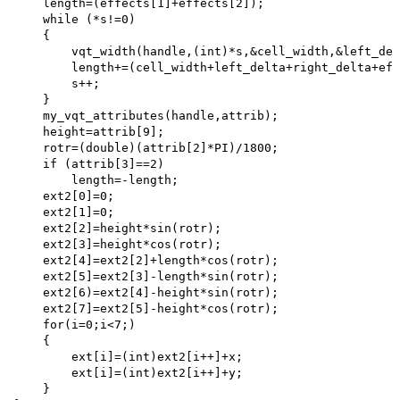
    length=(effects[1]+effects[2]);

    while (*s!=0)

    {

        vqt_width(handle,(int)*s,&cell_width,&left_del
        length+=(cell_width+left_delta+right_delta+eff
        s++;

    }

    my_vqt_attributes(handle,attrib);

    height=attrib[9];

    rotr=(double)(attrib[2]*PI)/1800;

    if (attrib[3]==2) 

        length=-length; 

    ext2[0]=0; 

    ext2[1]=0;

    ext2[2]=height*sin(rotr); 

    ext2[3]=height*cos(rotr); 

    ext2[4]=ext2[2]+length*cos(rotr); 

    ext2[5]=ext2[3]-length*sin(rotr); 

    ext2[6)=ext2[4]-height*sin(rotr); 

    ext2[7]=ext2[5]-height*cos(rotr);

    for(i=0;i<7;)

    {

        ext[i]=(int)ext2[i++]+x; 

        ext[i]=(int)ext2[i++]+y;

    }
