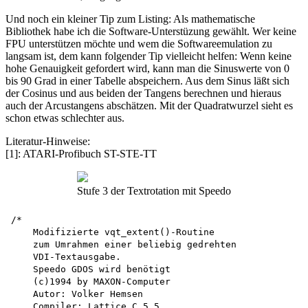
Und noch ein kleiner Tip zum Listing: Als mathematische
Bibliothek habe ich die Software-Unterstüzung gewählt. Wer keine
FPU unterstützen möchte und wem die Softwareemulation zu
langsam ist, dem kann folgender Tip vielleicht helfen: Wenn keine
hohe Genauigkeit gefordert wird, kann man die Sinuswerte von 0
bis 90 Grad in einer Tabelle abspeichern. Aus dem Sinus läßt sich
der Cosinus und aus beiden der Tangens berechnen und hieraus
auch der Arcustangens abschätzen. Mit der Quadratwurzel sieht es
schon etwas schlechter aus.
Literatur-Hinweise:
[1]: ATARI-Profibuch ST-STE-TT
Stufe 3 der Textrotation mit Speedo
/*

    Modifizierte vqt_extent()-Routine 

    zum Umrahmen einer beliebig gedrehten 

    VDI-Textausgabe.

    Speedo GDOS wird benötigt 

    (c)1994 by MAXON-Computer 

    Autor: Volker Hemsen 

    Compiler: Lattice C 5.5
