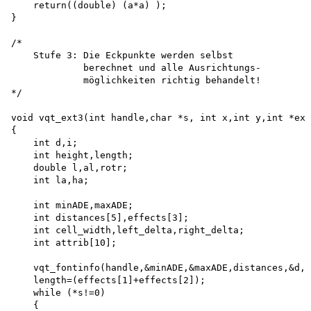
    return((double) (a*a) );

}

/*

    Stufe 3: Die Eckpunkte werden selbst

             berechnet und alle Ausrichtungs-

             möglichkeiten richtig behandelt!

*/

void vqt_ext3(int handle,char *s, int x,int y,int *ext
{

    int d,i;

    int height,length; 

    double l,al,rotr; 

    int la,ha;

    int minADE,maxADE;

    int distances[5],effects[3];

    int cell_width,left_delta,right_delta;

    int attrib[10];

    vqt_fontinfo(handle,&minADE,&maxADE,distances,&d,e
    length=(effects[1]+effects[2]); 

    while (*s!=0)

    {
