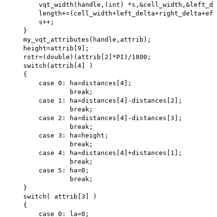
        vqt_width(handle,(int) *s,&cell_width,&left_de
        length+=(cell_width+left_delta+right_delta+eff
        s++;

    }

    my_vqt_attributes(handle,attrib); 

    height=attrib[9]; 

    rotr=(double)(attrib[2]*PI)/1800; 

    switch(attrib[4] )

    {

        case 0: ha=distances[4]; 

                break;

        case 1: ha=distances[4]-distances[2]; 

                break;

        case 2: ha=distances[4]-distances[3];

                break; 

        case 3: ha=height; 

                break;

        case 4: ha=distances[4]+distances[1];

                break; 

        case 5: ha=0;

                break;

    }

    switch( attrib[3] )

    {

        case 0: la=0;
