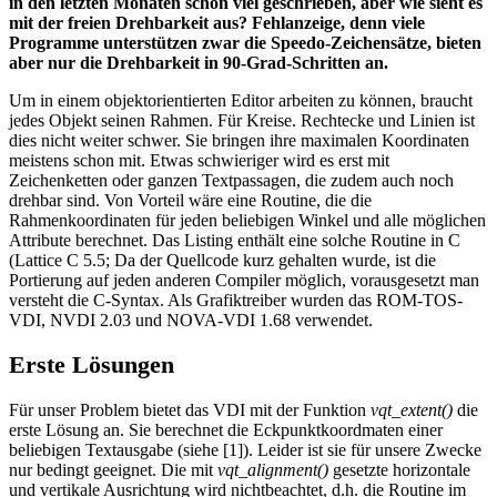
in den letzten Monaten schon viel geschrieben, aber wie sieht es
mit der freien Drehbarkeit aus? Fehlanzeige, denn viele
Programme unterstützen zwar die Speedo-Zeichensätze, bieten
aber nur die Drehbarkeit in 90-Grad-Schritten an.
Um in einem objektorientierten Editor arbeiten zu können, braucht
jedes Objekt seinen Rahmen. Für Kreise. Rechtecke und Linien ist
dies nicht weiter schwer. Sie bringen ihre maximalen Koordinaten
meistens schon mit. Etwas schwieriger wird es erst mit
Zeichenketten oder ganzen Textpassagen, die zudem auch noch
drehbar sind. Von Vorteil wäre eine Routine, die die
Rahmenkoordinaten für jeden beliebigen Winkel und alle möglichen
Attribute berechnet. Das Listing enthält eine solche Routine in C
(Lattice C 5.5; Da der Quellcode kurz gehalten wurde, ist die
Portierung auf jeden anderen Compiler möglich, vorausgesetzt man
versteht die C-Syntax. Als Grafiktreiber wurden das ROM-TOS-
VDI, NVDI 2.03 und NOVA-VDI 1.68 verwendet.
Erste Lösungen
Für unser Problem bietet das VDI mit der Funktion
vqt_extent()
die
erste Lösung an. Sie berechnet die Eckpunktkoordmaten einer
beliebigen Textausgabe (siehe [1]). Leider ist sie für unsere Zwecke
nur bedingt geeignet. Die mit
vqt_alignment()
gesetzte horizontale
und vertikale Ausrichtung wird nichtbeachtet, d.h. die Routine im