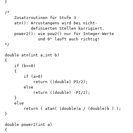
}

/*

    Zusatzroutinen für Stufe 3 

    atn(): Arcustangens wird bei nicht-

           definierten Stellen korrigiert. 

    power2(): wie pow2() nur für Integer-Werte 

              und 0" lauft auch richtig!

*/

double atn(int a,int b)

{

    if (b==0)

    {

        if (a>0)

            return ((double) PI/2); 

        else

            return ((double) -PI/2);

    }

    else

        return ( atan( (double)a / (double)b ) );

}

double power2(int a) 

{
