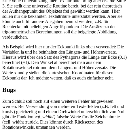
Eine volle Unterstützung aller Textattribute bringt aber erst die Stufe
3. Sie stellt eine universelle Routine bereit, bei der rein theoretisch
der Aufhängepunkt des Objektes frei gewählt werden kann. Hier
sollen nur die bekannten Textattribute unterstützt werden. Aber sie
könnte auch für andere Ausgaben benutzt werden, z.B. für
Rechtecke mit beliebigen Angriffspunkten. Die Ansätze zu den
trigonometrischen Berechnungen soll die beigelegte Abbildung
verdeutlichen.
Als Beispiel wird hier nur der Eckpunkt links oben verwendet: Die
Variablen la und ha beinhalten den Längen- und Höhenversatz.
Hieraus wird über den Satz des Pythagoras die Länge zur Ecke (0,1)
berechnet (=1). Den Winkel al berechnet man aus dem
Rotationswinkel rotr und dem Längen- und Höhenversatz. Die
Werte x und y stellen die kartesischen Koordinaten für diesen
Eckpunkt dar. Ich möchte wetten, daß es auch einfacher geht.
Bugs
Zum Schluß soll noch auf einen weiteren Fehler hingewiesen
werden: Bei Verwendung von mehreren Texteffekten (z.B. fett und
kursiv) gleichzeitig und einem Drehwinkel unterschiedlich von Null
gibt die Funktion
vqt_width()
falsche Werte für die Zeichenbreite
(cell_width) zurück. Dies könnte durch Rücksetzen des
Rotationswinkels, umgangen werden.