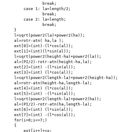
                break; 

        case 1: la=length/2;

                break; 

        case 2: la=length; 

                break;  

    }

    l=sqrt(power2(la)+power2(ha)); 

    al=rotr-atn( ha,la ); 

    ext[0]=(int)-(l*cos(al)); 

    ext[1]=(int)(l*sin(al)); 

    l=sqrt(power2(height-ha)+power2(la)); 

    al=(PI/2)-rotr-atn(height-ha,la); 

    ext[2]=(int) -(l*sin(al)); 

    ext[3]=(int) (l*cos(al));

    l=sqrt(power2(length-la)+power2(height-ha));

    al=rotr-atn(height-ha,length-la);

    ext[4]=(int) (l*cos(al));

    ext[5]=(int) -(l*sin(al));

    l=sqrt(power2(length-la)+power2(ha));

    al=(PI/2)-rotr-atn(ha,length-la);

    ext[6]=(int) (l*sin(al));

    ext[7]=(int) -(l*cos(al));

    for(i=0;i<=7;)

    {

        ext[i++]+=x; 
