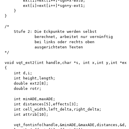
        ext[i]=ext[i++]*sgn+x-ext0; 

        ext[i]=ext[i++]*sgn+y-ext1;

    }

}

/*

    Stufe 2: Die Eckpunkte werden selbst

             berechnet, arbeitet nur vernünftig

             bei links oder rechts oben 

             ausgerichteten Texten

*/

void vqt_ext2(int handle,char *s, int x,int y,int *ext
{

    int d,i;

    int height,length; 

    double ext2[8]; 

    double rotr;

    int minADE,maxADE;

    int distances[5],effects[3];

    int cell_width,left_delta,right_delta;

    int attrib[10];

    vqt_fontinfo(handle,&minADE,&maxADE,distances,&d,e