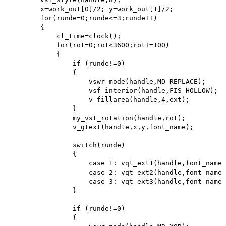
        x=work_out[0]/2; y=work_out[1]/2; 

        for(runde=0;runde<=3;runde++)

        {

            cl_time=clock();

            for(rot=0;rot<3600;rot+=100)

            {

                if (runde!=0)

                {

                    vswr_mode(handle,MD_REPLACE); 

                    vsf_interior(handle,FIS_HOLLOW); 

                    v_fillarea(handle,4,ext);

                }

                my_vst_rotation(handle,rot); 

                v_gtext(handle,x,y,font_name);

                switch(runde)

                {

                    case 1: vqt_ext1(handle,font_name,
                    case 2: vqt_ext2(handle,font_name,
                    case 3: vqt_ext3(handle,font_name,
                }

                if (runde!=0)

                {
