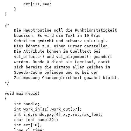
        ext[i++]+=y;

    }

}

/*

    Die Hauptroutine soll die Punktionstätigkeit 

    beweisen. Es wird ein Text in 10 Grad 

    Schritten gedreht und schwarz unterlegt.

    Dies könnte z.B. einen Curser darstellen.

    Die Attribute können im Quelltext bei 

    vst_effects() und vst_alignment() geändert 

    werden. Runde 0 dient als Leerlauf, damit 

    sich bereits die Bitmaps aller Zeichen im 

    Speedo-Cache befinden und so bei der 

    Zeitmessung Chancengleichheit gewahrt bleibt.

*/

void main(void)

{

    int handle;

    int work_in[11],work_out(57];

    int i,d,runde,pxy[4],x,y,rot,max_font;

    char font_name[32];

    int ext[10];

    long cl_time;
