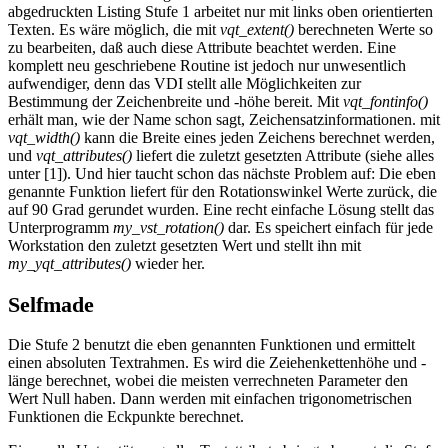
abgedruckten Listing Stufe 1 arbeitet nur mit links oben orientierten
Texten. Es wäre möglich, die mit
vqt_extent()
berechneten Werte so
zu bearbeiten, daß auch diese Attribute beachtet werden. Eine
komplett neu geschriebene Routine ist jedoch nur unwesentlich
aufwendiger, denn das VDI stellt alle Möglichkeiten zur
Bestimmung der Zeichenbreite und -höhe bereit. Mit
vqt_fontinfo()
erhält man, wie der Name schon sagt, Zeichensatzinformationen. mit
vqt_width()
kann die Breite eines jeden Zeichens berechnet werden,
und
vqt_attributes()
liefert die zuletzt gesetzten Attribute (siehe alles
unter [1]). Und hier taucht schon das nächste Problem auf: Die eben
genannte Funktion liefert für den Rotationswinkel Werte zurück, die
auf 90 Grad gerundet wurden. Eine recht einfache Lösung stellt das
Unterprogramm
my_vst_rotation()
dar. Es speichert einfach für jede
Workstation den zuletzt gesetzten Wert und stellt ihn mit
my_yqt_attributes()
wieder her.
Selfmade
Die Stufe 2 benutzt die eben genannten Funktionen und ermittelt
einen absoluten Textrahmen. Es wird die Zeiehenkettenhöhe und -
länge berechnet, wobei die meisten verrechneten Parameter den
Wert Null haben. Dann werden mit einfachen trigonometrischen
Funktionen die Eckpunkte berechnet.