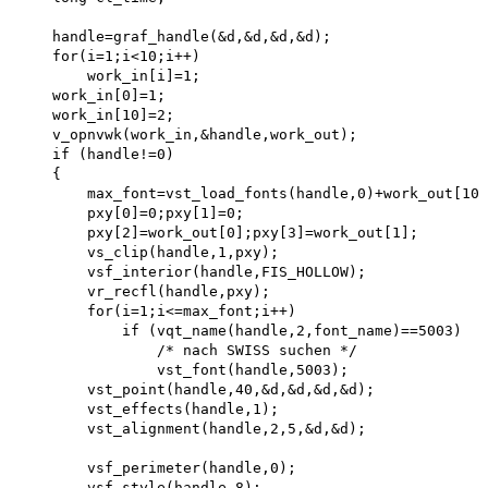
    handle=graf_handle(&d,&d,&d,&d); 

    for(i=1;i<10;i++) 

        work_in[i]=1; 

    work_in[0]=1; 

    work_in[10]=2;

    v_opnvwk(work_in,&handle,work_out); 

    if (handle!=0)

    {

        max_font=vst_load_fonts(handle,0)+work_out[10]
        pxy[0]=0;pxy[1]=0;

        pxy[2]=work_out[0];pxy[3]=work_out[1]; 

        vs_clip(handle,1,pxy); 

        vsf_interior(handle,FIS_HOLLOW); 

        vr_recfl(handle,pxy); 

        for(i=1;i<=max_font;i++)

            if (vqt_name(handle,2,font_name)==5003) 

                /* nach SWISS suchen */ 

                vst_font(handle,5003); 

        vst_point(handle,40,&d,&d,&d,&d); 

        vst_effects(handle,1); 

        vst_alignment(handle,2,5,&d,&d);

        vsf_perimeter(handle,0); 

        vsf_style(handle,8); 
