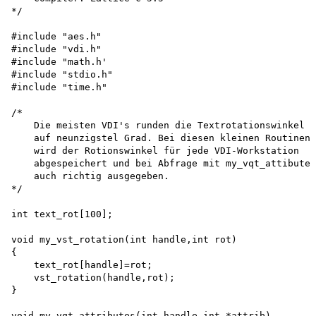
*/

#include "aes.h"

#include "vdi.h" 

#include "math.h'

#include "stdio.h"

#include "time.h"

/*

    Die meisten VDI's runden die Textrotationswinkel 

    auf neunzigstel Grad. Bei diesen kleinen Routinen 

    wird der Rotionswinkel für jede VDI-Workstation 

    abgespeichert und bei Abfrage mit my_vqt_attibutes
    auch richtig ausgegeben.

*/

int text_rot[100];

void my_vst_rotation(int handle,int rot)

{

    text_rot[handle]=rot; 

    vst_rotation(handle,rot);

}

void my_vqt_attributes(int handle,int *attrib)
