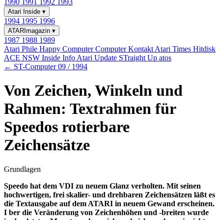
1990
1991
1992
1993
Atari Inside
▾
1994
1995
1996
ATARImagazin
▾
1987
1988
1989
Atari Phile
Happy Computer
Computer Kontakt
Atari Times
Hitdisk
ACE NSW Inside Info
Atari Update
STraight Up
atos
← ST-Computer 09 / 1994
Von Zeichen, Winkeln und
Rahmen: Textrahmen für
Speedos rotierbare
Zeichensätze
Grundlagen
Speedo hat dem VDI zu neuem Glanz verholten. Mit seinen
hochwertigen, frei skalier- und drehbaren Zeichensätzen läßt es
die Textausgabe auf dem ATARI in neuem Gewand erscheinen.
I ber die Veränderung von Zeichenhöhen und -breiten wurde