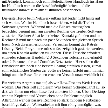
mit Adapter), kommt noch ein mittelprächtiges Handbuch ins Haus.
Im Handbuch werden die Anschlußmöglichkeiten und die
Installationshinweise relativ ausführlich beschrieben.
Die erste Hürde beim Netzwerkaufbau läßt leider nicht lange auf
sich warten. Wie im Handbuch beschrieben, wird die Treiber-
Software gestartet. Während man die Bildschirmausgaben
betrachtet, beginnt man am zweiten Rechner die Treiber-Software
zu starten. Rechner A hat leider keinen Kontakt gefunden und an
Rechner B muß man nach ein paar Sekunden den gleichen Spruch
lesen. Nach diversen erfolglosen Versuchen kommt des Rätsels
Lösung. Beide Programme müssen fast zeitgleich gestartet werden,
um einen Kontakt aufbauen zu können. Diese Tatsache erfordert
entweder schnelles Handeln (2-3 Sekunden Toleranz sind erlaubt)
oder 2 Personen, die auf Zuruf das Netz starten. Hier sollten die
Entwickler sich noch eine bessere Lösung einfallen lassen, zumal
ein nachträgliches Starten der Software keinen Erfolg mehr mit sich
bringt und ein Reset für einen erneuten Versuch unausweichlich ist!
Ein weiteres Ärgernis trat auf, als wir How-Fast ans Werk lassen
wollten. Das Netz ließ auf diesem Weg keinen Schreibzugriff zu, so
daß wir Ihnen nur einen Lese-Test anbieten können. Übers Desktop
war ein Kopieren und Verschieben ohne Probleme möglich.
Allerdings war der passive Rechner so stark mit dem Netzbetrieb
beschäftigt, daß ein Weiterarbeiten mit ihm völlig unmöglich war.