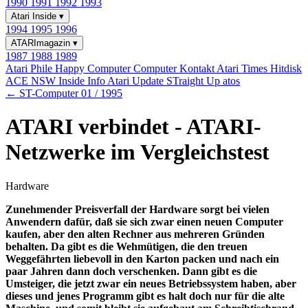
1990
1991
1992
1993
Atari Inside
▾
1994
1995
1996
ATARImagazin
▾
1987
1988
1989
Atari Phile
Happy Computer
Computer Kontakt
Atari Times
Hitdisk
ACE NSW Inside Info
Atari Update
STraight Up
atos
← ST-Computer 01 / 1995
ATARI verbindet - ATARI-
Netzwerke im Vergleichstest
Hardware
Zunehmender Preisverfall der Hardware sorgt bei vielen
Anwendern dafür, daß sie sich zwar einen neuen Computer
kaufen, aber den alten Rechner aus mehreren Gründen
behalten. Da gibt es die Wehmütigen, die den treuen
Weggefährten liebevoll in den Karton packen und nach ein
paar Jahren dann doch verschenken. Dann gibt es die
Umsteiger, die jetzt zwar ein neues Betriebssystem haben, aber
dieses und jenes Programm gibt es halt doch nur für die alte