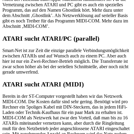
Vernetzung zwischen ATARI und PC gibt es auch ein spezielles
Programm, das auf den Namen Ghostlink hört. Mehr dazu unter
dem Abschnitt ‚Ghostlink’. Als Netzwerklösung auf serieller Basis
gibt es noch Treiber für das Programm MIDI-COM. Mehr dazu im
Abschnitt ‚MIDI-COM’.
ATARI sucht ATARI/PC (parallel)
Smart-Net ist zur Zeit die einzige parallele Verbindungsmöglichkeit
zwischen ATARIs und auf Wunsch auch zu einem PC. Aber auch
hier ist nur ein Zwei-Rechner-Betrieb möglich. Die Transferrate ist
zwar schon höher als bei der seriellen Schnittstelle, aber noch nicht
gerade umwerfend.
ATARI sucht ATARI (MIDI)
Bereits in der ST-Computer vorgestellt haben wir das Netzwerk
MIDI-COM. Die Kosten dafür sind sehr gering. Benötigt wird pro
Rechner ein 5poliges Kabel mit DIN-Steckern, das in jedem HiFi-
Laden oder Technik-Kaufhaus für ein paar Mark zu erhalten ist.
MIDI-COM als Netzwerk hat zwar den Vorteil, daß man bis zu 16
ATARIs miteinander vernetzen kann, aber durch die Ringleitung
muß für den Netzbetrieb jeder angeschlossene ATARI eingeschaltet
sein. Mit zunehmender Anzahl an Rechnern wird das Netz zudem