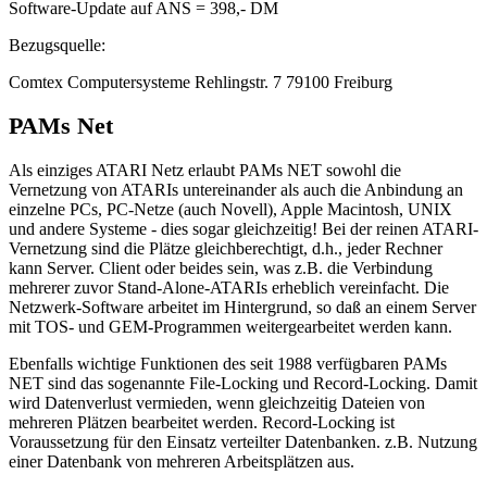
Software-Update auf ANS = 398,- DM
Bezugsquelle:
Comtex Computersysteme Rehlingstr. 7 79100 Freiburg
PAMs Net
Als einziges ATARI Netz erlaubt PAMs NET sowohl die
Vernetzung von ATARIs untereinander als auch die Anbindung an
einzelne PCs, PC-Netze (auch Novell), Apple Macintosh, UNIX
und andere Systeme - dies sogar gleichzeitig! Bei der reinen ATARI-
Vernetzung sind die Plätze gleichberechtigt, d.h., jeder Rechner
kann Server. Client oder beides sein, was z.B. die Verbindung
mehrerer zuvor Stand-Alone-ATARIs erheblich vereinfacht. Die
Netzwerk-Software arbeitet im Hintergrund, so daß an einem Server
mit TOS- und GEM-Programmen weitergearbeitet werden kann.
Ebenfalls wichtige Funktionen des seit 1988 verfügbaren PAMs
NET sind das sogenannte File-Locking und Record-Locking. Damit
wird Datenverlust vermieden, wenn gleichzeitig Dateien von
mehreren Plätzen bearbeitet werden. Record-Locking ist
Voraussetzung für den Einsatz verteilter Datenbanken. z.B. Nutzung
einer Datenbank von mehreren Arbeitsplätzen aus.