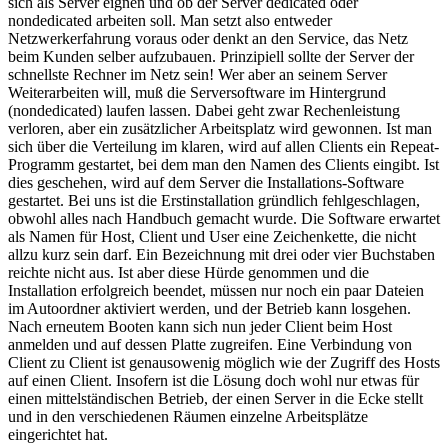
sich als Server eignen und ob der Server dedicated oder
nondedicated arbeiten soll. Man setzt also entweder
Netzwerkerfahrung voraus oder denkt an den Service, das Netz
beim Kunden selber aufzubauen. Prinzipiell sollte der Server der
schnellste Rechner im Netz sein! Wer aber an seinem Server
Weiterarbeiten will, muß die Serversoftware im Hintergrund
(nondedicated) laufen lassen. Dabei geht zwar Rechenleistung
verloren, aber ein zusätzlicher Arbeitsplatz wird gewonnen. Ist man
sich über die Verteilung im klaren, wird auf allen Clients ein Repeat-
Programm gestartet, bei dem man den Namen des Clients eingibt. Ist
dies geschehen, wird auf dem Server die Installations-Software
gestartet. Bei uns ist die Erstinstallation gründlich fehlgeschlagen,
obwohl alles nach Handbuch gemacht wurde. Die Software erwartet
als Namen für Host, Client und User eine Zeichenkette, die nicht
allzu kurz sein darf. Ein Bezeichnung mit drei oder vier Buchstaben
reichte nicht aus. Ist aber diese Hürde genommen und die
Installation erfolgreich beendet, müssen nur noch ein paar Dateien
im Autoordner aktiviert werden, und der Betrieb kann losgehen.
Nach erneutem Booten kann sich nun jeder Client beim Host
anmelden und auf dessen Platte zugreifen. Eine Verbindung von
Client zu Client ist genausowenig möglich wie der Zugriff des Hosts
auf einen Client. Insofern ist die Lösung doch wohl nur etwas für
einen mittelständischen Betrieb, der einen Server in die Ecke stellt
und in den verschiedenen Räumen einzelne Arbeitsplätze
eingerichtet hat.