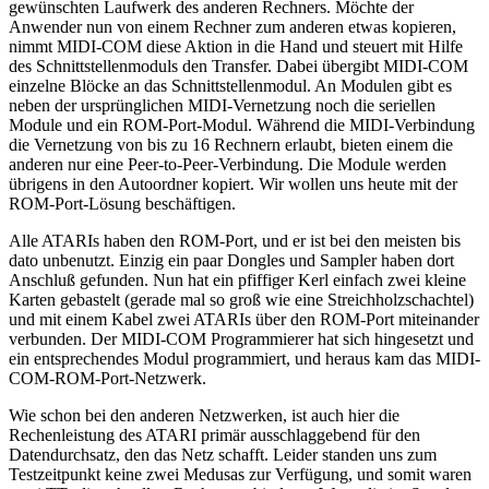
gewünschten Laufwerk des anderen Rechners. Möchte der
Anwender nun von einem Rechner zum anderen etwas kopieren,
nimmt MIDI-COM diese Aktion in die Hand und steuert mit Hilfe
des Schnittstellenmoduls den Transfer. Dabei übergibt MIDI-COM
einzelne Blöcke an das Schnittstellenmodul. An Modulen gibt es
neben der ursprünglichen MIDI-Vernetzung noch die seriellen
Module und ein ROM-Port-Modul. Während die MIDI-Verbindung
die Vernetzung von bis zu 16 Rechnern erlaubt, bieten einem die
anderen nur eine Peer-to-Peer-Verbindung. Die Module werden
übrigens in den Autoordner kopiert. Wir wollen uns heute mit der
ROM-Port-Lösung beschäftigen.
Alle ATARIs haben den ROM-Port, und er ist bei den meisten bis
dato unbenutzt. Einzig ein paar Dongles und Sampler haben dort
Anschluß gefunden. Nun hat ein pfiffiger Kerl einfach zwei kleine
Karten gebastelt (gerade mal so groß wie eine Streichholzschachtel)
und mit einem Kabel zwei ATARIs über den ROM-Port miteinander
verbunden. Der MIDI-COM Programmierer hat sich hingesetzt und
ein entsprechendes Modul programmiert, und heraus kam das MIDI-
COM-ROM-Port-Netzwerk.
Wie schon bei den anderen Netzwerken, ist auch hier die
Rechenleistung des ATARI primär ausschlaggebend für den
Datendurchsatz, den das Netz schafft. Leider standen uns zum
Testzeitpunkt keine zwei Medusas zur Verfügung, und somit waren