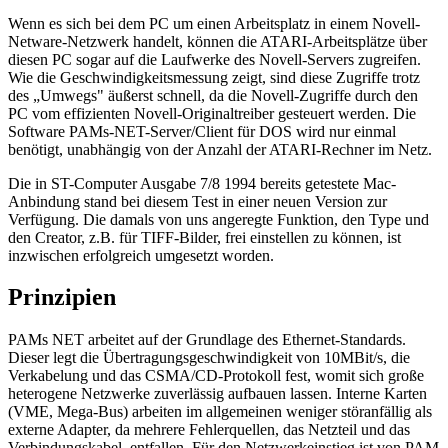
Wenn es sich bei dem PC um einen Arbeitsplatz in einem Novell-
Netware-Netzwerk handelt, können die ATARI-Arbeitsplätze über
diesen PC sogar auf die Laufwerke des Novell-Servers zugreifen.
Wie die Geschwindigkeitsmessung zeigt, sind diese Zugriffe trotz
des „Umwegs" äußerst schnell, da die Novell-Zugriffe durch den
PC vom effizienten Novell-Originaltreiber gesteuert werden. Die
Software PAMs-NET-Server/Client für DOS wird nur einmal
benötigt, unabhängig von der Anzahl der ATARI-Rechner im Netz.
Die in ST-Computer Ausgabe 7/8 1994 bereits getestete Mac-
Anbindung stand bei diesem Test in einer neuen Version zur
Verfügung. Die damals von uns angeregte Funktion, den Type und
den Creator, z.B. für TIFF-Bilder, frei einstellen zu können, ist
inzwischen erfolgreich umgesetzt worden.
Prinzipien
PAMs NET arbeitet auf der Grundlage des Ethernet-Standards.
Dieser legt die Übertragungsgeschwindigkeit von 10MBit/s, die
Verkabelung und das CSMA/CD-Protokoll fest, womit sich große
heterogene Netzwerke zuverlässig aufbauen lassen. Interne Karten
(VME, Mega-Bus) arbeiten im allgemeinen weniger störanfällig als
externe Adapter, da mehrere Fehlerquellen, das Netzteil und das
Verbindungskabel, entfallen. Für den Netzwerkeinstieg ist von PAM