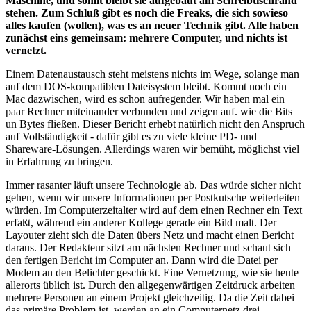
Maschine, und somit bleibt sie aufgebaut am Schreibtischrand
stehen. Zum Schluß gibt es noch die Freaks, die sich sowieso
alles kaufen (wollen), was es an neuer Technik gibt. Alle haben
zunächst eins gemeinsam: mehrere Computer, und nichts ist
vernetzt.
Einem Datenaustausch steht meistens nichts im Wege, solange man
auf dem DOS-kompatiblen Dateisystem bleibt. Kommt noch ein
Mac dazwischen, wird es schon aufregender. Wir haben mal ein
paar Rechner miteinander verbunden und zeigen auf. wie die Bits
un Bytes fließen. Dieser Bericht erhebt natürlich nicht den Anspruch
auf Vollständigkeit - dafür gibt es zu viele kleine PD- und
Shareware-Lösungen. Allerdings waren wir bemüht, möglichst viel
in Erfahrung zu bringen.
Immer rasanter läuft unsere Technologie ab. Das würde sicher nicht
gehen, wenn wir unsere Informationen per Postkutsche weiterleiten
würden. Im Computerzeitalter wird auf dem einen Rechner ein Text
erfaßt, während ein anderer Kollege gerade ein Bild malt. Der
Layouter zieht sich die Daten übers Netz und macht einen Bericht
daraus. Der Redakteur sitzt am nächsten Rechner und schaut sich
den fertigen Bericht im Computer an. Dann wird die Datei per
Modem an den Belichter geschickt. Eine Vernetzung, wie sie heute
allerorts üblich ist. Durch den allgegenwärtigen Zeitdruck arbeiten
mehrere Personen an einem Projekt gleichzeitig. Da die Zeit dabei
das primäre Problem ist, werden an ein Computernetz drei