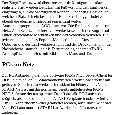
Der Zugriffsschutz wird über eine zentrale Konfigurationsdatei
realisiert. Hier werden Benutzer mit Paßwort und den Laufwerken
eingetragen, auf die Sie zugreifen können. Unabhängig davon, an
welchem Platz sich ein bestimmter Benutzer einloggt. findet er
überall die gleiche Umgebung seiner Laufwerke,
Autoordnerprogramme. ACCs usw. vor. Die Rechner booten übers
Netz. Zum Schutz einzelner Laufwerke lassen sich der Zugriff auf
Unterverzeichnisse beschränken und das Schreiben verbieten. Ein
jederzeit zugängliches Pop-Up-Menü erlaubt die Einstellung einiger
Optionen u.a. der Laufwerksbelegung und der Druckumleitung. den
Nachrichtenaustausch und die Fernsteuerung anderer ATARI-
Arbeitsplätze übers Netz mit Bildschirm, Maus und Tastatur.
PCs im Netz
Zur PC Anbindung dient die Software PAMs NET-Server/Client für
DOS, die mit allen PC-Standardnetzkarten arbeitet. Sie arbeitet mit
geringem Speicherplatzverbrauch resident im Hintergrund. Vom
ATARI-Netz ist mit der normalen, bereits mitgelieferten PAMs-
NET-Software der transparente Zugriff auf alle PC-Laufwerke
möglich, als ob es sich um eine ATARI-Festplatte handeln würde.
Am PC kann zudem weiter gearbeitet werden, auch unter Windows!
Vom PC kann man auf ATARI Laufwerke ebenfalls transparent
zugreifen.