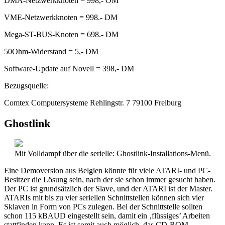
DMA-Netzwerkknoten = 998,- OM
VME-Netzwerkknoten = 998.- DM
Mega-ST-BUS-Knoten = 698.- DM
50Ohm-Widerstand = 5,- DM
Software-Update auf Novell = 398,- DM
Bezugsquelle:
Comtex Computersysteme Rehlingstr. 7 79100 Freiburg
Ghostlink
Mit Volldampf über die serielle: Ghostlink-Installations-Menü.
Eine Demoversion aus Belgien könnte für viele ATARI- und PC-
Besitzer die Lösung sein, nach der sie schon immer gesucht haben.
Der PC ist grundsätzlich der Slave, und der ATARI ist der Master.
ATARIs mit bis zu vier seriellen Schnittstellen können sich vier
Sklaven in Form von PCs zulegen. Bei der Schnittstelle sollten
schon 115 kBAUD eingestellt sein, damit ein ‚flüssiges’ Arbeiten
stattfinden kann. Es ist somit auch möglich, das CD-ROM-