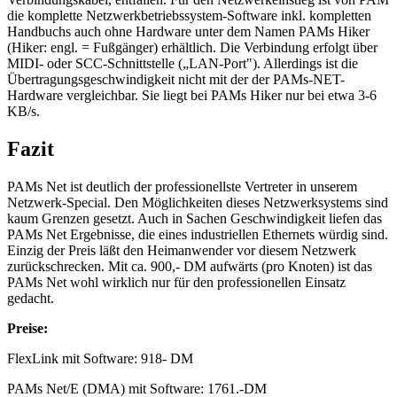
die komplette Netzwerkbetriebssystem-Software inkl. kompletten
Handbuchs auch ohne Hardware unter dem Namen PAMs Hiker
(Hiker: engl. = Fußgänger) erhältlich. Die Verbindung erfolgt über
MIDI- oder SCC-Schnittstelle („LAN-Port"). Allerdings ist die
Übertragungsgeschwindigkeit nicht mit der der PAMs-NET-
Hardware vergleichbar. Sie liegt bei PAMs Hiker nur bei etwa 3-6
KB/s.
Fazit
PAMs Net ist deutlich der professionellste Vertreter in unserem
Netzwerk-Special. Den Möglichkeiten dieses Netzwerksystems sind
kaum Grenzen gesetzt. Auch in Sachen Geschwindigkeit liefen das
PAMs Net Ergebnisse, die eines industriellen Ethernets würdig sind.
Einzig der Preis läßt den Heimanwender vor diesem Netzwerk
zurückschrecken. Mit ca. 900,- DM aufwärts (pro Knoten) ist das
PAMs Net wohl wirklich nur für den professionellen Einsatz
gedacht.
Preise:
FlexLink mit Software: 918- DM
PAMs Net/E (DMA) mit Software: 1761.-DM