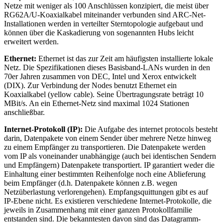
Netze mit weniger als 100 Anschlüssen konzipiert, die meist über
RG62A/U-Koaxialkabel miteinander verbunden sind ARC-Net-
Installationen werden in verteilter Sterntopologie aufgebaut und
können über die Kaskadierung von sogenannten Hubs leicht
erweitert werden.
Ethernet:
Ethernet ist das zur Zeit am häufigsten installierte lokale
Netz. Die Spezifikationen dieses Basisband-LANs wurden in den
70er Jahren zusammen von DEC, Intel und Xerox entwickelt
(DIX). Zur Verbindung der Nodes benutzt Ethernet ein
Koaxialkabel (yellow cable). Seine Übertragungsrate beträgt 10
MBit/s. An ein Ethernet-Netz sind maximal 1024 Stationen
anschließbar.
Internet-Protokoll (IP):
Die Aufgabe des internet protocols besteht
darin, Datenpakete von einem Sender über mehrere Netze hinweg
zu einem Empfänger zu transportieren. Die Datenpakete werden
vom IP als voneinander unabhängige (auch bei identischen Sendern
und Empfängern) Datenpakete transportiert. IP garantiert weder die
Einhaltung einer bestimmten Reihenfolge noch eine Ablieferung
beim Empfänger (d.h. Datenpakete können z.B. wegen
Netzüberlastung verlorengehen). Empfangsquittungen gibt es auf
IP-Ebene nicht. Es existieren verschiedene Internet-Protokolle, die
jeweils in Zusammenhang mit einer ganzen Protokollfamilie
entstanden sind. Die bekanntesten davon sind das Datagramm-