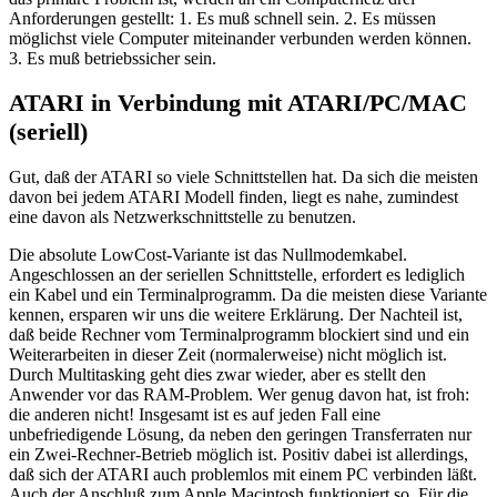
Anforderungen gestellt: 1. Es muß schnell sein. 2. Es müssen
möglichst viele Computer miteinander verbunden werden können.
3. Es muß betriebssicher sein.
ATARI in Verbindung mit ATARI/PC/MAC
(seriell)
Gut, daß der ATARI so viele Schnittstellen hat. Da sich die meisten
davon bei jedem ATARI Modell finden, liegt es nahe, zumindest
eine davon als Netzwerkschnittstelle zu benutzen.
Die absolute LowCost-Variante ist das Nullmodemkabel.
Angeschlossen an der seriellen Schnittstelle, erfordert es lediglich
ein Kabel und ein Terminalprogramm. Da die meisten diese Variante
kennen, ersparen wir uns die weitere Erklärung. Der Nachteil ist,
daß beide Rechner vom Terminalprogramm blockiert sind und ein
Weiterarbeiten in dieser Zeit (normalerweise) nicht möglich ist.
Durch Multitasking geht dies zwar wieder, aber es stellt den
Anwender vor das RAM-Problem. Wer genug davon hat, ist froh:
die anderen nicht! Insgesamt ist es auf jeden Fall eine
unbefriedigende Lösung, da neben den geringen Transferraten nur
ein Zwei-Rechner-Betrieb möglich ist. Positiv dabei ist allerdings,
daß sich der ATARI auch problemlos mit einem PC verbinden läßt.
Auch der Anschluß zum Apple Macintosh funktioniert so. Für die