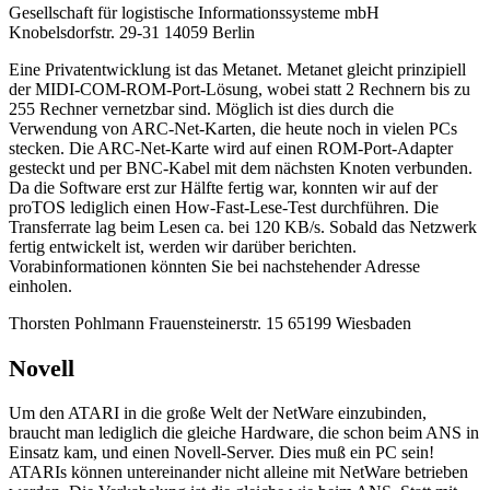
Gesellschaft für logistische Informationssysteme mbH
Knobelsdorfstr. 29-31 14059 Berlin
Eine Privatentwicklung ist das Metanet. Metanet gleicht prinzipiell
der MIDI-COM-ROM-Port-Lösung, wobei statt 2 Rechnern bis zu
255 Rechner vernetzbar sind. Möglich ist dies durch die
Verwendung von ARC-Net-Karten, die heute noch in vielen PCs
stecken. Die ARC-Net-Karte wird auf einen ROM-Port-Adapter
gesteckt und per BNC-Kabel mit dem nächsten Knoten verbunden.
Da die Software erst zur Hälfte fertig war, konnten wir auf der
proTOS lediglich einen How-Fast-Lese-Test durchführen. Die
Transferrate lag beim Lesen ca. bei 120 KB/s. Sobald das Netzwerk
fertig entwickelt ist, werden wir darüber berichten.
Vorabinformationen könnten Sie bei nachstehender Adresse
einholen.
Thorsten Pohlmann Frauensteinerstr. 15 65199 Wiesbaden
Novell
Um den ATARI in die große Welt der NetWare einzubinden,
braucht man lediglich die gleiche Hardware, die schon beim ANS in
Einsatz kam, und einen Novell-Server. Dies muß ein PC sein!
ATARIs können untereinander nicht alleine mit NetWare betrieben