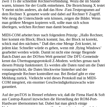
zwei TTs die schnellste Rechnerverbindung. Wozu die im Stande
waren, können Sie der Grafik entnehmen. Die Bezeichnung X testet
Y meint nichts anderes, als daß das How -Fast-Testprogramm auf
dem Rechner X gestartet wurde und dabei auf Rechner Y Zugriff.
Wie riesig die Unterschiede sein können, zeigen die Bilder. Wenn
man größere Mengen kopieren will, sollte man sich schon
überlegen, welchen Rechner man damit beauftragt.
MIDI-COM arbeitet brav nach folgendem Prinzip: „Hallo Rechner,
hier kommt ein Block; Block kommt; Jau, der Block ist korrekt,
schick mal den nächsten.“ Daß dies eine Menge Zeit kostet, ist
jedem klar. Schneller würde es gehen, wenn mit ‚flying Windows’
gearbeitet werden würde. Damit ist nicht eine riesige fliegende
Batch-Datei aus der DOSen-Welt gemeint! Die DFÜ-Gemeinde
kennt das Übertragungsprotokoll Z-Modem. welches genau nach
diesem Prinzip funktioniert. Es werden alle Daten rund um die Datei
vorausgeschickt, die Daten blockweise hinterher und der
empfangende Rechner kontrolliert nur. Bei Bedarf gibt er eine
Meldung zurück. Vielleicht wird dieses Protokoll mal in MIDI-
COM integriert, ein enormer Geschwindigkeitszuwachs wäre
garantiert.
Auf der proTOS in Hennef erfuhren wir, daß die Firma Hard & Soft
aus Castrop-Rauxel inzwischen die Herstellung der ROM-Port-
Hardware übernommen hat. Dabei hat man gleich einige