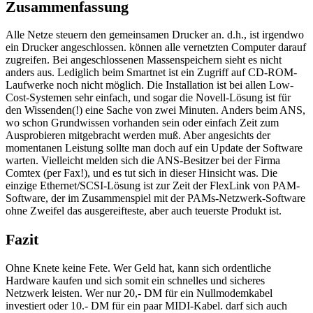
Zusammenfassung
Alle Netze steuern den gemeinsamen Drucker an. d.h., ist irgendwo
ein Drucker angeschlossen. können alle vernetzten Computer darauf
zugreifen. Bei angeschlossenen Massenspeichern sieht es nicht
anders aus. Lediglich beim Smartnet ist ein Zugriff auf CD-ROM-
Laufwerke noch nicht möglich. Die Installation ist bei allen Low-
Cost-Systemen sehr einfach, und sogar die Novell-Lösung ist für
den Wissenden(!) eine Sache von zwei Minuten. Anders beim ANS,
wo schon Grundwissen vorhanden sein oder einfach Zeit zum
Ausprobieren mitgebracht werden muß. Aber angesichts der
momentanen Leistung sollte man doch auf ein Update der Software
warten. Vielleicht melden sich die ANS-Besitzer bei der Firma
Comtex (per Fax!), und es tut sich in dieser Hinsicht was. Die
einzige Ethernet/SCSI-Lösung ist zur Zeit der FlexLink von PAM-
Software, der im Zusammenspiel mit der PAMs-Netzwerk-Software
ohne Zweifel das ausgereifteste, aber auch teuerste Produkt ist.
Fazit
Ohne Knete keine Fete. Wer Geld hat, kann sich ordentliche
Hardware kaufen und sich somit ein schnelles und sicheres
Netzwerk leisten. Wer nur 20,- DM für ein Nullmodemkabel
investiert oder 10.- DM für ein paar MIDI-Kabel. darf sich auch