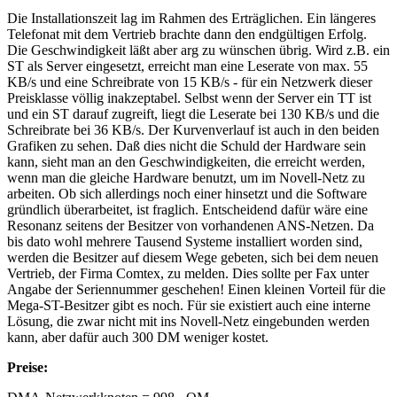
Die Installationszeit lag im Rahmen des Erträglichen. Ein längeres
Telefonat mit dem Vertrieb brachte dann den endgültigen Erfolg.
Die Geschwindigkeit läßt aber arg zu wünschen übrig. Wird z.B. ein
ST als Server eingesetzt, erreicht man eine Leserate von max. 55
KB/s und eine Schreibrate von 15 KB/s - für ein Netzwerk dieser
Preisklasse völlig inakzeptabel. Selbst wenn der Server ein TT ist
und ein ST darauf zugreift, liegt die Leserate bei 130 KB/s und die
Schreibrate bei 36 KB/s. Der Kurvenverlauf ist auch in den beiden
Grafiken zu sehen. Daß dies nicht die Schuld der Hardware sein
kann, sieht man an den Geschwindigkeiten, die erreicht werden,
wenn man die gleiche Hardware benutzt, um im Novell-Netz zu
arbeiten. Ob sich allerdings noch einer hinsetzt und die Software
gründlich überarbeitet, ist fraglich. Entscheidend dafür wäre eine
Resonanz seitens der Besitzer von vorhandenen ANS-Netzen. Da
bis dato wohl mehrere Tausend Systeme installiert worden sind,
werden die Besitzer auf diesem Wege gebeten, sich bei dem neuen
Vertrieb, der Firma Comtex, zu melden. Dies sollte per Fax unter
Angabe der Seriennummer geschehen! Einen kleinen Vorteil für die
Mega-ST-Besitzer gibt es noch. Für sie existiert auch eine interne
Lösung, die zwar nicht mit ins Novell-Netz eingebunden werden
kann, aber dafür auch 300 DM weniger kostet.
Preise: