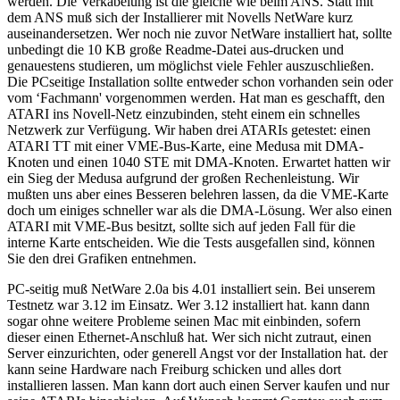
werden. Die Verkabelung ist die gleiche wie beim ANS. Statt mit
dem ANS muß sich der Installierer mit Novells NetWare kurz
auseinandersetzen. Wer noch nie zuvor NetWare installiert hat, sollte
unbedingt die 10 KB große Readme-Datei aus-drucken und
genauestens studieren, um möglichst viele Fehler auszuschließen.
Die PCseitige Installation sollte entweder schon vorhanden sein oder
vom ‘Fachmann' vorgenommen werden. Hat man es geschafft, den
ATARI ins Novell-Netz einzubinden, steht einem ein schnelles
Netzwerk zur Verfügung. Wir haben drei ATARIs getestet: einen
ATARI TT mit einer VME-Bus-Karte, eine Medusa mit DMA-
Knoten und einen 1040 STE mit DMA-Knoten. Erwartet hatten wir
ein Sieg der Medusa aufgrund der großen Rechenleistung. Wir
mußten uns aber eines Besseren belehren lassen, da die VME-Karte
doch um einiges schneller war als die DMA-Lösung. Wer also einen
ATARI mit VME-Bus besitzt, sollte sich auf jeden Fall für die
interne Karte entscheiden. Wie die Tests ausgefallen sind, können
Sie den drei Grafiken entnehmen.
PC-seitig muß NetWare 2.0a bis 4.01 installiert sein. Bei unserem
Testnetz war 3.12 im Einsatz. Wer 3.12 installiert hat. kann dann
sogar ohne weitere Probleme seinen Mac mit einbinden, sofern
dieser einen Ethernet-Anschluß hat. Wer sich nicht zutraut, einen
Server einzurichten, oder generell Angst vor der Installation hat. der
kann seine Hardware nach Freiburg schicken und alles dort
installieren lassen. Man kann dort auch einen Server kaufen und nur