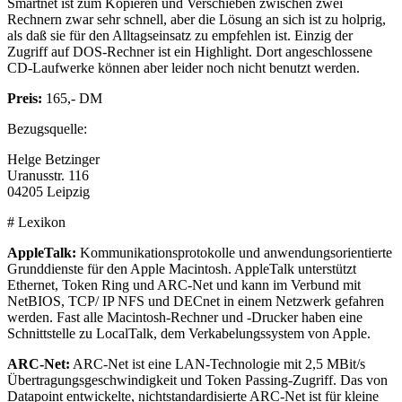
Smartnet ist zum Kopieren und Verschieben zwischen zwei
Rechnern zwar sehr schnell, aber die Lösung an sich ist zu holprig,
als daß sie für den Alltagseinsatz zu empfehlen ist. Einzig der
Zugriff auf DOS-Rechner ist ein Highlight. Dort angeschlossene
CD-Laufwerke können aber leider noch nicht benutzt werden.
Preis:
165,- DM
Bezugsquelle:
Helge Betzinger
Uranusstr. 116
04205 Leipzig
# Lexikon
AppleTalk:
Kommunikationsprotokolle und anwendungsorientierte
Grunddienste für den Apple Macintosh. AppleTalk unterstützt
Ethernet, Token Ring und ARC-Net und kann im Verbund mit
NetBIOS, TCP/ IP NFS und DECnet in einem Netzwerk gefahren
werden. Fast alle Macintosh-Rechner und -Drucker haben eine
Schnittstelle zu LocalTalk, dem Verkabelungssystem von Apple.
ARC-Net:
ARC-Net ist eine LAN-Technologie mit 2,5 MBit/s
Übertragungsgeschwindigkeit und Token Passing-Zugriff. Das von
Datapoint entwickelte, nichtstandardisierte ARC-Net ist für kleine