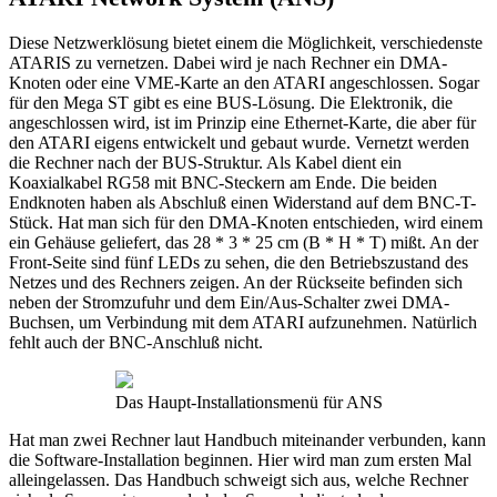
Diese Netzwerklösung bietet einem die Möglichkeit, verschiedenste
ATARIS zu vernetzen. Dabei wird je nach Rechner ein DMA-
Knoten oder eine VME-Karte an den ATARI angeschlossen. Sogar
für den Mega ST gibt es eine BUS-Lösung. Die Elektronik, die
angeschlossen wird, ist im Prinzip eine Ethernet-Karte, die aber für
den ATARI eigens entwickelt und gebaut wurde. Vernetzt werden
die Rechner nach der BUS-Struktur. Als Kabel dient ein
Koaxialkabel RG58 mit BNC-Steckern am Ende. Die beiden
Endknoten haben als Abschluß einen Widerstand auf dem BNC-T-
Stück. Hat man sich für den DMA-Knoten entschieden, wird einem
ein Gehäuse geliefert, das 28 * 3 * 25 cm (B * H * T) mißt. An der
Front-Seite sind fünf LEDs zu sehen, die den Betriebszustand des
Netzes und des Rechners zeigen. An der Rückseite befinden sich
neben der Stromzufuhr und dem Ein/Aus-Schalter zwei DMA-
Buchsen, um Verbindung mit dem ATARI aufzunehmen. Natürlich
fehlt auch der BNC-Anschluß nicht.
Das Haupt-Installationsmenü für ANS
Hat man zwei Rechner laut Handbuch miteinander verbunden, kann
die Software-Installation beginnen. Hier wird man zum ersten Mal
alleingelassen. Das Handbuch schweigt sich aus, welche Rechner