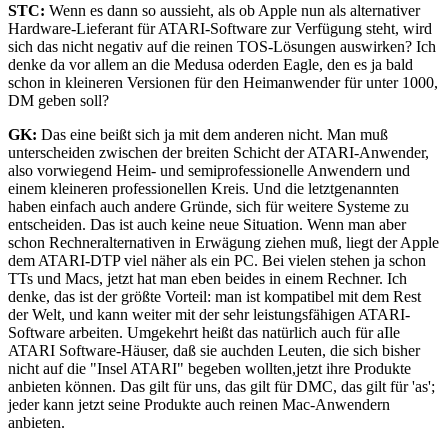
STC:
Wenn es dann so aussieht, als ob Apple nun als alternativer
Hardware-Lieferant für ATARI-Software zur Verfügung steht, wird
sich das nicht negativ auf die reinen TOS-Lösungen auswirken? Ich
denke da vor allem an die Medusa oderden Eagle, den es ja bald
schon in kleineren Versionen für den Heimanwender für unter 1000,
DM geben soll?
GK:
Das eine beißt sich ja mit dem anderen nicht. Man muß
unterscheiden zwischen der breiten Schicht der ATARI-Anwender,
also vorwiegend Heim- und semiprofessionelle Anwendern und
einem kleineren professionellen Kreis. Und die letztgenannten
haben einfach auch andere Gründe, sich für weitere Systeme zu
entscheiden. Das ist auch keine neue Situation. Wenn man aber
schon Rechneralternativen in Erwägung ziehen muß, liegt der Apple
dem ATARI-DTP viel näher als ein PC. Bei vielen stehen ja schon
TTs und Macs, jetzt hat man eben beides in einem Rechner. Ich
denke, das ist der größte Vorteil: man ist kompatibel mit dem Rest
der Welt, und kann weiter mit der sehr leistungsfähigen ATARI-
Software arbeiten. Umgekehrt heißt das natürlich auch für aIle
ATARI Software-Häuser, daß sie auchden Leuten, die sich bisher
nicht auf die "Insel ATARI" begeben wollten,jetzt ihre Produkte
anbieten können. Das gilt für uns, das gilt für DMC, das gilt für 'as';
jeder kann jetzt seine Produkte auch reinen Mac-Anwendern
anbieten.