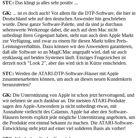
STC:
Das klingt ja alles sehr positiv ...
GK:
... ist es doch auch! Vor allem für die DTP-Software, die hier in
Deutschland sehr auf den deutschen Anwender hin geschrieben
wurde. Diese ganze Software-Palette, und da sind ja durchaus
sehenswerte Werkzeuge dabei, die auch auf dem Mac nicht
unbedingt ihren Gegenpart haben, steht nun auch dem Apple Markt
zur Verfügung, und zwar zu einem für diesen Markt tollen Preis-
Leistungsverhältnis. Dazu können wir den Anwendern garantieren,
daß alle Software so an MagiCMac angepaßt wird, daß sie auch
erstklassig auf beiden Systemen läuft. Einziges Fragezeichen ist
derzeit noch "Look 2", aber das wird sich in Kürze entscheiden.
STC:
Werden die ATARI-DTP-Software-Häuser mit Apple
zusammenarbeiten können, um auch an diesen neuen Kundenkreis
heranzutreten?
GK:
Die Unterstützung von Apple ist schon jetzt hervorragend, und
wir nehmen sie auch dankbar an. Die meisten ATARI-Produkte
sagen den Apple-Anwendern ja nicht unbedingt etwas, mit
Ausnahme vielleicht des Calamus. Apple hat aber den Software-
Häusern bereits explizit jede mögliche Unterstützung angeboten, um
die Produkte erst einmal bekannt zu machen. Die ATARI-Software-
Entwicklung steht jetzt auf einer viel solideren Basis als vorher!