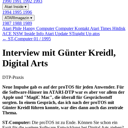
1990
1991
1992
1993
Atari Inside
▾
1994
1995
1996
ATARImagazin
▾
1987
1988
1989
Atari Phile
Happy Computer
Computer Kontakt
Atari Times
Hitdisk
ACE NSW Inside Info
Atari Update
STraight Up
atos
← ST-Computer 01 / 1995
Interview mit Günter Kreidl,
Digital Arts
DTP-Praxis
Neue Impulse gab es auf der proTOS für jeden Anwender. Für
die Software-Häuser im ATARI-DTP war es aber vor allem der
Apple und "MagiC Mac", die überall für Gesprächsstoff
sorgten. In einem Gespräch, das ich nach der proTOS mit
Günter Kreidl führen konnte, war dies dann auch das zentrale
Thema.
ST-Computer:
Die proTOS ist zu Ende. Können Sie schon ein
Fazit für die weitere Software-Entwicklung bei Digital Arts ziehen?