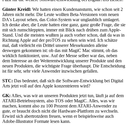
Günter Kreidl:
Wir hatten einen Kundenansturm, wie schon seit 2
Jahren nicht mehr. Die Leute wollten Beta-Versionen vom neuen
DA's Layout sehen, das Color-System war unglaublich umlagert.
Ich denke aber, die Leute hatten eine ganz, ganz große Frage, die sie
mit sich rumschleppten, immer mit Blick nach drüben zum Apple-
Stand. Und die meisten wußten ja auch vorher schon, daß da was in
Richtung Apple auf der proTOS zu sehen sein wird. Ich schätze
mal, daß vielleicht ein Drittel unserer Messekunden alleine
deswegen gekommen ist: ob das mit MagiC Mac stimmt, ob das
wirklich funktioniert, usw. Auf der Messe selber war das, neben
dem Interesse an der Weiterentwicklung unserer Produkte und den
neuen Produkten, die wichtigste Frage überhaupt. Die Entscheidung
ist für sehr, sehr viele Anwender inzwischen gefallen.
STC:
Das bedeutet, daß sich die Software-Entwicklung bei Digital
Arts jetzt voll auf den Apple konzentrieren wird?
GK:
AIles, was wir an unseren Produkten jetzt tun, läuft ja auf dem
ATARI-Betriebssystem, also TOS oder MagiC. Alles, was wir
machen, kommt also zu 100 Prozent dem ATARI-Anwender zu
gute, er braucht doch nicht die Hardware-Plattform zu wechseln.
Erwird sich abertrotzdem freuen, wenn er beispielsweise auch
Adobe-Illustrator Formate lesen kann.