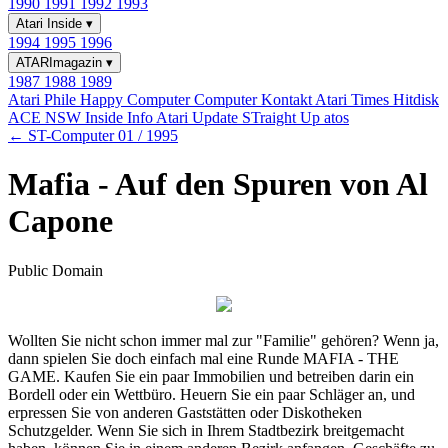
1990
1991
1992
1993
Atari Inside
▾
1994
1995
1996
ATARImagazin
▾
1987
1988
1989
Atari Phile
Happy Computer
Computer Kontakt
Atari Times
Hitdisk
ACE NSW Inside Info
Atari Update
STraight Up
atos
← ST-Computer 01 / 1995
Mafia - Auf den Spuren von Al
Capone
Public Domain
Wollten Sie nicht schon immer mal zur "Familie" gehören? Wenn ja,
dann spielen Sie doch einfach mal eine Runde MAFIA - THE
GAME. Kaufen Sie ein paar Immobilien und betreiben darin ein
Bordell oder ein Wettbüro. Heuern Sie ein paar Schläger an, und
erpressen Sie von anderen Gaststätten oder Diskotheken
Schutzgelder. Wenn Sie sich in Ihrem Stadtbezirk breitgemacht