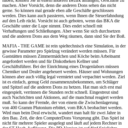
haben, können Sie in einem anderen Bezirk anfangen, Geschäfte zu
machen. Aber Vorsicht, denn die anderen Dons sehen das nicht
gerne. So können mal gerade eben alle Geschäfte geschlossen
werden. Dies kann auch passieren, wenn Ihnen die Steuerfahndung
auf den Leib rückt. Vorsicht ist auch geboten, wenn das BKA die
Geschäfte unter die Lupe nimmt. Dies endet schnell mit
Verhaftungen und Schließungen. Aber wenn Sie sich durchsetzen
und die anderen Dons aus dem Weg räumen, dann sind Sie der Boß.
MAFIA - THE GAME ist rein spieltechnisch eine Simulation, in der
gewisse Parameter pro Spielzug verändert werden müssen. Für
Gaststätten müssen Zimmermädchen und Köche beim Arbeitsamt
angefordert werden und für Diskotheken Kellner und
Geschäftsführer. Bei der Einrichtung eines Drogenlabors müssen
Chemiker und Dealer angeheuert werden. Häuser und Wohnungen
können aber auch völlig legal vermietet und verpachtet werden. Ziel
ist es einfach, genug Geld zusammenzubekommen, um Schläger
und Spitzel auf die anderen Dons zu hetzen. Hat man sich erst mal
eingespielt, verrinnen die Stunden recht schnell. Eingestreut sind
auch Nachrichten und Aktionen, auf die manchmal reagiert werden
muß. So kann der Fremde, der von einem die Zwischenlagerung
von 400 Gramm Plutonium erbittet, vom BKA beobachtet werden.
Wird man beim Deal erwischt, wandert man halt für zwei Jahre in
den Bau. Zeit, die den ComputerDons Vorsprung gibt. Das Spiel ist
nicht für mehrere Spieler ausgelegt und läuft auf jedem Rechner in