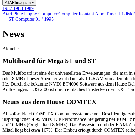
ATARImagazin
▾
1987
1988
1989
Atari Phile
Happy Computer
Computer Kontakt
Atari Times
Hitdisk
← ST-Computer 01 / 1995
News
Aktuelles
Multiboard für Mega ST und ST
Das Multiboard ist eine der universellsten Erweiterungen, die man
oder 8 MB). Dieser Speicher wird dann als TT-RAM von allen übli
Hz. Durch die bekannte NVDI ET4000 Software aus dem Hause Behne
Auflösungen. TOS 2.06 ist durch einfaches Einstecken der TOS-Eprom
Neues aus dem Hause COMTEX
Ab sofort bietet COMTEX Computersysteme einen Beschleunigersatz f
ursprünglichen 4,95 MHz. Die Performance Steigerung bei 10 MHz
auf 10 MHz (Originaltakt 8 MHz). Das Bussystem und der RAM-Zugr
Mittel liegt bei etwa 167%. Der Einbau erfolgt durch COMTEX se