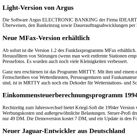
Light-Version von Argus
Die Software Argus ELECTRONIC BANKING der Firma IDEART für den d
Überweisen, den Bankeinzug sowie Dauerauftragsabwicklungen per D
Neue MFax-Version erhältlich
Ab sofort ist die Version 1.2 des Funkfaxprogramms MFax erhältlich. 
Herausfiltern von Störungen (wenn man weit entfernte Stationen empf
Pressefotos. Es wurden auch noch viele Kleinigkeiten verbessert.
Ganz neu erschienen ist das Programm MRTTY. Mit ihm und einem 
Fernschreiben von Wetterdiensten, Presseagenturen und Funkamateure
sind, ist in MRTTY auch noch ein Dekoder für Wetterstations- und
Einkommensteuerberechnungsprogramm 199
Rechtzeitig zum Jahreswechsel bietet Kriegl-Soft die 1994er Version
Werbungskosten und außergewöhnliche Belastungen. Steuer-Profi druck
nur 49 DM. Die Demoversion kostet 7 DM, und ein Update in den Fo
Neuer Jaguar-Entwickler aus Deutschland