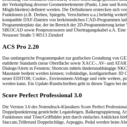
der Verknüpfung diverser Geometrieelemente (Punkt, Linie und Kreis)
Möglichkeiten) definiert werden. Die Definitionen erstrecken sich 
Funktionen (z.B. Drehen, Spiegeln, Verschieben u.a.) beliebig wei
kompatible DXF-Dateien von herkömmlichen CAD-Programmen laden 
Programmierplatz dar, der im Bereich der 2D-Programmierung keine
SIKOCAD sowie Postprozessoren und Übertragungskabel a.A. Eine 
Neuseser Straße 5 90513 Zirndorf
ACS Pro 2.20
Das umfangreiche Programmpaket zur grafischen Gestaltung von GEM-
etablierte Standards (neue Oberfläche sowie XACC-, AV- und ATARI
Dialoge/Alerts in Fenstern; Shortcuts mittels länderunabhängige NK
Maustaste bedient werden können; vollständige, konfigurierbare 3D
neuer EDITOR; Cookie-, Environment-Abfrage und viele weitere, pra
werden kann. Ein Update-Rundschreiben geht in diesen Tagen bei den
Score Perfect Professional 3.0
Die Version 3.0 des Notendruck-Klassikers Score Perfect Profession
Doppelpunktierung gestrichelte Legatobögen, Balkengruppierung, Arp
Funktionen sind Töne/Griffbilder jetzt durch einfaches Anklicken
Staccato,Trillerund Doppelschläge, Arpeggio, Pedal werden beim Abspi