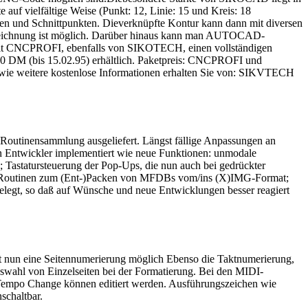
auf vielfältige Weise (Punkt: 12, Linie: 15 und Kreis: 18
ten und Schnittpunkten. Dieverknüpfte Kontur kann dann mit diversen
er Zeichnung ist möglich. Darüber hinaus kann man AUTOCAD-
it CNCPROFI, ebenfalls von SIKOTECH, einen vollständigen
0 DM (bis 15.02.95) erhältlich. Paketpreis: CNCPROFI und
ie weitere kostenlose Informationen erhalten Sie von: SIKVTECH
Routinensammlung ausgeliefert. Längst fällige Anpassungen an
n Entwickler implementiert wie neue Funktionen: unmodale
 Tastatursteuerung der Pop-Ups, die nun auch bei gedrückter
ten; Routinen zum (Ent-)Packen von MFDBs vom/ins (X)IMG-Format;
elegt, so daß auf Wünsche und neue Entwicklungen besser reagiert
ist nun eine Seitennumerierung möglich Ebenso die Taktnumerierung,
swahl von Einzelseiten bei der Formatierung. Bei den MIDI-
 Tempo Change können editiert werden. Ausführungszeichen wie
schaltbar.