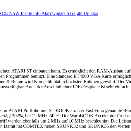
ACE NSW Inside Info
Atari Update
STraight Up
atos
 in seinen ATARI ST einbauen kann. Es ermöglicht den RAM-Ausbau au
chen Programmen benutzt. Eine Standard ET4000 VGA Karte ermöglicht
 & Behne wird Kompatibilität in höchsten Rahmen gewährt. Der Vid
sverfügbar. Auch der Anschluß einer IDE-Festplatte ist sehr einfach,
ür ATARI Portfolio und ST-BOOK an. Der Fast-Folio genannte Beschle
 beträgt 202%, bei 12 MHz 242%. Der WarpBOOK Accelerator für das
iff werden ebenfalls um 2 MHz auf 10 MHz beschleunigt. Die Leist
lber. Damit hat COMTEX neben SKUNK32 und SKUNK36 den vierten Ac