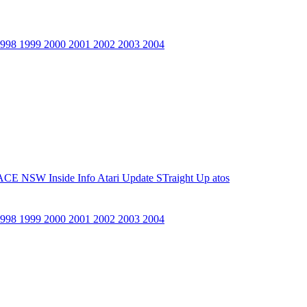
1998
1999
2000
2001
2002
2003
2004
ACE NSW Inside Info
Atari Update
STraight Up
atos
1998
1999
2000
2001
2002
2003
2004