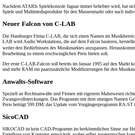
Nachdem ATARIs Spielekonsole Jaguar immer beliebter wird, hat sich
Spiele und Multimediaprodukte für den Massenmarkt oder nach indi
Neuer Falcon von C-LAB
Die Hamburger Firma C-LAB, die sich einen Namen im Musikbereich 
LAB wird Audio Workstations, die auf dem Falcon basieren, herstellen
weiter den Bedürfnissen des Musikmarktes anzupassen. Herauskommen
Bearbeitung zu einem erschwinglichen Preis bieten soll.
Der erste C-LAB-Falcon soll bereits im Januar 1995 auf den Markt k
und mehr RAM ein paarzusätzliche Modifizierungen für den Musikmarkt
Anwalts-Software
Speziell an Rechtsanwälte und Firmen mit eigenem Mahnwesen richtet
Zwangsvollstreckungen. Das Programm mit dem sinnigen Namen Geldhe
Preis beträgt 599 DM; das Update vom Vorgängerprogramm RA-ST i
SicoCAD
SIKOCAD ist kein CAD-Programm im herkömmlichen Sinne zur Herste
Erstellung von Konturen entwickelt, wobei selbst ausgesprochen k