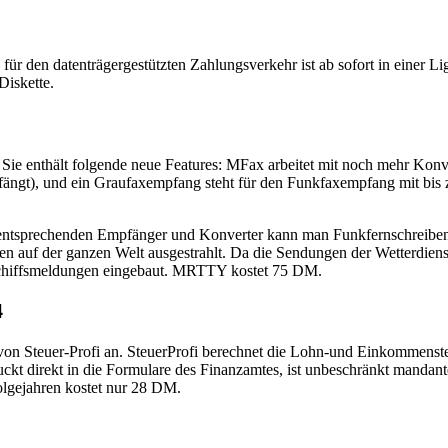
atenträgergestützten Zahlungsverkehr ist ab sofort in einer Light-
iskette.
Sie enthält folgende neue Features: MFax arbeitet mit noch mehr Konve
ängt), und ein Graufaxempfang steht für den Funkfaxempfang mit bis zu
entsprechenden Empfänger und Konverter kann man Funkfernschreiben
n auf der ganzen Welt ausgestrahlt. Da die Sendungen der Wetterdiens
 Schiffsmeldungen eingebaut. MRTTY kostet 75 DM.
4
 von Steuer-Profi an. SteuerProfi berechnet die Lohn-und Einkommensteu
t direkt in die Formulare des Finanzamtes, ist unbeschränkt mandanten
lgejahren kostet nur 28 DM.