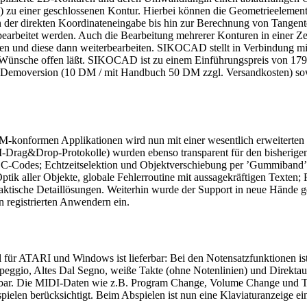
 zu einer geschlossenen Kontur. Hierbei können die Geometrieelemente 
von der direkten Koordinateneingabe bis hin zur Berechnung von Tangen
terbearbeitet werden. Auch die Bearbeitung mehrerer Konturen in ein
und diese dann weiterbearbeiten. SIKOCAD stellt in Verbindung m
 Wünsche offen läßt. SIKOCAD ist zu einem Einführungspreis von 179
Demoversion (10 DM / mit Handbuch 50 DM zzgl. Versandkosten) sow
konformen Applikationen wird nun mit einer wesentlich erweiterten 
-Drag&Drop-Protokolle) wurden ebenso transparent für den bisherige
CC-Codes; Echtzeitselektion und Objektverschiebung per ’Gummiband’;
 Optik aller Objekte, globale Fehlerroutine mit aussagekräftigen Tex
ktische Detaillösungen. Weiterhin wurde der Support in neue Hände g
 registrierten Anwendern ein.
al für ATARI und Windows ist lieferbar: Bei den Notensatzfunktionen 
eggio, Altes Dal Segno, weiße Takte (ohne Notenlinien) und Direktau
 hörbar. Die MIDI-Daten wie z.B. Program Change, Volume Change und
elen berücksichtigt. Beim Abspielen ist nun eine Klaviaturanzeige ein