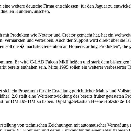
 eine weitere deutsche Firma entschlossen, für den Jaguar zu entwick
viduellen Kundenwünschen.
mit Produkten wie Notator und Creator gemacht hat, hat ein weltwei
, vermarkten und vertreiben. Auch der Support wird direkt über sie la
 soll die �"nächste Generation an Homerecording-Produkten", die gän
ommen. Er wird C-LAB Falcon MkII heißen und stark dem bisherigen Fa
 bereits enthalten sein. Mitte 1995 sollen ein weiterer verbesserter 
 sich ein Programm für die Erstellung gerichtlicher Mahn- und Vollst
r! 2.0 stellt eine Weiterentwicklung des bereits früher getesteten P
st für DM 199 DM zu haben. Dipl.Ing.Sebastian Heene Holzstraße 1
llung von technischen Zeichnungen mit automatischer Vermaßung un
omplizierte 2D-Konturen und deren Umwandlungin einen ablauffähige