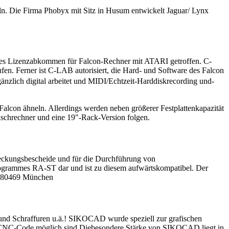
eln. Die Firma Phobyx mit Sitz in Husum entwickelt Jaguar/ Lynx
tes Lizenzabkommen für Falcon-Rechner mit ATARI getroffen. C-
ufen. Ferner ist C-LAB autorisiert, die Hard- und Software des Falcon
zlich digital arbeitet und MIDI/Echtzeit-Harddiskrecording und-
lcon ähneln. Allerdings werden neben größerer Festplattenkapazität
Tischrechner und eine 19"-Rack-Version folgen.
reckungsbescheide und für die Durchführung von
rogrammes RA-ST dar und ist zu diesem aufwärtskompatibel. Der
3 80469 München
d Schraffuren u.ä.! SIKOCAD wurde speziell zur grafischen
n CNC-Code möglich sind.Diebesondere Stärke von SIKOCAD liegt in