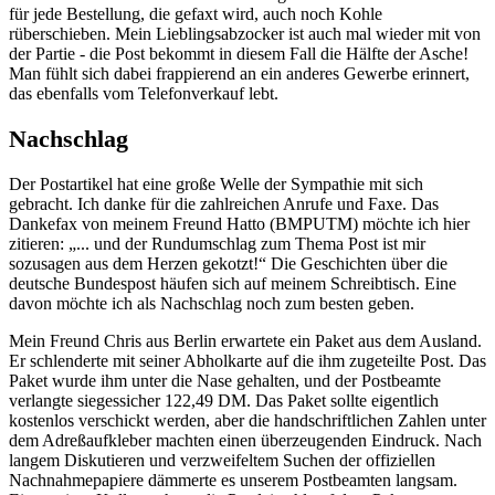
für jede Bestellung, die gefaxt wird, auch noch Kohle
rüberschieben. Mein Lieblingsabzocker ist auch mal wieder mit von
der Partie - die Post bekommt in diesem Fall die Hälfte der Asche!
Man fühlt sich dabei frappierend an ein anderes Gewerbe erinnert,
das ebenfalls vom Telefonverkauf lebt.
Nachschlag
Der Postartikel hat eine große Welle der Sympathie mit sich
gebracht. Ich danke für die zahlreichen Anrufe und Faxe. Das
Dankefax von meinem Freund Hatto (BMPUTM) möchte ich hier
zitieren: „... und der Rundumschlag zum Thema Post ist mir
sozusagen aus dem Herzen gekotzt!“ Die Geschichten über die
deutsche Bundespost häufen sich auf meinem Schreibtisch. Eine
davon möchte ich als Nachschlag noch zum besten geben.
Mein Freund Chris aus Berlin erwartete ein Paket aus dem Ausland.
Er schlenderte mit seiner Abholkarte auf die ihm zugeteilte Post. Das
Paket wurde ihm unter die Nase gehalten, und der Postbeamte
verlangte siegessicher 122,49 DM. Das Paket sollte eigentlich
kostenlos verschickt werden, aber die handschriftlichen Zahlen unter
dem Adreßaufkleber machten einen überzeugenden Eindruck. Nach
langem Diskutieren und verzweifeltem Suchen der offiziellen
Nachnahmepapiere dämmerte es unserem Postbeamten langsam.