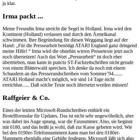
ja klar.
Irma packt ...
Meine Freundin Irma streicht die Segel in Holland. Irma wird den
Kontinent (Holland) verlassen und durch den Ärmelkanal
schwimmen. Ihre Begründung für diesen Weggang liegt auf der
Hand: „Für die Pressearbeit benötigt ATARI England ganz dringend
meine Hilfe! “ Irma wird die ohnehin wirren Pressetexte jetzt auch
noch übersetzen! Auch das Wort „Pressearbeit“ ist doch eher
übertrieben, man kann in puncto ST-Fachzeitschriften nicht gerade
von einem Blätterwald sprechen. Ich denke da noch mit einem
Schaudern an das Presserundschreiben vom Sommer’94.......
ATARI Holland macht’s möglich, wir sind 14 Tage nicht
erreichbar...... Daß solche Texte noch übersetzt werden müssen!
Raffgeier & Co.
Eines der letzten Microsoft-Rundschreiben enthielt ein
Bestellformular für Updates. Das ist nicht sehr ungewöhnlich, aber
was dabei ins Auge sprang, war die Faxnummer. Also, sie beginnt
mit 0180, und das heißt ja wohl, daß zur Kasse gebeten wird. Wie
bei den 0190er-Telefonnummern kann man bei den 0180er-
Nummern ebenfalls eine Gebühr festlegen. Microsoft läßt sich also