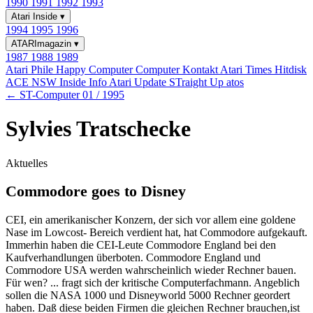
1990
1991
1992
1993
Atari Inside
▾
1994
1995
1996
ATARImagazin
▾
1987
1988
1989
Atari Phile
Happy Computer
Computer Kontakt
Atari Times
Hitdisk
ACE NSW Inside Info
Atari Update
STraight Up
atos
← ST-Computer 01 / 1995
Sylvies Tratschecke
Aktuelles
Commodore goes to Disney
CEI, ein amerikanischer Konzern, der sich vor allem eine goldene
Nase im Lowcost- Bereich verdient hat, hat Commodore aufgekauft.
Immerhin haben die CEI-Leute Commodore England bei den
Kaufverhandlungen überboten. Commodore England und
Comrnodore USA werden wahrscheinlich wieder Rechner bauen.
Für wen? ... fragt sich der kritische Computerfachmann. Angeblich
sollen die NASA 1000 und Disneyworld 5000 Rechner geordert
haben. Daß diese beiden Firmen die gleichen Rechner brauchen,ist