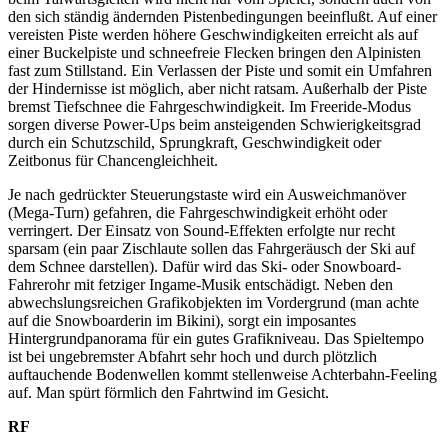
den sich ständig ändernden Pistenbedingungen beeinflußt. Auf einer
vereisten Piste werden höhere Geschwindigkeiten erreicht als auf
einer Buckelpiste und schneefreie Flecken bringen den Alpinisten
fast zum Stillstand. Ein Verlassen der Piste und somit ein Umfahren
der Hindernisse ist möglich, aber nicht ratsam. Außerhalb der Piste
bremst Tiefschnee die Fahrgeschwindigkeit. Im Freeride-Modus
sorgen diverse Power-Ups beim ansteigenden Schwierigkeitsgrad
durch ein Schutzschild, Sprungkraft, Geschwindigkeit oder
Zeitbonus für Chancengleichheit.
Je nach gedrückter Steuerungstaste wird ein Ausweichmanöver
(Mega-Turn) gefahren, die Fahrgeschwindigkeit erhöht oder
verringert. Der Einsatz von Sound-Effekten erfolgte nur recht
sparsam (ein paar Zischlaute sollen das Fahrgeräusch der Ski auf
dem Schnee darstellen). Dafür wird das Ski- oder Snowboard-
Fahrerohr mit fetziger Ingame-Musik entschädigt. Neben den
abwechslungsreichen Grafikobjekten im Vordergrund (man achte
auf die Snowboarderin im Bikini), sorgt ein imposantes
Hintergrundpanorama für ein gutes Grafikniveau. Das Spieltempo
ist bei ungebremster Abfahrt sehr hoch und durch plötzlich
auftauchende Bodenwellen kommt stellenweise Achterbahn-Feeling
auf. Man spürt förmlich den Fahrtwind im Gesicht.
RF