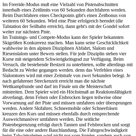
Im Freeride-Modus muß eine Vielzahl von Pistenabschnitten
innerhalb eines Zeitlimits von 60 Sekunden durchfahren werden.
Beim Durchfahren eines Checkpoints gibt's einen Zeitbonus von
weiteren 60 Sekunden. Wird eine Piste erfolgreich beendet (die
Talstation der Seilbahn erreicht), dann geht's mit der Gondel sofort
weiter zur nächsten Piste.
Im Trainings- und Compete-Modus kann der Spieler bekannten
Skigrößen Konkurrenz machen. Man kann seine Geschicklichkeit
wahlweise in den alpinen Disziplinen Abfahrt, Slalom und
Riesenslalom unter Beweis stellen. Für jede Disziplin stehen vier
Kurse mit steigendem Schwierigkeitsgrad zur Verfügung. Beim
Versuch, die bestehende Bestzeit zu unterbieten, sollte allerdings mit
Bedacht zu Werke gegangen werden. denn das Verfehlen eines
Slalomtores wird mit einer Zeitstrafe von zwei Sekunden belegt. Je
nach gefahrener Streckenzeit erreicht man die nächste
Wettkampfrunde und darf im Finale um die Meisterschaft
mitstreiten. Dem Spieler wird ein Höchstmaß an Reaktionsfähigkeit
abverlangt, denn Felsen oder Eisbrocken liegen teilweise ohne
Vorwarnung auf der Piste und müssen umfahren oder übersprungen
werden. Andere Skifahrer, Schneemobile oder Schneefräsen
kreuzen den Kurs und müssen ebenfalls durch entsprechende
Ausweichmanöver umfahren werden. Die seitliche
Pistenbegrenzung erfolgt durch Tannen und Felsbrocken und sorgt
für die eine oder andere Bauchlandung. Die Fahrgeschwindigkeit
beim Talwärtsgleiten wird nicht nur vom Spieler, sondern auch von