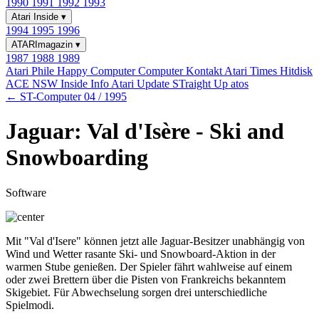
1990
1991
1992
1993
Atari Inside
▾
1994
1995
1996
ATARImagazin
▾
1987
1988
1989
Atari Phile
Happy Computer
Computer Kontakt
Atari Times
Hitdisk
ACE NSW Inside Info
Atari Update
STraight Up
atos
← ST-Computer 04 / 1995
Jaguar: Val d'Isère - Ski and
Snowboarding
Software
Mit "Val d'Isere" können jetzt alle Jaguar-Besitzer unabhängig von
Wind und Wetter rasante Ski- und Snowboard-Aktion in der
warmen Stube genießen. Der Spieler fährt wahlweise auf einem
oder zwei Brettern über die Pisten von Frankreichs bekanntem
Skigebiet. Für Abwechselung sorgen drei unterschiedliche
Spielmodi.