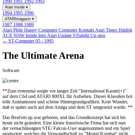
1990
1991
1992
1993
Atari Inside
▾
1994
1995
1996
ATARImagazin
▾
1987
1988
1989
Atari Phile
Happy Computer
Computer Kontakt
Atari Times
Hitdisk
ACE NSW Inside Info
Atari Update
STraight Up
atos
← ST-Computer 05 / 1995
The Ultimate Arena
Software
**Zum erstenmal sorgte vor langer Zeit "International Karate(+)"
auf dem C64 und ATARI 800XL für Aufsehen. Dieser Klassiker bot
tolle Animationen und schöne Hintergrundgrafiken. Kein Wunder,
daß er später auch auf dem Amiga und dem ST umgesetzt wurde. **
Das Beat'em up war geboren, und das Grundkonzept hat sich bis
heute nicht geändert. Eine kleine französische Firma hat sich nun
der vernachlässigten STE/ Falcon-User angenommen und ein Spiel
produziert, welches die Verwandtschaft zu "Mortal Kombat" nicht