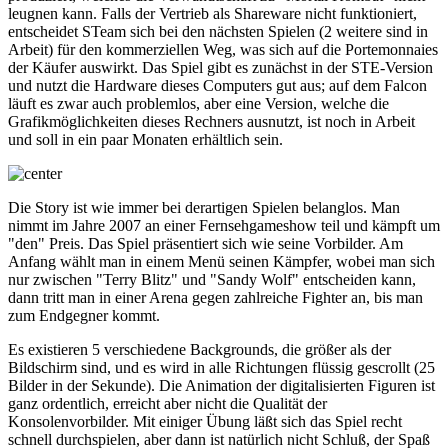
leugnen kann. Falls der Vertrieb als Shareware nicht funktioniert,
entscheidet STeam sich bei den nächsten Spielen (2 weitere sind in
Arbeit) für den kommerziellen Weg, was sich auf die Portemonnaies
der Käufer auswirkt. Das Spiel gibt es zunächst in der STE-Version
und nutzt die Hardware dieses Computers gut aus; auf dem Falcon
läuft es zwar auch problemlos, aber eine Version, welche die
Grafikmöglichkeiten dieses Rechners ausnutzt, ist noch in Arbeit
und soll in ein paar Monaten erhältlich sein.
Die Story ist wie immer bei derartigen Spielen belanglos. Man
nimmt im Jahre 2007 an einer Fernsehgameshow teil und kämpft um
"den" Preis. Das Spiel präsentiert sich wie seine Vorbilder. Am
Anfang wählt man in einem Menü seinen Kämpfer, wobei man sich
nur zwischen "Terry Blitz" und "Sandy Wolf" entscheiden kann,
dann tritt man in einer Arena gegen zahlreiche Fighter an, bis man
zum Endgegner kommt.
Es existieren 5 verschiedene Backgrounds, die größer als der
Bildschirm sind, und es wird in alle Richtungen flüssig gescrollt (25
Bilder in der Sekunde). Die Animation der digitalisierten Figuren ist
ganz ordentlich, erreicht aber nicht die Qualität der
Konsolenvorbilder. Mit einiger Übung läßt sich das Spiel recht
schnell durchspielen, aber dann ist natürlich nicht Schluß, der Spaß