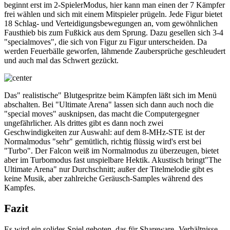
beginnt erst im 2-SpielerModus, hier kann man einen der 7 Kämpfer
frei wählen und sich mit einem Mitspieler prügeln. Jede Figur bietet
18 Schlag- und Verteidigungsbewegungen an, vom gewöhnlichen
Fausthieb bis zum Fußkick aus dem Sprung. Dazu gesellen sich 3-4
"specialmoves", die sich von Figur zu Figur unterscheiden. Da
werden Feuerbälle geworfen, lähmende Zaubersprüche geschleudert
und auch mal das Schwert gezückt.
Das" realistische" Blutgespritze beim Kämpfen läßt sich im Menü
abschalten. Bei "Ultimate Arena" lassen sich dann auch noch die
"special moves" ausknipsen, das macht die Computergegner
ungefährlicher. Als drittes gibt es dann noch zwei
Geschwindigkeiten zur Auswahl: auf dem 8-MHz-STE ist der
Normalmodus "sehr" gemütlich, richtig flüssig wird's erst bei
"Turbo". Der Falcon weiß im Normalmodus zu überzeugen, bietet
aber im Turbomodus fast unspielbare Hektik. Akustisch bringt"The
Ultimate Arena" nur Durchschnitt; außer der Titelmelodie gibt es
keine Musik, aber zahlreiche Geräusch-Samples während des
Kampfes.
Fazit
Es wird ein solides Spiel geboten, das für Shareware- Verhältnisse