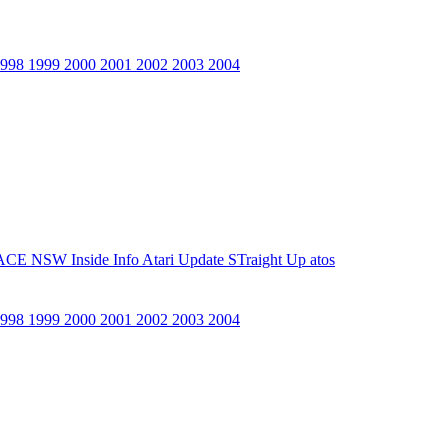
1998
1999
2000
2001
2002
2003
2004
ACE NSW Inside Info
Atari Update
STraight Up
atos
1998
1999
2000
2001
2002
2003
2004