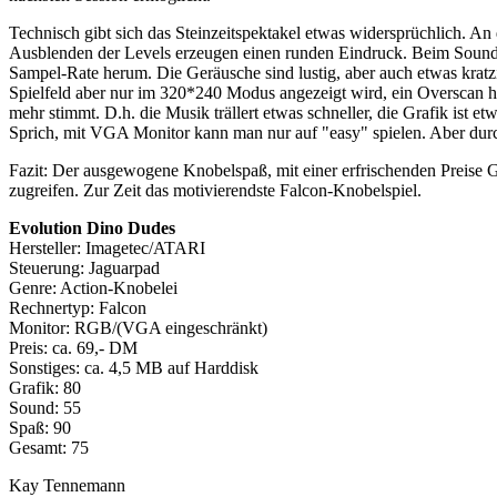
Technisch gibt sich das Steinzeitspektakel etwas widersprüchlich. An 
Ausblenden der Levels erzeugen einen runden Eindruck. Beim Sound l
Sampel-Rate herum. Die Geräusche sind lustig, aber auch etwas kra
Spielfeld aber nur im 320*240 Modus angezeigt wird, ein Overscan hä
mehr stimmt. D.h. die Musik trällert etwas schneller, die Grafik ist e
Sprich, mit VGA Monitor kann man nur auf "easy" spielen. Aber du
Fazit: Der ausgewogene Knobelspaß, mit einer erfrischenden Preise G
zugreifen. Zur Zeit das motivierendste Falcon-Knobelspiel.
Evolution Dino Dudes
Hersteller: Imagetec/ATARI
Steuerung: Jaguarpad
Genre: Action-Knobelei
Rechnertyp: Falcon
Monitor: RGB/(VGA eingeschränkt)
Preis: ca. 69,- DM
Sonstiges: ca. 4,5 MB auf Harddisk
Grafik: 80
Sound: 55
Spaß: 90
Gesamt: 75
Kay Tennemann