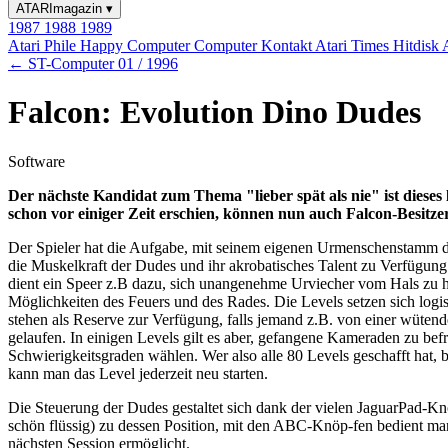
ATARImagazin
▾
1987
1988
1989
Atari Phile
Happy Computer
Computer Kontakt
Atari Times
Hitdisk
← ST-Computer 01 / 1996
Falcon: Evolution Dino Dudes
Software
Der nächste Kandidat zum Thema "lieber spät als nie" ist dies
schon vor einiger Zeit erschien, können nun auch Falcon-Besitze
Der Spieler hat die Aufgabe, mit seinem eigenen Urmenschenstamm die
die Muskelkraft der Dudes und ihr akrobatisches Talent zu Verfügung
dient ein Speer z.B dazu, sich unangenehme Urviecher vom Hals zu h
Möglichkeiten des Feuers und des Rades. Die Levels setzen sich logi
stehen als Reserve zur Verfügung, falls jemand z.B. von einer wütende
gelaufen. In einigen Levels gilt es aber, gefangene Kameraden zu bef
Schwierigkeitsgraden wählen. Wer also alle 80 Levels geschafft hat, ble
kann man das Level jederzeit neu starten.
Die Steuerung der Dudes gestaltet sich dank der vielen JaguarPad-K
schön flüssig) zu dessen Position, mit den ABC-Knöp-fen bedient man 
nächsten Session ermöglicht.