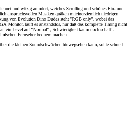
zeichnet und witzig animiert, weiches Scrolling und schönes Ein- und
lich anspruchsvollen Musiken quäken miteinerziemlich niedrigen
ackung von Evolution Dino Dudes steht "RGB only", wobei das
GA-Monitor, läuft es anstandslos, nur daß das komplette Timing nicht
aß man ein Level auf "Normal" ; Schwierigkeit kaum noch schafft.
heimischen Fernseher bequem machen.
 über die kleinen Soundschwächen hinwegsehen kann, sollte schnell