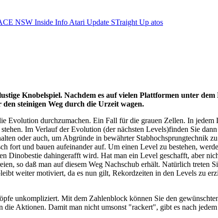
ACE NSW Inside Info
Atari Update
STraight Up
atos
es lustige Knobelspiel. Nachdem es auf vielen Plattformen unter
r den steinigen Weg durch die Urzeit wagen.
 Evolution durchzumachen. Ein Fall für die grauen Zellen. In jedem L
 stehen. Im Verlauf der Evolution (der nächsten Levels)finden Sie da
alten oder auch, um Abgründe in bewährter Stabhochsprungtechnik zu 
sch fort und bauen aufeinander auf. Um einen Level zu bestehen, werd
n Dinobestie dahingerafft wird. Hat man ein Level geschafft, aber nich
reien, so daß man auf diesem Weg Nachschub erhält. Natürlich treten S
ibt weiter motiviert, da es nun gilt, Rekordzeiten in den Levels zu erzi
nöpfe unkompliziert. Mit dem Zahlenblock können Sie den gewünschten 
die Aktionen. Damit man nicht umsonst "rackert", gibt es nach jedem L