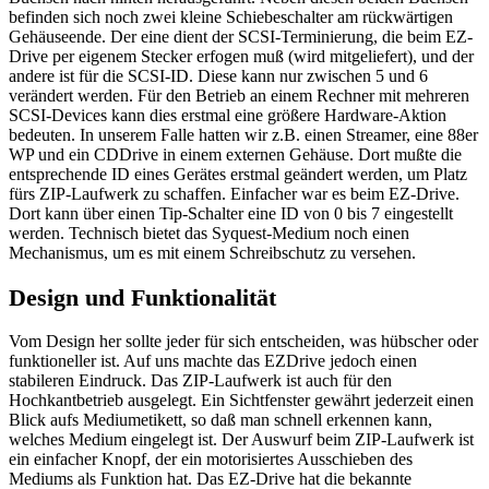
befinden sich noch zwei kleine Schiebeschalter am rückwärtigen
Gehäuseende. Der eine dient der SCSI-Terminierung, die beim EZ-
Drive per eigenem Stecker erfogen muß (wird mitgeliefert), und der
andere ist für die SCSI-ID. Diese kann nur zwischen 5 und 6
verändert werden. Für den Betrieb an einem Rechner mit mehreren
SCSI-Devices kann dies erstmal eine größere Hardware-Aktion
bedeuten. In unserem Falle hatten wir z.B. einen Streamer, eine 88er
WP und ein CDDrive in einem externen Gehäuse. Dort mußte die
entsprechende ID eines Gerätes erstmal geändert werden, um Platz
fürs ZIP-Laufwerk zu schaffen. Einfacher war es beim EZ-Drive.
Dort kann über einen Tip-Schalter eine ID von 0 bis 7 eingestellt
werden. Technisch bietet das Syquest-Medium noch einen
Mechanismus, um es mit einem Schreibschutz zu versehen.
Design und Funktionalität
Vom Design her sollte jeder für sich entscheiden, was hübscher oder
funktioneller ist. Auf uns machte das EZDrive jedoch einen
stabileren Eindruck. Das ZIP-Laufwerk ist auch für den
Hochkantbetrieb ausgelegt. Ein Sichtfenster gewährt jederzeit einen
Blick aufs Mediumetikett, so daß man schnell erkennen kann,
welches Medium eingelegt ist. Der Auswurf beim ZIP-Laufwerk ist
ein einfacher Knopf, der ein motorisiertes Ausschieben des
Mediums als Funktion hat. Das EZ-Drive hat die bekannte