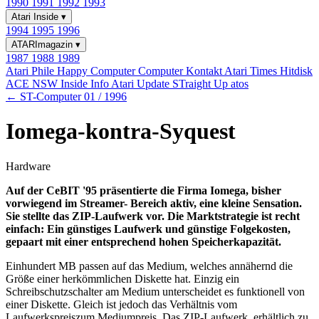
1990
1991
1992
1993
Atari Inside
▾
1994
1995
1996
ATARImagazin
▾
1987
1988
1989
Atari Phile
Happy Computer
Computer Kontakt
Atari Times
Hitdisk
ACE NSW Inside Info
Atari Update
STraight Up
atos
← ST-Computer 01 / 1996
Iomega-kontra-Syquest
Hardware
Auf der CeBIT '95 präsentierte die Firma Iomega, bisher
vorwiegend im Streamer- Bereich aktiv, eine kleine Sensation.
Sie stellte das ZIP-Laufwerk vor. Die Marktstrategie ist recht
einfach: Ein günstiges Laufwerk und günstige Folgekosten,
gepaart mit einer entsprechend hohen Speicherkapazität.
Einhundert MB passen auf das Medium, welches annähernd die
Größe einer herkömmlichen Diskette hat. Einzig ein
Schreibschutzschalter am Medium unterscheidet es funktionell von
einer Diskette. Gleich ist jedoch das Verhältnis vom
Laufwerkspreiszum Mediumpreis. Das ZIP-Laufwerk, erhältlich zu