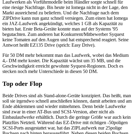
Laufwerken als Vorführmodelle beim Händler sorgte schnell für
eine riesige Nachfrage. Bis heute ist Iomega nicht in der Lage, den
Markt ausreichend zu beliefern. Und die Nachfrage nach dem
ZIPDrive kann nun ganz schnell versiegen. Zum einen hat Iomega
ein JAZ-Laufwerk angekündigt, welches 1 GB als Kapazität zu
bieten hat. Erste Beta-Geräte konnte man auf der Systems '95
begutachten. Zum anderen hat Konkurrent/Mitbewerber Syquest
keine Tomaten auf den Augen und hat entsprechend reagiert. Seine
Antwort heißt EZ135 Drive (sprich: Easy Drive).
Für 50 DM mehr bekommt man das Laufwerk, wobei das Medium
4,- DM mehr kostet. Die Kapazität wächst um 35 MB, und die
Geschwindigkeit erreicht gewohnte Syquest-Regionen. Doch es
stecken noch mehr Unterschiede in diesen 50 DM.
Top oder Flop
Beide Drives sind als Stand-alone-Geräte konzipiert. Das heißt, man
soll sie irgendwo schnell anschließen können, damit arbeiten und am
Ende abklemmen und wieder mitnehmen. Denn beide Laufwerke
sind zwar in einer AT-Bus und SCSI-Version, aber nicht als
Einbaulaufwerke erhältlich. Durch die geringe Größe war auch kein
Platzfürs Netzteil. Während das EZ-Drive mit richtigen -50poligen
SCSI-Ports ausgestattet war, hat das ZIPLaufwerk nur 25polige
Buchsen nach hinten herausgeführt. Neben diesen beiden Buchsen