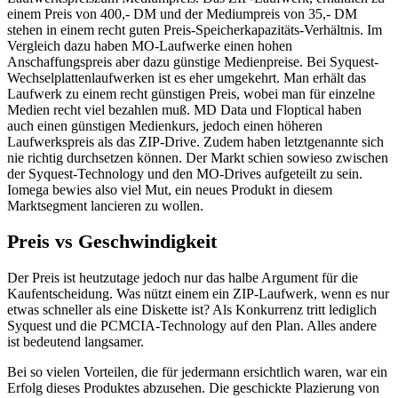
einem Preis von 400,- DM und der Mediumpreis von 35,- DM
stehen in einem recht guten Preis-Speicherkapazitäts-Verhältnis. Im
Vergleich dazu haben MO-Laufwerke einen hohen
Anschaffungspreis aber dazu günstige Medienpreise. Bei Syquest-
Wechselplattenlaufwerken ist es eher umgekehrt. Man erhält das
Laufwerk zu einem recht günstigen Preis, wobei man für einzelne
Medien recht viel bezahlen muß. MD Data und Floptical haben
auch einen günstigen Medienkurs, jedoch einen höheren
Laufwerkspreis als das ZIP-Drive. Zudem haben letztgenannte sich
nie richtig durchsetzen können. Der Markt schien sowieso zwischen
der Syquest-Technology und den MO-Drives aufgeteilt zu sein.
Iomega bewies also viel Mut, ein neues Produkt in diesem
Marktsegment lancieren zu wollen.
Preis vs Geschwindigkeit
Der Preis ist heutzutage jedoch nur das halbe Argument für die
Kaufentscheidung. Was nützt einem ein ZIP-Laufwerk, wenn es nur
etwas schneller als eine Diskette ist? Als Konkurrenz tritt lediglich
Syquest und die PCMCIA-Technology auf den Plan. Alles andere
ist bedeutend langsamer.
Bei so vielen Vorteilen, die für jedermann ersichtlich waren, war ein
Erfolg dieses Produktes abzusehen. Die geschickte Plazierung von