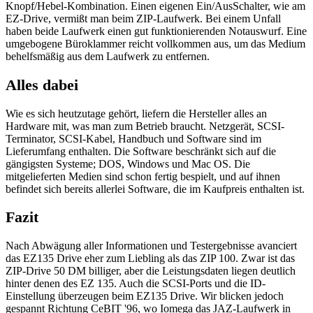
Knopf/Hebel-Kombination. Einen eigenen Ein/AusSchalter, wie am
EZ-Drive, vermißt man beim ZIP-Laufwerk. Bei einem Unfall
haben beide Laufwerk einen gut funktionierenden Notauswurf. Eine
umgebogene Büroklammer reicht vollkommen aus, um das Medium
behelfsmäßig aus dem Laufwerk zu entfernen.
Alles dabei
Wie es sich heutzutage gehört, liefern die Hersteller alles an
Hardware mit, was man zum Betrieb braucht. Netzgerät, SCSI-
Terminator, SCSI-Kabel, Handbuch und Software sind im
Lieferumfang enthalten. Die Software beschränkt sich auf die
gängigsten Systeme; DOS, Windows und Mac OS. Die
mitgelieferten Medien sind schon fertig bespielt, und auf ihnen
befindet sich bereits allerlei Software, die im Kaufpreis enthalten ist.
Fazit
Nach Abwägung aller Informationen und Testergebnisse avanciert
das EZ135 Drive eher zum Liebling als das ZIP 100. Zwar ist das
ZIP-Drive 50 DM billiger, aber die Leistungsdaten liegen deutlich
hinter denen des EZ 135. Auch die SCSI-Ports und die ID-
Einstellung überzeugen beim EZ135 Drive. Wir blicken jedoch
gespannt Richtung CeBIT '96, wo Iomega das JAZ-Laufwerk in