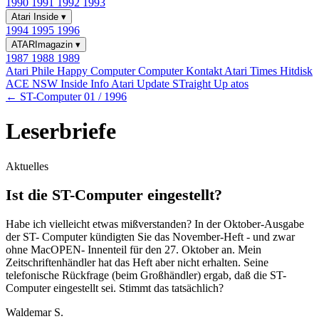
1990
1991
1992
1993
Atari Inside
▾
1994
1995
1996
ATARImagazin
▾
1987
1988
1989
Atari Phile
Happy Computer
Computer Kontakt
Atari Times
Hitdisk
ACE NSW Inside Info
Atari Update
STraight Up
atos
← ST-Computer 01 / 1996
Leserbriefe
Aktuelles
Ist die ST-Computer eingestellt?
Habe ich vielleicht etwas mißverstanden? In der Oktober-Ausgabe
der ST- Computer kündigten Sie das November-Heft - und zwar
ohne MacOPEN- Innenteil für den 27. Oktober an. Mein
Zeitschriftenhändler hat das Heft aber nicht erhalten. Seine
telefonische Rückfrage (beim Großhändler) ergab, daß die ST-
Computer eingestellt sei. Stimmt das tatsächlich?
Waldemar S.