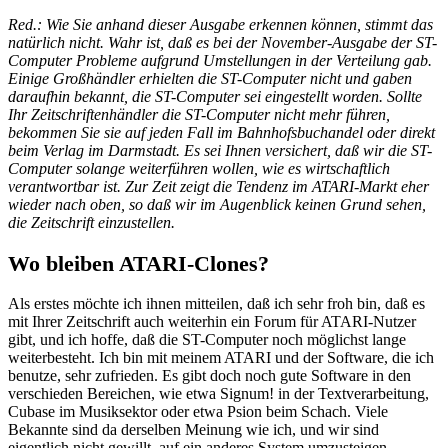
Red.: Wie Sie anhand dieser Ausgabe erkennen können, stimmt das
natürlich nicht. Wahr ist, daß es bei der November-Ausgabe der ST-
Computer Probleme aufgrund Umstellungen in der Verteilung gab.
Einige Großhändler erhielten die ST-Computer nicht und gaben
daraufhin bekannt, die ST-Computer sei eingestellt worden. Sollte
Ihr Zeitschriftenhändler die ST-Computer nicht mehr führen,
bekommen Sie sie auf jeden Fall im Bahnhofsbuchandel oder direkt
beim Verlag im Darmstadt. Es sei Ihnen versichert, daß wir die ST-
Computer solange weiterführen wollen, wie es wirtschaftlich
verantwortbar ist. Zur Zeit zeigt die Tendenz im ATARI-Markt eher
wieder nach oben, so daß wir im Augenblick keinen Grund sehen,
die Zeitschrift einzustellen.
Wo bleiben ATARI-Clones?
Als erstes möchte ich ihnen mitteilen, daß ich sehr froh bin, daß es
mit Ihrer Zeitschrift auch weiterhin ein Forum für ATARI-Nutzer
gibt, und ich hoffe, daß die ST-Computer noch möglichst lange
weiterbesteht. Ich bin mit meinem ATARI und der Software, die ich
benutze, sehr zufrieden. Es gibt doch noch gute Software in den
verschieden Bereichen, wie etwa Signum! in der Textverarbeitung,
Cubase im Musiksektor oder etwa Psion beim Schach. Viele
Bekannte sind da derselben Meinung wie ich, und wir sind
eigentlich nicht gewillt, auf ein anderes System umzusteigen.