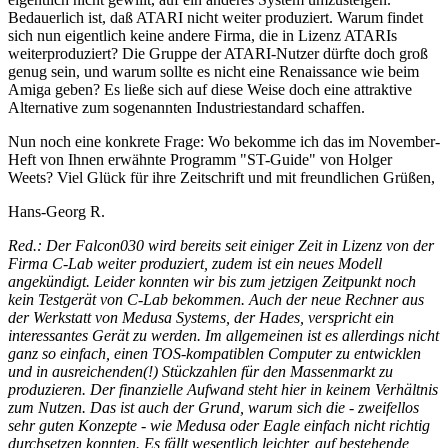
Bedauerlich ist, daß ATARI nicht weiter produziert. Warum findet
sich nun eigentlich keine andere Firma, die in Lizenz ATARIs
weiterproduziert? Die Gruppe der ATARI-Nutzer dürfte doch groß
genug sein, und warum sollte es nicht eine Renaissance wie beim
Amiga geben? Es ließe sich auf diese Weise doch eine attraktive
Alternative zum sogenannten Industriestandard schaffen.
Nun noch eine konkrete Frage: Wo bekomme ich das im November-
Heft von Ihnen erwähnte Programm "ST-Guide" von Holger
Weets? Viel Glück für ihre Zeitschrift und mit freundlichen Grüßen,
Hans-Georg R.
Red.: Der Falcon030 wird bereits seit einiger Zeit in Lizenz von der
Firma C-Lab weiter produziert, zudem ist ein neues Modell
angekündigt. Leider konnten wir bis zum jetzigen Zeitpunkt noch
kein Testgerät von C-Lab bekommen. Auch der neue Rechner aus
der Werkstatt von Medusa Systems, der Hades, verspricht ein
interessantes Gerät zu werden. Im allgemeinen ist es allerdings nicht
ganz so einfach, einen TOS-kompatiblen Computer zu entwicklen
und in ausreichenden(!) Stückzahlen für den Massenmarkt zu
produzieren. Der finanzielle Aufwand steht hier in keinem Verhältnis
zum Nutzen. Das ist auch der Grund, warum sich die - zweifellos
sehr guten Konzepte - wie Medusa oder Eagle einfach nicht richtig
durchsetzen konnten. Es fällt wesentlich leichter, auf bestehende