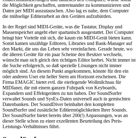
die Möglichkeit geschaffen, untereinander zu kommunizieren und
Daten per MIDI auszutauschen. Also lag es nahe, dem Computer
die mühselige Editierarbeit an den Geräten aufzubürden.
In der Regel sind MIDI-Geräte, was die Tastatur, Display und
Massenspeicher angeht eher spartanisch ausgestattet. Der Computer
bringt hier Vorteile mit sich, die kaum ein MIDI-Gerät bieten kann.
Somit kamen unzählige Editoren, Libraries und Bank-Manager auf
den Markt, die uns das Leben sehr vereinfachen. Gerade heute, wo
die älteren Geräte für ein paar Scheine den Besitzer wechseln,
wünscht man sich gleich den richtigen Editor herbei. Nicht immer ist
die Suche erfolgreich, so daß spezielle Lösungen nicht immer
möglich sind. An diesem Punkt angekommen, könnte für den ein
oder anderen User ein heller Stern am Horizont erscheinen. Die
Firma EMAGIC bietet evtl. die eierlegende Wollmilchsau für
MIDIaner, die mit einem ganzen Fuhrpark von Keyboards,
Expandern und Effektgeräten zu tun haben. Der SoundSurfer
verwaltet Sounds und SysEx-Daten universell auch in gemischten
Datenbanken. Der SoundDiver beinhaltet den kompletten
SoundSurfer und zusätzliche Editiermöglichkeiten Ihrer Sounds.
Der SoundSurfer bietet bereits über 200(!) Anpassungen, was an
dieser Stelle schon zu einer exzellenten Beurteilung des Preis-
Leistungs-Verhältnisses führt.