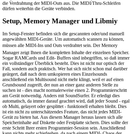
die Verdrahtung der MIDI-Outs aus. Die MIDI/Thru-Schleifen
dürfen weiterhin die Geräte verbinden.
Setup, Memory Manager und Libmiy
Im Setup-Fenster befinden sich die gescannten oder/und manuell
angewählten MIDI-Geräte. Um automatisch scannen zu können,
müssen alle MIDI-Ins und Outs verdrahtet sein. Der Memory
Manager zeigt Ihnen die kompletten Inhalte der einzelnen Speicher.
Sogar RAMCards und Edit- Buffers sind inbegriffen, so daß immer
ein vollständiger Überblick besteht. Dies ist nicht nur optisch der
Fall, sondern auch praktisch. Wer hat sich nicht schon mal darüber
geärgert, daß nach dem umkopieren eines Einzelsounds
anschließend ein Multisound nicht mehr klingt, weil er auf einen
Grundsound zugreift, der nun an einer ganz anderen Stelle zu
suchen ist - dies macht normalerweise einen 2. Programmierschritt
am Gerät notwendig. Anders mit SoundSurfer. Er erledigt dies
automatisch, da immer darauf geachtet wird, daß jeder Sound - egal
ob Multi, gelayert oder gesplittet - funktionell erhalten bleibt. Dies
ist ein nicht zu unterschätzendes Feature, das nicht jedes MIDI-
Gerät zu bieten hat. Aus diesem Manager heraus lassen sich alle
Speicherinhalte auf Diskette oder Festplatte sichern. Dies sollte der
erste Schritt Ihrer ersten Programmier-Session sein. Anschließend
kann nichts mehr schiefgehen, da nach einem MIDI- Chaos der