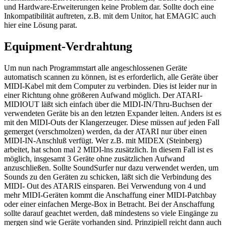
und Hardware-Erweiterungen keine Problem dar. Sollte doch eine
Inkompatibilität auftreten, z.B. mit dem Unitor, hat EMAGIC auch
hier eine Lösung parat.
Equipment-Verdrahtung
Um nun nach Programmstart alle angeschlossenen Geräte
automatisch scannen zu können, ist es erforderlich, alle Geräte über
MIDI-Kabel mit dem Computer zu verbinden. Dies ist leider nur in
einer Richtung ohne größeren Aufwand möglich. Der ATARI-
MIDIOUT läßt sich einfach über die MIDI-IN/Thru-Buchsen der
verwendeten Geräte bis an den letzten Expander leiten. Anders ist es
mit den MIDI-Outs der Klangerzeuger. Diese müssen auf jeden Fall
gemerget (verschmolzen) werden, da der ATARI nur über einen
MIDI-IN-Anschluß verfügt. Wer z.B. mit MIDEX (Steinberg)
arbeitet, hat schon mal 2 MIDI-lns zusätzlich. In diesem Fall ist es
möglich, insgesamt 3 Geräte ohne zusätzlichen Aufwand
anzuschließen. Sollte SoundSurfer nur dazu verwendet werden, um
Sounds zu den Geräten zu schicken, läßt sich die Verbindung des
MIDI- Out des ATARIS einsparen. Bei Verwendung von 4 und
mehr MIDI-Geräten kommt die Anschaffung einer MIDI-Patchbay
oder einer einfachen Merge-Box in Betracht. Bei der Anschaffung
sollte darauf geachtet werden, daß mindestens so viele Eingänge zu
mergen sind wie Geräte vorhanden sind. Prinzipiell reicht dann auch