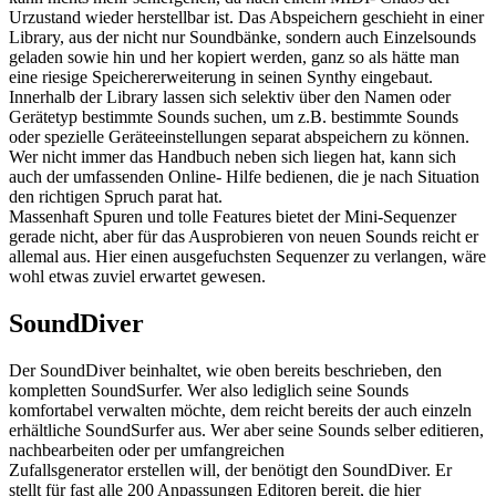
Urzustand wieder herstellbar ist. Das Abspeichern geschieht in einer
Library, aus der nicht nur Soundbänke, sondern auch Einzelsounds
geladen sowie hin und her kopiert werden, ganz so als hätte man
eine riesige Speichererweiterung in seinen Synthy eingebaut.
Innerhalb der Library lassen sich selektiv über den Namen oder
Gerätetyp bestimmte Sounds suchen, um z.B. bestimmte Sounds
oder spezielle Geräteeinstellungen separat abspeichern zu können.
Wer nicht immer das Handbuch neben sich liegen hat, kann sich
auch der umfassenden Online- Hilfe bedienen, die je nach Situation
den richtigen Spruch parat hat.
Massenhaft Spuren und tolle Features bietet der Mini-Sequenzer
gerade nicht, aber für das Ausprobieren von neuen Sounds reicht er
allemal aus. Hier einen ausgefuchsten Sequenzer zu verlangen, wäre
wohl etwas zuviel erwartet gewesen.
SoundDiver
Der SoundDiver beinhaltet, wie oben bereits beschrieben, den
kompletten SoundSurfer. Wer also lediglich seine Sounds
komfortabel verwalten möchte, dem reicht bereits der auch einzeln
erhältliche SoundSurfer aus. Wer aber seine Sounds selber editieren,
nachbearbeiten oder per umfangreichen
Zufallsgenerator erstellen will, der benötigt den SoundDiver. Er
stellt für fast alle 200 Anpassungen Editoren bereit, die hier