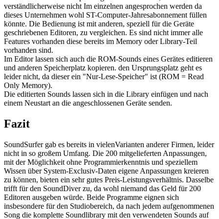
verständlicherweise nicht Im einzelnen angesprochen werden da
dieses Unternehmen wohl ST-Computer-Jahresabonnement füllen
könnte. Die Bedienung ist mit anderen, speziell für die Geräte
geschriebenen Editoren, zu vergleichen. Es sind nicht immer alle
Features vorhanden diese bereits im Memory oder Library-Teil
vorhanden sind.
Im Editor lassen sich auch die ROM-Sounds eines Gerätes editieren
und anderen Speicherplatz kopieren. den Ursprungsplatz geht es
leider nicht, da dieser ein "Nur-Lese-Speicher" ist (ROM = Read
Only Memory).
Die editierten Sounds lassen sich in die Library einfügen und nach
einem Neustart an die angeschlossenen Geräte senden.
Fazit
SoundSurfer gab es bereits in vielenVarianten anderer Firmen, leider
nicht in so großem Umfang. Die 200 mitgelieferten Anpassungen,
mit der Möglichkeit ohne Programmierkenntnis und speziellem
Wissen über System-Exclusiv-Daten eigene Anpassungen kreieren
zu können, bieten ein sehr gutes Preis-Leistungsverhältnis. Dasselbe
trifft für den SoundDiver zu, da wohl niemand das Geld für 200
Editoren ausgeben würde. Beide Programme eignen sich
insbesondere für den Studiobereich, da nach jedem aufgenommenen
Song die komplette Soundlibrary mit den verwendeten Sounds auf