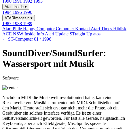
1990
1991
1992
1993
Atari Inside
▾
1994
1995
1996
ATARImagazin
▾
1987
1988
1989
Atari Phile
Happy Computer
Computer Kontakt
Atari Times
Hitdisk
ACE NSW Inside Info
Atari Update
STraight Up
atos
← ST-Computer 01 / 1996
SoundDiver/SoundSurfer:
Wassersport mit Musik
Software
Nachdem MIDI die Musikwelt revolutioniert hatte, kam eine
Riesenwelle von Musikinstrumenten mit MIDI-Schnittstellen auf
den Markt. Heute stellt sich erst gar nicht mehr die Frage, ob ein
Gerät über ein solches Interface verfügt. Es ist zu einer
Selbstverständlichkeit geworden. Für fast alle Geräte, hauptsächlich
Keyboards, aber auch Effektgeräte, Mischpulte, spezielle
Gitarrenmidifizierungen und natürlich den Computer, wurde somit