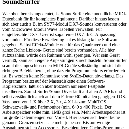
SoundSurfer
Wie oben bereits angedeutet, ist SoundSurfer eine unendliche MIDI-
Datenbank für Ihr komplettes Equipment. Darüber hinaus lassen
sich aber auch z.B. im SY77-Modul DX7-Sounds konvertieren oder
vom Microwave-Modul Wave-Tabellen verwalten. Für
eingefleischte DX7- User ist sogar eine DX7-II/E!-Anpassung
vorhanden. Für diese Erweiterung hat es bislang keine Software
gegeben. Selbst Effekt-Module wie für das Quadraverb und eine
ganze Reihe Lixicon- Geräte sind bereits vorhanden. Alle hier
aufzuzählen, würde den Rahmen wohl sprengen. Wer sein Gerät
vermißt, kann sich eigene Anpassungen zurechtbasteln. SoundSurfer
scannt die angeschlossenen MIDI-Geräte selbständig und stellt die
richtigen Befehle bereit, ohne daß ein Programmierkurs erforderlich
ist. Es werden keine Kenntnisse von SysEx-Daten abverlangt. Das
Programm besitzt auf der Masterdiskette einen Software-
Kopierschutz, läßt sich aber trotzdem auf einer Festplatte
installieren. Sound-Surfer/SoundDiver läuft auf allen ATARIs und
selbstverständlich auch auf dem Falcon030 mit allen gängigen TOS-
Versionen von 1.X über 2.X, 3.x, 4.X bis zum MultiTOS.
Schwarzweiß- und Farbmonitor (min. 640 x 400 Pixel). Der
Arbeitsspeicher sollte min. 1MB groß sein. Mehr Arbeitsspeicher ist
für große Datenmengen von Vorteil. Hier lassen sich leider keine
genauen Grenzen setzen - je mehr je besser. Bis auf wenige
Ausnahmen stellen Accessories, Beschleuniger, Cache-Programme