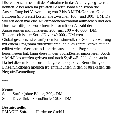
Diskette zusammen mit der Aufnahme in das Archiv gelegt werden
können. Aber auch im privaten Bereich lohnt sich schon die
Anschaffung bei Verwendung von 2 bis 3 MIDI-Geräten. Gute
Editoren (pro Gerät) kosten alle zwischen 100,- und 300,- DM. Da
will ich doch mal eine Milchmädchenrechnung aufmachen und den
Durchschnittspreis von einem Editor mit der Anzahl der
Anpassungen multiplizieren. 200,-mal 200 = 40.000,- DM.
Theoretisch ist der SoundDiver 40.000,- DM wert.
Global gesehen, ist es auf jeden Fall sinnvoll, die Soundverwaltung
mit einem Programm durchzuführen, da alles zentral verwaltet und
editiert wird. Wer bereits Libraries aus anderen Programmen
herumliegen hat, kann diese in den SoundSurfer importieren. Auch
*.Mid-Files werden gelesen und nach SysEx-Befehle durchsucht.
Da bei diesem Funktionsumfang keine objektive Beurteilung der
Einzelfunktionen möglich ist, entfällt unten in den Mäusekästen die
Negativ-Beurteilung.
ww
Preise
SoundSurfer (ohne Editor) 290,- DM
SoundDiver (inkl. SoundSurfer) 598,- DM
Bezugsquelle:
EMAGIC Soft- und Hardware GmbH