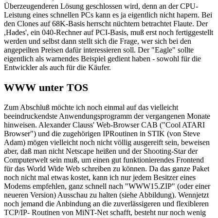
Überzeugenderen Lösung geschlossen wird, denn an der CPU-
Leistung eines schnellen PCs kann es ja eigentlich nicht hapern. Bei
den Clones auf 68K-Basis herrscht nüchtern betrachtet Flaute. Der
,Hades', ein 040-Rechner auf PCI-Basis, muß erst noch fertiggestellt
werden und selbst dann stellt sich die Frage, wer sich bei den
angepeilten Preisen dafür interessieren soll. Der "Eagle" sollte
eigentlich als warnendes Beispiel gedient haben - sowohl für die
Entwickler als auch für die Käufer.
WWW unter TOS
Zum Abschluß möchte ich noch einmal auf das vielleicht
beeindruckendste Anwendungsprogramm der vergangenen Monate
hinweisen. Alexander Clauss' Web-Browser CAB ("Cool ATARI
Browser") und die zugehörigen IPRoutinen in STIK (von Steve
Adam) mögen vielleicht noch nicht völlig ausgereift sein, beweisen
aber, daß man nicht Netscape heißen und der Shooting-Star der
Computerwelt sein muß, um einen gut funktionierendes Frontend
für das World Wide Web schreiben zu können. Da das ganze Paket
noch nicht mal etwas kostet, kann ich nur jedem Besitzer eines
Modems empfehlen, ganz schnell nach "WWW15.ZIP" (oder einer
neueren Version) Ausschau zu halten (siehe Abbildung). Wennjetzt
noch jemand die Anbindung an die zuverlässigeren und flexibleren
TCP/IP- Routinen von MiNT-Net schafft, besteht nur noch wenig