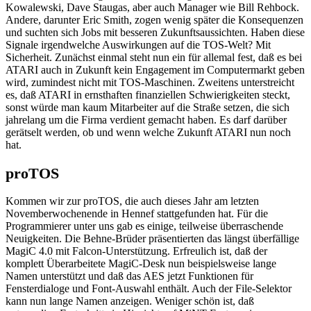
Kowalewski, Dave Staugas, aber auch Manager wie Bill Rehbock.
Andere, darunter Eric Smith, zogen wenig später die Konsequenzen
und suchten sich Jobs mit besseren Zukunftsaussichten. Haben diese
Signale irgendwelche Auswirkungen auf die TOS-Welt? Mit
Sicherheit. Zunächst einmal steht nun ein für allemal fest, daß es bei
ATARI auch in Zukunft kein Engagement im Computermarkt geben
wird, zumindest nicht mit TOS-Maschinen. Zweitens unterstreicht
es, daß ATARI in ernsthaften finanziellen Schwierigkeiten steckt,
sonst würde man kaum Mitarbeiter auf die Straße setzen, die sich
jahrelang um die Firma verdient gemacht haben. Es darf darüber
gerätselt werden, ob und wenn welche Zukunft ATARI nun noch
hat.
proTOS
Kommen wir zur proTOS, die auch dieses Jahr am letzten
Novemberwochenende in Hennef stattgefunden hat. Für die
Programmierer unter uns gab es einige, teilweise überraschende
Neuigkeiten. Die Behne-Brüder präsentierten das längst überfällige
MagiC 4.0 mit Falcon-Unterstützung. Erfreulich ist, daß der
komplett Überarbeitete MagiC-Desk nun beispielsweise lange
Namen unterstützt und daß das AES jetzt Funktionen für
Fensterdialoge und Font-Auswahl enthält. Auch der File-Selektor
kann nun lange Namen anzeigen. Weniger schön ist, daß