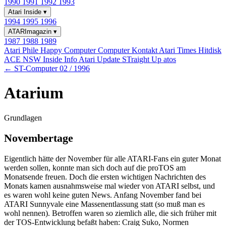
1990
1991
1992
1993
Atari Inside
▾
1994
1995
1996
ATARImagazin
▾
1987
1988
1989
Atari Phile
Happy Computer
Computer Kontakt
Atari Times
Hitdisk
ACE NSW Inside Info
Atari Update
STraight Up
atos
← ST-Computer 02 / 1996
Atarium
Grundlagen
Novembertage
Eigentlich hätte der November für alle ATARI-Fans ein guter Monat
werden sollen, konnte man sich doch auf die proTOS am
Monatsende freuen. Doch die ersten wichtigen Nachrichten des
Monats kamen ausnahmsweise mal wieder von ATARI selbst, und
es waren wohl keine guten News. Anfang November fand bei
ATARI Sunnyvale eine Massenentlassung statt (so muß man es
wohl nennen). Betroffen waren so ziemlich alle, die sich früher mit
der TOS-Entwicklung befaßt haben: Craig Suko, Normen