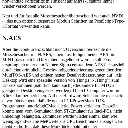
notwendige Fortschritte in Hinsicht auf MiNT-Features immer
wieder verschoben werden.
Neu und für fast alle Messebesucher überraschend war auch NVDI
4, das nun optional (separates Modul) Schriften im PostScript-Type-
I-Format verwenden kann.
N.AES
Aber die Konkurrenz schläft nicht. Overscan überraschte die
Messebesucher mit N.AES, einem fast fertigen neuen AES für
MINT, das noch im Dezember ausgeliefert werden soll. Das
ursprünglich unter dem Namen Sigma entstandene AES fiel speziell
durch eine erfreuliche Geschwindigkeitssteigerung gegenüber dem
MultiTOS-AES und einigen netten Detailverbesserungen auf . Als
Desktop wird eine spezielle Version von Thing ("N.Thing") zum
Einsatz kommen (natürlich kann auch jedes andere für MTOS
geeignete Desktop eingesetzt werden). Die ST-Computer wird in
Kürze darüber berichten. Auf der Hardware-Seite konnte man sich
davon überzeugen, daß die neuen PCI-PowerMacs TOS-
Programmen unterMagiCMac allerlei Power verleihen. Dasselbe
konnte man vom Gemulator, dem ST-Emulator für Intel-PCs, nicht
unbedingt behaupten. Zumindest wurde wieder einmal klar, wie
wenig irgendwelche Meßwerte aus CPUBenchmarks aussagen. Es
bleibt zu hoffen, daß diese Marktlücke bald mit einer