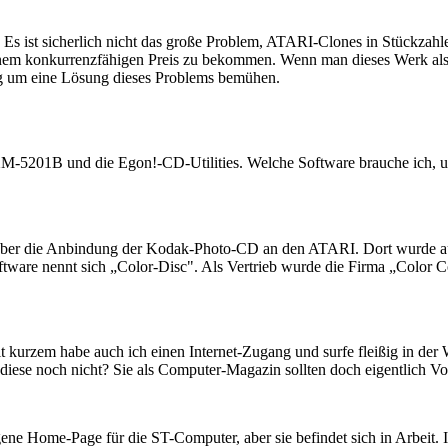
s ist sicherlich nicht das große Problem, ATARI-Clones in Stückzahlen 
u einem konkurrenzfähigen Preis zu bekommen. Wenn man dieses Werk als
itig um eine Lösung dieses Problems bemühen.
-5201B und die Egon!-CD-Utilities. Welche Software brauche ich,
h über die Anbindung der Kodak-Photo-CD an den ATARI. Dort wurde auc
ftware nennt sich „Color-Disc". Als Vertrieb wurde die Firma „Color 
 kurzem habe auch ich einen Internet-Zugang und surfe fleißig in der We
diese noch nicht? Sie als Computer-Magazin sollten doch eigentlich V
ne Home-Page für die ST-Computer, aber sie befindet sich in Arbeit. I