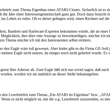
rbriefe zum Thema Eigenbau eines ATARI-Clones. Sicherlich ist es rich
h die Idee einer Interessengemeinschaft ganz gut. Doch dazu braucht ma
 ins Leben zu rufen. Ob es dieser gelingen wird, einen Rechner auf die B
ern, Bastlern und Hardware-Experten bekommen würde, die an einer In
 Möglichkeit, dies über eine Anzeige zu bewerkstelligen, möchte ich n
em Thema möchte ich mit den Interessenten selbst erörtern.
r den Eagle wäre toll gewesen. Aber leider gibt es die Firma GE-Soft 
h meinen Eagle nicht nutzen, da einiges noch nicht geliefert wurde. Es
 gerne Ihre Adresse ab. Zum Eagle läßt sich nur soviel sagen, daß nac
erden, werden wir sie natürlich an dieser Stelle bekanntgeben.
 an den Leserbriefen zum Thema „Ein ATARI im Eigenbau“ bzw. „ATAR
Wenn es nicht möglich ist, mir die o.g. Leserbriefe zuzusenden, so mö