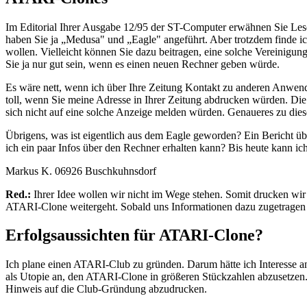
Im Editorial Ihrer Ausgabe 12/95 der ST-Computer erwähnen Sie Lese
haben Sie ja „Medusa" und „Eagle" angeführt. Aber trotzdem finde ic
wollen. Vielleicht können Sie dazu beitragen, eine solche Vereinigung
Sie ja nur gut sein, wenn es einen neuen Rechner geben würde.
Es wäre nett, wenn ich über Ihre Zeitung Kontakt zu anderen Anwend
toll, wenn Sie meine Adresse in Ihrer Zeitung abdrucken würden. Die
sich nicht auf eine solche Anzeige melden würden. Genaueres zu dies
Übrigens, was ist eigentlich aus dem Eagle geworden? Ein Bericht übe
ich ein paar Infos über den Rechner erhalten kann? Bis heute kann ic
Markus K. 06926 Buschkuhnsdorf
Red.:
Ihrer Idee wollen wir nicht im Wege stehen. Somit drucken wir
ATARI-Clone weitergeht. Sobald uns Informationen dazu zugetragen w
Erfolgsaussichten für ATARI-Clone?
Ich plane einen ATARI-Club zu gründen. Darum hätte ich Interesse
als Utopie an, den ATARI-Clone in größeren Stückzahlen abzusetzen. 
Hinweis auf die Club-Gründung abzudrucken.