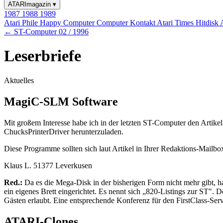
ATARImagazin
▾
1987
1988
1989
Atari Phile
Happy Computer
Computer Kontakt
Atari Times
Hitdisk
← ST-Computer 02 / 1996
Leserbriefe
Aktuelles
MagiC-SLM Software
Mit großem Interesse habe ich in der letzten ST-Computer den Arti
ChucksPrinterDriver herunterzuladen.
Diese Programme sollten sich laut Artikel in Ihrer Redaktions-Mail
Klaus L. 51377 Leverkusen
Red.:
Da es die Mega-Disk in der bisherigen Form nicht mehr gibt, 
ein eigenes Brett eingerichtet. Es nennt sich „820-Listings zur ST".
Gästen erlaubt. Eine entsprechende Konferenz für den FirstClass-Se
ATARI-Clones