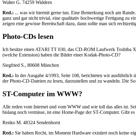
Walter G. 74259 Widdern
Red.:
... was wir hiermit gerne tun. Eine Bemerkung noch am Rande. E
ganz und gar nicht trivial, eine qualitativ hochwertige Fertigung z
zeigen eine gewisse Bereitschaft dazu, dann sollte man sich rechtze
Photo-CDs lesen
Ich besitze einen ATARI TT 030, das CD-ROM Laufwerk Toshiba XM
(welche Extension) haben die Bilder einer Kodak-Photo-CD?
Siegfried S., 80608 München
Red.:
In der Ausgabe 4/1993, Seite 108, berichteten wir ausführlic
der Photo-CD-Dateien zu lesen, darzustellen und zu wandeln. Die So
ST-Computer im WWW?
Alle reden vom Internet und vom WWW und wie toll das alles ist. Seit
bislang noch vermisse, ist eine Home-Page der ST-Computer. Gibt es 
Renko M. 48324 Sendenhorst
Red.:
Sie haben Recht, im Moment Hardware existiert noch keine eige