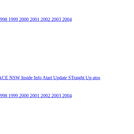
1998
1999
2000
2001
2002
2003
2004
ACE NSW Inside Info
Atari Update
STraight Up
atos
1998
1999
2000
2001
2002
2003
2004