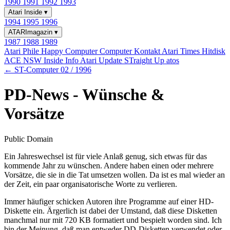
1990
1991
1992
1993
Atari Inside
▾
1994
1995
1996
ATARImagazin
▾
1987
1988
1989
Atari Phile
Happy Computer
Computer Kontakt
Atari Times
Hitdisk
ACE NSW Inside Info
Atari Update
STraight Up
atos
← ST-Computer 02 / 1996
PD-News - Wünsche &
Vorsätze
Public Domain
Ein Jahreswechsel ist für viele Anlaß genug, sich etwas für das
kommende Jahr zu wünschen. Andere haben einen oder mehrere
Vorsätze, die sie in die Tat umsetzen wollen. Da ist es mal wieder an
der Zeit, ein paar organisatorische Worte zu verlieren.
Immer häufiger schicken Autoren ihre Programme auf einer HD-
Diskette ein. Ärgerlich ist dabei der Umstand, daß diese Disketten
manchmal nur mit 720 KB formatiert und bespielt worden sind. Ich
bin der Meinung, daß man entweder DD-Disketten verwendet oder