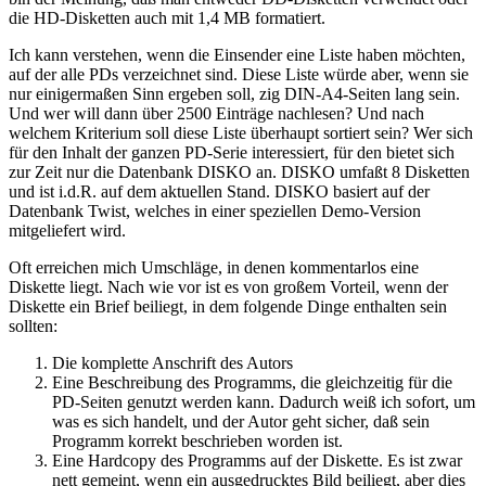
die HD-Disketten auch mit 1,4 MB formatiert.
Ich kann verstehen, wenn die Einsender eine Liste haben möchten,
auf der alle PDs verzeichnet sind. Diese Liste würde aber, wenn sie
nur einigermaßen Sinn ergeben soll, zig DIN-A4-Seiten lang sein.
Und wer will dann über 2500 Einträge nachlesen? Und nach
welchem Kriterium soll diese Liste überhaupt sortiert sein? Wer sich
für den Inhalt der ganzen PD-Serie interessiert, für den bietet sich
zur Zeit nur die Datenbank DISKO an. DISKO umfaßt 8 Disketten
und ist i.d.R. auf dem aktuellen Stand. DISKO basiert auf der
Datenbank Twist, welches in einer speziellen Demo-Version
mitgeliefert wird.
Oft erreichen mich Umschläge, in denen kommentarlos eine
Diskette liegt. Nach wie vor ist es von großem Vorteil, wenn der
Diskette ein Brief beiliegt, in dem folgende Dinge enthalten sein
sollten:
Die komplette Anschrift des Autors
Eine Beschreibung des Programms, die gleichzeitig für die
PD-Seiten genutzt werden kann. Dadurch weiß ich sofort, um
was es sich handelt, und der Autor geht sicher, daß sein
Programm korrekt beschrieben worden ist.
Eine Hardcopy des Programms auf der Diskette. Es ist zwar
nett gemeint, wenn ein ausgedrucktes Bild beiliegt, aber dies