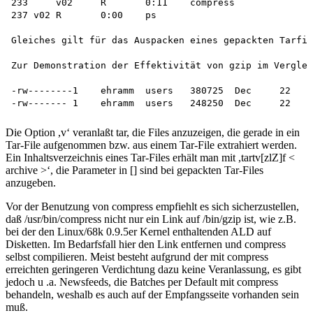
233	v02	R	0:11	compress

237 v02	R	0:00	ps

Gleiches gilt für das Auspacken eines gepackten Tarfil
Zur Demonstration der Effektivität von gzip im Verglei
-rw--------1	ehramm	users	380725	Dec	22	12:54	/tmp/wamplus.tar.Z

Die Option ,v‘ veranlaßt tar, die Files anzuzeigen, die gerade in ein
Tar-File aufgenommen bzw. aus einem Tar-File extrahiert werden.
Ein Inhaltsverzeichnis eines Tar-Files erhält man mit ,tartv[zlZ]f <
archive >‘, die Parameter in [] sind bei gepackten Tar-Files
anzugeben.
Vor der Benutzung von compress empfiehlt es sich sicherzustellen,
daß /usr/bin/compress nicht nur ein Link auf /bin/gzip ist, wie z.B.
bei der den Linux/68k 0.9.5er Kernel enthaltenden ALD auf
Disketten. Im Bedarfsfall hier den Link entfernen und compress
selbst compilieren. Meist besteht aufgrund der mit compress
erreichten geringeren Verdichtung dazu keine Veranlassung, es gibt
jedoch u .a. Newsfeeds, die Batches per Default mit compress
behandeln, weshalb es auch auf der Empfangsseite vorhanden sein
muß.