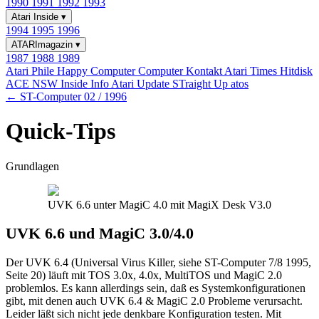
1990
1991
1992
1993
Atari Inside
▾
1994
1995
1996
ATARImagazin
▾
1987
1988
1989
Atari Phile
Happy Computer
Computer Kontakt
Atari Times
Hitdisk
ACE NSW Inside Info
Atari Update
STraight Up
atos
← ST-Computer 02 / 1996
Quick-Tips
Grundlagen
UVK 6.6 unter MagiC 4.0 mit MagiX Desk V3.0
UVK 6.6 und MagiC 3.0/4.0
Der UVK 6.4 (Universal Virus Killer, siehe ST-Computer 7/8 1995,
Seite 20) läuft mit TOS 3.0x, 4.0x, MultiTOS und MagiC 2.0
problemlos. Es kann allerdings sein, daß es Systemkonfigurationen
gibt, mit denen auch UVK 6.4 & MagiC 2.0 Probleme verursacht.
Leider läßt sich nicht jede denkbare Konfiguration testen. Mit