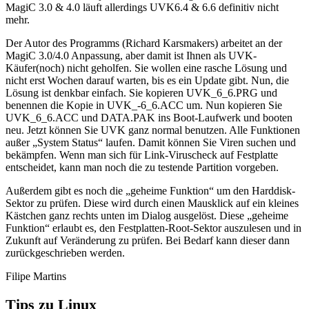
MagiC 3.0 & 4.0 läuft allerdings UVK6.4 & 6.6 definitiv nicht
mehr.
Der Autor des Programms (Richard Karsmakers) arbeitet an der
MagiC 3.0/4.0 Anpassung, aber damit ist Ihnen als UVK-
Käufer(noch) nicht geholfen. Sie wollen eine rasche Lösung und
nicht erst Wochen darauf warten, bis es ein Update gibt. Nun, die
Lösung ist denkbar einfach. Sie kopieren UVK_6_6.PRG und
benennen die Kopie in UVK_-6_6.ACC um. Nun kopieren Sie
UVK_6_6.ACC und DATA.PAK ins Boot-Laufwerk und booten
neu. Jetzt können Sie UVK ganz normal benutzen. Alle Funktionen
außer „System Status“ laufen. Damit können Sie Viren suchen und
bekämpfen. Wenn man sich für Link-Viruscheck auf Festplatte
entscheidet, kann man noch die zu testende Partition vorgeben.
Außerdem gibt es noch die „geheime Funktion“ um den Harddisk-
Sektor zu prüfen. Diese wird durch einen Mausklick auf ein kleines
Kästchen ganz rechts unten im Dialog ausgelöst. Diese „geheime
Funktion“ erlaubt es, den Festplatten-Root-Sektor auszulesen und in
Zukunft auf Veränderung zu prüfen. Bei Bedarf kann dieser dann
zurückgeschrieben werden.
Filipe Martins
Tips zu Linux