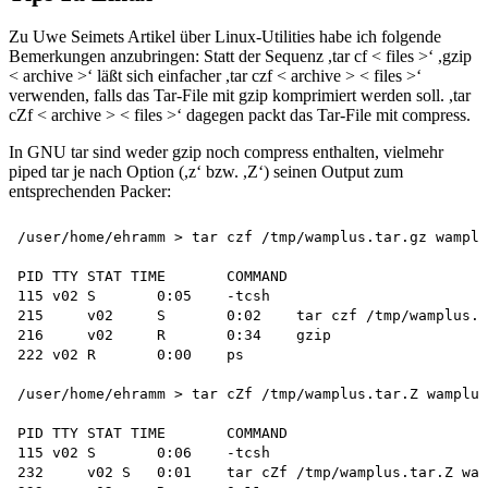
Zu Uwe Seimets Artikel über Linux-Utilities habe ich folgende
Bemerkungen anzubringen: Statt der Sequenz ,tar cf
< files >‘ ,gzip
< archive >‘ läßt sich einfacher ,tar czf < archive > < files >‘
verwenden, falls das Tar-File mit gzip komprimiert werden soll. ,tar
cZf < archive > < files >‘ dagegen packt das Tar-File mit compress.
In GNU tar sind weder gzip noch compress enthalten, vielmehr
piped tar je nach Option (,z‘ bzw. ,Z‘) seinen Output zum
entsprechenden Packer:
/user/home/ehramm > tar czf /tmp/wamplus.tar.gz wamplu
PID TTY	STAT TIME	COMMAND

115 v02	S	0:05	-tcsh

215	v02	S	0:02	tar czf /tmp/wamplus.tar.gz wamplus

216	v02	R	0:34	gzip

222 v02	R	0:00	ps

/user/home/ehramm > tar cZf /tmp/wamplus.tar.Z wamplus
PID TTY	STAT TIME	COMMAND

115 v02	S	0:06	-tcsh

232	v02 S	0:01	tar cZf /tmp/wamplus.tar.Z wamplus
