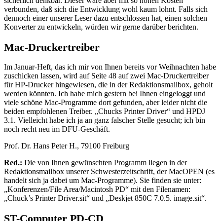
sicherlich denkbar. Dieser wäre aber mit so hohen Kosten
verbunden, daß sich die Entwicklung wohl kaum lohnt. Falls sich
dennoch einer unserer Leser dazu entschlossen hat, einen solchen
Konverter zu entwickeln, würden wir gerne darüber berichten.
Mac-Druckertreiber
Im Januar-Heft, das ich mir von Ihnen bereits vor Weihnachten habe
zuschicken lassen, wird auf Seite 48 auf zwei Mac-Druckertreiber
für HP-Drucker hingewiesen, die in der Redaktionsmailbox, geholt
werden könnten. Ich habe mich gestern bei Ihnen eingeloggt und
viele schöne Mac-Programme dort gefunden, aber leider nicht die
beiden empfohlenen Treiber. „Chucks Printer Driver“ und HPDJ
3.1. Vielleicht habe ich ja an ganz falscher Stelle gesucht; ich bin
noch recht neu im DFU-Geschäft.
Prof. Dr. Hans Peter H., 79100 Freiburg
Red.:
Die von Ihnen gewünschten Programm liegen in der
Redaktionsmailbox unserer Schwesterzeitschrift, der MacOPEN (es
handelt sich ja dabei um Mac-Programme). Sie finden sie unter:
„Konferenzen/File Area/Macintosh PD“ mit den Filenamen:
„Chuck’s Printer Driver.sit“ und „Deskjet 850C 7.0.5. image.sit“.
ST-Computer PD-CD