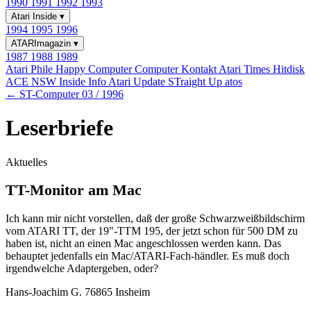
1990
1991
1992
1993
Atari Inside
▾
1994
1995
1996
ATARImagazin
▾
1987
1988
1989
Atari Phile
Happy Computer
Computer Kontakt
Atari Times
Hitdisk
ACE NSW Inside Info
Atari Update
STraight Up
atos
← ST-Computer 03 / 1996
Leserbriefe
Aktuelles
TT-Monitor am Mac
Ich kann mir nicht vorstellen, daß der große Schwarzweißbildschirm
vom ATARI TT, der 19"-TTM 195, der jetzt schon für 500 DM zu
haben ist, nicht an einen Mac angeschlossen werden kann. Das
behauptet jedenfalls ein Mac/ATARI-Fach-händler. Es muß doch
irgendwelche Adaptergeben, oder?
Hans-Joachim G. 76865 Insheim