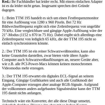
Red.:
Ihr Fachhändler hat leider recht. Mit einem einfachen Adapter
ist es da leider nicht getan. Insgesamt sprechen drei Gründe
dagegen.
1.: Beim TTM 195 handelt es sich um einen Festfrequenzmonitor
für eine Auflösung von 1280 x 960 Pixeln. Bei 72 Hz
Bildwechselfrequenz ergibt sich eine Zeilenfrequenz von ungefähr
70 kHz. Eine vergleichbare und gängige Apple-Auflösung wäre der
21"-Modus (1152 x 870 in 75 Hz). Dabei ergibt sich allerdings eine
Zeilenfrequenz von lediglich 65 kHz, die der TTM 195 nicht so
einfach synchronisieren könnte.
2.: Der TTM 195 ist ein reiner Schwarzweißmonitor, kann also
keine Graustufen darstellen, zwar bieten viele ältere Apple-
Computer auch Schwarzweißauflösungen an, neuere Geräte aber,
wie z.B. alle PCI-Power-Macs können keinen monochromen
Videomodus mehr erzeugen.
3.: Der TTM 195 erwartet ein digitales ECL-Signal an seinem
Eingang. Gängige Grafikkarten und auch alle Grafikmodi der
Apple-Computer erzeugen aber analoge RGB-Signale. Aufgrund
der vollkommen anders aufgebauten Signalstruktur kann der TTM
195 damit nichts anfangen.
Technisch wäre ein Konverter, der alle diese Dinge umsetzt,