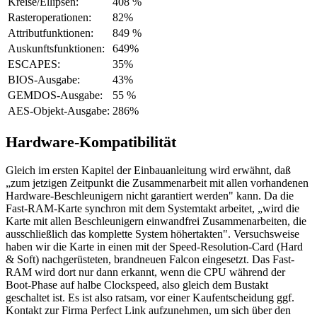
Kreise/Ellipsen:
408 %
Rasteroperationen:
82%
Attributfunktionen:
849 %
Auskunftsfunktionen:
649%
ESCAPES:
35%
BIOS-Ausgabe:
43%
GEMDOS-Ausgabe:
55 %
AES-Objekt-Ausgabe:
286%
Hardware-Kompatibilität
Gleich im ersten Kapitel der Einbauanleitung wird erwähnt, daß
„zum jetzigen Zeitpunkt die Zusammenarbeit mit allen vorhandenen
Hardware-Beschleunigern nicht garantiert werden" kann. Da die
Fast-RAM-Karte synchron mit dem Systemtakt arbeitet, „wird die
Karte mit allen Beschleunigern einwandfrei Zusammenarbeiten, die
ausschließlich das komplette System höhertakten". Versuchsweise
haben wir die Karte in einen mit der Speed-Resolution-Card (Hard
& Soft) nachgerüsteten, brandneuen Falcon eingesetzt. Das Fast-
RAM wird dort nur dann erkannt, wenn die CPU während der
Boot-Phase auf halbe Clockspeed, also gleich dem Bustakt
geschaltet ist. Es ist also ratsam, vor einer Kaufentscheidung ggf.
Kontakt zur Firma Perfect Link aufzunehmen, um sich über den