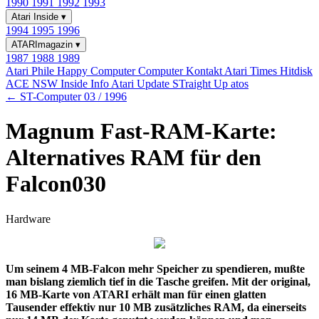
1990
1991
1992
1993
Atari Inside
▾
1994
1995
1996
ATARImagazin
▾
1987
1988
1989
Atari Phile
Happy Computer
Computer Kontakt
Atari Times
Hitdisk
ACE NSW Inside Info
Atari Update
STraight Up
atos
← ST-Computer 03 / 1996
Magnum Fast-RAM-Karte:
Alternatives RAM für den
Falcon030
Hardware
Um seinem 4 MB-Falcon mehr Speicher zu spendieren, mußte
man bislang ziemlich tief in die Tasche greifen. Mit der original,
16 MB-Karte von ATARI erhält man für einen glatten
Tausender effektiv nur 10 MB zusätzliches RAM, da einerseits