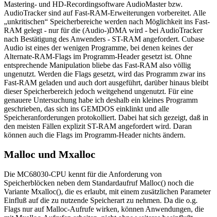
Mastering- und HD-Recordingsoftware AudioMaster bzw.
AudioTracker sind auf Fast-RAM-Erweiterungen vorbereitet. Alle
„unkritischen“ Speicherbereiche werden nach Möglichkeit ins Fast-
RAM gelegt - nur für die (Audio-)DMA wird - bei AudioTracker
nach Bestätigung des Anwenders - ST-RAM angefordert. Cubase
Audio ist eines der wenigen Programme, bei denen keines der
Alternate-RAM-Flags im Programm-Header gesetzt ist. Ohne
entsprechende Manipulation bliebe das Fast-RAM also völlig
ungenutzt. Werden die Flags gesetzt, wird das Programm zwar ins
Fast-RAM geladen und auch dort ausgeführt, darüber hinaus bleibt
dieser Speicherbereich jedoch weitgehend ungenutzt. Für eine
genauere Untersuchung habe ich deshalb ein kleines Programm
geschrieben, das sich ins GEMDOS einklinkt und alle
Speicheranforderungen protokolliert. Dabei hat sich gezeigt, daß in
den meisten Fällen explizit ST-RAM angefordert wird. Daran
können auch die Flags im Programm-Header nichts ändern.
Malloc und Mxalloc
Die MC68030-CPU kennt für die Anforderung von
Speicherblöcken neben dem Standardaufruf Malloc() noch die
Variante Mxalloc(), die es erlaubt, mit einem zusätzlichen Parameter
Einfluß auf die zu nutzende Speicherart zu nehmen. Da die o.g.
Flags nur auf Malloc-Aufrufe wirken, können Anwendungen, die