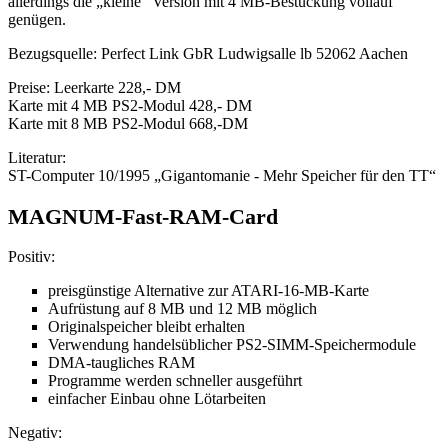
allerdings die „kleine“ Version mit 4 MB-Bestückung vollauf
genügen.
Bezugsquelle: Perfect Link GbR Ludwigsalle lb 52062 Aachen
Preise: Leerkarte 228,- DM
Karte mit 4 MB PS2-Modul 428,- DM
Karte mit 8 MB PS2-Modul 668,-DM
Literatur:
ST-Computer 10/1995 „Gigantomanie - Mehr Speicher für den TT“
MAGNUM-Fast-RAM-Card
Positiv:
preisgünstige Alternative zur ATARI-16-MB-Karte
Aufrüstung auf 8 MB und 12 MB möglich
Originalspeicher bleibt erhalten
Verwendung handelsüblicher PS2-SIMM-Speichermodule
DMA-taugliches RAM
Programme werden schneller ausgeführt
einfacher Einbau ohne Lötarbeiten
Negativ: