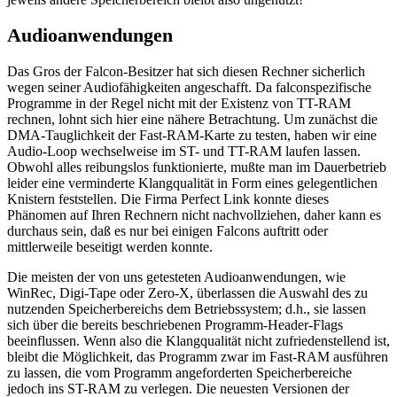
Audioanwendungen
Das Gros der Falcon-Besitzer hat sich diesen Rechner sicherlich
wegen seiner Audiofähigkeiten angeschafft. Da falconspezifische
Programme in der Regel nicht mit der Existenz von TT-RAM
rechnen, lohnt sich hier eine nähere Betrachtung. Um zunächst die
DMA-Tauglichkeit der Fast-RAM-Karte zu testen, haben wir eine
Audio-Loop wechselweise im ST- und TT-RAM laufen lassen.
Obwohl alles reibungslos funktionierte, mußte man im Dauerbetrieb
leider eine verminderte Klangqualität in Form eines gelegentlichen
Knistern feststellen. Die Firma Perfect Link konnte dieses
Phänomen auf Ihren Rechnern nicht nachvollziehen, daher kann es
durchaus sein, daß es nur bei einigen Falcons auftritt oder
mittlerweile beseitigt werden konnte.
Die meisten der von uns getesteten Audioanwendungen, wie
WinRec, Digi-Tape oder Zero-X, überlassen die Auswahl des zu
nutzenden Speicherbereichs dem Betriebssystem; d.h., sie lassen
sich über die bereits beschriebenen Programm-Header-Flags
beeinflussen. Wenn also die Klangqualität nicht zufriedenstellend ist,
bleibt die Möglichkeit, das Programm zwar im Fast-RAM ausführen
zu lassen, die vom Programm angeforderten Speicherbereiche
jedoch ins ST-RAM zu verlegen. Die neuesten Versionen der