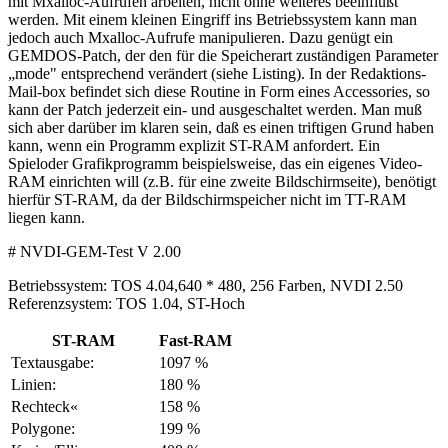
mit Mxalloc-Aufrufen arbeiten, nicht ohne weiteres beeinflußt
werden. Mit einem kleinen Eingriff ins Betriebssystem kann man
jedoch auch Mxalloc-Aufrufe manipulieren. Dazu genügt ein
GEMDOS-Patch, der den für die Speicherart zuständigen Parameter
„mode" entsprechend verändert (siehe Listing). In der Redaktions-
Mail-box befindet sich diese Routine in Form eines Accessories, so
kann der Patch jederzeit ein- und ausgeschaltet werden. Man muß
sich aber darüber im klaren sein, daß es einen triftigen Grund haben
kann, wenn ein Programm explizit ST-RAM anfordert. Ein
Spieloder Grafikprogramm beispielsweise, das ein eigenes Video-
RAM einrichten will (z.B. für eine zweite Bildschirmseite), benötigt
hierfür ST-RAM, da der Bildschirmspeicher nicht im TT-RAM
liegen kann.
# NVDI-GEM-Test V 2.00
Betriebssystem: TOS 4.04,640 * 480, 256 Farben, NVDI 2.50
Referenzsystem: TOS 1.04, ST-Hoch
ST-RAM
Fast-RAM
Textausgabe:
1097 %
Linien:
180 %
Rechteck«
158 %
Polygone:
199 %