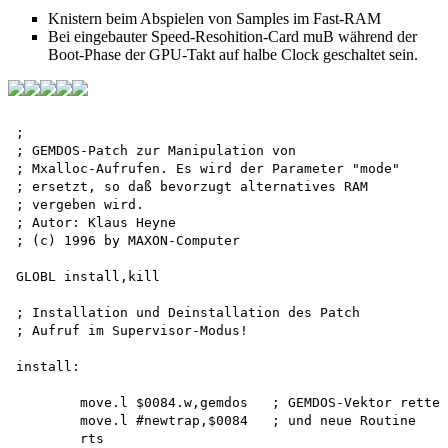
Knistern beim Abspielen von Samples im Fast-RAM
Bei eingebauter Speed-Resohition-Card muB während der
Boot-Phase der GPU-Takt auf halbe Clock geschaltet sein.
;

; GEMDOS-Patch zur Manipulation von 

; Mxalloc-Aufrufen. Es wird der Parameter "mode" 

; ersetzt, so daß bevorzugt alternatives RAM 

; vergeben wird.

; Autor: Klaus Heyne 

; (c) 1996 by MAXON-Computer

GLOBL install,kill

; Installation und Deinstallation des Patch 

; Aufruf im Supervisor-Modus!

install:

	move.l $0084.w,gemdos	; GEMDOS-Vektor retten 

	move.l #newtrap,$0084	; und neue Routine 

	rts						; einklinken.
