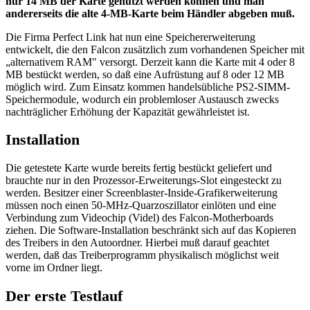
nur 14 MB der Karte genutzt werden können und man
andererseits die alte 4-MB-Karte beim Händler abgeben muß.
Die Firma Perfect Link hat nun eine Speichererweiterung
entwickelt, die den Falcon zusätzlich zum vorhandenen Speicher mit
„alternativem RAM" versorgt. Derzeit kann die Karte mit 4 oder 8
MB bestückt werden, so daß eine Aufrüstung auf 8 oder 12 MB
möglich wird. Zum Einsatz kommen handelsübliche PS2-SIMM-
Speichermodule, wodurch ein problemloser Austausch zwecks
nachträglicher Erhöhung der Kapazität gewährleistet ist.
Installation
Die getestete Karte wurde bereits fertig bestückt geliefert und
brauchte nur in den Prozessor-Erweiterungs-Slot eingesteckt zu
werden. Besitzer einer Screenblaster-Inside-Grafikerweiterung
müssen noch einen 50-MHz-Quarzoszillator einlöten und eine
Verbindung zum Videochip (Videl) des Falcon-Motherboards
ziehen. Die Software-Installation beschränkt sich auf das Kopieren
des Treibers in den Autoordner. Hierbei muß darauf geachtet
werden, daß das Treiberprogramm physikalisch möglichst weit
vorne im Ordner liegt.
Der erste Testlauf