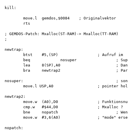
kill:

	move.l	gemdos,$0084	; Originalvektor

	rts						; zurückschreiben

; GEMDOS-Patch: Mxalloc(ST-RAM)-> Mxalloc(TT-RAM)

;

newtrap:

	btst	#5,(SP)			; Aufruf im

	beq		nosuper			; Supervisor-Modus	?

	lea	8(SP),A0			; Dann Zeiger auf

	bra	newtrap2			; Parameter setzen

nosuper:					; sonst Dserstack-

	move.l USP,A0			; pointer holen

newtrap2:

	move.w	(A0),D0			; Funktionsnummer

	cmp.w	#$44,D0			; Mxalloc ?

	bne	nopatch				; Wenn ja,

	move.w	#3,6(A0)		; "mode" ersetzen (*)

nopatch:
