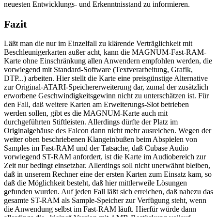
neuesten Entwicklungs- und Erkenntnisstand zu informieren.
Fazit
Läßt man die nur im Einzelfall zu klärende Verträglichkeit mit
Beschleunigerkarten außer acht, kann die MAGNUM-Fast-RAM-
Karte ohne Einschränkung allen Anwendern empfohlen werden, die
vorwiegend mit Standard-Software (Textverarbeitung, Grafik,
DTP...) arbeiten. Hier stellt die Karte eine preisgünstige Alternative
zur Original-ATARI-Speichererweiterung dar, zumal der zusätzlich
erworbene Geschwindigkeitsgewinn nicht zu unterschätzen ist. Für
den Fall, daß weitere Karten am Erweiterungs-Slot betrieben
werden sollen, gibt es die MAGNUM-Karte auch mit
durchgeführten Stiftleisten. Allerdings dürfte der Platz im
Originalgehäuse des Falcon dann nicht mehr ausreichen. Wegen der
weiter oben beschriebenen Klangeinbußen beim Abspielen von
Samples im Fast-RAM und der Tatsache, daß Cubase Audio
vorwiegend ST-RAM anfordert, ist die Karte im Audiobereich zur
Zeit nur bedingt einsetzbar. Allerdings soll nicht unerwähnt bleiben,
daß in unserem Rechner eine der ersten Karten zum Einsatz kam, so
daß die Möglichkeit besteht, daß hier mittlerweile Lösungen
gefunden wurden. Auf jeden Fall läßt sich erreichen, daß nahezu das
gesamte ST-RAM als Sample-Speicher zur Verfügung steht, wenn
die Anwendung selbst im Fast-RAM läuft. Hierfür würde dann