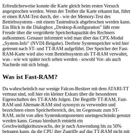
Erfreulicherweise konnte die Karte gleich beim ersten Versuch
angesprochen werden. Wenn der Treiber die Karte erkannt hat, führt
er einen RAM-Test durch, der - wie der Memory-Test des
Betriebssystems - mit einem Tastendruck abgebrochen werden kann.
Ein Blick in die Dialogbox „Desktop-Konfiguration" läßt erste
Freude über die vergrößerte Speicherkapazität des Rechners
aufkommen. Genauer informiert wird man über das CPX-Modul
„System-Info" (NVDI-Beigabe). Derfreie Systemspeicher wird hier
getrennt nach ST- und TT-RAM aufgeführt. Der Speicher der Fast-
RAM-Karte wird also vom Betriebssystem als TT-RAM verwaltet,
was - wie wir später noch sehen werden - sowohl Vor- als auch
Nachteile mit sich bringt.
Was ist Fast-RAM?
Da wahrscheinlich nur wenige Falcon-Besitzer mit dem ATARI-TT
vertraut sind, soll hier ein kleiner Exkurs über die besonderen
Eigenschaften des TT-RAMs folgen. Die Begriffe TT-RAM, Fast-
RAM und Alternate-RAM sind synonym zu verwenden und
bezeichnen einen Speicherbereich, der, im Gegensatz zum ST-
RAM, nicht von allen Systemkomponenten uneingeschränkt genutzt
werden kann. Genau hierdurch entsteht ein
Geschwindigkeitszuwachs, der je nach Anwendung bis zu 50%
betragen kann, da die CPU ihre Zugriffe auf das TT-RAM nicht mit