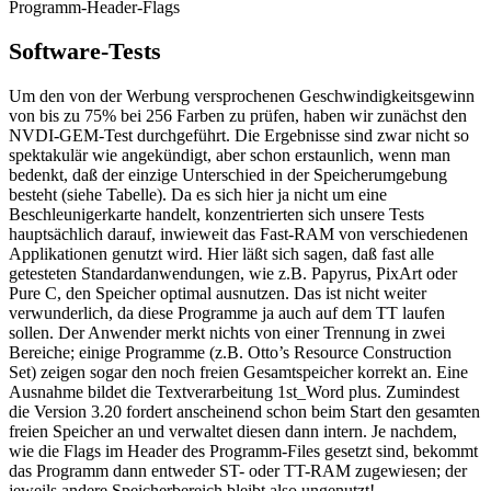
Programm-Header-Flags
Software-Tests
Um den von der Werbung versprochenen Geschwindigkeitsgewinn
von bis zu 75% bei 256 Farben zu prüfen, haben wir zunächst den
NVDI-GEM-Test durchgeführt. Die Ergebnisse sind zwar nicht so
spektakulär wie angekündigt, aber schon erstaunlich, wenn man
bedenkt, daß der einzige Unterschied in der Speicherumgebung
besteht (siehe Tabelle). Da es sich hier ja nicht um eine
Beschleunigerkarte handelt, konzentrierten sich unsere Tests
hauptsächlich darauf, inwieweit das Fast-RAM von verschiedenen
Applikationen genutzt wird. Hier läßt sich sagen, daß fast alle
getesteten Standardanwendungen, wie z.B. Papyrus, PixArt oder
Pure C, den Speicher optimal ausnutzen. Das ist nicht weiter
verwunderlich, da diese Programme ja auch auf dem TT laufen
sollen. Der Anwender merkt nichts von einer Trennung in zwei
Bereiche; einige Programme (z.B. Otto’s Resource Construction
Set) zeigen sogar den noch freien Gesamtspeicher korrekt an. Eine
Ausnahme bildet die Textverarbeitung 1st_Word plus. Zumindest
die Version 3.20 fordert anscheinend schon beim Start den gesamten
freien Speicher an und verwaltet diesen dann intern. Je nachdem,
wie die Flags im Header des Programm-Files gesetzt sind, bekommt
das Programm dann entweder ST- oder TT-RAM zugewiesen; der
jeweils andere Speicherbereich bleibt also ungenutzt!