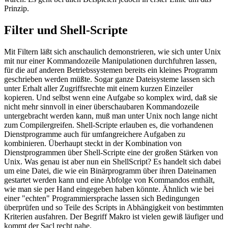
Prinzip.
Filter und Shell-Scripte
Mit Filtern läßt sich anschaulich demonstrieren, wie sich unter Unix
mit nur einer Kommandozeile Manipulationen durchfuhren lassen,
für die auf anderen Betriebssystemen bereits ein kleines Programm
geschrieben werden müßte. Sogar ganze Dateisysteme lassen sich
unter Erhalt aller Zugriffsrechte mit einem kurzen Einzeiler
kopieren. Und selbst wenn eine Aufgabe so komplex wird, daß sie
nicht mehr sinnvoll in einer überschaubaren Kommandozeile
untergebracht werden kann, muß man unter Unix noch lange nicht
zum Compilergreifen. Shell-Scripte erlauben es, die vorhandenen
Dienstprogramme auch für umfangreichere Aufgaben zu
kombinieren. Überhaupt steckt in der Kombination von
Dienstprogrammen über Shell-Scripte eine der großen Stärken von
Unix. Was genau ist aber nun ein ShellScript? Es handelt sich dabei
um eine Datei, die wie ein Binärprogramm über ihren Dateinamen
gestartet werden kann und eine Abfolge von Kommandos enthält,
wie man sie per Hand eingegeben haben könnte. Ähnlich wie bei
einer "echten" Programmiersprache lassen sich Bedingungen
überprüfen und so Teile des Scripts in Abhängigkeit von bestimmten
Kriterien ausfahren. Der Begriff Makro ist vielen gewiß läufiger und
kommt der Sacl recht nahe.