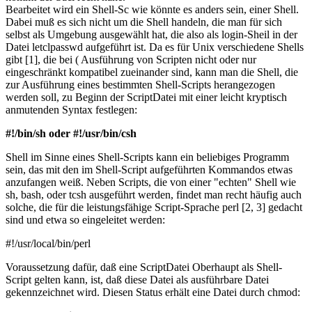
Bearbeitet wird ein Shell-Sc wie könnte es anders sein, einer Shell.
Dabei muß es sich nicht um die Shell handeln, die man für sich
selbst als Umgebung ausgewählt hat, die also als login-Sheil in der
Datei letclpasswd aufgeführt ist. Da es für Unix verschiedene Shells
gibt [1], die bei ( Ausführung von Scripten nicht oder nur
eingeschränkt kompatibel zueinander sind, kann man die Shell, die
zur Ausführung eines bestimmten Shell-Scripts herangezogen
werden soll, zu Beginn der ScriptDatei mit einer leicht kryptisch
anmutenden Syntax festlegen:
#!/bin/sh oder #!/usr/bin/csh
Shell im Sinne eines Shell-Scripts kann ein beliebiges Programm
sein, das mit den im Shell-Script aufgeführten Kommandos etwas
anzufangen weiß. Neben Scripts, die von einer "echten" Shell wie
sh, bash, oder tcsh ausgeführt werden, findet man recht häufig auch
solche, die für die leistungsfähige Script-Sprache perl [2, 3] gedacht
sind und etwa so eingeleitet werden:
#!/usr/local/bin/perl
Voraussetzung dafür, daß eine ScriptDatei Oberhaupt als Shell-
Script gelten kann, ist, daß diese Datei als ausführbare Datei
gekennzeichnet wird. Diesen Status erhält eine Datei durch chmod: