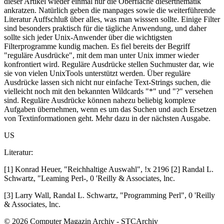
dieser Artikel wieder einmal nur die Oberfläche dieserthematik
ankratzen. Natürlich geben die manpages sowie die weiterführende
Literatur Auffschluß über alles, was man wisssen sollte. Einige Filter
sind besonders praktisch für die tägliche Anwendung, und daher
sollte sich jeder Unix-Anwender über die wichtigsten
Filterprogramme kundig machen. Es fiel bereits der Begriff
"reguläre Ausdrücke", mit dem man unter Unix immer wieder
konfrontiert wird. Reguläre Ausdrücke stellen Suchmuster dar, wie
sie von vielen UnixTools unterstützt werden. Über reguläre
Ausdrücke lassen sich nicht nur einfache Text-Strings suchen, die
vielleicht noch mit den bekannten Wildcards "*" und "?" versehen
sind. Reguläre Ausdrücke können nahezu beliebig komplexe
Aufgaben übernehmen, wenn es um das Suchen und auch Ersetzen
von Textinformationen geht. Mehr dazu in der nächsten Ausgabe.
US
Literatur:
[1] Konrad Heuer, "Reichhaltige Auswahl", !x 2196 [2] Randal L.
Schwartz, "Leaming Perl-, 0 'Reilly & Associates, lnc.
[3] Larry Wall, Randal L. Schwartz, "Programming Perl", 0 'Reilly
& Associates, lnc.
© 2026 Computer Magazin Archiv - STCArchiv