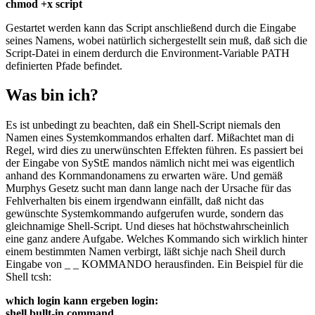
chmod +x script
Gestartet werden kann das Script anschließend durch die Eingabe
seines Namens, wobei natürlich sichergestellt sein muß, daß sich die
Script-Datei in einem derdurch die Environment-Variable PATH
definierten Pfade befindet.
Was bin ich?
Es ist unbedingt zu beachten, daß ein Shell-Script niemals den
Namen eines Systemkommandos erhalten darf. Mißachtet man di
Regel, wird dies zu unerwünschten Effekten führen. Es passiert bei
der Eingabe von SyStE mandos nämlich nicht mei was eigentlich
anhand des Kornmandonamens zu erwarten wäre. Und gemäß
Murphys Gesetz sucht man dann lange nach der Ursache für das
Fehlverhalten bis einem irgendwann einfällt, daß nicht das
gewünschte Systemkommando aufgerufen wurde, sondern das
gleichnamige Shell-Script. Und dieses hat höchstwahrscheinlich
eine ganz andere Aufgabe. Welches Kommando sich wirklich hinter
einem bestimmten Namen verbirgt, läßt sichje nach Sheil durch
Eingabe von _ _ KOMMANDO herausfinden. Ein Beispiel für die
Shell tcsh:
which login kann ergeben login:
shell bullt-in command.