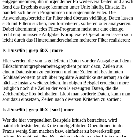
entgegennehmen, ihn in irgendeiner Fo weiterverarbeiten und ansch
ßend das Ergebnis ausge kommen unter Unix häufig Einsatz. Es
handelt sich be sen Programmen um sogenannte Filter. Die
Anwendungsbereiche für Filter sind überaus vielfältig. Daten lassen
sich mit Filtern suchen, neu formatieren, sortieren oder analysieren.
Dabei übernimmt jedes Filter-Programm meist nur eine einzige,
recht eng umrissene Aufgabe. Kornplexere Operationen lassen sich
leicht durch das Hintereinanderschalten mehrerer Filter realisieren:
ls -l /usr/lib | grep libX | more
Hier werden die von ls gelieferten Daten vor der Ausgabe auf dem
Bildschirmmitgrepbearbeitet.grepdient primär dazu, Zeilen aus
einem Datenstrom zu entfernen und nur Zeilen mit bestimmten
Schlüsselwörtern (auch über reguläre Ausdrücke steuerbar) an die
nächste Instanz weiterzuleiten. Im obigen Beispiel erreichen more
lediglich noch die Zeilen der von ls erzeugten Daten, die die
Zeichenfolge libx beinhalten. Liebt man sortierte Daten, kann man
sort dazu einsetzen, Zeilen nach diversen Kriterien zu sortien:
ls -l /usr/lib | grep libX | sort | more
Wer die hier vorgestellten Beispiele kritisch betrachtet, wird
natürlich feststellen, daß die durchgeführten Operationen in der
Praxis wenig Sinn machen bzw. einfacher zu bewerkstelligen
wären. Es geht bei allen Beispielen jedoch in erster Linie um das