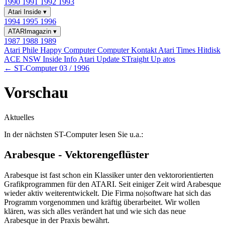
1990
1991
1992
1993
Atari Inside
▾
1994
1995
1996
ATARImagazin
▾
1987
1988
1989
Atari Phile
Happy Computer
Computer Kontakt
Atari Times
Hitdisk
ACE NSW Inside Info
Atari Update
STraight Up
atos
← ST-Computer 03 / 1996
Vorschau
Aktuelles
In der nächsten ST-Computer lesen Sie u.a.:
Arabesque - Vektorengeflüster
Arabesque ist fast schon ein Klassiker unter den vektororientierten
Grafikprogrammen für den ATARI. Seit einiger Zeit wird Arabesque
wieder aktiv weiterentwickelt. Die Firma no|software hat sich das
Programm vorgenommen und kräftig überarbeitet. Wir wollen
klären, was sich alles verändert hat und wie sich das neue
Arabesque in der Praxis bewährt.