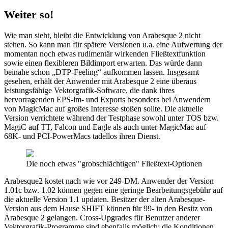
Weiter so!
Wie man sieht, bleibt die Entwicklung von Arabesque 2 nicht
stehen. So kann man für spätere Versionen u.a. eine Aufwertung der
momentan noch etwas rudimentär wirkenden Fließtextfunktion
sowie einen flexibleren Bildimport erwarten. Das würde dann
beinahe schon „DTP-Feeling“ aufkommen lassen. Insgesamt
gesehen, erhält der Anwender mit Arabesque 2 eine überaus
leistungsfähige Vektorgrafik-Software, die dank ihres
hervorragenden EPS-lm- und Exports besonders bei Anwendern
von MagicMac auf großes Interesse stoßen sollte. Die aktuelle
Version verrichtete während der Testphase sowohl unter TOS bzw.
MagiC auf TT, Falcon und Eagle als auch unter MagicMac auf
68K- und PCI-PowerMacs tadellos ihren Dienst.
Die noch etwas "grobschlächtigen" Fließtext-Optionen
Arabesque2 kostet nach wie vor 249-DM. Anwender der Version
1.01c bzw. 1.02 können gegen eine geringe Bearbeitungsgebühr auf
die aktuelle Version 1.1 updaten. Besitzer der alten Arabesque-
Version aus dem Hause SHIFT können für 99- in den Besitz von
Arabesque 2 gelangen. Cross-Upgrades für Benutzer anderer
Vektorgrafik-Programme sind ebenfalls möglich; die Konditionen