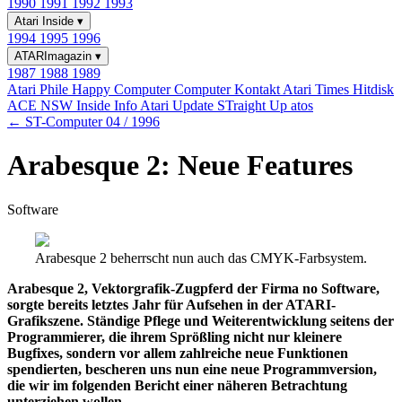
1990
1991
1992
1993
Atari Inside
▾
1994
1995
1996
ATARImagazin
▾
1987
1988
1989
Atari Phile
Happy Computer
Computer Kontakt
Atari Times
Hitdisk
ACE NSW Inside Info
Atari Update
STraight Up
atos
← ST-Computer 04 / 1996
Arabesque 2: Neue Features
Software
Arabesque 2 beherrscht nun auch das CMYK-Farbsystem.
Arabesque 2, Vektorgrafik-Zugpferd der Firma no Software,
sorgte bereits letztes Jahr für Aufsehen in der ATARI-
Grafikszene. Ständige Pflege und Weiterentwicklung seitens der
Programmierer, die ihrem Sprößling nicht nur kleinere
Bugfixes, sondern vor allem zahlreiche neue Funktionen
spendierten, bescheren uns nun eine neue Programmversion,
die wir im folgenden Bericht einer näheren Betrachtung
unterziehen wollen.