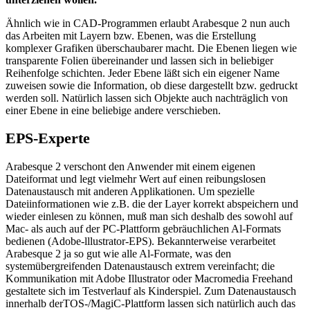
Ähnlich wie in CAD-Programmen erlaubt Arabesque 2 nun auch
das Arbeiten mit Layern bzw. Ebenen, was die Erstellung
komplexer Grafiken überschaubarer macht. Die Ebenen liegen wie
transparente Folien übereinander und lassen sich in beliebiger
Reihenfolge schichten. Jeder Ebene läßt sich ein eigener Name
zuweisen sowie die Information, ob diese dargestellt bzw. gedruckt
werden soll. Natürlich lassen sich Objekte auch nachträglich von
einer Ebene in eine beliebige andere verschieben.
EPS-Experte
Arabesque 2 verschont den Anwender mit einem eigenen
Dateiformat und legt vielmehr Wert auf einen reibungslosen
Datenaustausch mit anderen Applikationen. Um spezielle
Dateiinformationen wie z.B. die der Layer korrekt abspeichern und
wieder einlesen zu können, muß man sich deshalb des sowohl auf
Mac- als auch auf der PC-Plattform gebräuchlichen Al-Formats
bedienen (Adobe-lllustrator-EPS). Bekannterweise verarbeitet
Arabesque 2 ja so gut wie alle Al-Formate, was den
systemübergreifenden Datenaustausch extrem vereinfacht; die
Kommunikation mit Adobe Illustrator oder Macromedia Freehand
gestaltete sich im Testverlauf als Kinderspiel. Zum Datenaustausch
innerhalb derTOS-/MagiC-Plattform lassen sich natürlich auch das