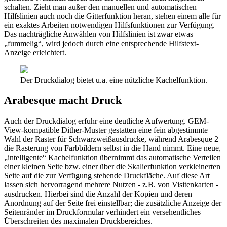
schalten. Zieht man außer den manuellen und automatischen
Hilfslinien auch noch die Gitterfunktion heran, stehen einem alle für
ein exaktes Arbeiten notwendigen Hilfsfunktionen zur Verfügung.
Das nachträgliche Anwählen von Hilfslinien ist zwar etwas
„fummelig“, wird jedoch durch eine entsprechende Hilfstext-
Anzeige erleichtert.
Der Druckdialog bietet u.a. eine nützliche Kachelfunktion.
Arabesque macht Druck
Auch der Druckdialog erfuhr eine deutliche Aufwertung. GEM-
View-kompatible Dither-Muster gestatten eine fein abgestimmte
Wahl der Raster für Schwarzweißausdrucke, während Arabesque 2
die Rasterung von Farbbildern selbst in die Hand nimmt. Eine neue,
„intelligente“ Kachelfunktion übernimmt das automatische Verteilen
einer kleinen Seite bzw. einer über die Skalierfunktion verkleinerten
Seite auf die zur Verfügung stehende Druckfläche. Auf diese Art
lassen sich hervorragend mehrere Nutzen - z.B. von Visitenkarten -
ausdrucken. Hierbei sind die Anzahl der Kopien und deren
Anordnung auf der Seite frei einstellbar; die zusätzliche Anzeige der
Seitenränder im Druckformular verhindert ein versehentliches
Überschreiten des maximalen Druckbereiches.