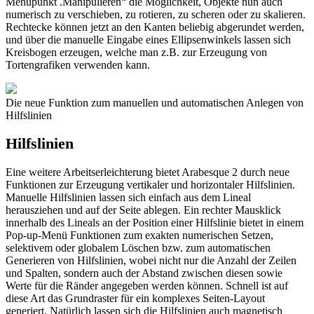
Menüpunkt .Manipulieren“ die Möglichkeit, Objekte nun auch
numerisch zu verschieben, zu rotieren, zu scheren oder zu skalieren.
Rechtecke können jetzt an den Kanten beliebig abgerundet werden,
und über die manuelle Eingabe eines Ellipsenwinkels lassen sich
Kreisbogen erzeugen, welche man z.B. zur Erzeugung von
Tortengrafiken verwenden kann.
Die neue Funktion zum manuellen und automatischen Anlegen von
Hilfslinien
Hilfslinien
Eine weitere Arbeitserleichterung bietet Arabesque 2 durch neue
Funktionen zur Erzeugung vertikaler und horizontaler Hilfslinien.
Manuelle Hilfslinien lassen sich einfach aus dem Lineal
herausziehen und auf der Seite ablegen. Ein rechter Mausklick
innerhalb des Lineals an der Position einer Hilfslinie bietet in einem
Pop-up-Menü Funktionen zum exakten numerischen Setzen,
selektivem oder globalem Löschen bzw. zum automatischen
Generieren von Hilfslinien, wobei nicht nur die Anzahl der Zeilen
und Spalten, sondern auch der Abstand zwischen diesen sowie
Werte für die Ränder angegeben werden können. Schnell ist auf
diese Art das Grundraster für ein komplexes Seiten-Layout
generiert. Natürlich lassen sich die Hilfslinien auch magnetisch