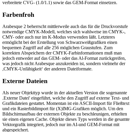
verbreitete CVG- (1.0/1.1) sowie das GEM-Format einsetzen.
Farbenfroh
Arabesque 2 beherrscht mittlerweile auch das für die Druckvorstufe
notwendige CMYK-Modell, welches sich wahlweise im CMYK-,
CMY- oder auch nur im K-Modus verwenden läßt. Letzteres
ermöglicht bei der Erstellung von Schwarzweißgrafiken einen
bequemen Zugriff auf alle 256 möglichen Graustufen. Zum
korrekten Abspeichern der CMYK-Farbinformationen muß man
jedoch entweder auf das GEM- oder das Al-Format zurückgreifen,
was jedoch nicht Arabesque anzukreiden ist, sondern vielmehr der
,CMYK-Unfähigkeit‘ der anderen Dateiformate.
Externe Dateien
Als neuer Objekttyp wurde in der aktuellen Version die sogenannte
.Externe Datei' eingeführt, welche den Zugriff auf externe Text- und
Grafikdateien gestattet. Momentan ist ein ASCII-Import für Fließtext
und ein Rasterbildimport für (X)IMG-Grafiken möglich. Um den
Bildschirmaufbau der externen Objekte zu beschleunigen, erhielten
sie einen eigenen Cache. Objekte dieses Typs werden in die gesamte
Vektorgrafik integriert, jedoch nur im AI-und GEM-Format mit
abgespeichert.