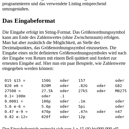
programmieren und das verwendete Listing entsprechend
umzugestalten.
Das Eingabeformat
Die Eingabe erfolgt im String-Format. Das Größenordnungssymbol
kann am Ende des Zahlenwertes (ohne Zwischenraum) erfolgen.
Man hat aber zusätzlich die Möglichkeit, an Stelle des
Dezimalpunktes, das Größenordnungssymbol einzusetzen. Die
Eingabe eines nicht definierten Größenordnungssymboles wird nach
der Eingabe von Return mit einem Bell quittiert und fordert zur
erneuten Eingabe auf. Hier nun ein paar Beispiele, wie Zahlenwerte
eingegeben werden können:
015 $15 =	150G	oder	157		oder	115

820 e6 =	820M	oder	.82G	oder	G82

27500 =		27.5k	oder	27k5	oder	M0275

0.1= 100m	oder	.1			

0.0001 =	100p	oder	.1m		oder	m1

5.6 e-6 =	5.6p	oder	5pi		oder	5600n

0.47 e-9 =	470p	oder	.47n	oder	n47

Der Eingabebereich erstreckt sich von 1 e-15 (lf) bis999.999 el5