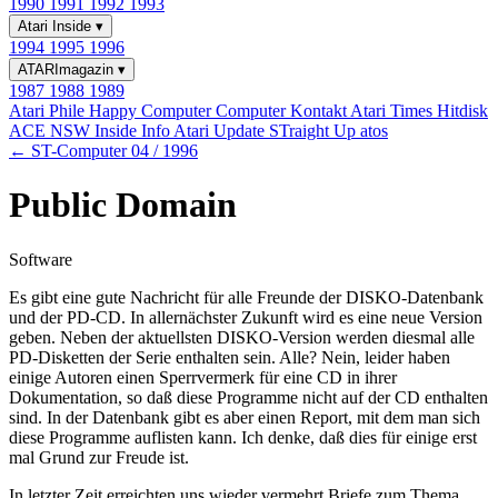
1990
1991
1992
1993
Atari Inside
▾
1994
1995
1996
ATARImagazin
▾
1987
1988
1989
Atari Phile
Happy Computer
Computer Kontakt
Atari Times
Hitdisk
ACE NSW Inside Info
Atari Update
STraight Up
atos
← ST-Computer 04 / 1996
Public Domain
Software
Es gibt eine gute Nachricht für alle Freunde der DISKO-Datenbank
und der PD-CD. In allernächster Zukunft wird es eine neue Version
geben. Neben der aktuellsten DISKO-Version werden diesmal alle
PD-Disketten der Serie enthalten sein. Alle? Nein, leider haben
einige Autoren einen Sperrvermerk für eine CD in ihrer
Dokumentation, so daß diese Programme nicht auf der CD enthalten
sind. In der Datenbank gibt es aber einen Report, mit dem man sich
diese Programme auflisten kann. Ich denke, daß dies für einige erst
mal Grund zur Freude ist.
In letzter Zeit erreichten uns wieder vermehrt Briefe zum Thema