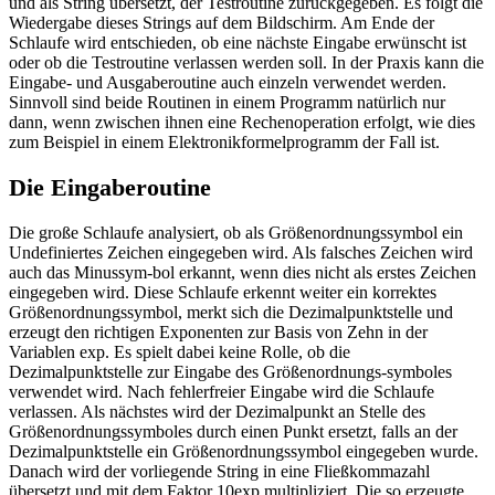
und als String übersetzt, der Testroutine zurückgegeben. Es folgt die
Wiedergabe dieses Strings auf dem Bildschirm. Am Ende der
Schlaufe wird entschieden, ob eine nächste Eingabe erwünscht ist
oder ob die Testroutine verlassen werden soll. In der Praxis kann die
Eingabe- und Ausgaberoutine auch einzeln verwendet werden.
Sinnvoll sind beide Routinen in einem Programm natürlich nur
dann, wenn zwischen ihnen eine Rechenoperation erfolgt, wie dies
zum Beispiel in einem Elektronikformelprogramm der Fall ist.
Die Eingaberoutine
Die große Schlaufe analysiert, ob als Größenordnungssymbol ein
Undefiniertes Zeichen eingegeben wird. Als falsches Zeichen wird
auch das Minussym-bol erkannt, wenn dies nicht als erstes Zeichen
eingegeben wird. Diese Schlaufe erkennt weiter ein korrektes
Größenordnungssymbol, merkt sich die Dezimalpunktstelle und
erzeugt den richtigen Exponenten zur Basis von Zehn in der
Variablen exp. Es spielt dabei keine Rolle, ob die
Dezimalpunktstelle zur Eingabe des Größenordnungs-symboles
verwendet wird. Nach fehlerfreier Eingabe wird die Schlaufe
verlassen. Als nächstes wird der Dezimalpunkt an Stelle des
Größenordnungssymboles durch einen Punkt ersetzt, falls an der
Dezimalpunktstelle ein Größenordnungssymbol eingegeben wurde.
Danach wird der vorliegende String in eine Fließkommazahl
übersetzt und mit dem Faktor 10exp multipliziert. Die so erzeugte