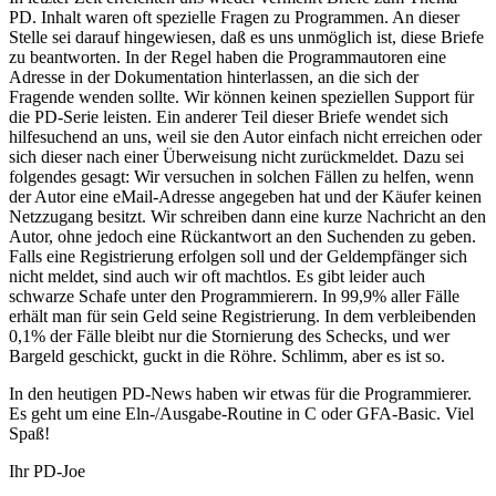
PD. Inhalt waren oft spezielle Fragen zu Programmen. An dieser
Stelle sei darauf hingewiesen, daß es uns unmöglich ist, diese Briefe
zu beantworten. In der Regel haben die Programmautoren eine
Adresse in der Dokumentation hinterlassen, an die sich der
Fragende wenden sollte. Wir können keinen speziellen Support für
die PD-Serie leisten. Ein anderer Teil dieser Briefe wendet sich
hilfesuchend an uns, weil sie den Autor einfach nicht erreichen oder
sich dieser nach einer Überweisung nicht zurückmeldet. Dazu sei
folgendes gesagt: Wir versuchen in solchen Fällen zu helfen, wenn
der Autor eine eMail-Adresse angegeben hat und der Käufer keinen
Netzzugang besitzt. Wir schreiben dann eine kurze Nachricht an den
Autor, ohne jedoch eine Rückantwort an den Suchenden zu geben.
Falls eine Registrierung erfolgen soll und der Geldempfänger sich
nicht meldet, sind auch wir oft machtlos. Es gibt leider auch
schwarze Schafe unter den Programmierern. In 99,9% aller Fälle
erhält man für sein Geld seine Registrierung. In dem verbleibenden
0,1% der Fälle bleibt nur die Stornierung des Schecks, und wer
Bargeld geschickt, guckt in die Röhre. Schlimm, aber es ist so.
In den heutigen PD-News haben wir etwas für die Programmierer.
Es geht um eine Eln-/Ausgabe-Routine in C oder GFA-Basic. Viel
Spaß!
Ihr PD-Joe