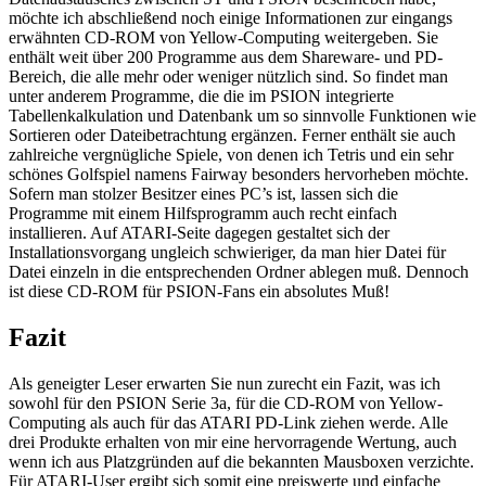
möchte ich abschließend noch einige Informationen zur eingangs
erwähnten CD-ROM von Yellow-Computing weitergeben. Sie
enthält weit über 200 Programme aus dem Shareware- und PD-
Bereich, die alle mehr oder weniger nützlich sind. So findet man
unter anderem Programme, die die im PSION integrierte
Tabellenkalkulation und Datenbank um so sinnvolle Funktionen wie
Sortieren oder Dateibetrachtung ergänzen. Ferner enthält sie auch
zahlreiche vergnügliche Spiele, von denen ich Tetris und ein sehr
schönes Golfspiel namens Fairway besonders hervorheben möchte.
Sofern man stolzer Besitzer eines PC’s ist, lassen sich die
Programme mit einem Hilfsprogramm auch recht einfach
installieren. Auf ATARI-Seite dagegen gestaltet sich der
Installationsvorgang ungleich schwieriger, da man hier Datei für
Datei einzeln in die entsprechenden Ordner ablegen muß. Dennoch
ist diese CD-ROM für PSION-Fans ein absolutes Muß!
Fazit
Als geneigter Leser erwarten Sie nun zurecht ein Fazit, was ich
sowohl für den PSION Serie 3a, für die CD-ROM von Yellow-
Computing als auch für das ATARI PD-Link ziehen werde. Alle
drei Produkte erhalten von mir eine hervorragende Wertung, auch
wenn ich aus Platzgründen auf die bekannten Mausboxen verzichte.
Für ATARI-User ergibt sich somit eine preiswerte und einfache