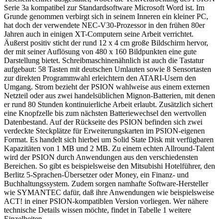
Serie 3a kompatibel zur Standardsoftware Microsoft Word ist. Im
Grunde genommen verbirgt sich in seinem Inneren ein kleiner PC,
hat doch der verwendete NEC-V30-Prozessor in den frühen 80er
Jahren auch in einigen XT-Computern seine Arbeit verrichtet.
Äußerst positiv sticht der rund 12 x 4 cm große Bildschirm hervor,
der mit seiner Auflösung von 480 x 160 Bildpunkten eine gute
Darstellung bietet. Schreibmaschinenähnlich ist auch die Tastatur
aufgebaut: 58 Tasten mit deutschen Umlauten sowie 8 Sensortasten
zur direkten Programmwahl erleichtern den ATARI-Usern den
Umgang. Strom bezieht der PSION wahlweise aus einem externen
Netzteil oder aus zwei handelsüblichen Mignon-Batterien, mit denen
er rund 80 Stunden kontinuierliche Arbeit erlaubt. Zusätzlich sichert
eine Knopfzelle bis zum nächsten Batteriewechsel den wertvollen
Datenbestand. Auf der Rückseite des PSION befinden sich zwei
verdeckte Steckplätze für Erweiterungskarten im PSION-eigenen
Format. Es handelt sich hierbei um Solid State Disk mit verfügbaren
Kapazitäten von 1 MB und 2 MB. Zu einem echten Allround-Talent
wird der PSION durch Anwendungen aus den verschiedensten
Bereichen. So gibt es beispielsweise den Mitsubishi Hotelführer, den
Berlitz 5-Sprachen-Übersetzer oder Money, ein Finanz- und
Buchhaltungssystem. Zudem sorgen namhafte Software-Hersteller
wie SYMANTEC dafür, daß ihre Anwendungen wie beispielsweise
ACT! in einer PSION-kompatiblen Version vorliegen. Wer nähere
technische Details wissen möchte, findet in Tabelle 1 weitere
Einzelheiten.