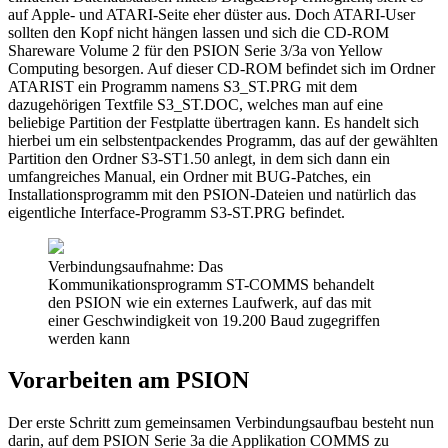
auf Apple- und ATARI-Seite eher düster aus. Doch ATARI-User
sollten den Kopf nicht hängen lassen und sich die CD-ROM
Shareware Volume 2 für den PSION Serie 3/3a von Yellow
Computing besorgen. Auf dieser CD-ROM befindet sich im Ordner
ATARIST ein Programm namens S3_ST.PRG mit dem
dazugehörigen Textfile S3_ST.DOC, welches man auf eine
beliebige Partition der Festplatte übertragen kann. Es handelt sich
hierbei um ein selbstentpackendes Programm, das auf der gewählten
Partition den Ordner S3-ST1.50 anlegt, in dem sich dann ein
umfangreiches Manual, ein Ordner mit BUG-Patches, ein
Installationsprogramm mit den PSION-Dateien und natürlich das
eigentliche Interface-Programm S3-ST.PRG befindet.
Verbindungsaufnahme: Das
Kommunikationsprogramm ST-COMMS behandelt
den PSION wie ein externes Laufwerk, auf das mit
einer Geschwindigkeit von 19.200 Baud zugegriffen
werden kann
Vorarbeiten am PSION
Der erste Schritt zum gemeinsamen Verbindungsaufbau besteht nun
darin, auf dem PSION Serie 3a die Applikation COMMS zu