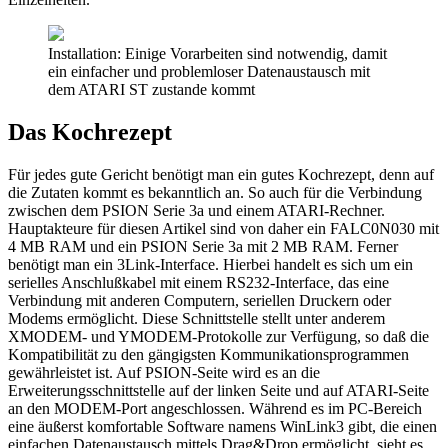
Installation: Einige Vorarbeiten sind notwendig, damit
ein einfacher und problemloser Datenaustausch mit
dem ATARI ST zustande kommt
Das Kochrezept
Für jedes gute Gericht benötigt man ein gutes Kochrezept, denn auf
die Zutaten kommt es bekanntlich an. So auch für die Verbindung
zwischen dem PSION Serie 3a und einem ATARI-Rechner.
Hauptakteure für diesen Artikel sind von daher ein FALC0N030 mit
4 MB RAM und ein PSION Serie 3a mit 2 MB RAM. Ferner
benötigt man ein 3Link-Interface. Hierbei handelt es sich um ein
serielles Anschlußkabel mit einem RS232-Interface, das eine
Verbindung mit anderen Computern, seriellen Druckern oder
Modems ermöglicht. Diese Schnittstelle stellt unter anderem
XMODEM- und YMODEM-Protokolle zur Verfügung, so daß die
Kompatibilität zu den gängigsten Kommunikationsprogrammen
gewährleistet ist. Auf PSION-Seite wird es an die
Erweiterungsschnittstelle auf der linken Seite und auf ATARI-Seite
an den MODEM-Port angeschlossen. Während es im PC-Bereich
eine äußerst komfortable Software namens WinLink3 gibt, die einen
einfachen Datenaustausch mittels Drag&Drop ermöglicht, sieht es