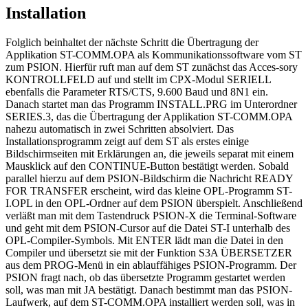
Installation
Folglich beinhaltet der nächste Schritt die Übertragung der
Applikation ST-COMM.OPA als Kommunikationssoftware vom ST
zum PSION. Hierfür ruft man auf dem ST zunächst das Acces-sory
KONTROLLFELD auf und stellt im CPX-Modul SERIELL
ebenfalls die Parameter RTS/CTS, 9.600 Baud und 8N1 ein.
Danach startet man das Programm INSTALL.PRG im Unterordner
SERIES.3, das die Übertragung der Applikation ST-COMM.OPA
nahezu automatisch in zwei Schritten absolviert. Das
Installationsprogramm zeigt auf dem ST als erstes einige
Bildschirmseiten mit Erklärungen an, die jeweils separat mit einem
Mausklick auf den CONTINUE-Button bestätigt werden. Sobald
parallel hierzu auf dem PSION-Bildschirm die Nachricht READY
FOR TRANSFER erscheint, wird das kleine OPL-Programm ST-
I.OPL in den OPL-Ordner auf dem PSION überspielt. Anschließend
verläßt man mit dem Tastendruck PSION-X die Terminal-Software
und geht mit dem PSION-Cursor auf die Datei ST-I unterhalb des
OPL-Compiler-Symbols. Mit ENTER lädt man die Datei in den
Compiler und übersetzt sie mit der Funktion S3A ÜBERSETZER
aus dem PROG-Menü in ein ablauffähiges PSION-Programm. Der
PSION fragt nach, ob das übersetzte Programm gestartet werden
soll, was man mit JA bestätigt. Danach bestimmt man das PSION-
Laufwerk, auf dem ST-COMM.OPA installiert werden soll, was in