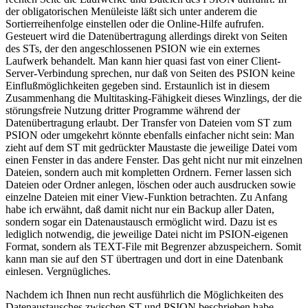
der obligatorischen Menüleiste läßt sich unter anderem die
Sortierreihenfolge einstellen oder die Online-Hilfe aufrufen.
Gesteuert wird die Datenübertragung allerdings direkt von Seiten
des STs, der den angeschlossenen PSION wie ein externes
Laufwerk behandelt. Man kann hier quasi fast von einer Client-
Server-Verbindung sprechen, nur daß von Seiten des PSION keine
Einflußmöglichkeiten gegeben sind. Erstaunlich ist in diesem
Zusammenhang die Multitasking-Fähigkeit dieses Winzlings, der die
störungsfreie Nutzung dritter Programme während der
Datenübertragung erlaubt. Der Transfer von Dateien vom ST zum
PSION oder umgekehrt könnte ebenfalls einfacher nicht sein: Man
zieht auf dem ST mit gedrückter Maustaste die jeweilige Datei vom
einen Fenster in das andere Fenster. Das geht nicht nur mit einzelnen
Dateien, sondern auch mit kompletten Ordnern. Ferner lassen sich
Dateien oder Ordner anlegen, löschen oder auch ausdrucken sowie
einzelne Dateien mit einer View-Funktion betrachten. Zu Anfang
habe ich erwähnt, daß damit nicht nur ein Backup aller Daten,
sondern sogar ein Datenaustausch ermöglicht wird. Dazu ist es
lediglich notwendig, die jeweilige Datei nicht im PSION-eigenen
Format, sondern als TEXT-File mit Begrenzer abzuspeichern. Somit
kann man sie auf den ST übertragen und dort in eine Datenbank
einlesen. Vergnügliches.
Nachdem ich Ihnen nun recht ausführlich die Möglichkeiten des
Datenaustausches zwischen ST und PSION beschrieben habe,