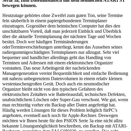
Seria 3a, zum Datenaustausch mit dem heimischen ATARI ST
bewegen können.
Heutzutage gehörtes ohne Zweifel zum guten Ton, seine Termine
fein säuberlich in einem papiergebundenen Terminplaner
einzutragen. Gegenüber dem heimischen Computer hat dies den
unschätzbaren Vorteil, daß man jederzeit Einblick und Überblick
über die aktuelle Terminplanung der nächsten Tage und Wochen
besitzt. Doch wer häufigen Terminänderungen
oderTerminverschiebungen unterliegt, kennt das Aussehen seines
radiergummigeschädigten Terminplaners nur allzugut. Sehr viel
bequemer und handlicher allerdings geht das Handling von
Terminen und Adressen mit einem elektronischen Organizer
vonstatten. Das neue Arbeitsgerät der nachrückenden
Managergeneration vereint Bequemlichkeit und einfache Bedienung
mit nahezu unbegrenztem Datenvolumen in einem relativ kleinen
westentaschengroßen Gerät. Doch auch ein neumodischer
Organizer bleibt nicht von den typischen Gefahren des
elektronischen Zeitalters wie Batterieausfall, technischen Defekten,
unabsichtlichem Löschen oder Super-Gau verschont. Wie gut, wenn
man rechtzeitig vorher ein Backup aller Daten angefertigt hat.
Häufig werden Lösungen für dieses Problem lediglich fürPC’s
angeboten, eventuell auch noch für Apple-Rechner. Deswegen
möchten wir Ihnen heute für den PSION Serie 3a eine nicht allzu
bekannte Lösungsmöglichkeit beschreiben, ein Backup mit ATARI-