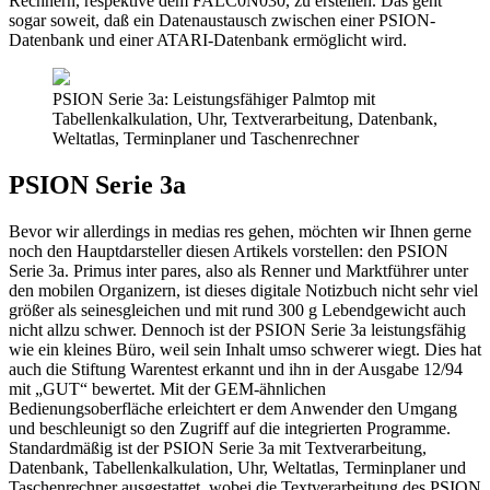
Rechnern, respektive dem FALC0N030, zu erstellen. Das geht
sogar soweit, daß ein Datenaustausch zwischen einer PSION-
Datenbank und einer ATARI-Datenbank ermöglicht wird.
PSION Serie 3a: Leistungsfähiger Palmtop mit
Tabellenkalkulation, Uhr, Textverarbeitung, Datenbank,
Weltatlas, Terminplaner und Taschenrechner
PSION Serie 3a
Bevor wir allerdings in medias res gehen, möchten wir Ihnen gerne
noch den Hauptdarsteller diesen Artikels vorstellen: den PSION
Serie 3a. Primus inter pares, also als Renner und Marktführer unter
den mobilen Organizern, ist dieses digitale Notizbuch nicht sehr viel
größer als seinesgleichen und mit rund 300 g Lebendgewicht auch
nicht allzu schwer. Dennoch ist der PSION Serie 3a leistungsfähig
wie ein kleines Büro, weil sein Inhalt umso schwerer wiegt. Dies hat
auch die Stiftung Warentest erkannt und ihn in der Ausgabe 12/94
mit „GUT“ bewertet. Mit der GEM-ähnlichen
Bedienungsoberfläche erleichtert er dem Anwender den Umgang
und beschleunigt so den Zugriff auf die integrierten Programme.
Standardmäßig ist der PSION Serie 3a mit Textverarbeitung,
Datenbank, Tabellenkalkulation, Uhr, Weltatlas, Terminplaner und
Taschenrechner ausgestattet, wobei die Textverarbeitung des PSION