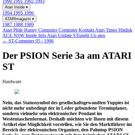
1990
1991
1992
1993
Atari Inside
▾
1994
1995
1996
ATARImagazin
▾
1987
1988
1989
Atari Phile
Happy Computer
Computer Kontakt
Atari Times
Hitdisk
ACE NSW Inside Info
Atari Update
STraight Up
atos
← ST-Computer 05 / 1996
Der PSION Serie 3a am ATARI
ST
Hardware
Nein, das Statussymbol des gesellschaftsgewandten Yuppies ist
nicht mehr unbedingt der in Leder gebundene Terminplaner,
sondern vielmehr sein elektronischer Pendant im
Westentaschenformat. Deshalb möchten wir Ihnen mit diesem
Artikel eine Möglichkeit vorstellen, wie Sie den Marktführer im
Bereich der elektronischen Organizer, den Palmtop PSION