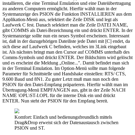
installieren, die eine Terminal Emulation und eine Dateiübertragung
zu anderen Computern ermöglicht. Hierfür wählt man in der
Systemanzeige des PSION die Funktion INSTALLIEREN aus dem
Applikation-Menü aus, selektiert die Zeile DISK und legt als
Laufwerk C fest. Danach selektiert man die Zeile DATEI NAME,
gibt COMMS als Datei-Bezeichnung ein und drückt ENTER. In der
Systemanzeige sollte nun ein neues Symbol erscheinen. Interessant
ist, daß in der dazugehörigen Dateiliste jede Datei mit [C] endet, da
sich diese auf Laufwerk C befinden, welches im 3Link eingebaut
ist. Als nächstes bringt man den Cursor auf COMMS unterhalb des
Comms-Symbols und drückt ENTER. Der Bildschirm wird gelöscht
und es erscheint die Meldung „Online...". Damit befindet man sich
in der Terminal Emulation. Im Option-Menü sollte man folgende
Parameter für Schnittstelle und Handshake einstellen: RTS/ CTS,
9.600 Baud und 8N1. Zu guter Letzt muß man nun noch den
PSION für den Datei-Empfang präparieren. Hierfür wählt man im
Übertragung-Menü EMPFANGEN aus, gibt in der Zeile NACH
NAME \OPL\ST-I.OPL für die interne Disk ein und drückt
ENTER. Nun steht der PSION für den Empfang bereit.
Komfort: Einfach und bedienungsfreundlich mittels
Drag&Drop erweist sich der Datenaustausch zwischen
PSION und ST.