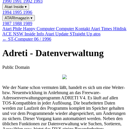
1990
1991
1992
1993
Atari Inside
▾
1994
1995
1996
ATARImagazin
▾
1987
1988
1989
Atari Phile
Happy Computer
Computer Kontakt
Atari Times
Hitdisk
ACE NSW Inside Info
Atari Update
STraight Up
atos
← ST-Computer 06 / 1996
Adreti - Datenverwaltung
Public Domain
Wie der Name schon vermuten läßt, handelt es sich um eine Weiter-
bzw. Neuentwicklung in Anlehnung an das Freeware-
Adressenverwaltungsprogramm ADRETI V4. Es läuft auf allen
TOS-Kompatiblen in jeder Auflösung. Die bearbeiteten Daten
werden zur Laufzeit des Programms komplett im Speicher gehalten
und vor dem Programmende wieder abgespeichert, um Änderungen
zu sichern. Dieser Vorgang kann automatisiert werden. Neben den
üblichen Funktionen zur Datenverwaltung wie Suchen, Sortieren,
Auswählen usw. bietet das DVS einige Besonderheiten: