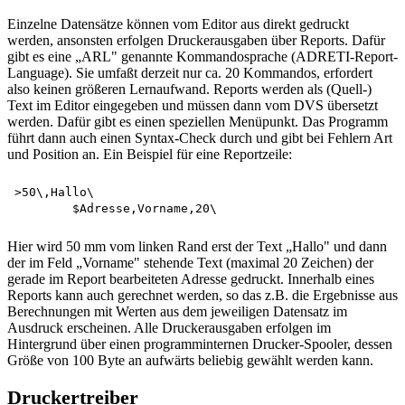
Einzelne Datensätze können vom Editor aus direkt gedruckt
werden, ansonsten erfolgen Druckerausgaben über Reports. Dafür
gibt es eine „ARL" genannte Kommandosprache (ADRETI-Report-
Language). Sie umfaßt derzeit nur ca. 20 Kommandos, erfordert
also keinen größeren Lernaufwand. Reports werden als (Quell-)
Text im Editor eingegeben und müssen dann vom DVS übersetzt
werden. Dafür gibt es einen speziellen Menüpunkt. Das Programm
führt dann auch einen Syntax-Check durch und gibt bei Fehlern Art
und Position an. Ein Beispiel für eine Reportzeile:
>50\,Hallo\

Hier wird 50 mm vom linken Rand erst der Text „Hallo" und dann
der im Feld „Vorname" stehende Text (maximal 20 Zeichen) der
gerade im Report bearbeiteten Adresse gedruckt. Innerhalb eines
Reports kann auch gerechnet werden, so das z.B. die Ergebnisse aus
Berechnungen mit Werten aus dem jeweiligen Datensatz im
Ausdruck erscheinen. Alle Druckerausgaben erfolgen im
Hintergrund über einen programminternen Drucker-Spooler, dessen
Größe von 100 Byte an aufwärts beliebig gewählt werden kann.
Druckertreiber