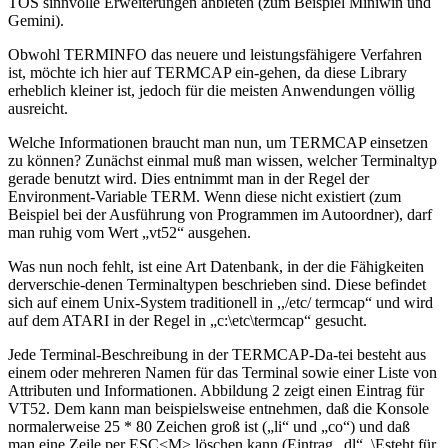
TOS sinnvolle Erweiterungen anbieten (zum Beispiel Miniwin und
Gemini).
Obwohl TERMINFO das neuere und leistungsfähigere Verfahren
ist, möchte ich hier auf TERMCAP ein-gehen, da diese Library
erheblich kleiner ist, jedoch für die meisten Anwendungen völlig
ausreicht.
Welche Informationen braucht man nun, um TERMCAP einsetzen
zu können? Zunächst einmal muß man wissen, welcher Terminaltyp
gerade benutzt wird. Dies entnimmt man in der Regel der
Environment-Variable TERM. Wenn diese nicht existiert (zum
Beispiel bei der Ausführung von Programmen im Autoordner), darf
man ruhig vom Wert „vt52“ ausgehen.
Was nun noch fehlt, ist eine Art Datenbank, in der die Fähigkeiten
derverschie-denen Terminaltypen beschrieben sind. Diese befindet
sich auf einem Unix-System traditionell in ,,/etc/ termcap“ und wird
auf dem ATARI in der Regel in „c:\etc\termcap“ gesucht.
Jede Terminal-Beschreibung in der TERMCAP-Da-tei besteht aus
einem oder mehreren Namen für das Terminal sowie einer Liste von
Attributen und Informationen. Abbildung 2 zeigt einen Eintrag für
VT52. Dem kann man beispielsweise entnehmen, daß die Konsole
normalerweise 25 * 80 Zeichen groß ist („li“ und „co“) und daß
man eine Zeile per ESC<M> löschen kann (Eintrag „dl“, \Esteht für