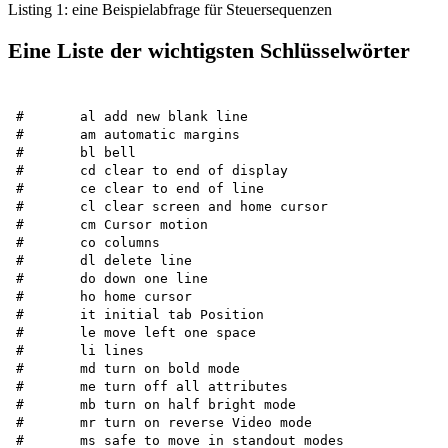
Listing 1: eine Beispielabfrage für Steuersequenzen
Eine Liste der wichtigsten Schlüsselwörter
#	al add new blank line

#	am automatic margins

#	bl bell 

#	cd clear to end of display

#	ce clear to end of line 

#	cl clear screen and home cursor

#	cm Cursor motion

#	co columns

#	dl delete line

#	do down one line

#	ho home cursor

#	it initial tab Position

#	le move left one space

#	li lines

#	md turn on bold mode

#	me turn off all attributes

#	mb turn on half bright mode

#	mr turn on reverse Video mode

#	ms safe to move in standout modes
