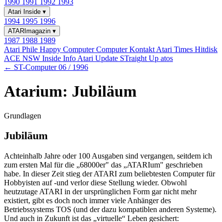
1990
1991
1992
1993
Atari Inside
▾
1994
1995
1996
ATARImagazin
▾
1987
1988
1989
Atari Phile
Happy Computer
Computer Kontakt
Atari Times
Hitdisk
ACE NSW Inside Info
Atari Update
STraight Up
atos
← ST-Computer 06 / 1996
Atarium: Jubiläum
Grundlagen
Jubiläum
Achteinhalb Jahre oder 100 Ausgaben sind vergangen, seitdem ich
zum ersten Mal für die „68000er" das „ATARIum" geschrieben
habe. In dieser Zeit stieg der ATARI zum beliebtesten Computer für
Hobbyisten auf -und verlor diese Stellung wieder. Obwohl
heutzutage ATARI in der ursprünglichen Form gar nicht mehr
existiert, gibt es doch noch immer viele Anhänger des
Betriebssystems TOS (und der dazu kompatiblen anderen Systeme).
Und auch in Zukunft ist das „virtuelle“ Leben gesichert: