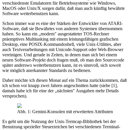
verschiedenste Emulatoren für Betriebssysteme wie Windows,
MacOS oder Unix/X sorgen dafür, daß man auch künftig bewährte
Software weiterbenutzen kann.
Schon immer war es eine der Stärken der Entwickler von ATARI-
Software, daß sie Bewährtes von anderen Systemen übernommen
haben. So kann ein „modern" ausgestatteter TOS-Rechner
präemptives Multitasking mit einem leistungsfähigen grafischen
Desktop, eine POSIX-Kommandoshell, viele Unix-Utilities, aber
auch Textverarbeitungen mit Unicode-Support oder Web-Browser
vereinigen. Und gerade in Zeiten, in denen man sich bei einem
neuen Software-Projekt doch fragen muß, ob man den Sourcecode
später anderswo weiterbenutzen kann, ist es sinnvoll, sich soweit
wie möglich anerkannter Standards zu bedienen.
Daher möchte ich diesen Monat auf ein Thema zurückkommen, daß
ich schon vor knapp zwei Jahren angeschnitten hatte (siehe [1],
damals habe ich für eine der „nächsten" Ausgaben mehr Details
versprochen).
Abb. 1: Gemini-Konsolen mit erweiterten Attributen
Es geht um die Nutzung der Unix-Termcap-Bibliothek bei der
Benutzung spezieller Steuerzeichen bei verschiedenen Terminal-