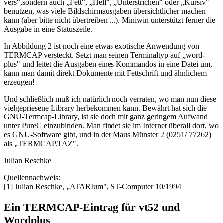
vers“,sondern auch „Fett“, „Hell“, „Unterstrichen“ oder „Kursiv"
benutzen, was viele Bildschirmausgaben übersichtlicher machen
kann (aber bitte nicht übertreiben ...). Miniwin unterstützt ferner die
Ausgabe in eine Statuszeile.
In Abbildung 2 ist noch eine etwas exotische Anwendung von
TERMCAP versteckt. Setzt man seinen Terminaltyp auf „word-
plus" und leitet die Ausgaben eines Kommandos in eine Datei um,
kann man damit direkt Dokumente mit Fettschrift und ähnlichem
erzeugen!
Und schließlich muß ich natürlich noch verraten, wo man nun diese
vielgepriesene Library herbekommen kann. Bewährt hat sich die
GNU-Termcap-Library, ist sie doch mit ganz geringem Aufwand
unter PureC einzubinden. Man findet sie im Internet überall dort, wo
es GNU-Software gibt, und in der Maus Münster 2 (0251/ 77262)
als „TERMCAP.TAZ".
Julian Reschke
Quellennachweis:
[1] Julian Reschke, „ATARIum", ST-Computer 10/1994
Ein TERMCAP-Eintrag für vt52 und
Wordplus