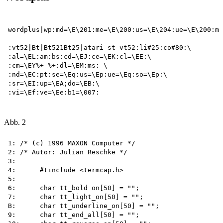
wordplus|wp:md=\E\201:me=\E\200:us=\E\204:ue=\E\200:mh
:vt52|Bt|Bt521Bt25|atari st vt52:li#25:co#80:\ 

:al=\EL:am:bs:cd=\EJ:ce=\EK:cl=\EE:\

:cm=\EY%+ %+:dl=\EM:ms: \

:nd=\EC:pt:se=\Eq:us=\Ep:ue=\Eq:so=\Ep:\

:sr=\EI:up=\EA;do=\EB:\

:vi=\Ef:ve=\Ee:b1=\007:

Abb. 2
1: /* (c) 1996 MAXON Computer */

2: /* Autor: Julian Reschke */

3:

4:	#tinclude <termcap.h>

5:

6:	char tt_bold on[50] = "";

7:	char tt_light_on[50] = "";

B:	char tt_underline_on[50] = "";

9:	char tt_end_all[50] = "";
