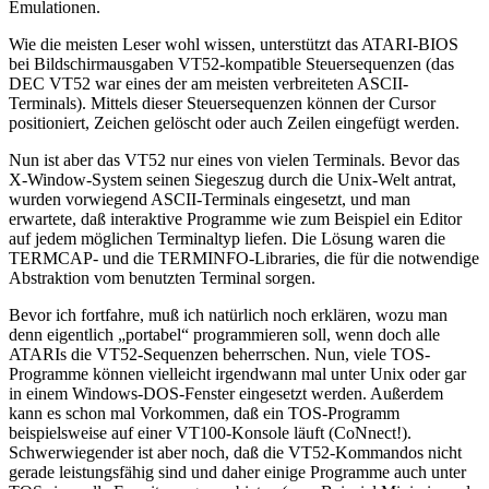
Emulationen.
Wie die meisten Leser wohl wissen, unterstützt das ATARI-BIOS
bei Bildschirmausgaben VT52-kompatible Steuersequenzen (das
DEC VT52 war eines der am meisten verbreiteten ASCII-
Terminals). Mittels dieser Steuersequenzen können der Cursor
positioniert, Zeichen gelöscht oder auch Zeilen eingefügt werden.
Nun ist aber das VT52 nur eines von vielen Terminals. Bevor das
X-Window-System seinen Siegeszug durch die Unix-Welt antrat,
wurden vorwiegend ASCII-Terminals eingesetzt, und man
erwartete, daß interaktive Programme wie zum Beispiel ein Editor
auf jedem möglichen Terminaltyp liefen. Die Lösung waren die
TERMCAP- und die TERMINFO-Libraries, die für die notwendige
Abstraktion vom benutzten Terminal sorgen.
Bevor ich fortfahre, muß ich natürlich noch erklären, wozu man
denn eigentlich „portabel“ programmieren soll, wenn doch alle
ATARIs die VT52-Sequenzen beherrschen. Nun, viele TOS-
Programme können vielleicht irgendwann mal unter Unix oder gar
in einem Windows-DOS-Fenster eingesetzt werden. Außerdem
kann es schon mal Vorkommen, daß ein TOS-Programm
beispielsweise auf einer VT100-Konsole läuft (CoNnect!).
Schwerwiegender ist aber noch, daß die VT52-Kommandos nicht
gerade leistungsfähig sind und daher einige Programme auch unter