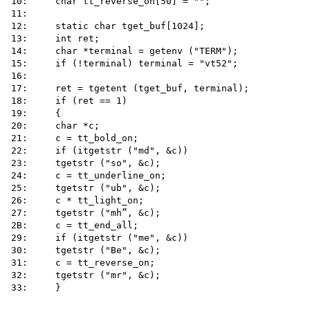
10:	char tt_reverse_on[50] = "";

11:

12:	static char tget_buf[1024];

13:	int ret;

14:	char *terminal = getenv ("TERM");

15:	if (!terminal) terminal = "vt52";

16:

17:	ret = tgetent (tget_buf, terminal);

18:	if (ret == 1)

19:	{

20:	char *c;

21:	c = tt_bold_on;

22:	if (itgetstr ("md", &c))

23:	tgetstr ("so", &c);

24:	c = tt_underline_on;

25:	tgetstr ("ub", &c);

26:	c * tt_light_on;

27:	tgetstr ("mh”, &c);

2B:	c = tt_end_all;

29:	if (itgetstr ("me", &c))

30:	tgetstr ("Be", &c);

31:	c = tt_reverse_on;

32:	tgetstr ("mr", &c);
