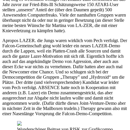
Jahr zuvor zur Fried-Bits-Ill Schätzungsweise 150 ATARI-User
stellten „unseren“ Anteil der (über den Daumen gepeilt) 500
Anwesenden Computerfreaks. Viele der namhaften Gruppen waren
überhaupt nicht da oder nur in geringer Besetzung (an dieser Stelle
meine besten Wünsche für Martina von LA-ZER, die mit einer
Knieverletzung zu kämpfen hatte).
Apropos LAZER. die Jungs waren wirklich vom Pech verfolgt. Der
Falcon-Gemeinschaft ging wohl leider ein neues LAZER-Demo
durch die Lappen, weil ein Platten-Crash alle Sourcen und damit
auch die ganze Lazer-Motivation mit sich riß. Eigentlich hoffte ich
auch auf das angekündigte Demo von Agression, aber auch aus
dieser Ecke war nichts zu vernehmen. Dafür hatten aber auch mal
die Newcomer eine Chance. Und so schlugen sich bei der
Democompetition die Gruppen „Therapy" und „Hydroxid“ um die
Plätze. Der dritte (und vielversprechendste) Kandidat war leider
vom Pech verfolgt. ABSENCE hatte noch in Kooperation mit
anderen (z.B. Lazer) ein Demo zusammengestrickt, das aber
ausgerechnet zur Abgabe nicht laufen wollte und damit nicht
angenommen wurde. (Dafür dürfte dieses Joint-Venture-Demo aber
in nächster Zeit in die Mailboxen trudeln.) Therapy gewann also mit
einer Nasenlänge Vorsprung die Falcon-Demo-Competition.
Wunderschöner Beitrag von RISK zur Grafikcompo