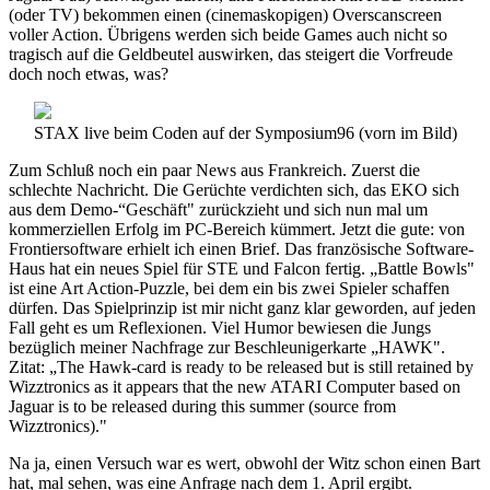
(oder TV) bekommen einen (cinemaskopigen) Overscanscreen
voller Action. Übrigens werden sich beide Games auch nicht so
tragisch auf die Geldbeutel auswirken, das steigert die Vorfreude
doch noch etwas, was?
STAX live beim Coden auf der Symposium96 (vorn im Bild)
Zum Schluß noch ein paar News aus Frankreich. Zuerst die
schlechte Nachricht. Die Gerüchte verdichten sich, das EKO sich
aus dem Demo-“Geschäft" zurückzieht und sich nun mal um
kommerziellen Erfolg im PC-Bereich kümmert. Jetzt die gute: von
Frontiersoftware erhielt ich einen Brief. Das französische Software-
Haus hat ein neues Spiel für STE und Falcon fertig. „Battle Bowls"
ist eine Art Action-Puzzle, bei dem ein bis zwei Spieler schaffen
dürfen. Das Spielprinzip ist mir nicht ganz klar geworden, auf jeden
Fall geht es um Reflexionen. Viel Humor bewiesen die Jungs
bezüglich meiner Nachfrage zur Beschleunigerkarte „HAWK".
Zitat: „The Hawk-card is ready to be released but is still retained by
Wizztronics as it appears that the new ATARI Computer based on
Jaguar is to be released during this summer (source from
Wizztronics)."
Na ja, einen Versuch war es wert, obwohl der Witz schon einen Bart
hat, mal sehen, was eine Anfrage nach dem 1. April ergibt.