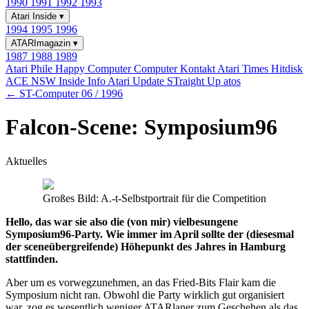
1990
1991
1992
1993
Atari Inside
▾
1994
1995
1996
ATARImagazin
▾
1987
1988
1989
Atari Phile
Happy Computer
Computer Kontakt
Atari Times
Hitdisk
ACE NSW Inside Info
Atari Update
STraight Up
atos
← ST-Computer 06 / 1996
Falcon-Scene: Symposium96
Aktuelles
Großes Bild: A.-t-Selbstportrait für die Competition
Hello, das war sie also die (von mir) vielbesungene
Symposium96-Party. Wie immer im April sollte der (diesesmal
der sceneübergreifende) Höhepunkt des Jahres in Hamburg
stattfinden.
Aber um es vorwegzunehmen, an das Fried-Bits Flair kam die
Symposium nicht ran. Obwohl die Party wirklich gut organisiert
war, zog es wesentlich weniger ATARlaner zum Geschehen als das