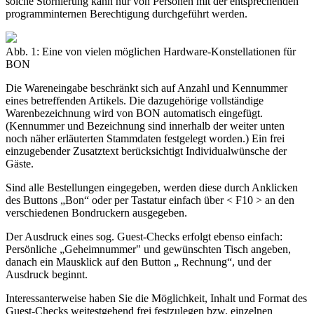
solche Stornierung kann nur von Personen mit der entsprechenden
programminternen Berechtigung durchgeführt werden.
Abb. 1: Eine von vielen möglichen Hardware-Konstellationen für
BON
Die Wareneingabe beschränkt sich auf Anzahl und Kennummer
eines betreffenden Artikels. Die dazugehörige vollständige
Warenbezeichnung wird von BON automatisch eingefügt.
(Kennummer und Bezeichnung sind innerhalb der weiter unten
noch näher erläuterten Stammdaten festgelegt worden.) Ein frei
einzugebender Zusatztext berücksichtigt Individualwünsche der
Gäste.
Sind alle Bestellungen eingegeben, werden diese durch Anklicken
des Buttons „Bon“ oder per Tastatur einfach über < F10 > an den
verschiedenen Bondruckern ausgegeben.
Der Ausdruck eines sog. Guest-Checks erfolgt ebenso einfach:
Persönliche „Geheimnummer" und gewünschten Tisch angeben,
danach ein Mausklick auf den Button „ Rechnung“, und der
Ausdruck beginnt.
Interessanterweise haben Sie die Möglichkeit, Inhalt und Format des
Guest-Checks weitestgehend frei festzulegen bzw. einzelnen