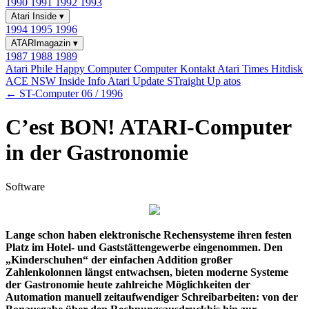
1990
1991
1992
1993
Atari Inside
▾
1994
1995
1996
ATARImagazin
▾
1987
1988
1989
Atari Phile
Happy Computer
Computer Kontakt
Atari Times
Hitdisk
ACE NSW Inside Info
Atari Update
STraight Up
atos
← ST-Computer 06 / 1996
C’est BON! ATARI-Computer
in der Gastronomie
Software
Lange schon haben elektronische Rechensysteme ihren festen
Platz im Hotel- und Gaststättengewerbe eingenommen. Den
„Kinderschuhen“ der einfachen Addition großer
Zahlenkolonnen längst entwachsen, bieten moderne Systeme
der Gastronomie heute zahlreiche Möglichkeiten der
Automation manuell zeitaufwendiger Schreibarbeiten: von der