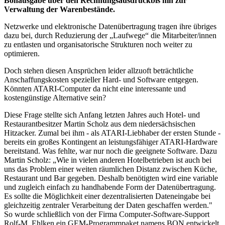
Bonausgabe über den Rechnungsausdruckbis hin zur
Verwaltung der Warenbestände.
Netzwerke und elektronische Datenübertragung tragen ihre übriges
dazu bei, durch Reduzierung der „Laufwege“ die Mitarbeiter/innen
zu entlasten und organisatorische Strukturen noch weiter zu
optimieren.
Doch stehen diesen Ansprüchen leider allzuoft beträchtliche
Anschaffungskosten spezieller Hard- und Software entgegen.
Könnten ATARI-Computer da nicht eine interessante und
kostengünstige Alternative sein?
Diese Frage stellte sich Anfang letzten Jahres auch Hotel- und
Restaurantbesitzer Martin Scholz aus dem niedersächsischen
Hitzacker. Zumal bei ihm - als ATARI-Liebhaber der ersten Stunde -
bereits ein großes Kontingent an leistungsfähiger ATARI-Hardware
bereitstand. Was fehlte, war nur noch die geeignete Software. Dazu
Martin Scholz: „Wie in vielen anderen Hotelbetrieben ist auch bei
uns das Problem einer weiten räumlichen Distanz zwischen Küche,
Restaurant und Bar gegeben. Deshalb benötigten wird eine variable
und zugleich einfach zu handhabende Form der Datenübertragung.
Es sollte die Möglichkeit einer dezentralisierten Dateneingabe bei
gleichzeitig zentraler Verarbeitung der Daten geschaffen werden."
So wurde schließlich von der Firma Computer-Software-Support
Rolf-M. Ehlken ein GEM-Programmpaket namens BON entwickelt,