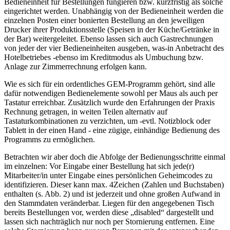
Bedieneinheit für Bestellungen fungieren bzw. kurzfristig als solche
eingerichtet werden. Unabhängig von der Bedieneinheit werden die
einzelnen Posten einer bonierten Bestellung an den jeweiligen
Drucker ihrer Produktionsstelle (Speisen in der Küche/Getränke in
der Bar) weitergeleitet. Ebenso lassen sich auch Gastrechnungen
von jeder der vier Bedieneinheiten ausgeben, was-in Anbetracht des
Hotelbetriebes -ebenso im Kreditmodus als Umbuchung bzw.
Anlage zur Zimmerrechnung erfolgen kann.
Wie es sich für ein ordentliches GEM-Programm gehört, sind alle
dafür notwendigen Bedienelemente sowohl per Maus als auch per
Tastatur erreichbar. Zusätzlich wurde den Erfahrungen der Praxis
Rechnung getragen, in weiten Teilen alternativ auf
Tastaturkombinationen zu verzichten, um -evtl. Notizblock oder
Tablett in der einen Hand - eine zügige, einhändige Bedienung des
Programms zu ermöglichen.
Betrachten wir aber doch die Abfolge der Bedienungsschritte einmal
im einzelnen: Vor Eingabe einer Bestellung hat sich jede(r)
Mitarbeiter/in unter Eingabe eines persönlichen Geheimcodes zu
identifizieren. Dieser kann max. 4Zeichen (Zahlen und Buchstaben)
enthalten (s. Abb. 2) und ist jederzeit und ohne großen Aufwand in
den Stammdaten veränderbar. Liegen für den angegebenen Tisch
bereits Bestellungen vor, werden diese „disabled“ dargestellt und
lassen sich nachträglich nur noch per Stornierung entfernen. Eine