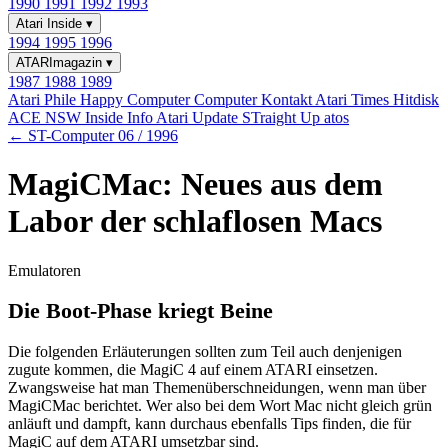
1990
1991
1992
1993
Atari Inside
▾
1994
1995
1996
ATARImagazin
▾
1987
1988
1989
Atari Phile
Happy Computer
Computer Kontakt
Atari Times
Hitdisk
ACE NSW Inside Info
Atari Update
STraight Up
atos
← ST-Computer 06 / 1996
MagiCMac: Neues aus dem
Labor der schlaflosen Macs
Emulatoren
Die Boot-Phase kriegt Beine
Die folgenden Erläuterungen sollten zum Teil auch denjenigen
zugute kommen, die MagiC 4 auf einem ATARI einsetzen.
Zwangsweise hat man Themenüberschneidungen, wenn man über
MagiCMac berichtet. Wer also bei dem Wort Mac nicht gleich grün
anläuft und dampft, kann durchaus ebenfalls Tips finden, die für
MagiC auf dem ATARI umsetzbar sind.