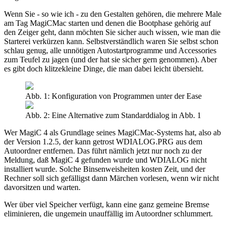
Wenn Sie - so wie ich - zu den Gestalten gehören, die mehrere Male
am Tag MagiCMac starten und denen die Bootphase gehörig auf
den Zeiger geht, dann möchten Sie sicher auch wissen, wie man die
Starterei verkürzen kann. Selbstverständlich waren Sie selbst schon
schlau genug, alle unnötigen Autostartprogramme und Accessories
zum Teufel zu jagen (und der hat sie sicher gern genommen). Aber
es gibt doch klitzekleine Dinge, die man dabei leicht übersieht.
Abb. 1: Konfiguration von Programmen unter der Ease
Abb. 2: Eine Alternative zum Standarddialog in Abb. 1
Wer MagiC 4 als Grundlage seines MagiCMac-Systems hat, also ab
der Version 1.2.5, der kann getrost WDIALOG.PRG aus dem
Autoordner entfernen. Das führt nämlich jetzt nur noch zu der
Meldung, daß MagiC 4 gefunden wurde und WDIALOG nicht
installiert wurde. Solche Binsenweisheiten kosten Zeit, und der
Rechner soll sich gefälligst dann Märchen vorlesen, wenn wir nicht
davorsitzen und warten.
Wer über viel Speicher verfügt, kann eine ganz gemeine Bremse
eliminieren, die ungemein unauffällig im Autoordner schlummert.