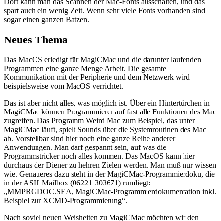
Dort kann man das Scannen der Mac-Fonts ausschalten, und das
spart auch ein wenig Zeit. Wenn sehr viele Fonts vorhanden sind
sogar einen ganzen Batzen.
Neues Thema
Das MacOS erledigt für MagiCMac und die darunter laufenden
Programmen eine ganze Menge Arbeit. Die gesamte
Kommunikation mit der Peripherie und dem Netzwerk wird
beispielsweise vom MacOS verrichtet.
Das ist aber nicht alles, was möglich ist. Über ein Hintertürchen in
MagiCMac können Programmierer auf fast alle Funktionen des Mac
zugreifen. Das Programm Weird Mac zum Beispiel, das unter
MagiCMac läuft, spielt Sounds über die Systemroutinen des Mac
ab. Vorstellbar sind hier noch eine ganze Reihe anderer
Anwendungen. Man darf gespannt sein, auf was die
Programmstricker noch alles kommen. Das MacOS kann hier
durchaus der Diener zu hehren Zielen werden. Man muß nur wissen
wie. Genaueres dazu steht in der MagiCMac-Programmierdoku, die
in der ASH-Mailbox (06221-303671) rumliegt:
„MMPRGDOC.SEA, MagiCMac-Programmierdokumentation inkl.
Beispiel zur XCMD-Programmierung“.
Nach soviel neuen Weisheiten zu MagiCMac möchten wir den