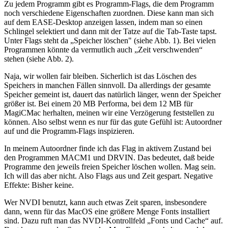
Zu jedem Programm gibt es Programm-Flags, die dem Programm
noch verschiedene Eigenschaften zuordnen. Diese kann man sich
auf dem EASE-Desktop anzeigen lassen, indem man so einen
Schlingel selektiert und dann mit der Tatze auf die Tab-Taste tapst.
Unter Flags steht da „Speicher löschen" (siehe Abb. 1). Bei vielen
Programmen könnte da vermutlich auch „Zeit verschwenden“
stehen (siehe Abb. 2).
Naja, wir wollen fair bleiben. Sicherlich ist das Löschen des
Speichers in manchen Fällen sinnvoll. Da allerdings der gesamte
Speicher gemeint ist, dauert das natürlich länger, wenn der Speicher
größer ist. Bei einem 20 MB Performa, bei dem 12 MB für
MagiCMac herhalten, meinen wir eine Verzögerung feststellen zu
können. Also selbst wenn es nur für das gute Gefühl ist: Autoordner
auf und die Programm-Flags inspizieren.
In meinem Autoordner finde ich das Flag in aktivem Zustand bei
den Programmen MACM1 und DRVIN. Das bedeutet, daß beide
Programme den jeweils freien Speicher löschen wollen. Mag sein.
Ich will das aber nicht. Also Flags aus und Zeit gespart. Negative
Effekte: Bisher keine.
Wer NVDI benutzt, kann auch etwas Zeit sparen, insbesondere
dann, wenn für das MacOS eine größere Menge Fonts installiert
sind. Dazu ruft man das NVDI-Kontrollfeld „Fonts und Cache“ auf.