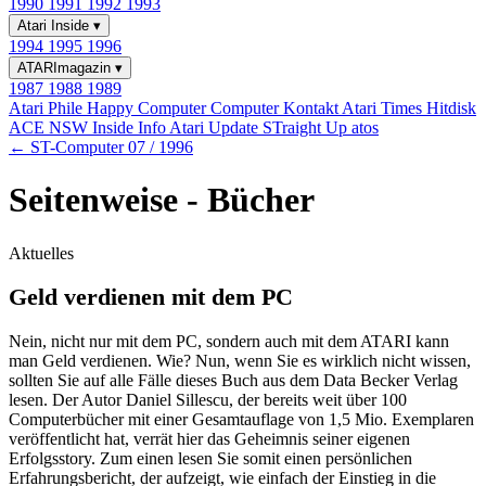
1990
1991
1992
1993
Atari Inside
▾
1994
1995
1996
ATARImagazin
▾
1987
1988
1989
Atari Phile
Happy Computer
Computer Kontakt
Atari Times
Hitdisk
ACE NSW Inside Info
Atari Update
STraight Up
atos
← ST-Computer 07 / 1996
Seitenweise - Bücher
Aktuelles
Geld verdienen mit dem PC
Nein, nicht nur mit dem PC, sondern auch mit dem ATARI kann
man Geld verdienen. Wie? Nun, wenn Sie es wirklich nicht wissen,
sollten Sie auf alle Fälle dieses Buch aus dem Data Becker Verlag
lesen. Der Autor Daniel Sillescu, der bereits weit über 100
Computerbücher mit einer Gesamtauflage von 1,5 Mio. Exemplaren
veröffentlicht hat, verrät hier das Geheimnis seiner eigenen
Erfolgsstory. Zum einen lesen Sie somit einen persönlichen
Erfahrungsbericht, der aufzeigt, wie einfach der Einstieg in die