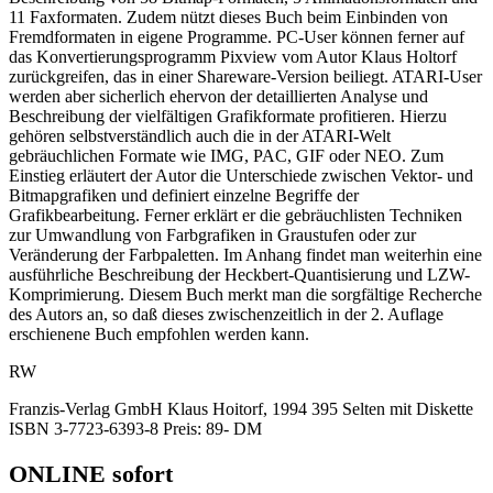
11 Faxformaten. Zudem nützt dieses Buch beim Einbinden von
Fremdformaten in eigene Programme. PC-User können ferner auf
das Konvertierungsprogramm Pixview vom Autor Klaus Holtorf
zurückgreifen, das in einer Shareware-Version beiliegt. ATARI-User
werden aber sicherlich ehervon der detaillierten Analyse und
Beschreibung der vielfältigen Grafikformate profitieren. Hierzu
gehören selbstverständlich auch die in der ATARI-Welt
gebräuchlichen Formate wie IMG, PAC, GIF oder NEO. Zum
Einstieg erläutert der Autor die Unterschiede zwischen Vektor- und
Bitmapgrafiken und definiert einzelne Begriffe der
Grafikbearbeitung. Ferner erklärt er die gebräuchlisten Techniken
zur Umwandlung von Farbgrafiken in Graustufen oder zur
Veränderung der Farbpaletten. Im Anhang findet man weiterhin eine
ausführliche Beschreibung der Heckbert-Quantisierung und LZW-
Komprimierung. Diesem Buch merkt man die sorgfältige Recherche
des Autors an, so daß dieses zwischenzeitlich in der 2. Auflage
erschienene Buch empfohlen werden kann.
RW
Franzis-Verlag GmbH Klaus Hoitorf, 1994 395 Selten mit Diskette
ISBN 3-7723-6393-8 Preis: 89- DM
ONLINE sofort