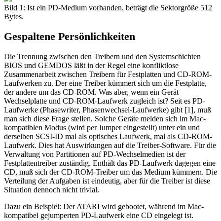
Bild 1: Ist ein PD-Medium vorhanden, beträgt die Sektorgröße 512
Bytes.
Gespaltene Persönlichkeiten
Die Trennung zwischen den Treibern und den Systemschichten
BIOS und GEMDOS läßt in der Regel eine konfliktlose
Zusammenarbeit zwischen Treibern für Festplatten und CD-ROM-
Laufwerken zu. Der eine Treiber kümmert sich um die Festplatte,
der andere um das CD-ROM. Was aber, wenn ein Gerät
Wechselplatte und CD-ROM-Laufwerk zugleich ist? Seit es PD-
Laufwerke (Phasewriter, Phasenwechsel-Laufwerke) gibt [1], muß
man sich diese Frage stellen. Solche Geräte melden sich im Mac-
kompatiblen Modus (wird per Jumper eingestellt) unter ein und
derselben SCSI-ID mal als optisches Laufwerk, mal als CD-ROM-
Laufwerk. Dies hat Auswirkungen auf die Treiber-Software. Für die
Verwaltung von Partitionen auf PD-Wechselmedien ist der
Festplattentreiber zuständig. Enthält das PD-Laufwerk dagegen eine
CD, muß sich der CD-ROM-Treiber um das Medium kümmern. Die
Verteilung der Aufgaben ist eindeutig, aber für die Treiber ist diese
Situation dennoch nicht trivial.
Dazu ein Beispiel: Der ATARI wird gebootet, während im Mac-
kompatibel gejumperten PD-Laufwerk eine CD eingelegt ist.