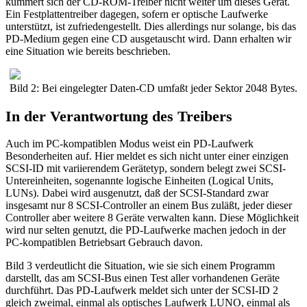
kümmert sich der CD-ROM-Treiber nicht weiter um dieses Gerät.
Ein Festplattentreiber dagegen, sofern er optische Laufwerke
unterstützt, ist zufriedengestellt. Dies allerdings nur solange, bis das
PD-Medium gegen eine CD ausgetauscht wird. Dann erhalten wir
eine Situation wie bereits beschrieben.
Bild 2: Bei eingelegter Daten-CD umfaßt jeder Sektor 2048 Bytes.
In der Verantwortung des Treibers
Auch im PC-kompatiblen Modus weist ein PD-Laufwerk
Besonderheiten auf. Hier meldet es sich nicht unter einer einzigen
SCSI-ID mit variierendem Gerätetyp, sondern belegt zwei SCSI-
Untereinheiten, sogenannte logische Einheiten (Logical Units,
LUNs). Dabei wird ausgenutzt, daß der SCSI-Standard zwar
insgesamt nur 8 SCSI-Controller an einem Bus zuläßt, jeder dieser
Controller aber weitere 8 Geräte verwalten kann. Diese Möglichkeit
wird nur selten genutzt, die PD-Laufwerke machen jedoch in der
PC-kompatiblen Betriebsart Gebrauch davon.
Bild 3 verdeutlicht die Situation, wie sie sich einem Programm
darstellt, das am SCSI-Bus einen Test aller vorhandenen Geräte
durchführt. Das PD-Laufwerk meldet sich unter der SCSI-ID 2
gleich zweimal, einmal als optisches Laufwerk LUNO, einmal als