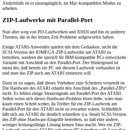
Andernfalls ist es unumgänglich, im Mac-kompatiblen Modus zu
arbeiten.
ZIP-Laufwerke mit Parallel-Port
Nun aber weg von PD-Laufwerken und XHDI und hin zu anderen
Themen, die in der letzten Zeit Probleme aufgeworfen haben.
Einige ATARI-Anwender spielen mit dem Gedanken, nicht die
SCSI-Version der IOMEGA-ZIP-Laufwerke am ATARI zu
betreiben, sondern die speziell für IBM-kompatible PCs entwickelte
Variante mit Anschluß an den Parallel-Port. Der Hintergrund ist
meist der, daß bereits ein PC mit diesem Laufwerk vorhanden ist
und man das ZIP auch am ATARI einsetzen will.
Dazu ist zu sagen, daß dieses Vorhaben zum Scheitern verurteilt ist.
Die Hardware des ATARI erlaubt den Anschluß des „Parallel-ZIPs“
nicht. Es fehlen einige Steuersignale am Parallel-Port des ATARI.
Selbst wenn sich dieses Hardware-Problem lösen ließe, wäre man
kaum einen Schritt weiter, da Treiber für ein ZIP-Laufwerk am
Parallel-Port für den ATARI nicht zu erwarten wären. Schließlich
läßt sich am ATARI die deutlich schnellere (ca. 6mal) SCSI-Version
des ZIP ohne Hardware-Eingriffe betreiben, so daß eine andere,
weniger leistungsfähige Lösung keinen Sinn macht. Wer ein ZIP-
Laufwerk an einem ATARI und einem PC betreiben will, kann dies