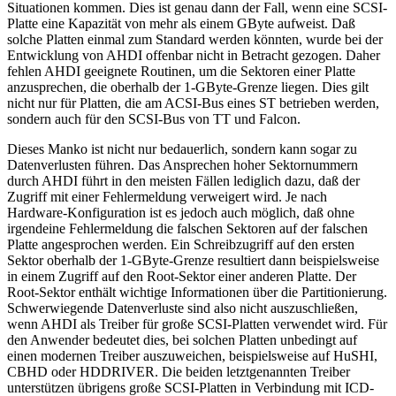
Situationen kommen. Dies ist genau dann der Fall, wenn eine SCSI-
Platte eine Kapazität von mehr als einem GByte aufweist. Daß
solche Platten einmal zum Standard werden könnten, wurde bei der
Entwicklung von AHDI offenbar nicht in Betracht gezogen. Daher
fehlen AHDI geeignete Routinen, um die Sektoren einer Platte
anzusprechen, die oberhalb der 1-GByte-Grenze liegen. Dies gilt
nicht nur für Platten, die am ACSI-Bus eines ST betrieben werden,
sondern auch für den SCSI-Bus von TT und Falcon.
Dieses Manko ist nicht nur bedauerlich, sondern kann sogar zu
Datenverlusten führen. Das Ansprechen hoher Sektornummern
durch AHDI führt in den meisten Fällen lediglich dazu, daß der
Zugriff mit einer Fehlermeldung verweigert wird. Je nach
Hardware-Konfiguration ist es jedoch auch möglich, daß ohne
irgendeine Fehlermeldung die falschen Sektoren auf der falschen
Platte angesprochen werden. Ein Schreibzugriff auf den ersten
Sektor oberhalb der 1-GByte-Grenze resultiert dann beispielsweise
in einem Zugriff auf den Root-Sektor einer anderen Platte. Der
Root-Sektor enthält wichtige Informationen über die Partitionierung.
Schwerwiegende Datenverluste sind also nicht auszuschließen,
wenn AHDI als Treiber für große SCSI-Platten verwendet wird. Für
den Anwender bedeutet dies, bei solchen Platten unbedingt auf
einen modernen Treiber auszuweichen, beispielsweise auf HuSHI,
CBHD oder HDDRIVER. Die beiden letztgenannten Treiber
unterstützen übrigens große SCSI-Platten in Verbindung mit ICD-