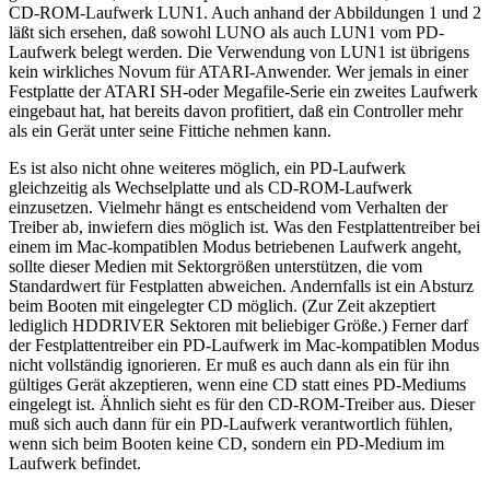
CD-ROM-Laufwerk LUN1. Auch anhand der Abbildungen 1 und 2
läßt sich ersehen, daß sowohl LUNO als auch LUN1 vom PD-
Laufwerk belegt werden. Die Verwendung von LUN1 ist übrigens
kein wirkliches Novum für ATARI-Anwender. Wer jemals in einer
Festplatte der ATARI SH-oder Megafile-Serie ein zweites Laufwerk
eingebaut hat, hat bereits davon profitiert, daß ein Controller mehr
als ein Gerät unter seine Fittiche nehmen kann.
Es ist also nicht ohne weiteres möglich, ein PD-Laufwerk
gleichzeitig als Wechselplatte und als CD-ROM-Laufwerk
einzusetzen. Vielmehr hängt es entscheidend vom Verhalten der
Treiber ab, inwiefern dies möglich ist. Was den Festplattentreiber bei
einem im Mac-kompatiblen Modus betriebenen Laufwerk angeht,
sollte dieser Medien mit Sektorgrößen unterstützen, die vom
Standardwert für Festplatten abweichen. Andernfalls ist ein Absturz
beim Booten mit eingelegter CD möglich. (Zur Zeit akzeptiert
lediglich HDDRIVER Sektoren mit beliebiger Größe.) Ferner darf
der Festplattentreiber ein PD-Laufwerk im Mac-kompatiblen Modus
nicht vollständig ignorieren. Er muß es auch dann als ein für ihn
gültiges Gerät akzeptieren, wenn eine CD statt eines PD-Mediums
eingelegt ist. Ähnlich sieht es für den CD-ROM-Treiber aus. Dieser
muß sich auch dann für ein PD-Laufwerk verantwortlich fühlen,
wenn sich beim Booten keine CD, sondern ein PD-Medium im
Laufwerk befindet.