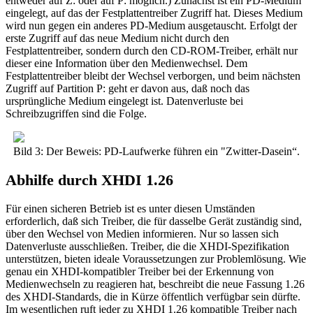
entweder auf Z: oder auf P: möglich.) Zunächst ist ein PD-Medium
eingelegt, auf das der Festplattentreiber Zugriff hat. Dieses Medium
wird nun gegen ein anderes PD-Medium ausgetauscht. Erfolgt der
erste Zugriff auf das neue Medium nicht durch den
Festplattentreiber, sondern durch den CD-ROM-Treiber, erhält nur
dieser eine Information über den Medienwechsel. Dem
Festplattentreiber bleibt der Wechsel verborgen, und beim nächsten
Zugriff auf Partition P: geht er davon aus, daß noch das
ursprüngliche Medium eingelegt ist. Datenverluste bei
Schreibzugriffen sind die Folge.
Bild 3: Der Beweis: PD-Laufwerke führen ein "Zwitter-Dasein“.
Abhilfe durch XHDI 1.26
Für einen sicheren Betrieb ist es unter diesen Umständen
erforderlich, daß sich Treiber, die für dasselbe Gerät zuständig sind,
über den Wechsel von Medien informieren. Nur so lassen sich
Datenverluste ausschließen. Treiber, die die XHDI-Spezifikation
unterstützen, bieten ideale Voraussetzungen zur Problemlösung. Wie
genau ein XHDI-kompatibler Treiber bei der Erkennung von
Medienwechseln zu reagieren hat, beschreibt die neue Fassung 1.26
des XHDI-Standards, die in Kürze öffentlich verfügbar sein dürfte.
Im wesentlichen ruft jeder zu XHDI 1.26 kompatible Treiber nach