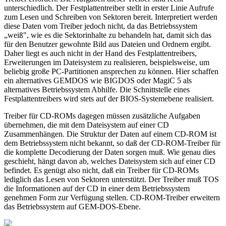
unterschiedlich. Der Festplattentreiber stellt in erster Linie Aufrufe
zum Lesen und Schreiben von Sektoren bereit. Interpretiert werden
diese Daten vom Treiber jedoch nicht, da das Betriebssystem
„weiß", wie es die Sektorinhalte zu behandeln hat, damit sich das
für den Benutzer gewohnte Bild aus Dateien und Ordnern ergibt.
Daher liegt es auch nicht in der Hand des Festplattentreibers,
Erweiterungen im Dateisystem zu realisieren, beispielsweise, um
beliebig große PC-Partitionen ansprechen zu können. Hier schaffen
ein alternatives GEMDOS wie BIGDOS oder MagiC 5 als
alternatives Betriebssystem Abhilfe. Die Schnittstelle eines
Festplattentreibers wird stets auf der BIOS-Systemebene realisiert.
Treiber für CD-ROMs dagegen müssen zusätzliche Aufgaben
übernehmen, die mit dem Dateisystem auf einer CD
Zusammenhängen. Die Struktur der Daten auf einem CD-ROM ist
dem Betriebssystem nicht bekannt, so daß der CD-ROM-Treiber für
die komplette Decodierung der Daten sorgen muß. Wie genau dies
geschieht, hängt davon ab, welches Dateisystem sich auf einer CD
befindet. Es genügt also nicht, daß ein Treiber für CD-ROMs
lediglich das Lesen von Sektoren unterstützt. Der Treiber muß TOS
die Informationen auf der CD in einer dem Betriebssystem
genehmen Form zur Verfügung stellen. CD-ROM-Treiber erweitern
das Betriebssystem auf GEM-DOS-Ebene.