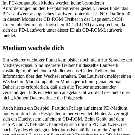
Im PC-kompatiblen Modus werden keine besonderen
Anforderungen an den Festplattentreiber gestellt. Dieser findet das
PD-Laufwerk als optisches Laufwerk unter der LUNO. Dafür muß
in diesem Modus der CD-ROM-Treiber in der Lage sein, SCSI-
Untereinheiten mit der logischen ID 1 (LUN1) anzusprechen, da
sich das PD-Laufwerk unter dieser ID als CD-ROM-Laufwerk
meldet.
Medium wechsle dich
Ein weiterer wichtiger Punkt kam bisher noch nicht zur Sprache: der
Medienwechsel. Sind mehrere Treiber für dasselbe Laufwerk
zuständig, muß bei einem Medienwechsel jeder Treiber eine
Information über den Wechsel erhalten. Das Laufwerk meldet einen
Wechsel im Mac-kompatiblen Modus jedoch nur genau einmal.
Daher ist es erforderlich, daß sich alle Treiber untereinander
verständigen, falls ein Medium ausgetauscht wurde. Geschieht dies
nicht, können Datenverluste die Folge sein.
Auch hierzu ein Beispiel: Partition P: liegt auf einem PD-Medium
und wird durch den Festplattentreiber verwaltet. Hinter Z: verbirgt
sich ein Dateisystem auf einem CD-ROM. Beim Gerät, auf dem
sich P: und Z: befinden, handelt es sich um ein PD-Laufwerk. (Je
nach Typ des eingelegten Mediums ist natürlich nur ein Zugriff