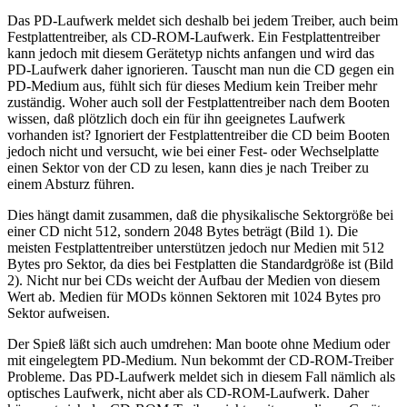
Das PD-Laufwerk meldet sich deshalb bei jedem Treiber, auch beim
Festplattentreiber, als CD-ROM-Laufwerk. Ein Festplattentreiber
kann jedoch mit diesem Gerätetyp nichts anfangen und wird das
PD-Laufwerk daher ignorieren. Tauscht man nun die CD gegen ein
PD-Medium aus, fühlt sich für dieses Medium kein Treiber mehr
zuständig. Woher auch soll der Festplattentreiber nach dem Booten
wissen, daß plötzlich doch ein für ihn geeignetes Laufwerk
vorhanden ist? Ignoriert der Festplattentreiber die CD beim Booten
jedoch nicht und versucht, wie bei einer Fest- oder Wechselplatte
einen Sektor von der CD zu lesen, kann dies je nach Treiber zu
einem Absturz führen.
Dies hängt damit zusammen, daß die physikalische Sektorgröße bei
einer CD nicht 512, sondern 2048 Bytes beträgt (Bild 1). Die
meisten Festplattentreiber unterstützen jedoch nur Medien mit 512
Bytes pro Sektor, da dies bei Festplatten die Standardgröße ist (Bild
2). Nicht nur bei CDs weicht der Aufbau der Medien von diesem
Wert ab. Medien für MODs können Sektoren mit 1024 Bytes pro
Sektor aufweisen.
Der Spieß läßt sich auch umdrehen: Man boote ohne Medium oder
mit eingelegtem PD-Medium. Nun bekommt der CD-ROM-Treiber
Probleme. Das PD-Laufwerk meldet sich in diesem Fall nämlich als
optisches Laufwerk, nicht aber als CD-ROM-Laufwerk. Daher