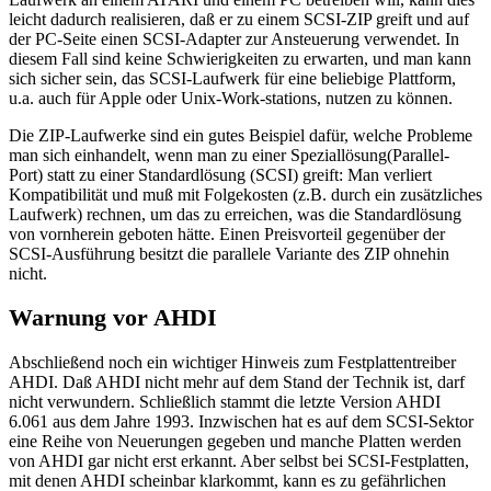
leicht dadurch realisieren, daß er zu einem SCSI-ZIP greift und auf
der PC-Seite einen SCSI-Adapter zur Ansteuerung verwendet. In
diesem Fall sind keine Schwierigkeiten zu erwarten, und man kann
sich sicher sein, das SCSI-Laufwerk für eine beliebige Plattform,
u.a. auch für Apple oder Unix-Work-stations, nutzen zu können.
Die ZIP-Laufwerke sind ein gutes Beispiel dafür, welche Probleme
man sich einhandelt, wenn man zu einer Speziallösung(Parallel-
Port) statt zu einer Standardlösung (SCSI) greift: Man verliert
Kompatibilität und muß mit Folgekosten (z.B. durch ein zusätzliches
Laufwerk) rechnen, um das zu erreichen, was die Standardlösung
von vornherein geboten hätte. Einen Preisvorteil gegenüber der
SCSI-Ausführung besitzt die parallele Variante des ZIP ohnehin
nicht.
Warnung vor AHDI
Abschließend noch ein wichtiger Hinweis zum Festplattentreiber
AHDI. Daß AHDI nicht mehr auf dem Stand der Technik ist, darf
nicht verwundern. Schließlich stammt die letzte Version AHDI
6.061 aus dem Jahre 1993. Inzwischen hat es auf dem SCSI-Sektor
eine Reihe von Neuerungen gegeben und manche Platten werden
von AHDI gar nicht erst erkannt. Aber selbst bei SCSI-Festplatten,
mit denen AHDI scheinbar klarkommt, kann es zu gefährlichen