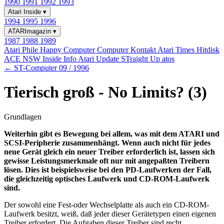
1990
1991
1992
1993
Atari Inside
▾
1994
1995
1996
ATARImagazin
▾
1987
1988
1989
Atari Phile
Happy Computer
Computer Kontakt
Atari Times
Hitdisk
ACE NSW Inside Info
Atari Update
STraight Up
atos
← ST-Computer 09 / 1996
Tierisch groß - No Limits? (3)
Grundlagen
Weiterhin gibt es Bewegung bei allem, was mit dem ATARI und
SCSI-Peripherie zusammenhängt. Wenn auch nicht für jedes
neue Gerät gleich ein neuer Treiber erforderlich ist, lassen sich
gewisse Leistungsmerkmale oft nur mit angepaßten Treibern
lösen. Dies ist beispielsweise bei den PD-Laufwerken der Fall,
die gleichzeitig optisches Laufwerk und CD-ROM-Laufwerk
sind.
Der sowohl eine Fest-oder Wechselplatte als auch ein CD-ROM-
Laufwerk besitzt, weiß, daß jeder dieser Gerätetypen einen eigenen
Treiber erfordert. Die Aufgaben dieser Treiber sind recht