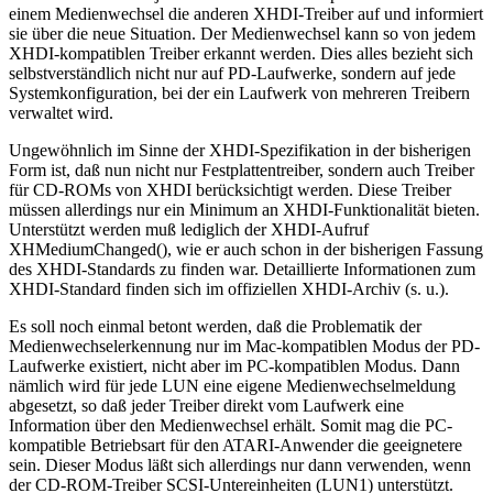
einem Medienwechsel die anderen XHDI-Treiber auf und informiert
sie über die neue Situation. Der Medienwechsel kann so von jedem
XHDI-kompatiblen Treiber erkannt werden. Dies alles bezieht sich
selbstverständlich nicht nur auf PD-Laufwerke, sondern auf jede
Systemkonfiguration, bei der ein Laufwerk von mehreren Treibern
verwaltet wird.
Ungewöhnlich im Sinne der XHDI-Spezifikation in der bisherigen
Form ist, daß nun nicht nur Festplattentreiber, sondern auch Treiber
für CD-ROMs von XHDI berücksichtigt werden. Diese Treiber
müssen allerdings nur ein Minimum an XHDI-Funktionalität bieten.
Unterstützt werden muß lediglich der XHDI-Aufruf
XHMediumChanged(), wie er auch schon in der bisherigen Fassung
des XHDI-Standards zu finden war. Detaillierte Informationen zum
XHDI-Standard finden sich im offiziellen XHDI-Archiv (s. u.).
Es soll noch einmal betont werden, daß die Problematik der
Medienwechselerkennung nur im Mac-kompatiblen Modus der PD-
Laufwerke existiert, nicht aber im PC-kompatiblen Modus. Dann
nämlich wird für jede LUN eine eigene Medienwechselmeldung
abgesetzt, so daß jeder Treiber direkt vom Laufwerk eine
Information über den Medienwechsel erhält. Somit mag die PC-
kompatible Betriebsart für den ATARI-Anwender die geeignetere
sein. Dieser Modus läßt sich allerdings nur dann verwenden, wenn
der CD-ROM-Treiber SCSI-Untereinheiten (LUN1) unterstützt.