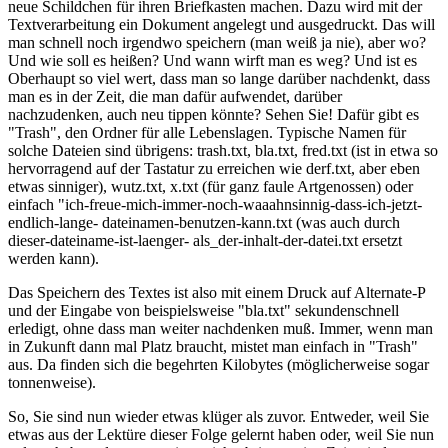
neue Schildchen für ihren Briefkasten machen. Dazu wird mit der
Textverarbeitung ein Dokument angelegt und ausgedruckt. Das will
man schnell noch irgendwo speichern (man weiß ja nie), aber wo?
Und wie soll es heißen? Und wann wirft man es weg? Und ist es
Oberhaupt so viel wert, dass man so lange darüber nachdenkt, dass
man es in der Zeit, die man dafür aufwendet, darüber
nachzudenken, auch neu tippen könnte? Sehen Sie! Dafür gibt es
"Trash", den Ordner für alle Lebenslagen. Typische Namen für
solche Dateien sind übrigens: trash.txt, bla.txt, fred.txt (ist in etwa so
hervorragend auf der Tastatur zu erreichen wie derf.txt, aber eben
etwas sinniger), wutz.txt, x.txt (für ganz faule Artgenossen) oder
einfach "ich-freue-mich-immer-noch-waaahnsinnig-dass-ich-jetzt-
endlich-lange- dateinamen-benutzen-kann.txt (was auch durch
dieser-dateiname-ist-laenger- als_der-inhalt-der-datei.txt ersetzt
werden kann).
Das Speichern des Textes ist also mit einem Druck auf Alternate-P
und der Eingabe von beispielsweise "bla.txt" sekundenschnell
erledigt, ohne dass man weiter nachdenken muß. Immer, wenn man
in Zukunft dann mal Platz braucht, mistet man einfach in "Trash"
aus. Da finden sich die begehrten Kilobytes (möglicherweise sogar
tonnenweise).
So, Sie sind nun wieder etwas klüger als zuvor. Entweder, weil Sie
etwas aus der Lektüre dieser Folge gelernt haben oder, weil Sie nun