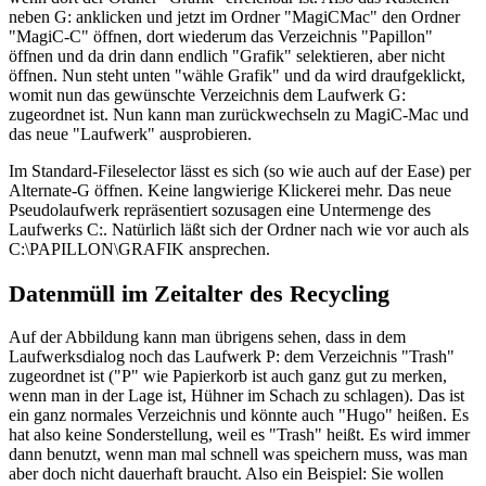
neben G: anklicken und jetzt im Ordner "MagiCMac" den Ordner
"MagiC-C" öffnen, dort wiederum das Verzeichnis "Papillon"
öffnen und da drin dann endlich "Grafik" selektieren, aber nicht
öffnen. Nun steht unten "wähle Grafik" und da wird draufgeklickt,
womit nun das gewünschte Verzeichnis dem Laufwerk G:
zugeordnet ist. Nun kann man zurückwechseln zu MagiC-Mac und
das neue "Laufwerk" ausprobieren.
Im Standard-Fileselector lässt es sich (so wie auch auf der Ease) per
Alternate-G öffnen. Keine langwierige Klickerei mehr. Das neue
Pseudolaufwerk repräsentiert sozusagen eine Untermenge des
Laufwerks C:. Natürlich läßt sich der Ordner nach wie vor auch als
C:\PAPILLON\GRAFIK ansprechen.
Datenmüll im Zeitalter des Recycling
Auf der Abbildung kann man übrigens sehen, dass in dem
Laufwerksdialog noch das Laufwerk P: dem Verzeichnis "Trash"
zugeordnet ist ("P" wie Papierkorb ist auch ganz gut zu merken,
wenn man in der Lage ist, Hühner im Schach zu schlagen). Das ist
ein ganz normales Verzeichnis und könnte auch "Hugo" heißen. Es
hat also keine Sonderstellung, weil es "Trash" heißt. Es wird immer
dann benutzt, wenn man mal schnell was speichern muss, was man
aber doch nicht dauerhaft braucht. Also ein Beispiel: Sie wollen