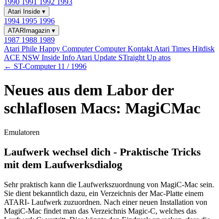
1990
1991
1992
1993
Atari Inside
▾
1994
1995
1996
ATARImagazin
▾
1987
1988
1989
Atari Phile
Happy Computer
Computer Kontakt
Atari Times
Hitdisk
ACE NSW Inside Info
Atari Update
STraight Up
atos
← ST-Computer 11 / 1996
Neues aus dem Labor der
schlaflosen Macs: MagiCMac
Emulatoren
Laufwerk wechsel dich - Praktische Tricks
mit dem Laufwerksdialog
Sehr praktisch kann die Laufwerkszuordnung von MagiC-Mac sein.
Sie dient bekanntlich dazu, ein Verzeichnis der Mac-Platte einem
ATARI- Laufwerk zuzuordnen. Nach einer neuen Installation von
MagiC-Mac findet man das Verzeichnis Magic-C, welches das