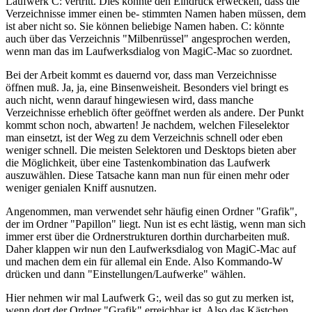
Laufwerk C: vertritt. Dies könnte den Eindruck erwecken, dass die
Verzeichnisse immer einen be- stimmten Namen haben müssen, dem
ist aber nicht so. Sie können beliebige Namen haben. C: könnte
auch über das Verzeichnis "Milbenrüssel" angesprochen werden,
wenn man das im Laufwerksdialog von MagiC-Mac so zuordnet.
Bei der Arbeit kommt es dauernd vor, dass man Verzeichnisse
öffnen muß. Ja, ja, eine Binsenweisheit. Besonders viel bringt es
auch nicht, wenn darauf hingewiesen wird, dass manche
Verzeichnisse erheblich öfter geöffnet werden als andere. Der Punkt
kommt schon noch, abwarten! Je nachdem, welchen Fileselektor
man einsetzt, ist der Weg zu dem Verzeichnis schnell oder eben
weniger schnell. Die meisten Selektoren und Desktops bieten aber
die Möglichkeit, über eine Tastenkombination das Laufwerk
auszuwählen. Diese Tatsache kann man nun für einen mehr oder
weniger genialen Kniff ausnutzen.
Angenommen, man verwendet sehr häufig einen Ordner "Grafik",
der im Ordner "Papillon" liegt. Nun ist es echt lästig, wenn man sich
immer erst über die Ordnerstrukturen dorthin durcharbeiten muß.
Daher klappen wir nun den Laufwerksdialog von MagiC-Mac auf
und machen dem ein für allemal ein Ende. Also Kommando-W
drücken und dann "Einstellungen/Laufwerke" wählen.
Hier nehmen wir mal Laufwerk G:, weil das so gut zu merken ist,
wenn dort der Ordner "Grafik" erreichbar ist. Also das Kästchen