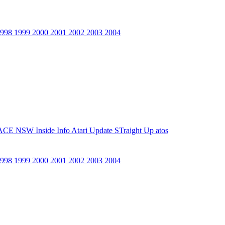
1998
1999
2000
2001
2002
2003
2004
ACE NSW Inside Info
Atari Update
STraight Up
atos
1998
1999
2000
2001
2002
2003
2004