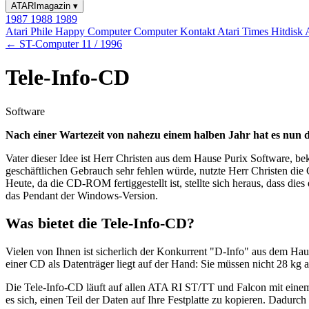
ATARImagazin
▾
1987
1988
1989
Atari Phile
Happy Computer
Computer Kontakt
Atari Times
Hitdisk
← ST-Computer 11 / 1996
Tele-Info-CD
Software
Nach einer Wartezeit von nahezu einem halben Jahr hat es nun d
Vater dieser Idee ist Herr Christen aus dem Hause Purix Software, 
geschäftlichen Gebrauch sehr fehlen würde, nutzte Herr Christen die
Heute, da die CD-ROM fertiggestellt ist, stellte sich heraus, dass die
das Pendant der Windows-Version.
Was bietet die Tele-Info-CD?
Vielen von Ihnen ist sicherlich der Konkurrent "D-Info" aus dem Hau
einer CD als Datenträger liegt auf der Hand: Sie müssen nicht 28 k
Die Tele-Info-CD läuft auf allen ATA RI ST/TT und Falcon mit eine
es sich, einen Teil der Daten auf Ihre Festplatte zu kopieren. Dadur