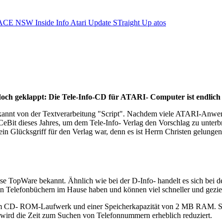
ACE NSW Inside Info
Atari Update
STraight Up
atos
och geklappt: Die Tele-Info-CD für ATARI- Computer ist endlich l
bekannt von der Textverarbeitung "Script". Nachdem viele ATARI-Anwe
 CeBit dieses Jahres, um dem Tele-Info- Verlag den Vorschlag zu unte
s ein Glücksgriff für den Verlag war, denn es ist Herrn Christen gelunge
se TopWare bekannt. Ähnlich wie bei der D-Info- handelt es sich bei 
g an Telefonbüchern im Hause haben und können viel schneller und gez
m CD- ROM-Laufwerk und einer Speicherkapazität von 2 MB RAM. Sofer
ch wird die Zeit zum Suchen von Telefonnummern erheblich reduziert.