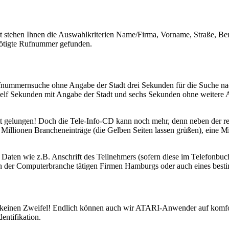
 stehen Ihnen die Auswahlkriterien Name/Firma, Vorname, Straße, Ber
enötigte Rufnummer gefunden.
Rufnummernsuche ohne Angabe der Stadt drei Sekunden für die Suche na
lf Sekunden mit Angabe der Stadt und sechs Sekunden ohne weitere An
tt gelungen! Doch die Tele-Info-CD kann noch mehr, denn neben der r
5 Millionen Brancheneinträge (die Gelben Seiten lassen grüßen), eine 
n wie z.B. Anschrift des Teilnehmers (sofern diese im Telefonbuch v
 in der Computerbranche tätigen Firmen Hamburgs oder auch eines best
es keinen Zweifel! Endlich können auch wir ATARI-Anwender auf komf
entifikation.