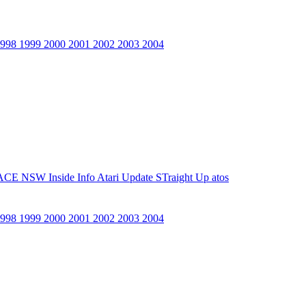
1998
1999
2000
2001
2002
2003
2004
ACE NSW Inside Info
Atari Update
STraight Up
atos
1998
1999
2000
2001
2002
2003
2004